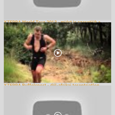
XTERRA World Tour 2013 - miért is szeretjük a
tereptriatlont
155545 Nézetek
XTERRA Buffelsport - dél-afrikai tereptriatlon
évadnyitófutam bemutató videó
220293 Nézetek