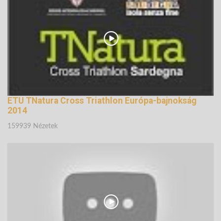
147484 Nézetek
ETU TNatura Cross Triathlon Európa-bajnokság
2014
159939 Nézetek