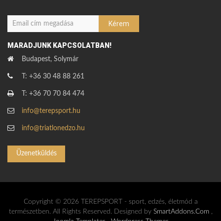
MARADJUNK KAPCSOLATBAN!
Budapest, Solymár
T: +36 30 48 88 261
T: +36 70 70 84 474
info@terepsport.hu
info@triatlonedzo.hu
Üzenetküldés
Copyright © 2026 TEREPSPORT - sport, edzés, életmód a
természetben. All Rights Reserved. Designed by
SmartAddons.Com
,