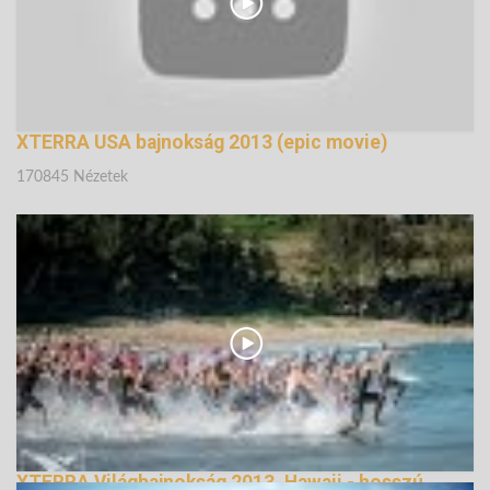
XTERRA USA bajnokság 2013 (epic movie)
170845 Nézetek
XTERRA Világbajnokság 2013, Hawaii - hosszú