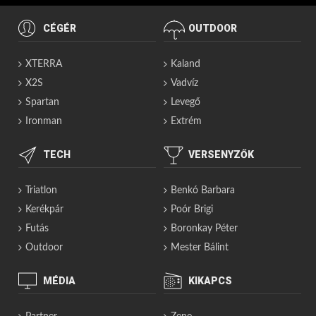
CÉGÉR
OUTDOOR
XTERRA
Kaland
X2S
Vadvíz
Spartan
Levegő
Ironman
Extrém
TECH
VERSENYZŐK
Triatlon
Benkó Barbara
Kerékpár
Poór Brigi
Futás
Boronkay Péter
Outdoor
Mester Bálint
MÉDIA
KIKAPCS