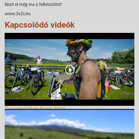
Kezd el még ma a felkészülést!
www.3x2s.hu
Kapcsolódó videók
Tereptriatlon Bánk 2016
179831 Nézetek