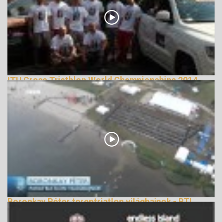
ITU Cross Triathlon World Championships 2014 -
official video, X2S TEAM, Hungary
162963 Nézetek
Boronkay Péter tereptriatlon világbajnok - RTL
Terepsport