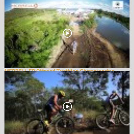
verzió
168437 Nézetek
MERRELL EP Offroad Triathlon Championship
2013
146645 Nézetek