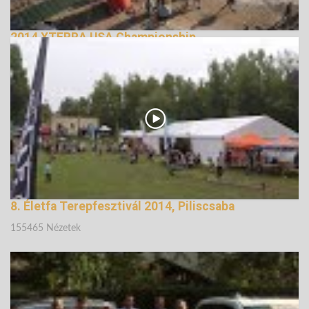
2014 XTERRA USA Championship
148590 Nézetek
8. Életfa Terepfesztivál 2014, Piliscsaba
155465 Nézetek