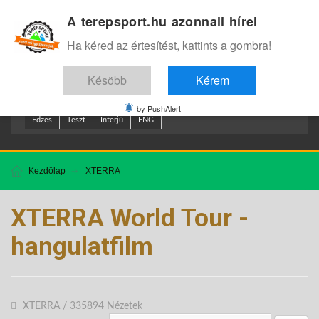
A terepsport.hu azonnali hírei
Bejelentkezés
.
Ha kéred az értesítést, kattints a gombra!
Késöbb
Kérem
by PushAlert
Edzes
Teszt
Interjú
ENG
Kezdőlap
XTERRA
XTERRA World Tour -
hangulatfilm
XTERRA
/
335894 Nézetek