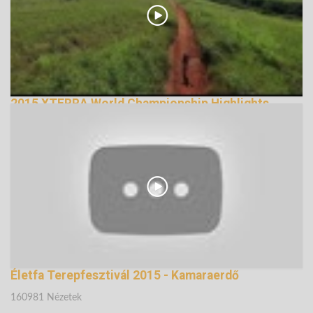
2015 XTERRA World Championship Highlights
12761 Nézetek
Életfa Terepfesztivál 2015 - Kamaraerdő
160981 Nézetek