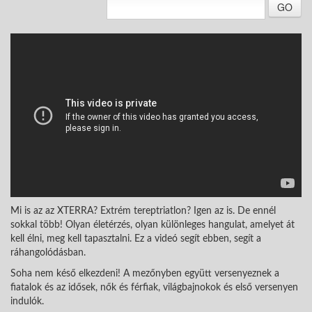
GO
Mi is az az XTERRA? Extrém tereptriatlon? Igen az is. De ennél
sokkal több! Olyan életérzés, olyan különleges hangulat, amelyet át
kell élni, meg kell tapasztalni. Ez a videó segít ebben, segít a
ráhangolódásban.
Soha nem késő elkezdeni! A mezőnyben együtt versenyeznek a
fiatalok és az idősek, nők és férfiak, világbajnokok és első versenyen
indulók.