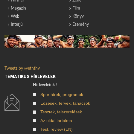
Partner
Zene
Magazin
Film
Web
Könyv
Interjú
Esemény
Tweets by @eththv
TEMATIKUS HÍRLEVELEK
Hírleveleink !
Sporthírek, programok
Edzések, tervek, tanácsok
Tesztek, felszerelések
Az oldal tartalma
Test, review (EN)