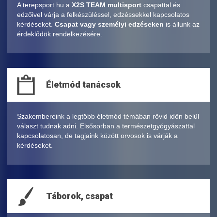
A terepsport.hu a
X2S TEAM multisport
csapattal és
edzőivel várja a felkészüléssel, edzéssekkel kapcsolatos
kérdéseket.
Csapat vagy személyi edzéseken
is állunk az
érdeklődök rendelkezésére.
Életmód tanácsok
Szakembereink a legtöbb életmód témában rövid időn belül
választ tudnak adni. Elsősorban a természetgyógyászattal
kapcsolatosan, de tagjaink között orvosok is várják a
kérdéseket.
Táborok, csapat