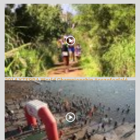
2014 XTERRA World Championship összefoglaló
159228 Nézetek