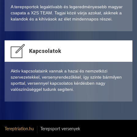
A terepsportok legaktívabb és legeredményesebb magyar
csapata a X2S TEAM. Tagjai közé várja azokat, akiknek a
kalandok és a kihívások az élet mindennapos részei.
Kapcsolatok
Aktív kapcsolataink vannak a hazai és nemzetközi
szervezetekkel, versenyrendezőkkel, így szinte bármilyen
sporttal, versennyel kapcsolatos kérdésben nagy
valószínűséggel tudunk segíteni.
Tereptriatlon.hu
Terepsport versenyek