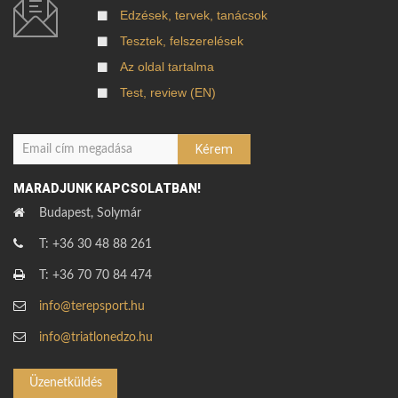
Edzések, tervek, tanácsok
Tesztek, felszerelések
Az oldal tartalma
Test, review (EN)
MARADJUNK KAPCSOLATBAN!
Budapest, Solymár
T: +36 30 48 88 261
T: +36 70 70 84 474
info@terepsport.hu
info@triatlonedzo.hu
Üzenetküldés