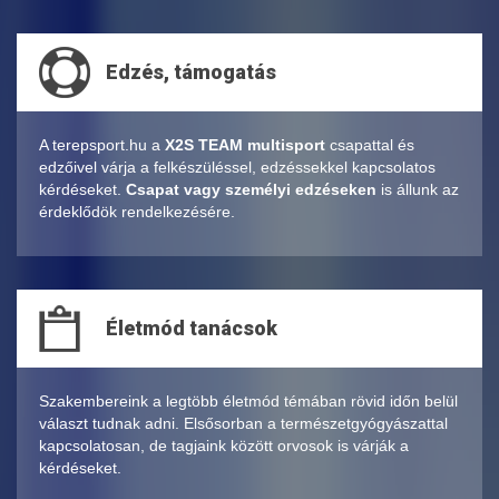
Edzés, támogatás
A terepsport.hu a
X2S TEAM multisport
csapattal és
edzőivel várja a felkészüléssel, edzéssekkel kapcsolatos
kérdéseket.
Csapat vagy személyi edzéseken
is állunk az
érdeklődök rendelkezésére.
Életmód tanácsok
Szakembereink a legtöbb életmód témában rövid időn belül
választ tudnak adni. Elsősorban a természetgyógyászattal
kapcsolatosan, de tagjaink között orvosok is várják a
kérdéseket.