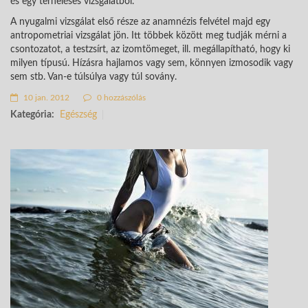
és egy terheléses vizsgálatból.
A nyugalmi vizsgálat első része az anamnézis felvétel majd egy
antropometriai vizsgálat jön. Itt többek között meg tudják mérni a
csontozatot, a testzsírt, az izomtömeget, ill. megállapítható, hogy ki
milyen típusú. Hízásra hajlamos vagy sem, könnyen izmosodik vagy
sem stb. Van-e túlsúlya vagy túl sovány.
10 jan. 2012
0 hozzászólás
Kategória:
Egészség