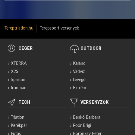
Tereptriatlon.hu
Terepsport versenyek
CÉGÉR
OUTDOOR
XTERRA
Kaland
X2S
Vadvíz
Spartan
Levegő
Ironman
Extrém
TECH
VERSENYZŐK
Triatlon
Benkó Barbara
Kerékpár
Poór Brigi
Futás
Boronkay Péter