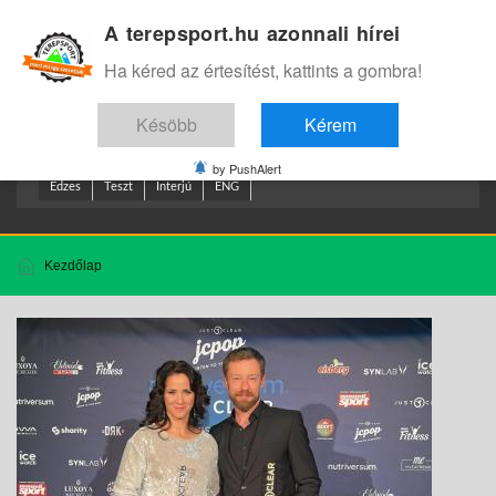
A terepsport.hu azonnali hírei
Bejelentkezés
.
Ha kéred az értesítést, kattints a gombra!
Késöbb
Kérem
by PushAlert
Edzes
Teszt
Interjú
ENG
Kezdőlap