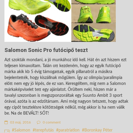
Salomon Sonic Pro futócipő teszt
Azt szokták mondani, a jó munkához idő kell. Hát én azt hiszem ezt
teljesen kimaxoltam. Talán ott kezdeném, hogy az egyik futócipő
márka akik kb 5 évig támogattak, egyik pillanatról a másikra
bejelentették, hogy kiszállnak mögülem. Így az olimpia/paralimpia
előtt nem egy jó lépés, de ez van. Keresgéltem, míg nem a Salomon
márkaképviselet tett egy ajánlatot. Örültem neki, hiszen már a
tavalyi szezonban is megszponzoráltak egy Suunto Ambit 3 sport
órával, azóta is az edzőtársam. Ami még nagyon tetszett, hogy adtak
egy cipőt tesztelésre kötöttségek nélkül, még akkor is ha nem válik
be. Na de BEVÁLT! SŐT!
03 máj. 2016
0 comment
Salomon
terepfutás
paratriatlon
Boronkay Péter