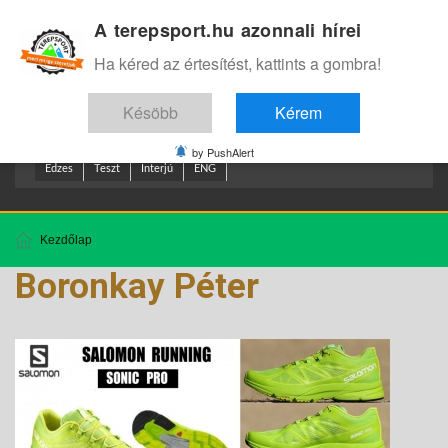
A terepsport.hu azonnali hírei
Bejelentkezés
.
Ha kéred az értesítést, kattints a gombra!
Késöbb
Kérem
by PushAlert
Edzes
Teszt
Interjú
ENG
Kezdőlap
Boronkay Péter