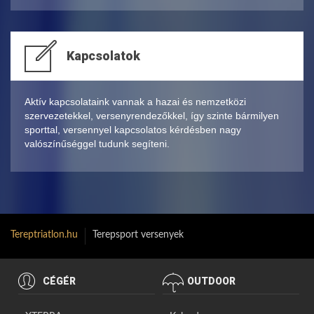
Kapcsolatok
Aktív kapcsolataink vannak a hazai és nemzetközi
szervezetekkel, versenyrendezőkkel, így szinte bármilyen
sporttal, versennyel kapcsolatos kérdésben nagy
valószínűséggel tudunk segíteni.
Tereptriatlon.hu
Terepsport versenyek
CÉGÉR
OUTDOOR