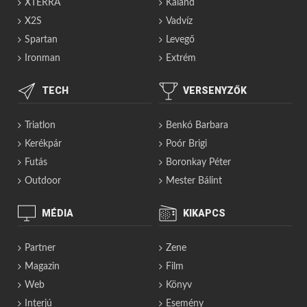
XTERRA
Kaland
X2S
Vadvíz
Spartan
Levegő
Ironman
Extrém
TECH
VERSENYZŐK
Triatlon
Benkó Barbara
Kerékpár
Poór Brigi
Futás
Boronkay Péter
Outdoor
Mester Bálint
MÉDIA
KIKAPCS
Partner
Zene
Magazin
Film
Web
Könyv
Interjú
Esemény