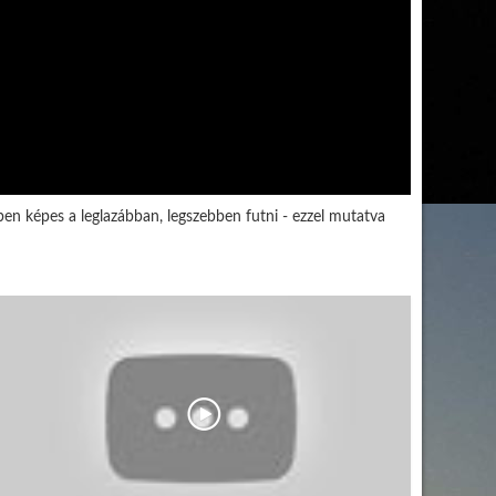
őben képes a leglazábban, legszebben futni - ezzel mutatva