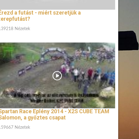
Érezd a futást - miért szeretjük a
terepfutást?
139218 Nézetek
Spartan Race Eplény 2014 - X2S CUBE TEAM
Salomon, a győztes csapat
159667 Nézetek