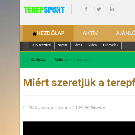
KEZDŐLAP
AKTÍV
AJÁNL
X2S fesztivál
Naptár
Edzes
Videó
Hírlevelek
Kezdőlap
Motivation, inspiration
Miért szeretjük a terep
Motivation, inspiration
/
139296 Nézetek