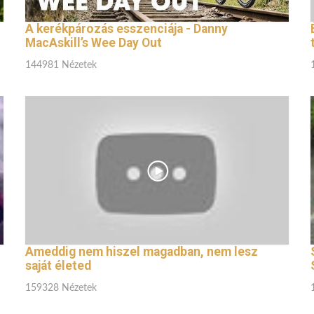
A kerékpározás esszenciája - Danny
MacAskill’s Wee Day Out
144981 Nézetek
Ameddig nem hiszel magadban, nem lesz
saját életed
159328 Nézetek