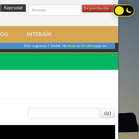
Kapcsolat
Bejelentkezés
.
LOG
INTERJÚK
2026. augusztus 7. Péntek Ma
Ibolya
és
Afrodité
napja van.
GO