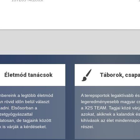
Életmód tanácsok
Táborok, csap
bereink a legtöbb életmód
A terepsportok legaktívabb és
 rövid időn belül választ
legeredményesebb magyar c
 adni. Elsősorban a
a X2S TEAM. Tagjai közé várj
zetgyógyászattal
azokat, akiknek a kalandok é
atosan, de tagjaink között
kihívások az élet mindennapo
 is várják a kérdéseket.
részei.