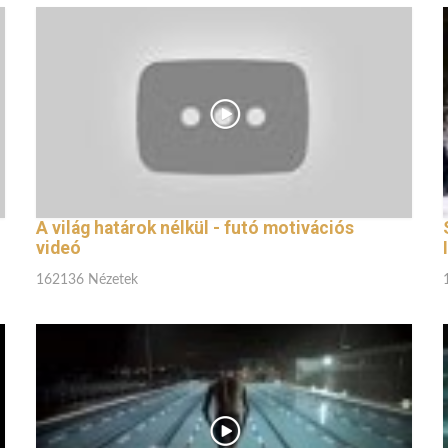
A világ határok nélkül - futó motivációs
videó
162136 Nézetek