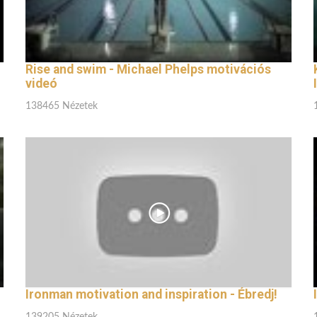
Rise and swim - Michael Phelps motivációs
videó
138465 Nézetek
Ironman motivation and inspiration - Ébredj!
139205 Nézetek