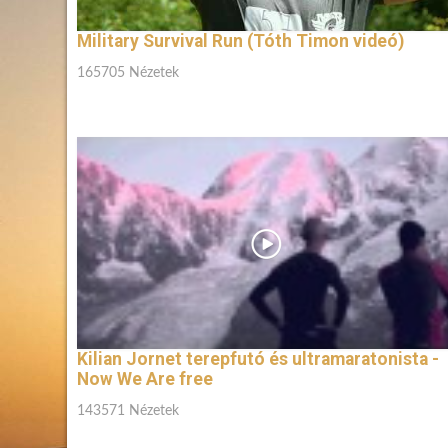
Military Survival Run (Tóth Timon videó)
165705 Nézetek
Kilian Jornet terepfutó és ultramaratonista -
Now We Are free
143571 Nézetek