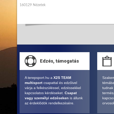
160129 Nézetek
Edzés, támogatás
A terepsport.hu a
X2S TEAM
Szakem
multisport
csapattal és edzőivel
témában
várja a felkészüléssel, edzéssekkel
tudnak
kapcsolatos kérdéseket.
Csapat
termés
vagy személyi edzéseken
is állunk
kapcsol
az érdeklődök rendelkezésére.
orvosok