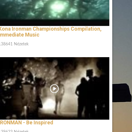
Kona Ironman Championships Compilation,
Immediate Music
138641 Nézetek
IRONMAN - Be Inspired
139623 Nézetek