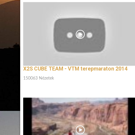
X2S CUBE TEAM - VTM terepmaraton 2014
150063 Nézetek