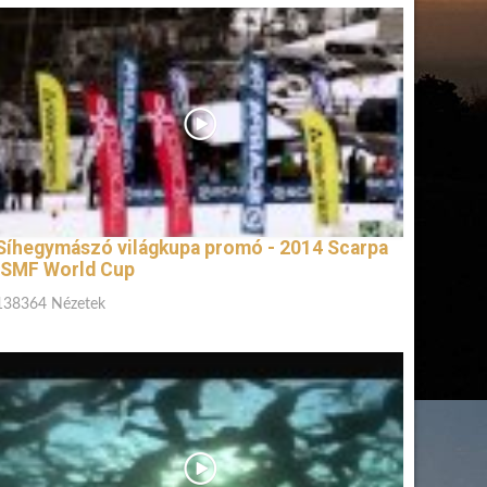
Síhegymászó világkupa promó - 2014 Scarpa
ISMF World Cup
138364 Nézetek