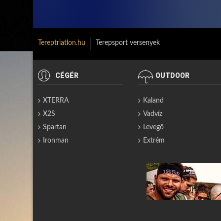
Tereptriatlon.hu
Terepsport versenyek
CÉGÉR
OUTDOOR
XTERRA
Kaland
X2S
Vadvíz
Spartan
Levegő
Ironman
Extrém