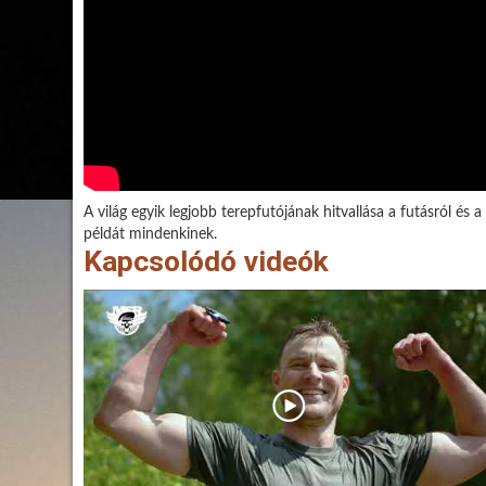
A világ egyik legjobb terepfutójának hitvallása a futásról és
példát mindenkinek.
Kapcsolódó videók