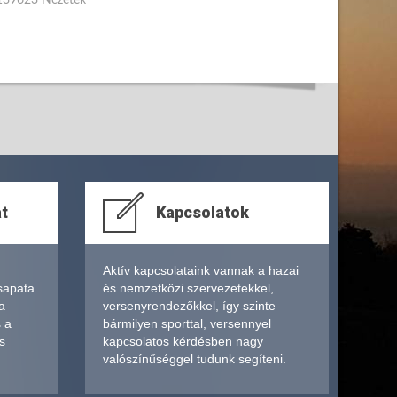
at
Kapcsolatok
Aktív kapcsolataink vannak a hazai
sapata
és nemzetközi szervezetekkel,
a
versenyrendezőkkel, így szinte
s a
bármilyen sporttal, versennyel
s
kapcsolatos kérdésben nagy
valószínűséggel tudunk segíteni.