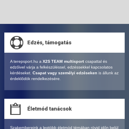
Edzés, támogatás
A terepsport.hu a
X2S TEAM multisport
csapattal és
edzőivel várja a felkészüléssel, edzéssekkel kapcsolatos
kérdéseket.
Csapat vagy személyi edzéseken
is állunk az
érdeklődök rendelkezésére.
Életmód tanácsok
Szakembereink a legtöbb életmód témában rövid időn belül