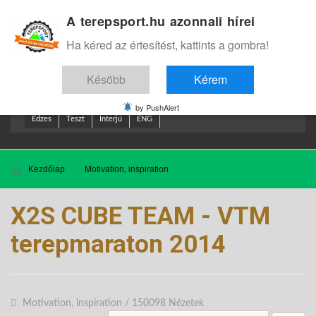
A terepsport.hu azonnali hírei
Bejelentkezés
.
Ha kéred az értesítést, kattints a gombra!
Késöbb
Kérem
by PushAlert
Edzes
Teszt
Interjú
ENG
Kezdőlap
Motivation, inspiration
X2S CUBE TEAM - VTM
terepmaraton 2014
Motivation, inspiration
/
150098 Nézetek