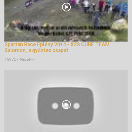
Spartan Race Eplény 2014 - X2S CUBE TEAM
Salomon, a győztes csapat
159707 Nézetek