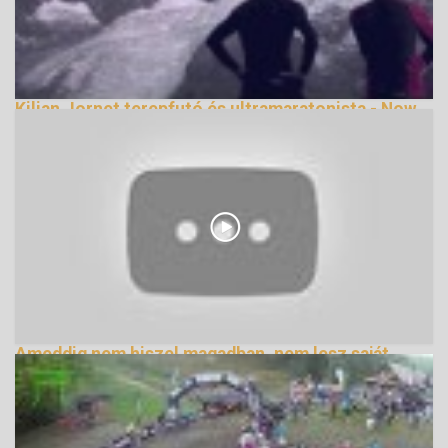
Kilian Jornet terepfutó és ultramaratonista - Now
We Are free
143597 Nézetek
Ameddig nem hiszel magadban, nem lesz saját
életed
159352 Nézetek