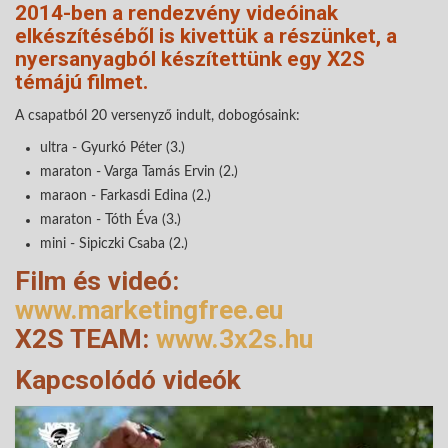
2014-ben a rendezvény videóinak
elkészítéséből is kivettük a részünket, a
nyersanyagból készítettünk egy X2S
témájú filmet.
A csapatból 20 versenyző indult, dobogósaink:
ultra - Gyurkó Péter (3.)
maraton - Varga Tamás Ervin (2.)
maraon - Farkasdi Edina (2.)
maraton - Tóth Éva (3.)
mini - Sipiczki Csaba (2.)
Film és videó:
www.marketingfree.eu
X2S TEAM:
www.3x2s.hu
Kapcsolódó videók