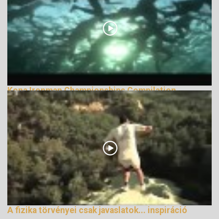
Kona Ironman Championships Compilation,
Immediate Music
138669 Nézetek
A fizika törvényei csak javaslatok... inspiráció