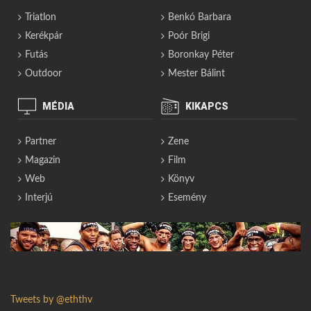
Triatlon
Benkó Barbara
Kerékpár
Poór Brigi
Futás
Boronkay Péter
Outdoor
Mester Bálint
MÉDIA
KIKAPCS
Partner
Zene
Magazin
Film
Web
Könyv
Interjú
Esemény
Tweets by @eththv