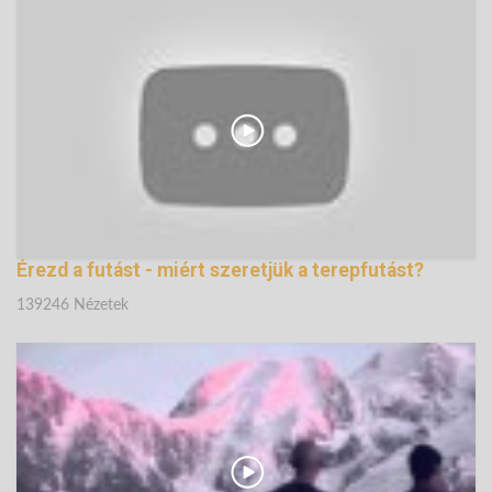
A kerékpározás esszenciája - Danny MacAskill’s
Wee Day Out
145003 Nézetek
Érezd a futást - miért szeretjük a terepfutást?
139246 Nézetek