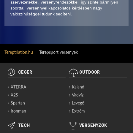
szervezetekkel, versenyrendezőkkel, így szinte bármilyen
sporttal, versennyel kapcsolatos kérdésben nagy
valószínűséggel tudunk segíteni.
Tereptriatlon.hu
Terepsport versenyek
CÉGÉR
OUTDOOR
XTERRA
Kaland
X2S
Vadvíz
Spartan
Levegő
Ironman
Extrém
TECH
VERSENYZŐK