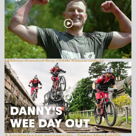
Military Survival Run (Tóth Timon videó)
165721 Nézetek