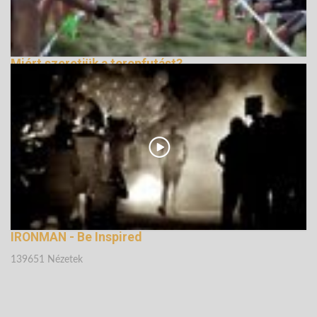
Miért szeretjük a terepfutást?
139333 Nézetek
IRONMAN - Be Inspired
139651 Nézetek