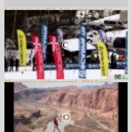
A világ határok nélkül - futó motivációs videó
162165 Nézetek
Síhegymászó világkupa promó - 2014 Scarpa
ISMF World Cup
138389 Nézetek