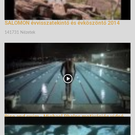
SALOMON évvisszatekintő és évköszöntő 2014
141731 Nézetek
Rise and swim - Michael Phelps motivációs videó
138495 Nézetek