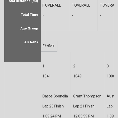
Total Distance (mi)
F OVERALL
F OVERALL
F OVERAL
Total Time
-
-
-
Age Group
AG Rank
Férfiak
1
2
3
1041
1049
1006
Dasos Gonnella
Grant Thompson
Austin
Lap 23 Finish
Lap 21 Finish
Lap 21
1:09:24 PM
12:05:59 PM
1:09:4