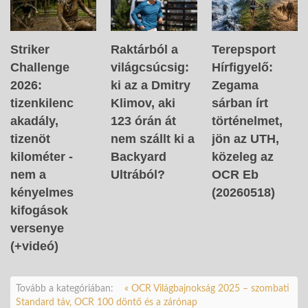
Striker
Raktárból a
Terepsport
Challenge
világcsúcsig:
Hírfigyelő:
2026:
ki az a Dmitry
Zegama
tizenkilenc
Klimov, aki
sárban írt
akadály,
123 órán át
történelmet,
tizenöt
nem szállt ki a
jön az UTH,
kilométer -
Backyard
közeleg az
nem a
Ultrából?
OCR Eb
kényelmes
(20260518)
kifogások
versenye
(+videó)
Tovább a kategóriában:
« OCR Világbajnokság 2025 – szombati
Standard táv, OCR 100 döntő és a zárónap