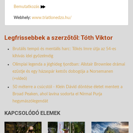
Bemutatkozás
Webhely:
www.triatlonedzo.hu/
Legfrissebbek a szerzőtől: Tóth Viktor
Brutális tempó és mentális harc: Tőkés Imre útja az 54-es
kihívás idei győzelméig
Olimpiai legenda a jéghideg fjordban: Alistair Brownlee drámai
ezüstje és egy házaspár kettős dobogója a Norsemanen
(+videó)
50 méterre a csúcstól - Klein Dávid döntése életet mentett a
Broad Peaken, ahol lavina sodorta el Nirmal Purja
hegymászólegendát
KAPCSOLÓDÓ ELEMEK