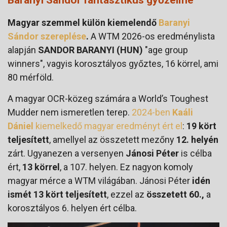
Baranyi Sándor fantasztikus győzelme
Magyar szemmel külön kiemelendő
Baranyi
Sándor szereplése
.
A WTM 2026-os eredménylista
alapján
SANDOR BARANYI (HUN)
"age group
winners", vagyis korosztályos győztes, 16 körrel, ami
80 mérföld.
A magyar OCR-közeg számára a World’s Toughest
Mudder nem ismeretlen terep.
2024-ben
Kaáli
Dániel
kiemelkedő magyar eredményt ért el
:
19 kört
teljesített
, amellyel az összetett mezőny
12. helyén
zárt. Ugyanezen a versenyen
Jánosi Péter
is célba
ért,
13 körrel
, a 107. helyen. Ez nagyon komoly
magyar mérce a WTM világában. Jánosi Péter
idén
ismét 13 kört teljesített
, ezzel az
összetett 60.,
a
korosztályos 6. helyen ért célba.