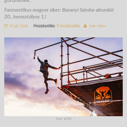
gördítenek.
Fantasztikus magyar siker: Baranyi Sándor abszolút
20., korosztályos 1.!
07 júl. 2026
Hozzászólás:
0 hozzászólás
Tóth Viktor
Foto: WTM