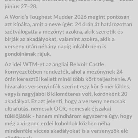
június 27–28.
A
World’s Toughest Mudder 2026
megint pontosan
azt kínálta, amit a neve ígér: 24 órán át határozottan
szétválogatta a mezőnyt azokra, akik szeretik és
bírják az akadályokat, valamint azokra, akik a
verseny után néhány napig inkább nem is
gondolnának rájuk.
Az idei WTM-et az angliai
Belvoir Castle
környezetében rendezték, ahol a mezőnynek
24
órán keresztül
kellett minél több kört teljesítenie. A
hivatalos versenyinfók szerint egy kör
5 mérföldes
,
vagyis nagyjából 8 kilométeres volt, körönként
20
akadállyal
. Ez azt jelenti, hogy a verseny nemcsak
ultrafutás, nemcsak OCR, nemcsak éjszakai
túlélőjáték - hanem mindhárom egyszerre úgy, hogy
még a virgonc erdei koboldok közben néha
mindenféle vicces akadályokat is a versenyzők elé