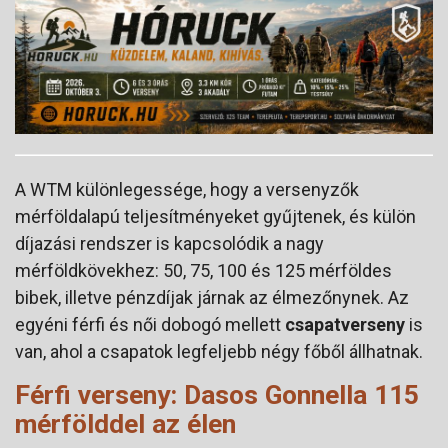
A WTM különlegessége, hogy a versenyzők
mérföldalapú teljesítményeket gyűjtenek, és külön
díjazási rendszer is kapcsolódik a nagy
mérföldkövekhez: 50, 75, 100 és 125 mérföldes
bibek, illetve pénzdíjak járnak az élmezőnynek. Az
egyéni férfi és női dobogó mellett
csapatverseny
is
van, ahol a csapatok legfeljebb négy főből állhatnak.
Férfi verseny: Dasos Gonnella 115
mérfölddel az élen