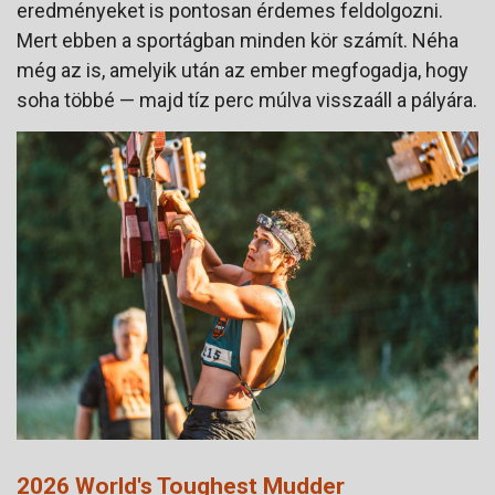
eredményeket is pontosan érdemes feldolgozni.
Mert ebben a sportágban minden kör számít. Néha
még az is, amelyik után az ember megfogadja, hogy
soha többé — majd tíz perc múlva visszaáll a pályára.
2026 World's Toughest Mudder