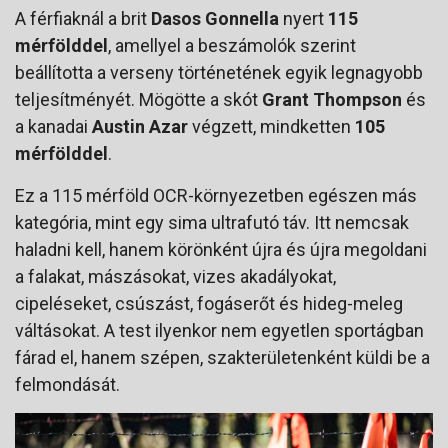
A férfiaknál a brit
Dasos Gonnella
nyert
115
mérfölddel
, amellyel a beszámolók szerint
beállította a verseny történetének egyik legnagyobb
teljesítményét. Mögötte a skót
Grant Thompson
és
a kanadai
Austin Azar
végzett, mindketten
105
mérfölddel
.
Ez a 115 mérföld OCR-környezetben egészen más
kategória, mint egy sima ultrafutó táv. Itt nemcsak
haladni kell, hanem körönként újra és újra megoldani
a falakat, mászásokat, vizes akadályokat,
cipeléseket, csúszást, fogáserőt és hideg-meleg
váltásokat. A test ilyenkor nem egyetlen sportágban
fárad el, hanem szépen, szakterületenként küldi be a
felmondását.