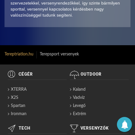
szervezetekkel, versenyrendezőkkel, így szinte bármilyen
sporttal, versennyel kapcsolatos kérdésben nagy
valószínűséggel tudunk segíteni.
Tereptriatlon.hu
Terepsport versenyek
CÉGÉR
OUTDOOR
XTERRA
Kaland
X2S
Vadvíz
Spartan
Levegő
Ironman
Extrém
TECH
VERSENYZŐK