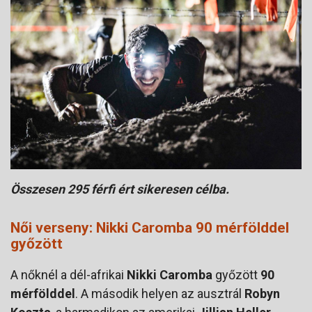
Összesen 295 férfi ért sikeresen célba.
Női verseny: Nikki Caromba 90 mérfölddel
győzött
A nőknél a dél-afrikai
Nikki Caromba
győzött
90
mérfölddel
. A második helyen az ausztrál
Robyn