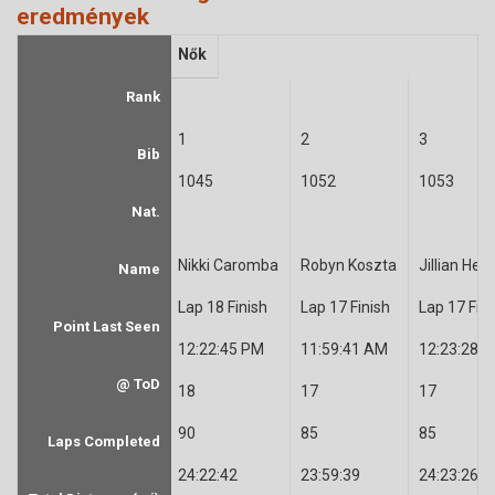
eredmények
Nők
Rank
1
2
3
Bib
1045
1052
1053
Nat.
Nikki Caromba
Robyn Koszta
Jillian Hell
Name
Lap 18 Finish
Lap 17 Finish
Lap 17 Fini
Point Last Seen
12:22:45 PM
11:59:41 AM
12:23:28 
@ ToD
18
17
17
90
85
85
Laps Completed
24:22:42
23:59:39
24:23:26