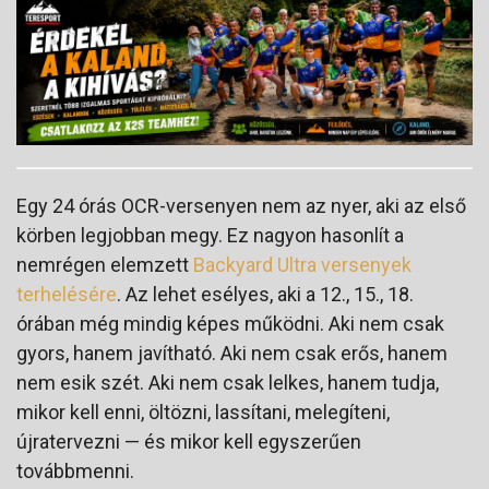
Egy 24 órás OCR-versenyen nem az nyer, aki az első
körben legjobban megy. Ez nagyon hasonlít a
nemrégen elemzett
Backyard Ultra versenyek
terhelésére
. Az lehet esélyes, aki a 12., 15., 18.
órában még mindig képes működni. Aki nem csak
gyors, hanem javítható. Aki nem csak erős, hanem
nem esik szét. Aki nem csak lelkes, hanem tudja,
mikor kell enni, öltözni, lassítani, melegíteni,
újratervezni — és mikor kell egyszerűen
továbbmenni.