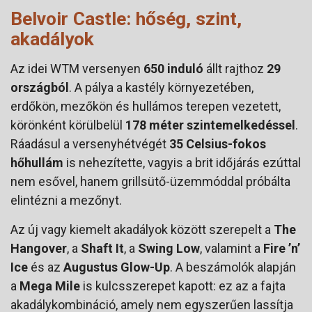
Belvoir Castle: hőség, szint,
akadályok
Az idei WTM versenyen
650 induló
állt rajthoz
29
országból
. A pálya a kastély környezetében,
erdőkön, mezőkön és hullámos terepen vezetett,
körönként körülbelül
178 méter szintemelkedéssel
.
Ráadásul a versenyhétvégét
35 Celsius-fokos
hőhullám
is nehezítette, vagyis a brit időjárás ezúttal
nem esővel, hanem grillsütő-üzemmóddal próbálta
elintézni a mezőnyt.
Az új vagy kiemelt akadályok között szerepelt a
The
Hangover
, a
Shaft It
, a
Swing Low
, valamint a
Fire ’n’
Ice
és az
Augustus Glow-Up
. A beszámolók alapján
a
Mega Mile
is kulcsszerepet kapott: ez az a fajta
akadálykombináció, amely nem egyszerűen lassítja