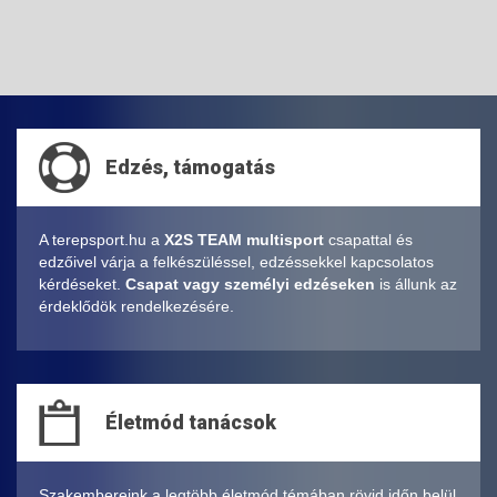
Edzés, támogatás
A terepsport.hu a
X2S TEAM multisport
csapattal és
edzőivel várja a felkészüléssel, edzéssekkel kapcsolatos
kérdéseket.
Csapat vagy személyi edzéseken
is állunk az
érdeklődök rendelkezésére.
Életmód tanácsok
Szakembereink a legtöbb életmód témában rövid időn belül