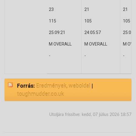
23
21
21
115
105
105
25:09:21
24:05:57
25:09:
M OVERALL
M OVERALL
M OVE
-
-
-
Forrás:
Eredmények, weboldal
|
toughmudder.co.uk
Utoljára frissítve: kedd, 07 július 2026 18:57