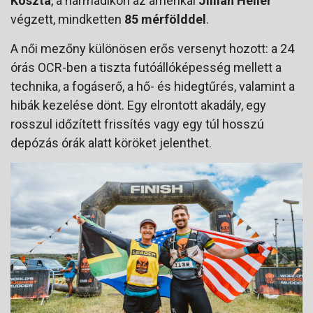
Koszta
, a harmadikon az amerikai
Jillian Heller
végzett, mindketten
85 mérfölddel
.
A női mezőny különösen erős versenyt hozott: a 24
órás OCR-ben a tiszta futóállóképesség mellett a
technika, a fogáserő, a hő- és hidegtűrés, valamint a
hibák kezelése dönt. Egy elrontott akadály, egy
rosszul időzített frissítés vagy egy túl hosszú
depózás órák alatt köröket jelenthet.