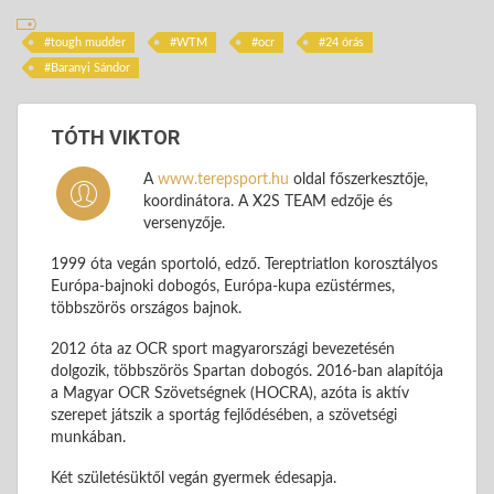
tough mudder
WTM
ocr
24 órás
Baranyi Sándor
TÓTH VIKTOR
A
www.terepsport.hu
oldal főszerkesztője,
koordinátora. A X2S TEAM edzője és
versenyzője.
1999 óta vegán sportoló, edző. Tereptriatlon korosztályos
Európa-bajnoki dobogós, Európa-kupa ezüstérmes,
többszörös országos bajnok.
2012 óta az OCR sport magyarországi bevezetésén
dolgozik, többszörös Spartan dobogós. 2016-ban alapítója
a Magyar OCR Szövetségnek (HOCRA), azóta is aktív
szerepet játszik a sportág fejlődésében, a szövetségi
munkában.
Két születésüktől vegán gyermek édesapja.