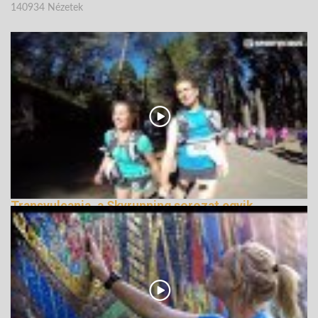
140934 Nézetek
Transvulcania, a Skyrunning sorozat egyik
legszebb futama
150163 Nézetek