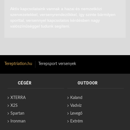
Aktív kapcsolataink vannak a hazai és nemzetközi
szervezetekkel, versenyrendezőkkel, így szinte bármilyen
sporttal, versennyel kapcsolatos kérdésben nagy
valószínűséggel tudunk segíteni.
Tereptriatlon.hu
Terepsport versenyek
CÉGÉR
OUTDOOR
XTERRA
Kaland
X2S
Vadvíz
Spartan
Levegő
Ironman
Extrém