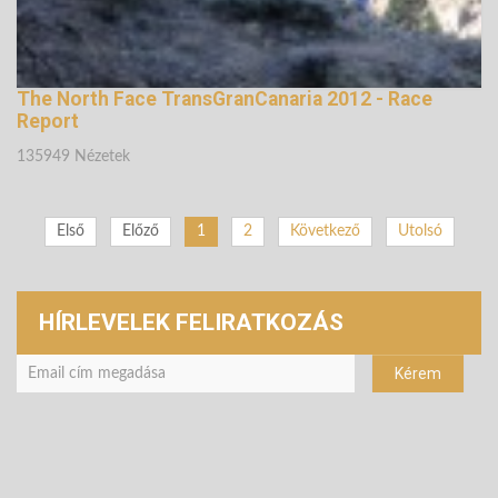
The North Face TransGranCanaria 2012 - Race
Report
135949 Nézetek
Első
Előző
1
2
Következő
Utolsó
HÍRLEVELEK FELIRATKOZÁS