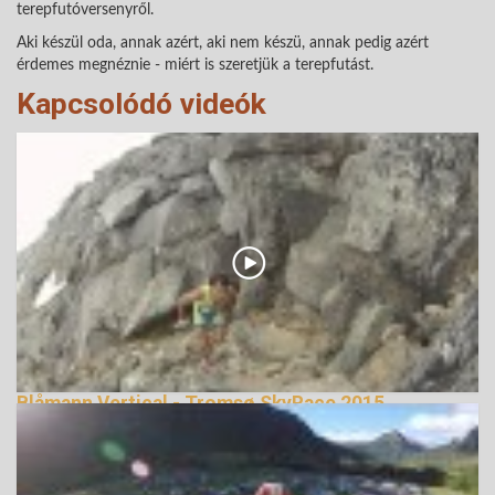
terepfutóversenyről.
Aki készül oda, annak azért, aki nem készü, annak pedig azért
érdemes megnéznie - miért is szeretjük a terepfutást.
Kapcsolódó videók
Blåmann Vertical - Tromsø SkyRace 2015
terepfutás
144185 Nézetek