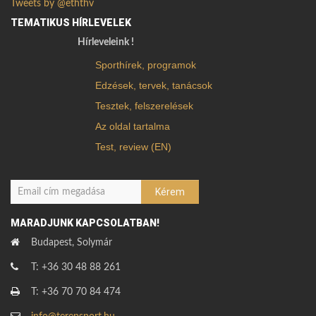
Tweets by @eththv
TEMATIKUS HÍRLEVELEK
Hírleveleink !
Sporthírek, programok
Edzések, tervek, tanácsok
Tesztek, felszerelések
Az oldal tartalma
Test, review (EN)
MARADJUNK KAPCSOLATBAN!
Budapest, Solymár
T: +36 30 48 88 261
T: +36 70 70 84 474