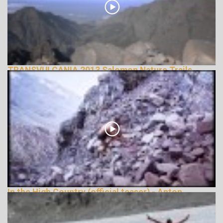
TRANSVULCANIA 2013 Salomon Nature Trails
143111 Nézetek
In the High Country (official teaser) - Anton
Krupicka
148114 Nézetek