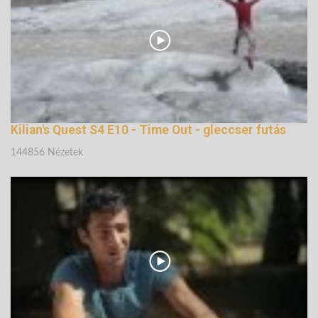
Kilian's Quest S4 E10 - Time Out - gleccser futás
144856 Nézetek