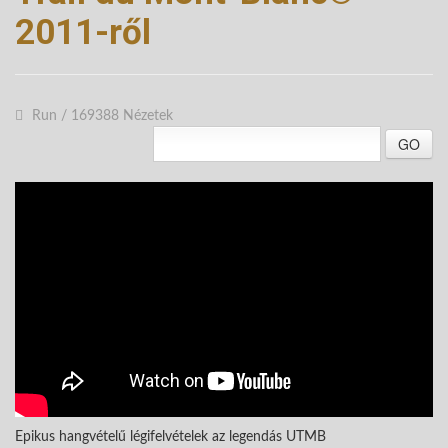
2011-ről
Run
/
169388 Nézetek
GO
Epikus hangvételű légifelvételek az legendás UTMB