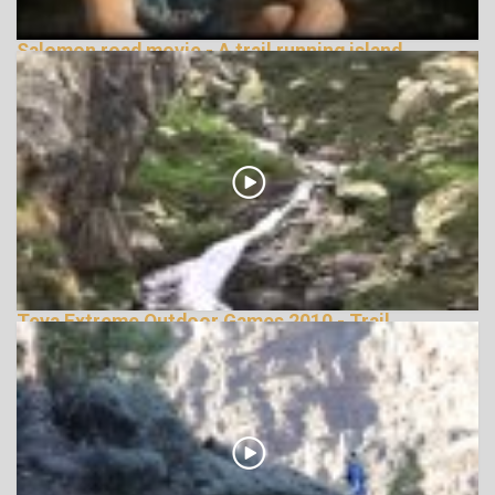
Salomon road movie - A trail running island
148670 Nézetek
Teva Extreme Outdoor Games 2010 - Trail
Running
146094 Nézetek