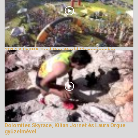
2014 XTERRA Trail Run World Championship
147735 Nézetek
Dolomites Skyrace, Kilian Jornet és Laura Orgue
győzelmével