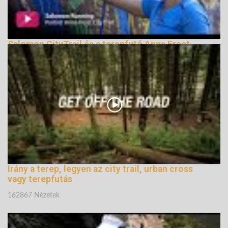
Salomon CityTrail és a terepfutó Anna Frost
164874 Nézetek
Irány a terep, legyen az city trail, urban cross
vagy terepfutás
162867 Nézetek