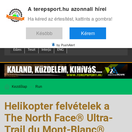
A terepsport.hu azonnali hírei
Bejelentkezés
.
Ha kéred az értesítést, kattints a gombra!
Késöbb
Kérem
by PushAlert
Edzes
Teszt
Interjú
ENG
Kezdőlap
Run
Helikopter felvételek a
The North Face® Ultra-
Trail du Mont-Blanc®