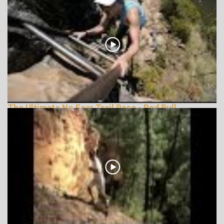
The Ultimate No Fear Trail Race - Red Bull
LionHeart
162145 Nézetek