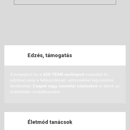
Edzés, támogatás
A terepsport.hu a
X2S TEAM multisport
csapattal és
edzőivel várja a felkészüléssel, edzéssekkel kapcsolatos
kérdéseket.
Csapat vagy személyi edzéseken
is állunk az
érdeklődök rendelkezésére.
Életmód tanácsok