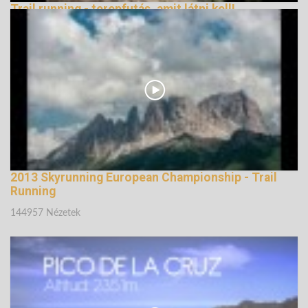
Trail running - terepfutás, amit látni kell!
147332 Nézetek
2013 Skyrunning European Championship - Trail
Running
144957 Nézetek