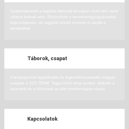
Szakembereink a legtöbb életmód témában rövid időn belül
választ tudnak adni. Elsősorban a természetgyógyászattal
kapcsolatosan, de tagjaink között orvosok is várják a
kérdéseket.
Táborok, csapat
A terepsportok legaktívabb és legeredményesebb magyar
csapata a X2S TEAM. Tagjai közé várja azokat, akiknek a
kalandok és a kihívások az élet mindennapos részei.
Kapcsolatok