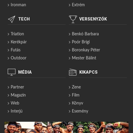
Ironman
Extrém
TECH
VERSENYZŐK
Triatlon
Benkó Barbara
Kerékpár
Poór Brigi
Futás
Boronkay Péter
Outdoor
Mester Bálint
MÉDIA
KIKAPCS
Partner
Zene
Magazin
Film
Web
Könyv
Interjú
Esemény