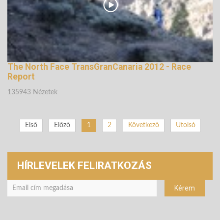
The North Face TransGranCanaria 2012 - Race
Report
135943 Nézetek
Első
Előző
1
2
Következő
Utolsó
HÍRLEVELEK FELIRATKOZÁS