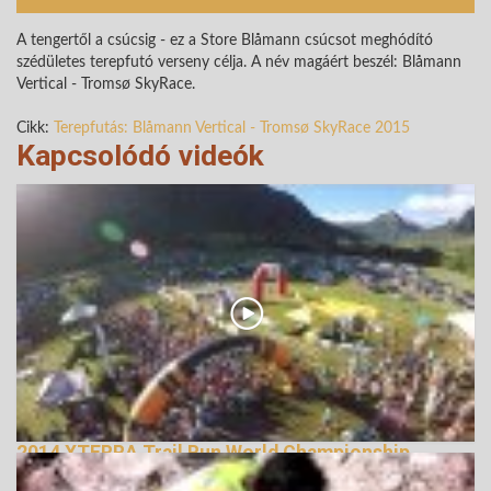
A tengertől a csúcsig - ez a Store Blåmann csúcsot meghódító
szédületes terepfutó verseny célja. A név magáért beszél: Blåmann
Vertical - Tromsø SkyRace.
Cikk:
Terepfutás: Blåmann Vertical - Tromsø SkyRace 2015
Kapcsolódó videók
2014 XTERRA Trail Run World Championship
147731 Nézetek