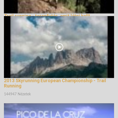
Trail running - terepfutás, amit látni kell!
147323 Nézetek
2013 Skyrunning European Championship - Trail
Running
144947 Nézetek