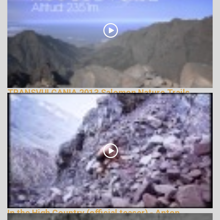
TRANSVULCANIA 2013 Salomon Nature Trails
143106 Nézetek
In the High Country (official teaser) - Anton