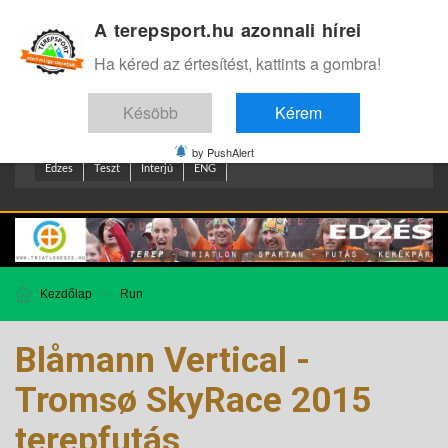
A terepsport.hu azonnali hírei
Bejelentkezés
.
Ha kéred az értesítést, kattints a gombra!
Késöbb
Kérem
by PushAlert
Edzes
Teszt
Interjú
ENG
Kezdőlap
Run
Blåmann Vertical -
Tromsø SkyRace 2015
terepfutás