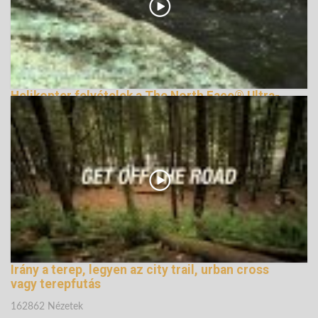
Helikopter felvételek a The North Face® Ultra-
Trail du Mont-Blanc® 2011-ről
169383 Nézetek
Irány a terep, legyen az city trail, urban cross
vagy terepfutás
162862 Nézetek