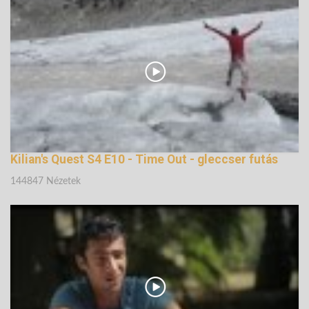
Krupicka
148108 Nézetek
Kilian's Quest S4 E10 - Time Out - gleccser futás
144847 Nézetek