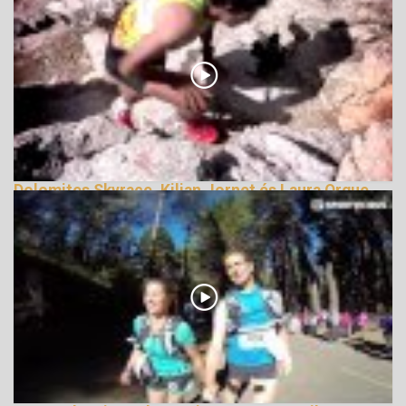
Dolomites Skyrace, Kilian Jornet és Laura Orgue
győzelmével
140926 Nézetek