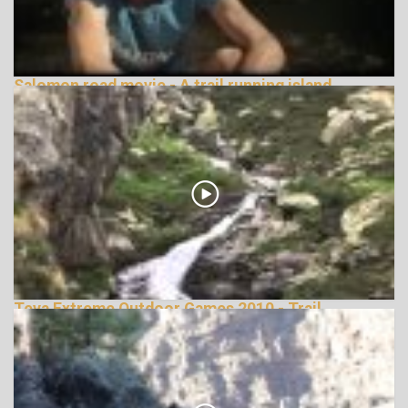
Salomon road movie - A trail running island
148662 Nézetek
Teva Extreme Outdoor Games 2010 - Trail
Running
146086 Nézetek