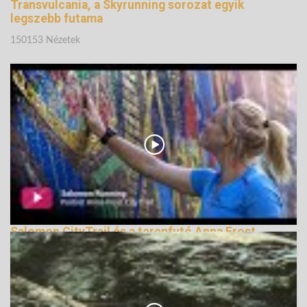
Transvulcania, a Skyrunning sorozat egyik
legszebb futama
150153 Nézetek
Salomon CityTrail és a terepfutó Anna Frost
164866 Nézetek