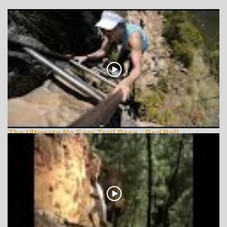
The Ultimate No Fear Trail Race - Red Bull
LionHeart
162140 Nézetek