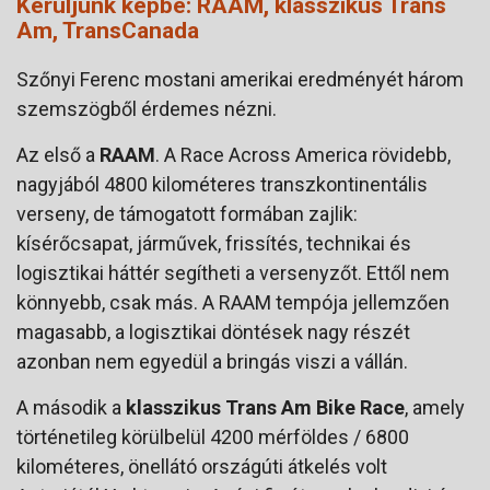
Kerüljünk képbe: RAAM, klasszikus Trans
Am, TransCanada
Szőnyi Ferenc mostani amerikai eredményét három
szemszögből érdemes nézni.
Az első a
RAAM
. A Race Across America rövidebb,
nagyjából 4800 kilométeres transzkontinentális
verseny, de támogatott formában zajlik:
kísérőcsapat, járművek, frissítés, technikai és
logisztikai háttér segítheti a versenyzőt. Ettől nem
könnyebb, csak más. A RAAM tempója jellemzően
magasabb, a logisztikai döntések nagy részét
azonban nem egyedül a bringás viszi a vállán.
A második a
klasszikus Trans Am Bike Race
, amely
történetileg körülbelül 4200 mérföldes / 6800
kilométeres, önellátó országúti átkelés volt