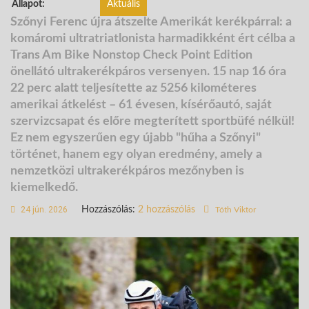
Állapot:
Aktuális
Szőnyi Ferenc újra átszelte Amerikát kerékpárral: a
komáromi ultratriatlonista
harmadikként ért célba a
Trans Am Bike Nonstop Check Point Edition
önellátó ultrakerékpáros versenyen
. 15 nap 16 óra
22 perc alatt teljesítette az 5256 kilométeres
amerikai átkelést – 61 évesen, kísérőautó, saját
szervizcsapat és előre megterített sportbüfé nélkül!
Ez nem egyszerűen egy újabb "hűha a Szőnyi"
történet, hanem egy olyan eredmény, amely a
nemzetközi ultrakerékpáros mezőnyben is
kiemelkedő.
24 jún. 2026
Hozzászólás:
2 hozzászólás
Tóth Viktor