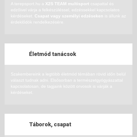
A terepsport.hu a
X2S TEAM multisport
csapattal és
edzőivel várja a felkészüléssel, edzéssekkel kapcsolatos
kérdéseket.
Csapat vagy személyi edzéseken
is állunk az
érdeklődök rendelkezésére.
Életmód tanácsok
Szakembereink a legtöbb életmód témában rövid időn belül
választ tudnak adni. Elsősorban a természetgyógyászattal
kapcsolatosan, de tagjaink között orvosok is várják a
kérdéseket.
Táborok, csapat