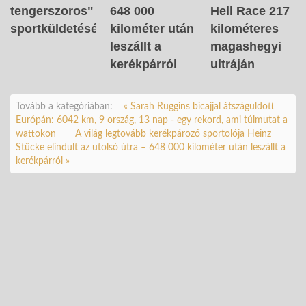
tengerszoros"
648 000
Hell Race 217
sportküldetését
kilométer után
kilométeres
leszállt a
magashegyi
kerékpárról
ultráján
Tovább a kategóriában:
« Sarah Ruggins bicajjal átszáguldott
Európán: 6042 km, 9 ország, 13 nap - egy rekord, ami túlmutat a
wattokon
A világ legtovább kerékpározó sportolója Heinz
Stücke elindult az utolsó útra – 648 000 kilométer után leszállt a
kerékpárról »