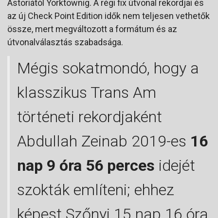
Astoriától Yorktownig. A régi fix útvonal rekordjai és
az új Check Point Edition idők nem teljesen vethetők
össze, mert megváltozott a formátum és az
útvonalválasztás szabadsága.
Mégis sokatmondó, hogy a
klasszikus Trans Am
történeti rekordjaként
Abdullah Zeinab 2019-es
16
nap 9 óra 56 perces
idejét
szokták említeni; ehhez
képest Szőnyi 15 nap 16 óra