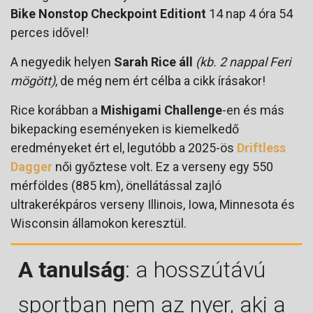
Bike Nonstop Checkpoint Editiont
14 nap 4 óra 54
perces idővel!
A negyedik helyen
Sarah Rice áll
(kb. 2 nappal Feri
mögött)
, de még nem ért célba a cikk írásakor!
Rice korábban a
Mishigami Challenge
-en és más
bikepacking eseményeken is kiemelkedő
eredményeket ért el, legutóbb a 2025-ös
Driftless
Dagger
női győztese volt. Ez a verseny egy 550
mérföldes (885 km), önellátással zajló
ultrakerékpáros verseny Illinois, Iowa, Minnesota és
Wisconsin államokon keresztül.
A tanulság
: a hosszútávú
sportban nem az nyer, aki a