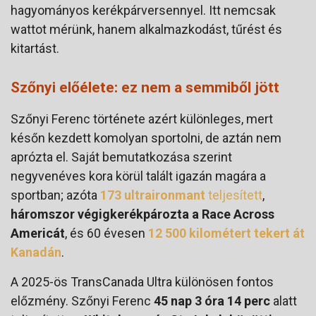
hagyományos kerékpárversennyel. Itt nemcsak
wattot mérünk, hanem alkalmazkodást, tűrést és
kitartást.
Szőnyi előélete: ez nem a semmiből jött
Szőnyi Ferenc története azért különleges, mert
későn kezdett komolyan sportolni, de aztán nem
aprózta el. Saját bemutatkozása szerint
negyvenéves kora körül talált igazán magára a
sportban; azóta
173 ultraironmant
teljesített
,
háromszor végigkerékpározta a Race Across
Americát
, és 60 évesen
12 500 kilométert tekert át
Kanadán
.
A 2025-ös TransCanada Ultra különösen fontos
előzmény. Szőnyi Ferenc
45 nap 3 óra 14 perc
alatt