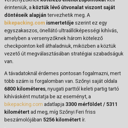
érinteniük, a
köztük lévő útvonalat viszont saját
döntéseik alapján
tervezhetik meg. A
bikepacking.com
ismertetője
szerint ez egy
egyszakaszos, önellátó ultraállóképességi kihívás,
amelyben a versenyzőknek három kötelező
checkpointon kell áthaladniuk, miközben a köztük
vezető út megválasztásában stratégiai szabadságuk
van.
A távadatoknál érdemes pontosan fogalmazni, mert
több szám is forgalomban van. Szőnyi saját oldala
6800 kilométeres
, nyugati parttól keleti partig tartó
kihívásként mutatja be az eseményt, a
bikepacking.com
adatlapja
3300 mérföldet / 5311
kilométert
ad meg, míg Szőnyi Feri friss
beszámolójában
5256 kilométert
ír.