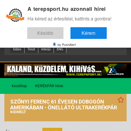
A terepsport.hu azonnali hírei
Bejelentkezés
.
Ha kéred az értesítést, kattints a gombra!
Késöbb
Kérem
by PushAlert
Edzes
Teszt
Interjú
ENG
Kezdőlap
KERÉKPÁR hírek
SZŐNYI FERENC 61 ÉVESEN DOBOGÓN
AMERIKÁBAN - ÖNELLÁTÓ ULTRAKERÉKPÁR
KIEMELT