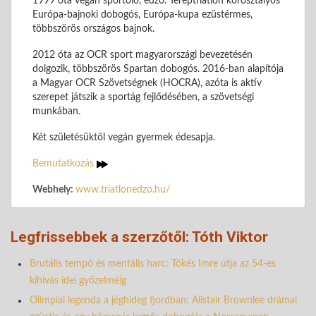
1999 óta vegán sportoló, edző. Tereptriatlon korosztályos
Európa-bajnoki dobogós, Európa-kupa ezüstérmes,
többszörös országos bajnok.
2012 óta az OCR sport magyarországi bevezetésén
dolgozik, többszörös Spartan dobogós. 2016-ban alapítója
a Magyar OCR Szövetségnek (HOCRA), azóta is aktív
szerepet játszik a sportág fejlődésében, a szövetségi
munkában.
Két születésüktől vegán gyermek édesapja.
Bemutatkozás
Webhely:
www.triatlonedzo.hu/
Legfrissebbek a szerzőtől: Tóth Viktor
Brutális tempó és mentális harc: Tőkés Imre útja az 54-es
kihívás idei győzelméig
Olimpiai legenda a jéghideg fjordban: Alistair Brownlee drámai