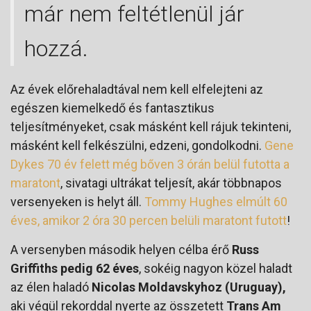
már nem feltétlenül jár
hozzá.
Az évek előrehaladtával nem kell elfelejteni az
egészen kiemelkedő és fantasztikus
teljesítményeket, csak másként kell rájuk tekinteni,
másként kell felkészülni, edzeni, gondolkodni.
Gene
Dykes 70 év felett még bőven 3 órán belül futotta a
maratont
, sivatagi ultrákat teljesít, akár többnapos
versenyeken is helyt áll.
Tommy Hughes elmúlt 60
éves, amikor 2 óra 30 percen belüli maratont futott
!
A versenyben második helyen célba érő
Russ
Griffiths pedig 62 éves
, sokéig nagyon közel haladt
az élen haladó
Nicolas Moldavskyhoz (Uruguay),
aki végül rekorddal nyerte az összetett
Trans Am