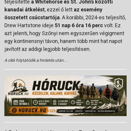
teljesítette
a Whitehorse és St. John’s közötti
kanadai átkelést
, ezzel ő lett
az esemény
összetett csúcstartója
. A korábbi, 2024-es teljesítő,
Drew Hartstone ideje
51 nap 6 óra 16 perc
volt. Ez
azt jelenti, hogy Szőnyi nem egyszerűen végigment
egy kontinensnyi távon, hanem több mint hat napot
javított az addigi legjobb teljesítésen.
A cikk folytatódik a hirdetés után...