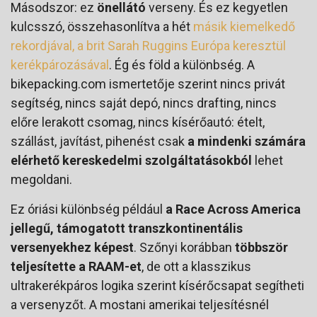
Másodszor: ez
önellátó
verseny. És ez kegyetlen
kulcsszó, összehasonlítva a hét
másik kiemelkedő
rekordjával, a brit Sarah Ruggins Európa keresztül
kerékpározásával
. Ég és föld a különbség. A
bikepacking.com ismertetője szerint nincs privát
segítség, nincs saját depó, nincs drafting, nincs
előre lerakott csomag, nincs kísérőautó: ételt,
szállást, javítást, pihenést csak
a mindenki számára
elérhető kereskedelmi szolgáltatásokból
lehet
megoldani.
Ez óriási különbség például
a Race Across America
jellegű, támogatott transzkontinentális
versenyekhez képest
. Szőnyi korábban
többször
teljesítette a RAAM-et
, de ott a klasszikus
ultrakerékpáros logika szerint kísérőcsapat segítheti
a versenyzőt. A mostani amerikai teljesítésnél