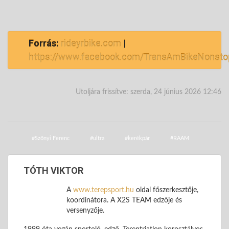
Forrás:
rideyrbike.com
|
https://www.facebook.com/TransAmBikeNonsto
Utoljára frissítve: szerda, 24 június 2026 12:46
Szőnyi Ferenc
ultra
kerékpár
RAAM
TÓTH VIKTOR
A
www.terepsport.hu
oldal főszerkesztője,
koordinátora. A X2S TEAM edzője és
versenyzője.