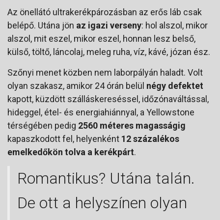
Az önellátó ultrakerékpározásban az erős láb csak
belépő. Utána jön
az igazi verseny
: hol alszol, mikor
alszol, mit eszel, mikor eszel, honnan lesz belső,
külső, töltő, láncolaj, meleg ruha, víz, kávé, józan ész.
Szőnyi menet közben nem laborpályán haladt. Volt
olyan szakasz, amikor 24 órán belül
négy defektet
kapott, küzdött szálláskereséssel, időzónaváltással,
hideggel, étel- és energiahiánnyal, a Yellowstone
térségében pedig
2560 méteres magasságig
kapaszkodott fel, helyenként
12 százalékos
emelkedőkön tolva a kerékpárt
.
Romantikus? Utána talán.
De ott a helyszínen olyan