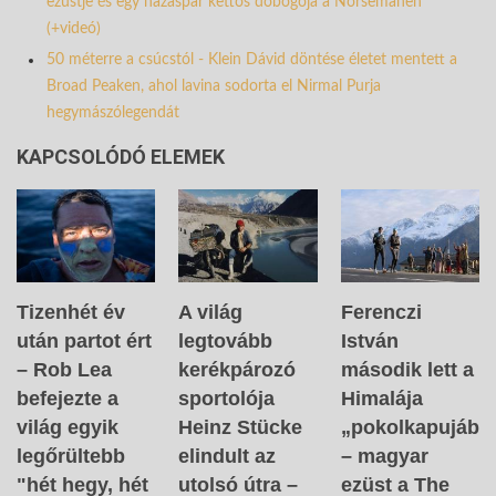
ezüstje és egy házaspár kettős dobogója a Norsemanen
(+videó)
50 méterre a csúcstól - Klein Dávid döntése életet mentett a
Broad Peaken, ahol lavina sodorta el Nirmal Purja
hegymászólegendát
KAPCSOLÓDÓ ELEMEK
Tizenhét év
A világ
Ferenczi
után partot ért
legtovább
István
– Rob Lea
kerékpározó
második lett a
befejezte a
sportolója
Himalája
világ egyik
Heinz Stücke
„pokolkapujába
legőrültebb
elindult az
– magyar
"hét hegy, hét
utolsó útra –
ezüst a The