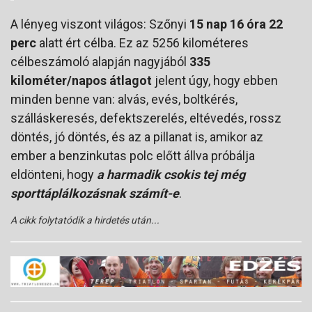
A lényeg viszont világos: Szőnyi
15 nap 16 óra 22
perc
alatt ért célba. Ez az 5256 kilométeres
célbeszámoló alapján nagyjából
335
kilométer/napos átlagot
jelent úgy, hogy ebben
minden benne van: alvás, evés, boltkérés,
szálláskeresés, defektszerelés, eltévedés, rossz
döntés, jó döntés, és az a pillanat is, amikor az
ember a benzinkutas polc előtt állva próbálja
eldönteni, hogy
a harmadik csokis tej még
sporttáplálkozásnak számít-e
.
A cikk folytatódik a hirdetés után...