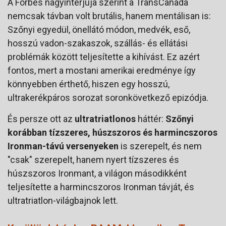
A Forbes nagyinterjúja szerint a TransCanada
nemcsak távban volt brutális, hanem mentálisan is:
Szőnyi egyedül, önellátó módon, medvék, eső,
hosszú vadon-szakaszok, szállás- és ellátási
problémák között teljesítette a kihívást. Ez azért
fontos, mert a mostani amerikai eredménye így
könnyebben érthető, hiszen egy hosszú,
ultrakerékpáros sorozat soronkövetkező epizódja.
És persze ott az
ultratriatlonos
háttér:
Szőnyi
korábban tízszeres, húszszoros és harmincszoros
Ironman-távú versenyeken
is szerepelt, és nem
"csak" szerepelt, hanem nyert tízszeres és
húszszoros Ironmant, a világon másodikként
teljesítette a harmincszoros Ironman távját, és
ultratriatlon-világbajnok lett.