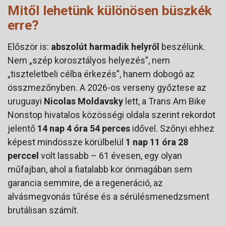
Mitől lehetünk különösen büszkék
erre?
Először is:
abszolút harmadik helyről
beszélünk.
Nem „szép korosztályos helyezés”, nem
„tiszteletbeli célba érkezés”, hanem dobogó az
összmezőnyben. A 2026-os verseny győztese az
uruguayi
Nicolas Moldavsky
lett, a Trans Am Bike
Nonstop hivatalos közösségi oldala szerint rekordot
jelentő
14 nap 4 óra 54 perces
idővel. Szőnyi ehhez
képest mindössze körülbelül
1 nap 11 óra 28
perccel
volt lassabb – 61 évesen, egy olyan
műfajban, ahol a fiatalabb kor önmagában sem
garancia semmire, de a regeneráció, az
alvásmegvonás tűrése és a sérülésmenedzsment
brutálisan számít.