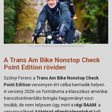
Foto: www.facebook.com/TransAmBikeNonstop
A
Trans Am Bike Nonstop Check
Point Edition
röviden
Szőnyi Ferenc a
Trans Am Bike Nonstop Check
Point Edition
versenyen ért célba harmadik helyen.
A verseny 2026-os formátuma a klasszikus amerikai
transzkontinentális bringás hagyományt viszi
tovább, de nem teljesen úgy, mint a
régi RAAM
: a
versenyzőknek
kötelező ellenőrzőpontokat
kell