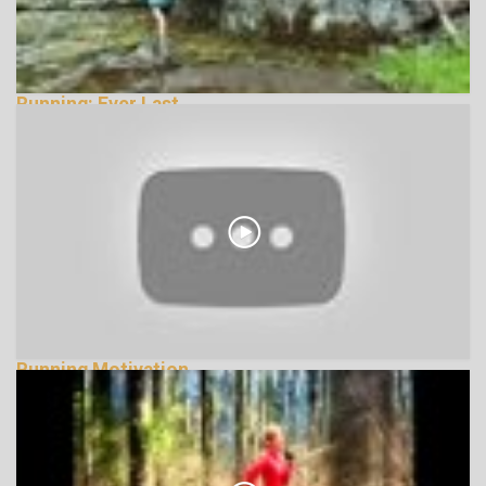
Running: Ever Last
131880 Nézetek
Running Motivation
130653 Nézetek