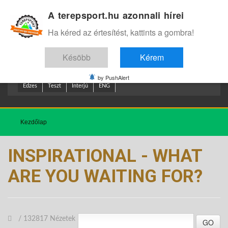
A terepsport.hu azonnali hírei
Bejelentkezés
.
Ha kéred az értesítést, kattints a gombra!
Késöbb
Kérem
by PushAlert
Edzes
Teszt
Interjú
ENG
Kezdőlap
INSPIRATIONAL - WHAT
ARE YOU WAITING FOR?
/
132817 Nézetek
GO