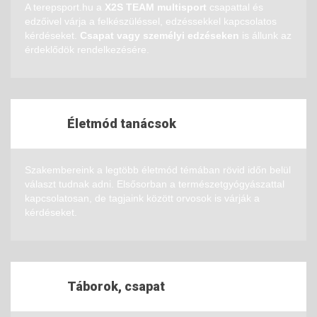
A terepsport.hu a
X2S TEAM multisport
csapattal és
edzőivel várja a felkészüléssel, edzéssekkel kapcsolatos
kérdéseket.
Csapat vagy személyi edzéseken
is állunk az
érdeklődök rendelkezésére.
Életmód tanácsok
Szakembereink a legtöbb életmód témában rövid időn belül
választ tudnak adni. Elsősorban a természetgyógyászattal
kapcsolatosan, de tagjaink között orvosok is várják a
kérdéseket.
Táborok, csapat