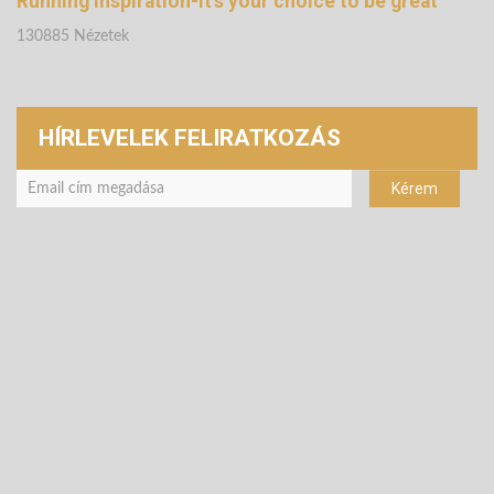
Running Inspiration-It's your choice to be great
130885 Nézetek
HÍRLEVELEK FELIRATKOZÁS