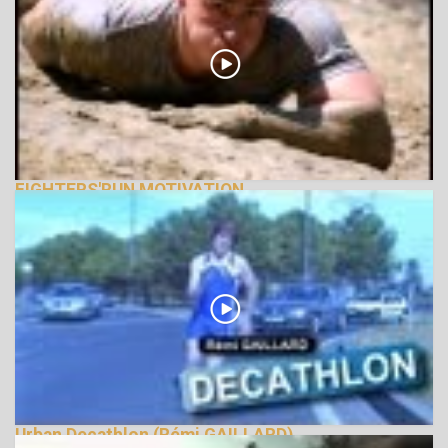
FIGHTERS'RUN MOTIVATION
139505 Nézetek
Urban Decathlon (Rémi GAILLARD)