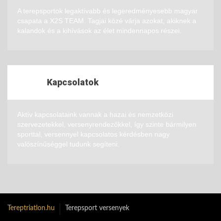
A terepsportok legaktívabb és legeredményesebb magyar
csapata a X2S TEAM. Tagjai közé várja azokat, akiknek a
kalandok és a kihívások az élet mindennapos részei.
Kapcsolatok
Aktív kapcsolataink vannak a hazai és nemzetközi
szervezetekkel, versenyrendezőkkel, így szinte bármilyen
sporttal, versennyel kapcsolatos kérdésben nagy
valószínűséggel tudunk segíteni.
Tereptriatlon.hu
Terepsport versenyek