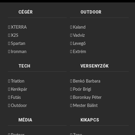
CÉGÉR
OUTDOOR
XTERRA
Kaland
X2S
Vadvíz
Spartan
Levegő
Ironman
Extrém
TECH
VERSENYZŐK
Triatlon
Benkó Barbara
Kerékpár
Poór Brigi
Futás
Boronkay Péter
Outdoor
Mester Bálint
MÉDIA
KIKAPCS