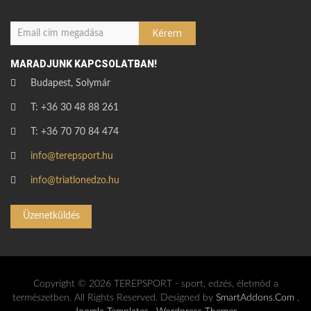
MARADJUNK KAPCSOLATBAN!
Budapest, Solymár
T: +36 30 48 88 261
T: +36 70 70 84 474
info@terepsport.hu
info@triatlonedzo.hu
Üzenetküldés
Copyright © 2026 TEREPSPORT - sport, edzés, életmód a
természetben. All Rights Reserved. Designed by
SmartAddons.Com
,