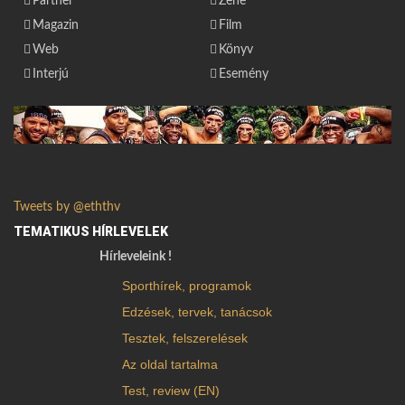
Partner
Zene
Magazin
Film
Web
Könyv
Interjú
Esemény
Tweets by @eththv
TEMATIKUS HÍRLEVELEK
Hírleveleink !
Sporthírek, programok
Edzések, tervek, tanácsok
Tesztek, felszerelések
Az oldal tartalma
Test, review (EN)