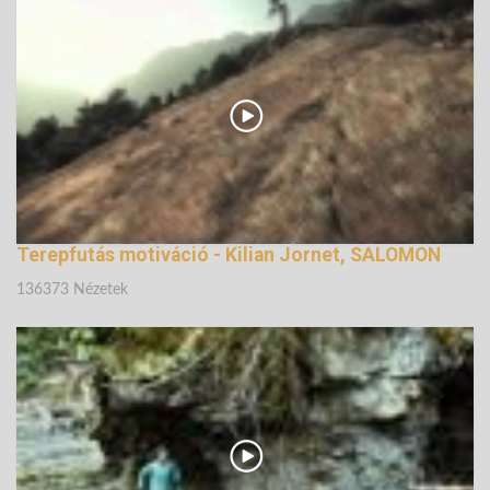
137354 Nézetek
Terepfutás motiváció - Kilian Jornet, SALOMON
136373 Nézetek