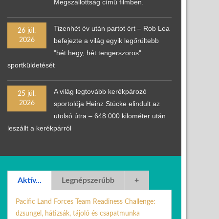
Megszállottság című filmben.
Tizenhét év után partot ért – Rob Lea
26 júl.
2026
befejezte a világ egyik legőrültebb
"hét hegy, hét tengerszoros"
sportküldetését
A világ legtovább kerékpározó
25 júl.
2026
sportolója Heinz Stücke elindult az
utolsó útra – 648 000 kilométer után
leszállt a kerékpárról
Aktív...
Legnépszerűbb
+
Pacific Land Forces Team Readiness Challenge:
dzsungel, hátizsák, tájoló és csapatmunka