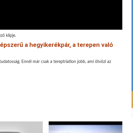
ő klipje.
népszerű a hegyikerékpár, a terepen való
udatosság. Ennél már csak a tereptriatlon jobb, ami ötvözi az