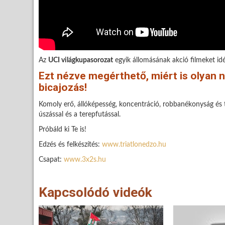
Az
UCI világkupasorozat
egyik állomásának akció filmeket idéz
Ezt nézve megérthető, miért is olyan 
bicajozás!
Komoly erő, állóképesség, koncentráció, robbanékonyság és t
úszással és a terepfutással.
Próbáld ki Te is!
Edzés és felkészítés:
www.triatlonedzo.hu
Csapat:
www.3x2s.hu
Kapcsolódó videók