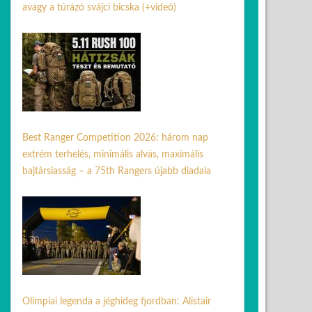
avagy a túrázó svájci bicska (+videó)
08 júl. 2026
Best Ranger Competition 2026: három nap
extrém terhelés, minimális alvás, maximális
bajtársiasság – a 75th Rangers újabb diadala
24 ápr. 2026
Olimpiai legenda a jéghideg fjordban: Alistair