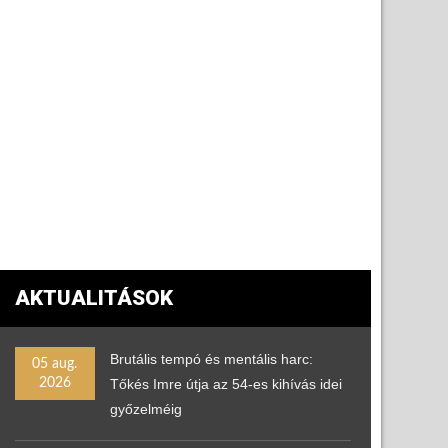
AKTUALITÁSOK
Brutális tempó és mentális harc:
05 aug.
2026
Tőkés Imre útja az 54-es kihívás idei
győzelméig