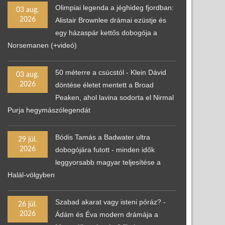
Olimpiai legenda a jéghideg fjordban:
03 aug.
2026
Alistair Brownlee drámai ezüstje és
egy házaspár kettős dobogója a
Norsemanen (+videó)
50 méterre a csúcstól - Klein Dávid
03 aug.
2026
döntése életet mentett a Broad
Peaken, ahol lavina sodorta el Nirmal
Purja hegymászólegendát
Bódis Tamás a Badwater ultra
29 júl.
2026
dobogójára futott - minden idők
leggyorsabb magyar teljesítése a
Halál-völgyben
Szabad akarat vagy isteni póráz? -
26 júl.
2026
Ádám és Éva modern drámája a