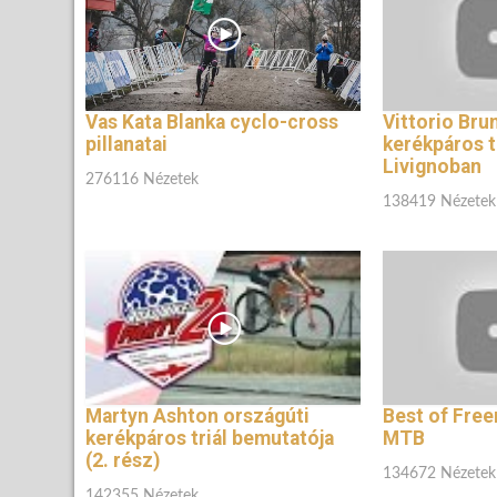
Vas Kata Blanka cyclo-cross
Vittorio Bru
pillanatai
kerékpáros t
Livignoban
276116 Nézetek
138419 Nézetek
Martyn Ashton országúti
Best of Free
kerékpáros triál bemutatója
MTB
(2. rész)
134672 Nézetek
142355 Nézetek