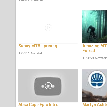
Sunny MTB uprising...
Amazing MTB
Forest
135111 Nézetek
135858 Nézetek
Absa Cape Epic Intro
Martyn Ashto