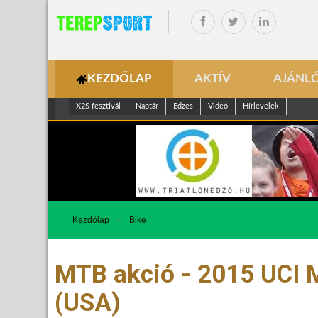
KEZDŐLAP
AKTÍV
AJÁNL
X2S fesztivál
Naptár
Edzes
Videó
Hírlevelek
Kezdőlap
Bike
MTB akció - 2015 UCI
(USA)