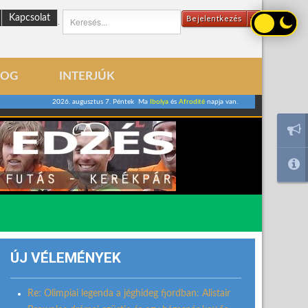
Kapcsolat
Bejelentkezés
.
LOG
INTERJÚK
2026. augusztus 7. Péntek Ma
Ibolya
és
Afrodité
napja van.
ÚJ VÉLEMÉNYEK
Re: Olimpiai legenda a jéghideg fjordban: Alistair