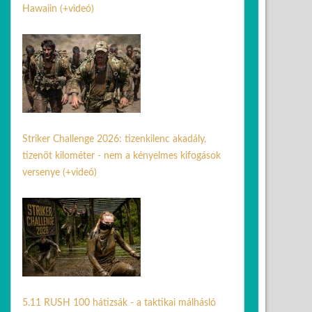
Hawaiin (+videó)
04 máj. 2026
Striker Challenge 2026: tizenkilenc akadály,
tizenöt kilométer - nem a kényelmes kifogások
versenye (+videó)
25 júl. 2026
5.11 RUSH 100 hátizsák - a taktikai málhásló