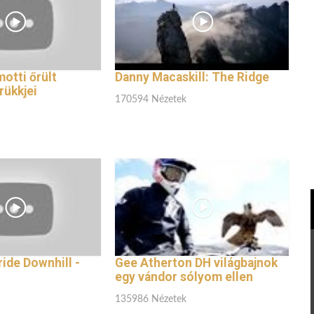
motti őrült
Danny Macaskill: The Ridge
rükkjei
170594 Nézetek
ride Downhill -
Gee Atherton DH világbajnok
egy vándor sólyom ellen
135986 Nézetek