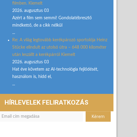
filmben. Kiemelt
2026. augusztus 03
Azért a film sem semmi! Gondolatébresztő
mindkettő, de a cikk nélkül
...
Re: A világ legtovább kerékpározó sportolója Heinz
Stücke elindult az utolsó útra – 648 000 kilométer
után leszállt a kerékpárról Kiemelt
2026. augusztus 03
Hat éve követem az AI-technológia fejlődését,
használom is, hidd el,
...
HÍRLEVELEK FELIRATKOZÁS