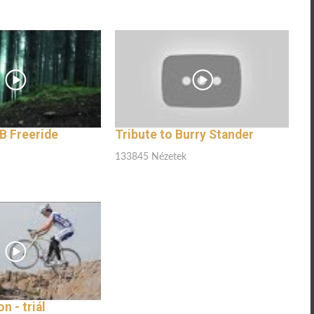
 Freeride
Tribute to Burry Stander
133845 Nézetek
n - triál