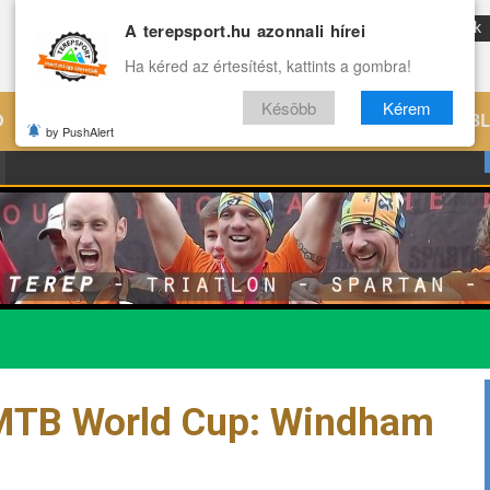
A terepsport.hu azonnali hírei
ENG
Reviews
Archívum
Rólunk
Ha kéred az értesítést, kattints a gombra!
Késöbb
Kérem
Ó
EDZÉS
ÉLETMÓD
VILÁG
B
by PushAlert
 MTB World Cup: Windham