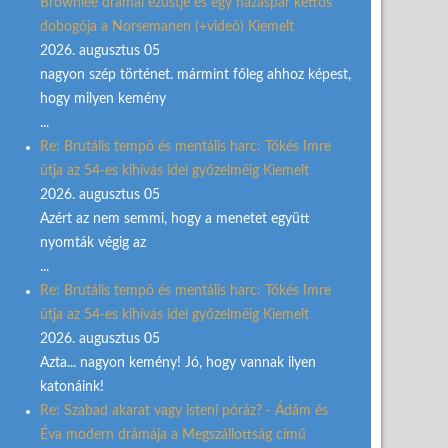
Brownlee drámai ezüstje és egy házaspár kettős
dobogója a Norsemanen (+videó) Kiemelt
2026. augusztus 05
nagyon szép történet. mármint főleg ahhoz képest,
hogy milyen kemény
...
Re: Brutális tempó és mentális harc: Tőkés Imre
útja az 54-es kihívás idei győzelméig Kiemelt
2026. augusztus 05
Azért az nem semmi, hogy a menetet együtt
nyomták végig az
...
Re: Brutális tempó és mentális harc: Tőkés Imre
útja az 54-es kihívás idei győzelméig Kiemelt
2026. augusztus 05
Azta... nagyon kemény! Jó, hogy vannak ilyen
katonáink!
Re: Szabad akarat vagy isteni póráz? - Ádám és
Éva modern drámája a Megszállottság című