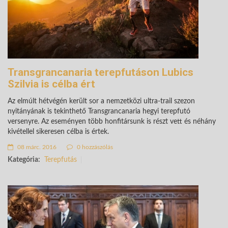
Transgrancanaria terepfutáson Lubics
Szilvia is célba ért
Az elmúlt hétvégén került sor a nemzetközi ultra-trail szezon
nyitányának is tekinthető Transgrancanaria hegyi terepfutó
versenyre. Az eseményen több honfitársunk is részt vett és néhány
kivétellel sikeresen célba is értek.
08 márc. 2016
0 hozzászólás
Kategória:
Terepfutás