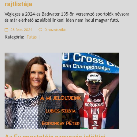
rajtlistája
Végleges a 2024-es Badwater 135-ön versenyző sportolók névsora
és már elérhető az alábbi linken! Idén nem indul magyar futó.
28 febr. 2024
0 hozzászólás
Kategória:
Futás