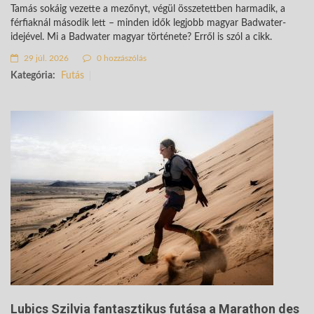
Tamás sokáig vezette a mezőnyt, végül összetettben harmadik, a
férfiaknál második lett – minden idők legjobb magyar Badwater-
idejével. Mi a Badwater magyar története? Erről is szól a cikk.
29 júl. 2026
0 hozzászólás
Kategória:
Futás
Lubics Szilvia fantasztikus futása a Marathon des