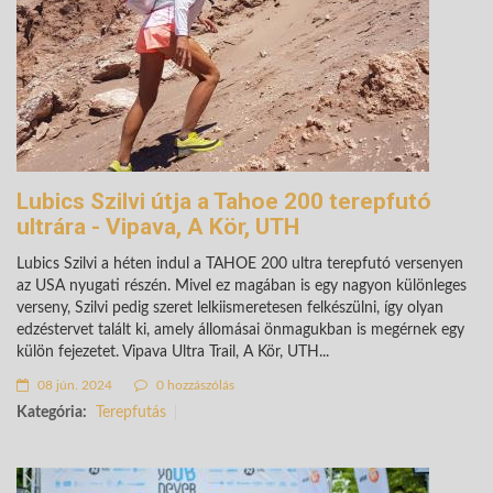
Lubics Szilvi útja a Tahoe 200 terepfutó
ultrára - Vipava, A Kör, UTH
Lubics Szilvi a héten indul a TAHOE 200 ultra terepfutó versenyen
az USA nyugati részén. Mivel ez magában is egy nagyon különleges
verseny, Szilvi pedig szeret lelkiismeretesen felkészülni, így olyan
edzéstervet talált ki, amely állomásai önmagukban is megérnek egy
külön fejezetet. Vipava Ultra Trail, A Kör, UTH...
08 jún. 2024
0 hozzászólás
Kategória:
Terepfutás