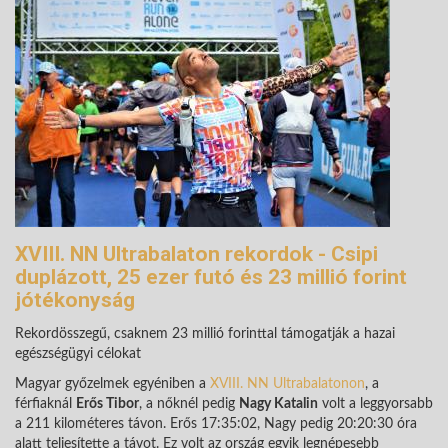
XVIII. NN Ultrabalaton rekordok - Csipi
duplázott, 25 ezer futó és 23 millió forint
jótékonyság
Rekordösszegű, csaknem 23 millió forinttal támogatják a hazai
egészségügyi célokat
Magyar győzelmek egyéniben a
XVIII. NN Ultrabalatonon
, a
férfiaknál
Erős Tibor
, a nőknél pedig
Nagy Katalin
volt a leggyorsabb
a 211 kilométeres távon. Erős 17:35:02, Nagy pedig 20:20:30 óra
alatt teljesítette a távot. Ez volt az ország egyik legnépesebb