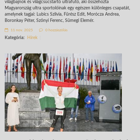
világbajnok és világcsúcstartó ultrafutó, aki összehozta
Magyarország ultra sportolóinak egy egészen különleges csapatát,
amelynek tagjai: Lubics Szilvia, Fűrész Edit, Morócza Andrea,
Boronkay Péter, Szőnyi Ferenc, Sümegi Elemér.
11 nov. 2025
0 hozzászólás
Kategória:
Hírek