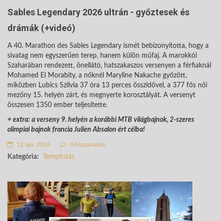
Sables Legendary 2026 ultrán - győztesek és
drámák (+videó)
A 40. Marathon des Sables Legendary ismét bebizonyította, hogy a
sivatag nem egyszerűen terep, hanem külön műfaj. A marokkói
Szaharában rendezett, önellátó, hatszakaszos versenyen a férfiaknál
Mohamed El Morabity, a nőknél Maryline Nakache győzött,
miközben Lubics Szilvia 37 óra 13 perces összidővel, a 377 fős női
mezőny 15. helyén zárt, és megnyerte korosztályát. A versenyt
összesen 1350 ember teljesítette.
+ extra: a verseny 9. helyén a korábbi MTB világbajnok, 2-szeres
olimpiai bajnok francia Julien Absalon ért célba!
12 ápr. 2026
0 hozzászólás
Kategória:
Terepfutás