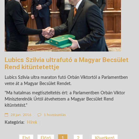
Lubics Szilvia ultrafutó a Magyar Becsület
Rend kitüntetettje
Lubics Szilvia ultra maraton futó Orbán Viktortól a Parlamentben
vette át a Magyar Becsület Rendet.
"Ma hatalmas megtiszteltetés ért: a Parlamentben Orbán Viktor
Miniszterelnök Úrtól átvehettem a Magyar Becsület Rend
kitüntetést."
28 jan. 2016
1 hozzászólás
Kategória:
Hírek
2
Következő
Első
Előző
1