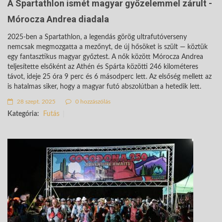
A Spartathlon ismét magyar győzelemmel zárult -
Mórocza Andrea diadala
2025-ben a Spartathlon, a legendás görög ultrafutóverseny
nemcsak megmozgatta a mezőnyt, de új hősöket is szült — köztük
egy fantasztikus magyar győztest. A nők között Mórocza Andrea
teljesítette elsőként az Athén és Spárta közötti 246 kilométeres
távot, ideje 25 óra 9 perc és 6 másodperc lett. Az elsőség mellett az
is hatalmas siker, hogy a magyar futó abszolútban a hetedik lett.
28 szept. 2025
0 hozzászólás
Kategória:
Futás