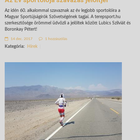
Az Év sportolója szavazás jelöltjei
Az idén 60. alkalommal szavaznak az év legjobb sportolóira a
Magyar Sportújságírók Szövetségének tagjai. A terepsport.hu
szerkesztősége örömmel üdvözli a jelöltek között Lubics Szilviát és
Boronkay Pétert!
14 dec. 2017
1 hozzászólás
Kategória:
Hírek