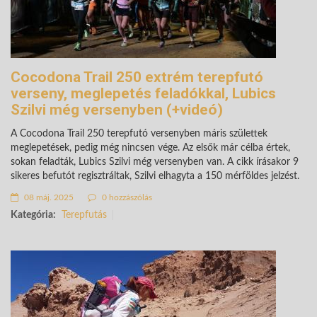
Cocodona Trail 250 extrém terepfutó
verseny, meglepetés feladókkal, Lubics
Szilvi még versenyben (+videó)
A Cocodona Trail 250 terepfutó versenyben máris születtek
meglepetések, pedig még nincsen vége. Az elsők már célba értek,
sokan feladták, Lubics Szilvi még versenyben van. A cikk írásakor 9
sikeres befutót regisztráltak, Szilvi elhagyta a 150 mérföldes jelzést.
08 máj. 2025
0 hozzászólás
Kategória:
Terepfutás