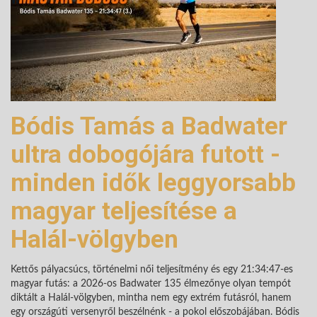
Bódis Tamás a Badwater
ultra dobogójára futott -
minden idők leggyorsabb
magyar teljesítése a
Halál-völgyben
Kettős pályacsúcs, történelmi női teljesítmény és egy 21:34:47-es
magyar futás: a 2026-os Badwater 135 élmezőnye olyan tempót
diktált a Halál-völgyben, mintha nem egy extrém futásról, hanem
egy országúti versenyről beszélnénk - a pokol előszobájában. Bódis