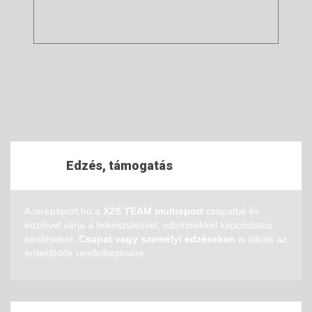
Edzés, támogatás
A terepsport.hu a
X2S TEAM multisport
csapattal és
edzőivel várja a felkészüléssel, edzéssekkel kapcsolatos
kérdéseket.
Csapat vagy személyi edzéseken
is állunk az
érdeklődök rendelkezésére.