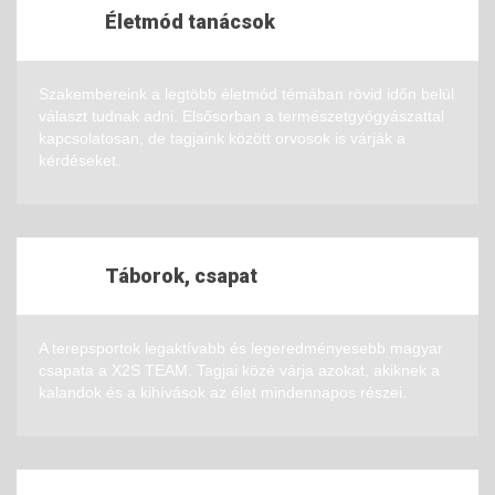
Életmód tanácsok
Szakembereink a legtöbb életmód témában rövid időn belül
választ tudnak adni. Elsősorban a természetgyógyászattal
kapcsolatosan, de tagjaink között orvosok is várják a
kérdéseket.
Táborok, csapat
A terepsportok legaktívabb és legeredményesebb magyar
csapata a X2S TEAM. Tagjai közé várja azokat, akiknek a
kalandok és a kihívások az élet mindennapos részei.