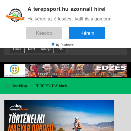
A terepsport.hu azonnali hírei
Bejelentkezés
.
Ha kéred az értesítést, kattints a gombra!
Késöbb
Kérem
by PushAlert
Edzes
Teszt
Interjú
ENG
Kezdőlap
TEREPFUTÁS hírek