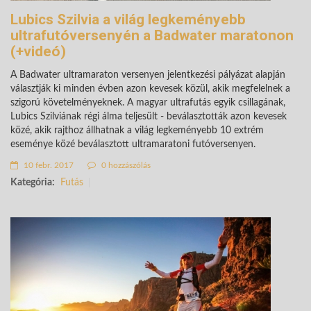
Lubics Szilvia a világ legkeményebb
ultrafutóversenyén a Badwater maratonon
(+videó)
A Badwater ultramaraton versenyen jelentkezési pályázat alapján
választják ki minden évben azon kevesek közül, akik megfelelnek a
szigorú követelményeknek. A magyar ultrafutás egyik csillagának,
Lubics Szilviának régi álma teljesült - beválasztották azon kevesek
közé, akik rajthoz állhatnak a világ legkeményebb 10 extrém
eseménye közé beválasztott ultramaratoni futóversenyen.
10 febr. 2017
0 hozzászólás
Kategória:
Futás