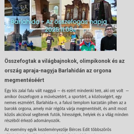
Összefogtak a világbajnokok, olimpikonok és az
ország apraja-nagyja Barlahidán az orgona
megmentéséért
Egy kis zalai falu vált naggyá — és ezért mindenki tett, aki ott volt —
amikor összefogott a művészetért, a sportért, a közösségért, egy
nemes eszméért. Barlahida-n, a falusi templom karzatán pihen az a
barokk orgona, amely már régóta várja megmentését, és amit most
közös akcióval segítenek futók, hírességek, helyiek és a világ minden
részéből érkező adományozók.
Az esemény egyik kezdeményezője Bérces Edit többszörös