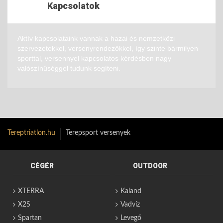
Kapcsolatok
Aktív kapcsolataink vannak a hazai és nemzetközi
szervezetekkel, versenyrendezőkkel, így szinte bármilyen
sporttal, versennyel kapcsolatos kérdésben nagy
valószínűséggel tudunk segíteni.
Tereptriatlon.hu
Terepsport versenyek
CÉGÉR
OUTDOOR
XTERRA
Kaland
X2S
Vadvíz
Spartan
Levegő