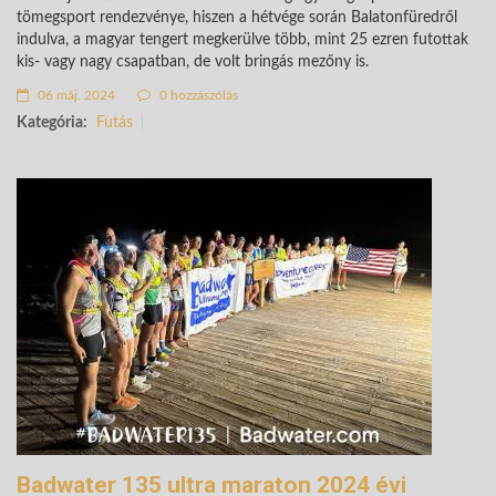
tömegsport rendezvénye, hiszen a hétvége során Balatonfüredről
indulva, a magyar tengert megkerülve több, mint 25 ezren futottak
kis- vagy nagy csapatban, de volt bringás mezőny is.
06 máj. 2024
0 hozzászólás
Kategória:
Futás
Badwater 135 ultra maraton 2024 évi