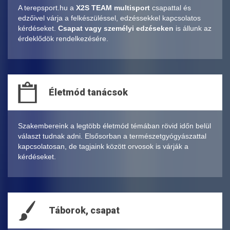
A terepsport.hu a
X2S TEAM multisport
csapattal és
edzőivel várja a felkészüléssel, edzéssekkel kapcsolatos
kérdéseket.
Csapat vagy személyi edzéseken
is állunk az
érdeklődök rendelkezésére.
Életmód tanácsok
Szakembereink a legtöbb életmód témában rövid időn belül
választ tudnak adni. Elsősorban a természetgyógyászattal
kapcsolatosan, de tagjaink között orvosok is várják a
kérdéseket.
Táborok, csapat