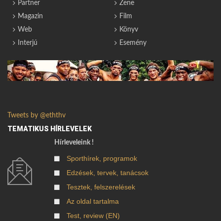
Partner
Zene
Magazin
Film
Web
Könyv
Interjú
Esemény
Tweets by @eththv
TEMATIKUS HÍRLEVELEK
Hírleveleink !
Sporthírek, programok
Edzések, tervek, tanácsok
Tesztek, felszerelések
Az oldal tartalma
Test, review (EN)