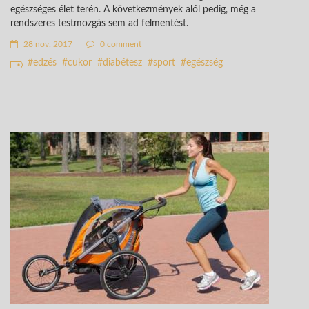
egészséges élet terén. A következmények alól pedig, még a
rendszeres testmozgás sem ad felmentést.
28 nov. 2017
0 comment
edzés
cukor
diabétesz
sport
egészség