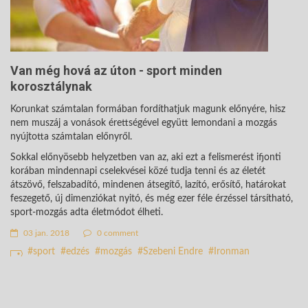
Van még hová az úton - sport minden
korosztálynak
Korunkat számtalan formában fordíthatjuk magunk előnyére, hisz
nem muszáj a vonások érettségével együtt lemondani a mozgás
nyújtotta számtalan előnyről.
Sokkal előnyösebb helyzetben van az, aki ezt a felismerést ifjonti
korában mindennapi cselekvései közé tudja tenni és az életét
átszövő, felszabadító, mindenen átsegítő, lazító, erősítő, határokat
feszegető, új dimenziókat nyitó, és még ezer féle érzéssel társítható,
sport-mozgás adta életmódot élheti.
03 jan. 2018
0 comment
sport
edzés
mozgás
Szebeni Endre
Ironman