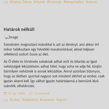
Száraz Dénes
Hurok
Ironman
tereptriatlon
xterra
Határok nélkül!
Szeretném megosztani másokkal is azt az élményt, ami akkor ért
mikor találkoztam egy felvidéki maratonistával, akivel teljesen
véletlenül sodort össze az élet.
Az Ő élete és története sokaknak adhat erőt és kitartás az igazi
nehézségek leküzdésére, adhat hitet, hogy soha ne adja fel, tűnjön
bármilyen nehéznek is annak leküzdése. Annyi azonban bizonyos,
hogy az életben sporttal nagyon sok mindent elérhet az ember, csak
igazán akarni kell. Így válhat igazán határtalanná a bennünk lévő
szándék, elhatározás.
07 ápr. 2008
0 comment
cukor
diabétesz
maraton
sport