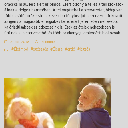
órácska miatt lesz alélt és ólmos. Ezért bizony a tél és a téli szokások
állnak a dolgok hátterében. A tél megterheli a szervezetet, hideg van,
több a sötét órák száma, kevesebb fényhez jut a szervezet, fokozott
az igény a magasabb energiabevitelre, ezért jellemzően nehezebb,
kalóriadúsabbak az étkezéseink is. Ezek az ételek nehezebben is
ürülnek ki a szervezetből és több salakanyag lerakodást is okoznak.
05 ápr. 2018
0 comment
Életmód
egészség
Életfa
erdő
légzés