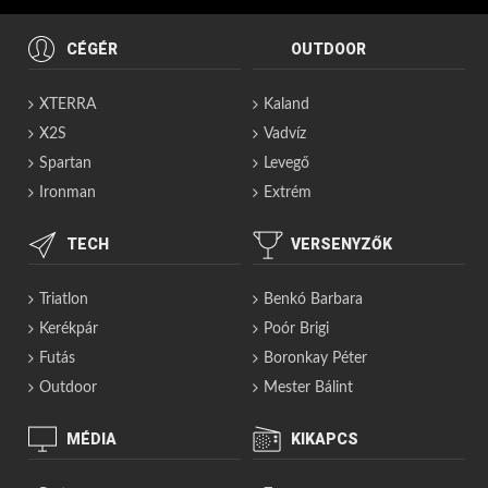
CÉGÉR
OUTDOOR
XTERRA
Kaland
X2S
Vadvíz
Spartan
Levegő
Ironman
Extrém
TECH
VERSENYZŐK
Triatlon
Benkó Barbara
Kerékpár
Poór Brigi
Futás
Boronkay Péter
Outdoor
Mester Bálint
MÉDIA
KIKAPCS