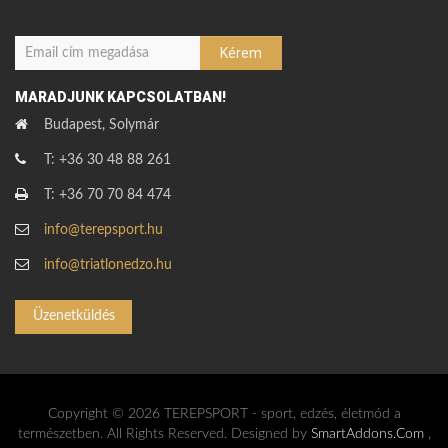
MARADJUNK KAPCSOLATBAN!
Budapest, Solymár
T: +36 30 48 88 261
T: +36 70 70 84 474
info@terepsport.hu
info@triatlonedzo.hu
Üzenetküldés
Copyright © 2026 TEREPSPORT - sport, edzés, életmód a
természetben. All Rights Reserved. Designed by
SmartAddons.Com
,