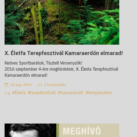
X. Életfa Terepfesztivál Kamaraerdőn elmarad!
Kedves Sportbarátok, Tisztelt Versenyzők!
2016 szeptember 4-ére meghirdetett, X. Életfa Terepfesztivál
Kamaraerdőn elmarad!
30 aug. 2016
2 hozzászólás
Életfa
terepfesztivál
Kamaraerdő
terepduatlon