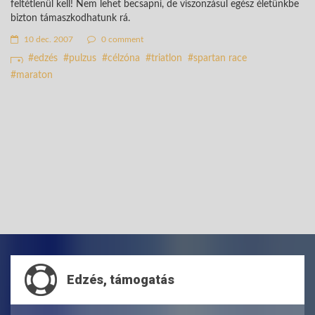
feltétlenül kell! Nem lehet becsapni, de viszonzásul egész életünkbe
bizton támaszkodhatunk rá.
10 dec. 2007
0 comment
edzés
pulzus
célzóna
triatlon
spartan race
maraton
Edzés, támogatás