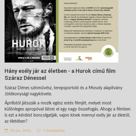
Hány esély jár az életben - a Hurok című film
Száraz Dénessel
Száraz Dénes színművész, terepsportoló és a Mosoly alapítvány
Jótékonysági nagykövete.
Áprilistól játsszák a mozik egész estés filmjét, melyet most
különleges apropóval látott el egy nagy összefogás. Ahogy a filmben
is ezt a kérdést boncolgatják, vajon kinek mennyi esély jár az élettől,
az életében?
09 jún. 2016
1 hozzászólás