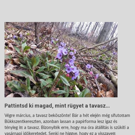
Pattintsd ki magad, mint rügyet a tavasz…
Végre március, a tavasz beköszönte! Bár a hét elején még sífutottam
Bükkszentkereszten, azonban lassan a papírforma lesz igaz és
tényleg itt a tavasz. Bizonyíték erre, hogy ma óra átállítás is szűkíti a
vasárnapi időkeretedet. Senki ne higgye, hogy ez a visszavett