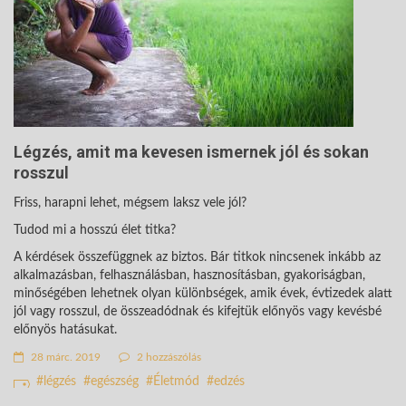
Légzés, amit ma kevesen ismernek jól és sokan
rosszul
Friss, harapni lehet, mégsem laksz vele jól?
Tudod mi a hosszú élet titka?
A kérdések összefüggnek az biztos. Bár titkok nincsenek inkább az
alkalmazásban, felhasználásban, hasznosításban, gyakoriságban,
minőségében lehetnek olyan különbségek, amik évek, évtizedek alatt
jól vagy rosszul, de összeadódnak és kifejtük előnyös vagy kevésbé
előnyös hatásukat.
28 márc. 2019
2 hozzászólás
légzés
egészség
Életmód
edzés