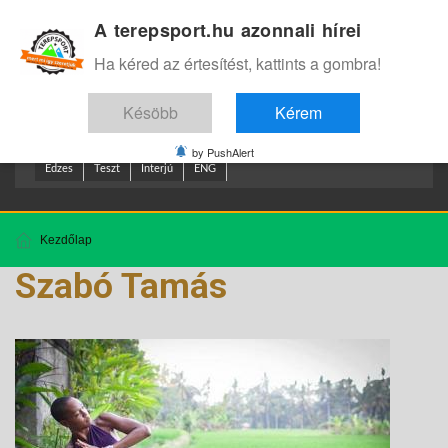
A terepsport.hu azonnali hírei
Bejelentkezés
.
Ha kéred az értesítést, kattints a gombra!
Késöbb
Kérem
by PushAlert
Edzes
Teszt
Interjú
ENG
Kezdőlap
Szabó Tamás