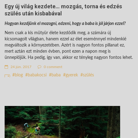
Egy új világ kezdete… mozgás, torna és edzés
szülés után kisbabával
Hogyan kezdjünk el mozogni, edzeni, hogy a baba is jól járjon ezzel?
Nem csak a kis mütyür élete kezdődik meg, a számára új
kicsomagolt világban, hanem ezzel az élet eseménnyel mindenkié
megváltozik a környezetében. Azért is nagyon fontos pillanat ez,
mert aztán ezt minden évben, pont ezen a napon meg is
ünneplőjük. Ha pedig, így van, akkor ez tényleg nagyon fontos lehet.
24 jún. 2017
0 comment
blog
babakocsi
baba
gyerek
szülés