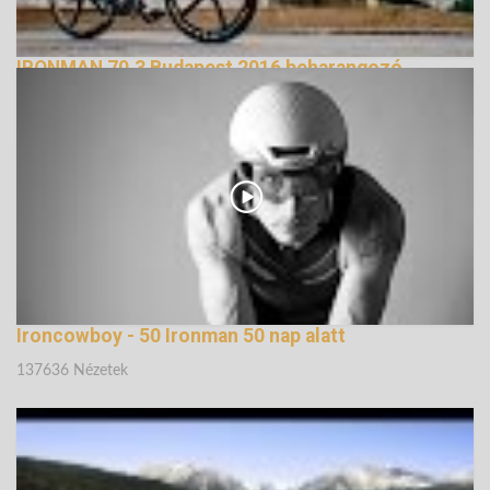
IRONMAN 70.3 Budapest 2016 beharangozó
138804 Nézetek
Ironcowboy - 50 Ironman 50 nap alatt
137636 Nézetek