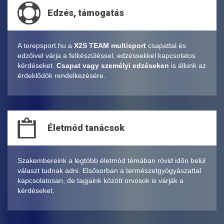
Edzés, támogatás
A terepsport.hu a
X2S TEAM multisport
csapattal és
edzőivel várja a felkészüléssel, edzéssekkel kapcsolatos
kérdéseket.
Csapat vagy személyi edzéseken
is állunk az
érdeklődök rendelkezésére.
Életmód tanácsok
Szakembereink a legtöbb életmód témában rövid időn belül
választ tudnak adni. Elsősorban a természetgyógyászattal
kapcsolatosan, de tagjaink között orvosok is várják a
kérdéseket.