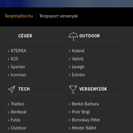
Tereptriatlon.hu
Terepsport versenyek
CÉGÉR
OUTDOOR
XTERRA
Kaland
X2S
Vadvíz
Spartan
Levegő
Ironman
Extrém
TECH
VERSENYZŐK
Triatlon
Benkó Barbara
Kerékpár
Poór Brigi
Futás
Boronkay Péter
Outdoor
Mester Bálint