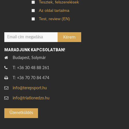
Tesztek, felszerelések
Az oldal tartalma
Test, review (EN)
MARADJUNK KAPCSOLATBAN!
Budapest, Solymár
T: +36 30 48 88 261
T: +36 70 70 84 474
info@terepsport.hu
info@triatlonedzo.hu
Üzenetküldés