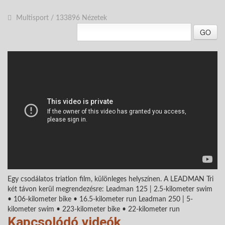
Multisport
/
133896 Nézetek
GO
Egy csodálatos triatlon film, különleges helyszínen. A LEADMAN Tri
két távon kerül megrendezésre: Leadman 125 | 2.5-kilometer swim
• 106-kilometer bike • 16.5-kilometer run Leadman 250 | 5-
kilometer swim • 223-kilometer bike • 22-kilometer run
Kapcsolódó videók