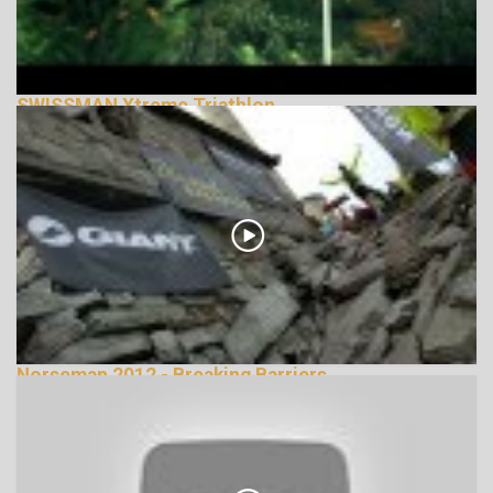
SWISSMAN Xtreme Triathlon
135171 Nézetek
Norseman 2012 - Breaking Barriers
239115 Nézetek