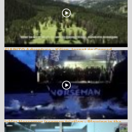
SUUNTO Adventure - Kilian Jornet és Conrad
Stolz
153196 Nézetek
Isklar Norseman Ironman triatlon - Blowing in the
Wind