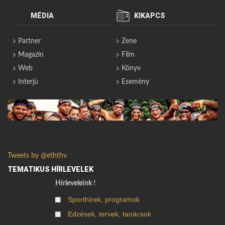
MÉDIA
KIKAPCS
Partner
Zene
Magazin
Film
Web
Könyv
Interjú
Esemény
Tweets by @eththv
TEMATIKUS HÍRLEVELEK
Hírleveleink !
Sporthírek, programok
Edzések, tervek, tanácsok