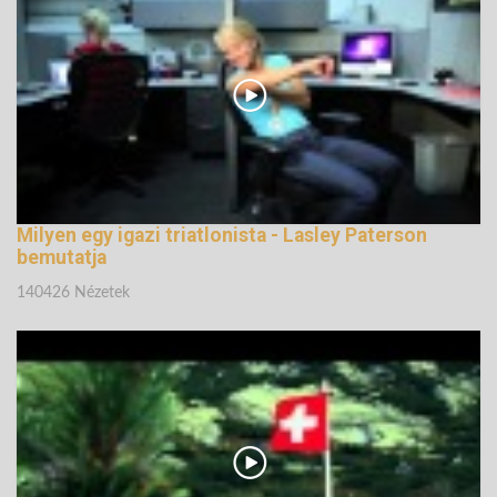
147320 Nézetek
Milyen egy igazi triatlonista - Lasley Paterson
bemutatja
140426 Nézetek