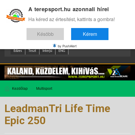
A terepsport.hu azonnali hírei
Bejelentkezés
.
Ha kéred az értesítést, kattints a gombra!
Késöbb
Kérem
by PushAlert
Edzes
Teszt
Interjú
ENG
Kezdőlap
Multisport
LeadmanTri Life Time
Epic 250