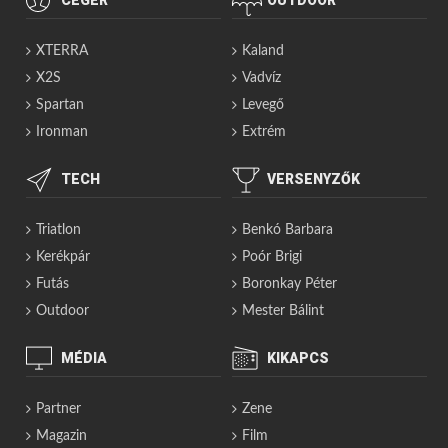
XTERRA
Kaland
X2S
Vadvíz
Spartan
Levegő
Ironman
Extrém
TECH
VERSENYZŐK
Triatlon
Benkó Barbara
Kerékpár
Poór Brigi
Futás
Boronkay Péter
Outdoor
Mester Bálint
MÉDIA
KIKAPCS
Partner
Zene
Magazin
Film