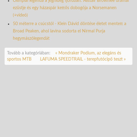
Olimpiai legenda a jéghideg fjordban: Alistair Brownlee drámai
ezüstje és egy házaspár kettős dobogója a Norsemanen
(+videó)
50 méterre a csúcstól - Klein Dávid döntése életet mentett a
Broad Peaken, ahol lavina sodorta el Nirmal Purja
hegymászólegendát
Tovább a kategóriában:
« Mondraker Podium, az elegáns és
sportos MTB
LAFUMA SPEEDTRAIL - terepfutócipő teszt »