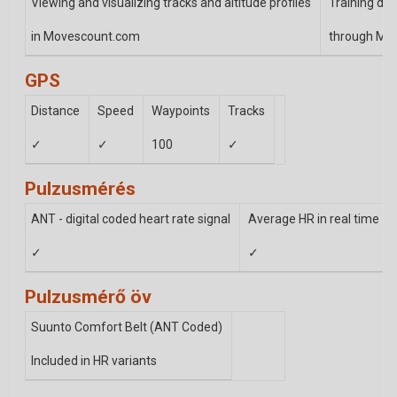
Viewing and visualizing tracks and altitude profiles
Training dat
in Movescount.com
through Mov
GPS
Distance
Speed
Waypoints
Tracks
✓
✓
100
✓
Pulzusmérés
ANT - digital coded heart rate signal
Average HR in real time
✓
✓
Pulzusmérő öv
Suunto Comfort Belt (ANT Coded)
Included in HR variants