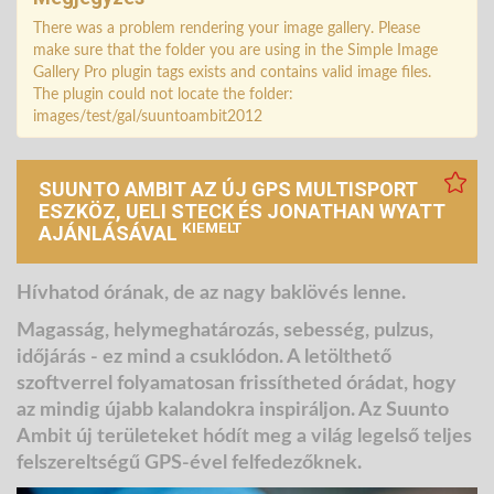
There was a problem rendering your image gallery. Please
make sure that the folder you are using in the Simple Image
Gallery Pro plugin tags exists and contains valid image files.
The plugin could not locate the folder:
images/test/gal/suuntoambit2012
SUUNTO AMBIT AZ ÚJ GPS MULTISPORT
ESZKÖZ, UELI STECK ÉS JONATHAN WYATT
KIEMELT
AJÁNLÁSÁVAL
Hívhatod órának, de az nagy baklövés lenne.
Magasság, helymeghatározás, sebesség, pulzus,
időjárás - ez mind a csuklódon.
A letölthető
szoftverrel folyamatosan frissítheted órádat, hogy
az mindig újabb kalandokra inspiráljon. Az Suunto
Ambit új területeket hódít meg a világ legelső teljes
felszereltségű GPS-ével felfedezőknek.