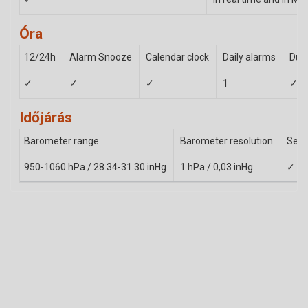
Óra
12/24h
Alarm Snooze
Calendar clock
Daily alarms
Dual
✓
✓
✓
1
✓
Időjárás
Barometer range
Barometer resolution
Sea 
950-1060 hPa / 28.34-31.30 inHg
1 hPa / 0,03 inHg
✓