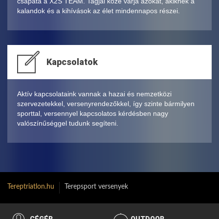
csapata a X2S TEAM. Tagjai közé várja azokat, akiknek a
kalandok és a kihívások az élet mindennapos részei.
Kapcsolatok
Aktív kapcsolataink vannak a hazai és nemzetközi
szervezetekkel, versenyrendezőkkel, így szinte bármilyen
sporttal, versennyel kapcsolatos kérdésben nagy
valószínűséggel tudunk segíteni.
Tereptriatlon.hu
Terepsport versenyek
CÉGÉR
OUTDOOR