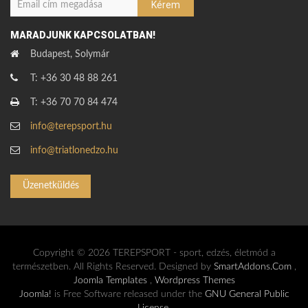
MARADJUNK KAPCSOLATBAN!
Budapest, Solymár
T: +36 30 48 88 261
T: +36 70 70 84 474
info@terepsport.hu
info@triatlonedzo.hu
Üzenetküldés
Copyright © 2026 TEREPSPORT - sport, edzés, életmód a
természetben. All Rights Reserved. Designed by
SmartAddons.Com
,
Joomla Templates
,
Wordpress Themes
Joomla!
is Free Software released under the
GNU General Public