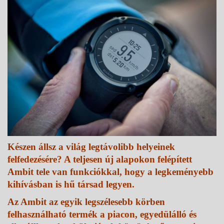
Készen állsz a világ legtávolibb helyeinek
felfedezésére? A teljesen új alapokon felépített
Ambit tele van funkciókkal, hogy a legkeményebb
kihívásban is hű társad legyen.
Az Ambit az egyik legszélesebb körben
felhasználható termék a piacon, egyedülálló és