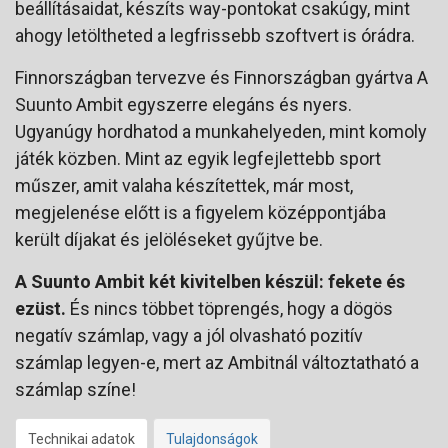
beállításaidat, készíts way-pontokat csakúgy, mint
ahogy letöltheted a legfrissebb szoftvert is órádra.
Finnországban tervezve és Finnországban gyártva A
Suunto Ambit egyszerre elegáns és nyers.
Ugyanúgy hordhatod a munkahelyeden, mint komoly
játék közben. Mint az egyik legfejlettebb sport
műszer, amit valaha készítettek, már most,
megjelenése előtt is a figyelem középpontjába
került díjakat és jelöléseket gyűjtve be.
A Suunto Ambit két kivitelben készül: fekete és
ezüst.
És nincs többet töprengés, hogy a dögös
negatív számlap, vagy a jól olvasható pozitív
számlap legyen-e, mert az Ambitnál változtatható a
számlap színe!
Technikai adatok
Tulajdonságok