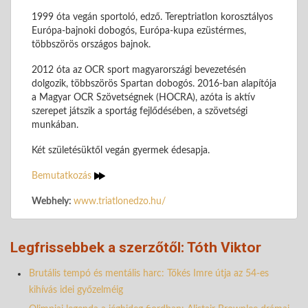
1999 óta vegán sportoló, edző. Tereptriatlon korosztályos
Európa-bajnoki dobogós, Európa-kupa ezüstérmes,
többszörös országos bajnok.
2012 óta az OCR sport magyarországi bevezetésén
dolgozik, többszörös Spartan dobogós. 2016-ban alapítója
a Magyar OCR Szövetségnek (HOCRA), azóta is aktív
szerepet játszik a sportág fejlődésében, a szövetségi
munkában.
Két születésüktől vegán gyermek édesapja.
Bemutatkozás
Webhely:
www.triatlonedzo.hu/
Legfrissebbek a szerzőtől: Tóth Viktor
Brutális tempó és mentális harc: Tőkés Imre útja az 54-es
kihívás idei győzelméig