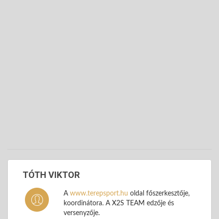
TÓTH VIKTOR
A
www.terepsport.hu
oldal főszerkesztője,
koordinátora. A X2S TEAM edzője és
versenyzője.