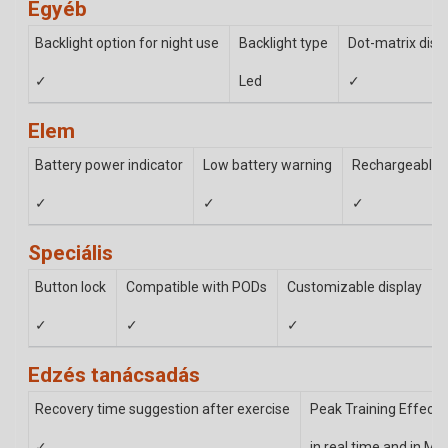
Egyéb
Backlight option for night use
Backlight type
Dot-matrix disp
✓
Led
✓
Elem
Battery power indicator
Low battery warning
Rechargeable b
✓
✓
✓
Speciális
Button lock
Compatible with PODs
Customizable display
✓
✓
✓
Edzés tanácsadás
Recovery time suggestion after exercise
Peak Training Effect
✓
in real time and in M