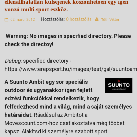
ellenállhatatlan külsejének köszönhetően egy igen
vonzó multi-sport eszköz.
02 márc. 2012
Hozzászólás:
0 hozzászólás
Tóth Viktor
Warning: No images in specified directory. Please
check the directoy!
Debug:
specified directory -
https://www.terepsport.hu/images/test/gal/suuntoa
A Suunto Ambit egy sor speciális
outdoor és ugyanakkor igen fejlett
edzési funkciókkal rendelkezik, hogy
felfedezhesd mind a világ, mind a saját személyes
határaidat.
Ráadásul az Ambitot a
Movescount.com-hoz csatlakoztatva még többet
kapsz. Alakítsd ki személyre szabott sport