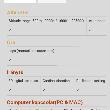
Altimeter
Altitude range -500m - 9000m/-1600ft - 29500ft
Automatic Alt
✓
✓
Óra
Laps (manual and automatic)
✓
Iránytű
3D digital compass
Cardinal directions
Declination setting
✓
✓
✓
Computer kapcsolat(PC & MAC)