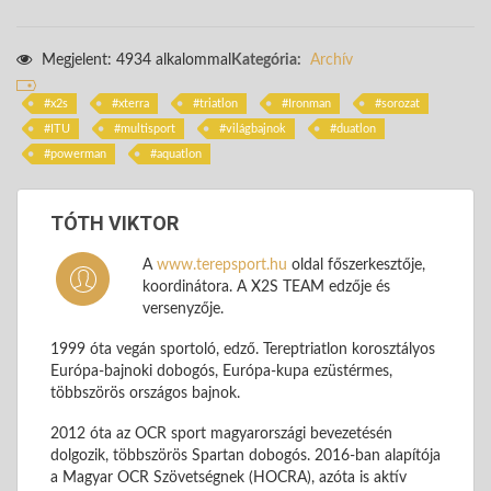
Megjelent: 4934 alkalommal
Kategória:
Archív
x2s
xterra
triatlon
Ironman
sorozat
ITU
multisport
világbajnok
duatlon
powerman
aquatlon
TÓTH VIKTOR
A
www.terepsport.hu
oldal főszerkesztője,
koordinátora. A X2S TEAM edzője és
versenyzője.
1999 óta vegán sportoló, edző. Tereptriatlon korosztályos
Európa-bajnoki dobogós, Európa-kupa ezüstérmes,
többszörös országos bajnok.
2012 óta az OCR sport magyarországi bevezetésén
dolgozik, többszörös Spartan dobogós. 2016-ban alapítója
a Magyar OCR Szövetségnek (HOCRA), azóta is aktív