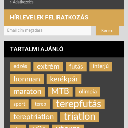
Adatkezelés
HÍRLEVELEK FELIRATKOZÁS
TARTALMI AJÁNLÓ
extrém
futás
edzés
interjú
Ironman
kerékpár
MTB
maraton
olimpia
terepfutás
sport
terep
triatlon
tereptriatlon