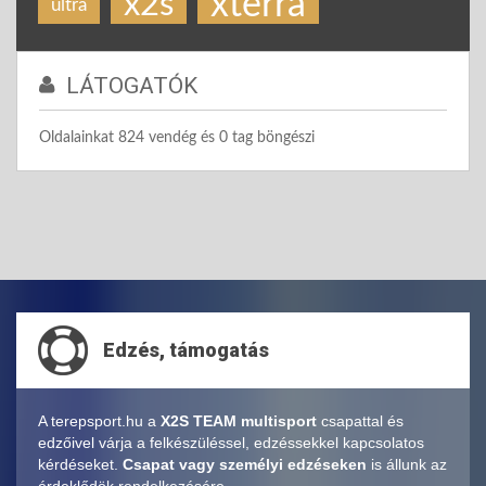
xterra
x2s
ultra
LÁTOGATÓK
Oldalainkat 824 vendég és 0 tag böngészi
Edzés, támogatás
A terepsport.hu a
X2S TEAM multisport
csapattal és
edzőivel várja a felkészüléssel, edzéssekkel kapcsolatos
kérdéseket.
Csapat vagy személyi edzéseken
is állunk az