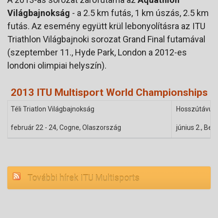
Világbajnokság
- a 2.5 km futás, 1 km úszás, 2.5 km
futás. Az esemény együtt krül lebonyolításra az ITU
Triathlon Világbajnoki sorozat Grand Final futamával
(szeptember 11., Hyde Park, London a 2012-es
londoni olimpiai helyszín).
2013 ITU Multisport World Championships
Téli Triatlon Világbajnokság
Hosszútávú T
február 22 - 24, Cogne, Olaszország
június 2., Bel
További hírek ITU Multisports