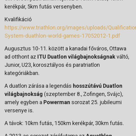
kerékpár, 5km futás versenyben.
Kvalifikáció
https://www.triathlon.org/images/uploads/Qualificatio
System-duathlon-world-games-17052012-1.pdf
Augusztus 10-11. között a kanadai főváros, Ottawa
ad otthont az
ITU Duatlon világbajnokságnak
váltó,
Junior, U23, korosztályos és paratriatlon
kategóriákban.
A duatlon zárása a legendás
hosszútávú Duatlon
világbajnokság
(szeptember 8., Zofingen, Svájc),
amely egyben a
Powerman
sorozat 25. jubileumi
versenye is.
A távok: 10km futás, 150km kerékpár, 30km futás.
A 2013-as sorozat zárófutama az
Aquathlon