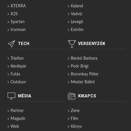
XTERRA
Kaland
X2S
Vadvíz
Spartan
Levegő
Ironman
Extrém
TECH
VERSENYZŐK
Triatlon
Benkó Barbara
Kerékpár
Poór Brigi
Futás
Boronkay Péter
Outdoor
Mester Bálint
MÉDIA
KIKAPCS
Partner
Zene
Magazin
Film
Web
Könyv