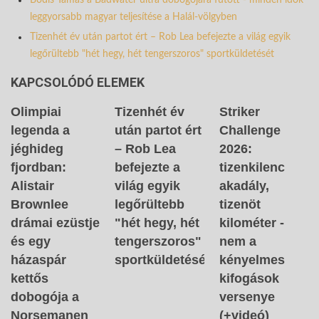
Bódis Tamás a Badwater ultra dobogójára futott - minden idők
leggyorsabb magyar teljesítése a Halál-völgyben
Tizenhét év után partot ért – Rob Lea befejezte a világ egyik
legőrültebb "hét hegy, hét tengerszoros" sportküldetését
KAPCSOLÓDÓ ELEMEK
Olimpiai
Tizenhét év
Striker
legenda a
után partot ért
Challenge
jéghideg
– Rob Lea
2026:
fjordban:
befejezte a
tizenkilenc
Alistair
világ egyik
akadály,
Brownlee
legőrültebb
tizenöt
drámai ezüstje
"hét hegy, hét
kilométer -
és egy
tengerszoros"
nem a
házaspár
sportküldetését
kényelmes
kettős
kifogások
dobogója a
versenye
Norsemanen
(+videó)