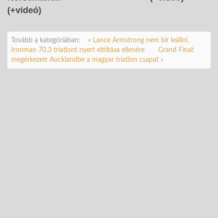
(+videó)
Tovább a kategóriában:
« Lance Armstrong nem bír leállni,
Ironman 70.3 triatlont nyert eltiltása ellenére
Grand Final:
megérkezett Aucklandbe a magyar triatlon csapat »