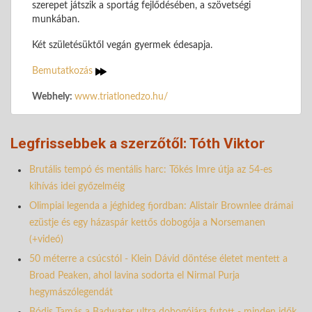
szerepet játszik a sportág fejlődésében, a szövetségi
munkában.
Két születésüktől vegán gyermek édesapja.
Bemutatkozás
Webhely:
www.triatlonedzo.hu/
Legfrissebbek a szerzőtől: Tóth Viktor
Brutális tempó és mentális harc: Tőkés Imre útja az 54-es
kihívás idei győzelméig
Olimpiai legenda a jéghideg fjordban: Alistair Brownlee drámai
ezüstje és egy házaspár kettős dobogója a Norsemanen
(+videó)
50 méterre a csúcstól - Klein Dávid döntése életet mentett a
Broad Peaken, ahol lavina sodorta el Nirmal Purja
hegymászólegendát