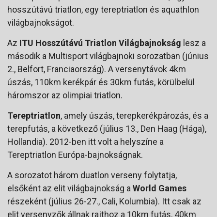
hosszútávú triatlon, egy tereptriatlon és aquathlon
világbajnokságot.
Az
ITU Hosszútávú Triatlon Világbajnokság
lesz a
második a Multisport világbajnoki sorozatban (június
2., Belfort, Franciaország).
A versenytávok 4km
úszás, 110km kerékpár és 30km futás, körülbelül
háromszor az olimpiai triatlon.
Tereptriatlon
, amely úszás, terepkerékpározás, és a
terepfutás, a következő (július 13., Den Haag (Hága),
Hollandia). 2012-ben itt
volt a helyszíne a
Tereptriatlon Európa-bajnokságnak.
A sorozatot három duatlon verseny folytatja,
elsőként az elit világbajnokság a
World Games
részeként (július 26-27., Cali, Kolumbia). Itt c
sak az
elit versenyzők állnak rajthoz a 10km futás, 40km