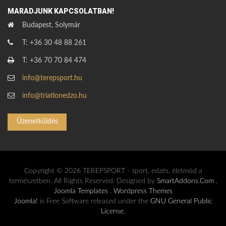
MARADJUNK KAPCSOLATBAN!
Budapest, Solymár
T: +36 30 48 88 261
T: +36 70 70 84 474
info@terepsport.hu
info@triatlonedzo.hu
Üzenetküldés
Copyright © 2026 TEREPSPORT - sport, edzés, életmód a
természetben. All Rights Reserved. Designed by
SmartAddons.Com
,
Joomla Templates
,
Wordpress Themes
Joomla!
is Free Software released under the
GNU General Public
License.