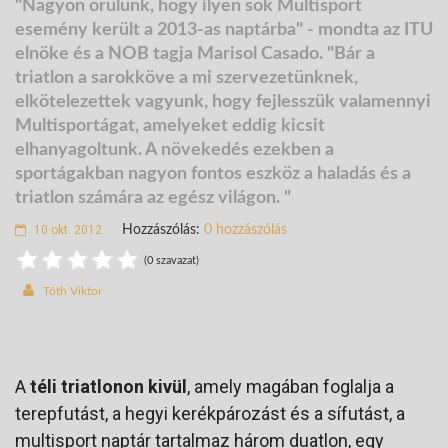
"Nagyon örülünk, hogy ilyen sok Multisport
esemény került a 2013-as naptárba" - mondta az ITU
elnöke és a NOB tagja Marisol Casado.
"Bár a
triatlon a sarokköve a mi szervezetünknek,
elkötelezettek vagyunk, hogy fejlesszük valamennyi
Multisportágat, amelyeket eddig kicsit
elhanyagoltunk.
A növekedés ezekben a
sportágakban nagyon fontos eszköz a haladás és a
triatlon számára az egész világon. "
10 okt. 2012
Hozzászólás:
0 hozzászólás
(0 szavazat)
Tóth Viktor
A
téli triatlonon kivül
, amely magában foglalja a
terepfutást, a hegyi kerékpározást és a sífutást, a
multisport naptár tartalmaz három duatlon, egy