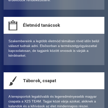
érdeklődök rendelkezésére.
Életmód tanácsok
Szakembereink a legtöbb életmód témában rövid időn belül
választ tudnak adni. Elsősorban a természetgyógyászattal
kapcsolatosan, de tagjaink között orvosok is várják a
kérdéseket.
Táborok, csapat
A terepsportok legaktívabb és legeredményesebb magyar
csapata a X2S TEAM. Tagjai közé várja azokat, akiknek a
kalandok és a kihívások az élet mindennapos részei.