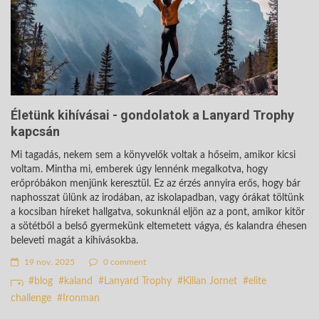
Életünk kihívásai - gondolatok a Lanyard Trophy
kapcsán
Mi tagadás, nekem sem a könyvelők voltak a hőseim, amikor kicsi
voltam. Mintha mi, emberek úgy lennénk megalkotva, hogy
erőpróbákon menjünk keresztül. Ez az érzés annyira erős, hogy bár
naphosszat ülünk az irodában, az iskolapadban, vagy órákat töltünk
a kocsiban híreket hallgatva, sokunknál eljön az a pont, amikor kitör
a sötétből a belső gyermekünk eltemetett vágya, és kalandra éhesen
beleveti magát a kihívásokba.
19 nov. 2025
0 comment
blog
kaland
Lanyard Trophy
Kilian Jornet
elite
challenge
Ironman