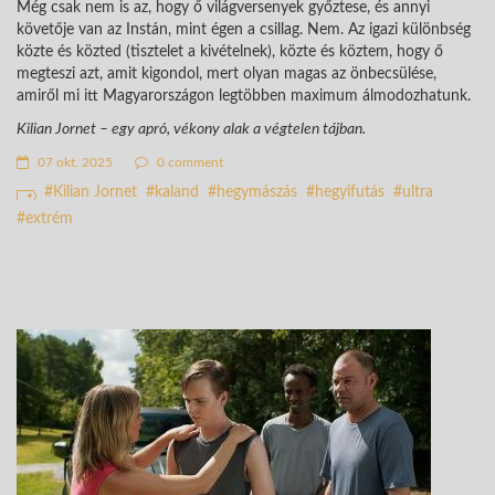
Még csak nem is az, hogy ő világversenyek győztese, és annyi
követője van az Instán, mint égen a csillag. Nem. Az igazi különbség
közte és közted (tisztelet a kivételnek), közte és köztem, hogy ő
megteszi azt, amit kigondol, mert olyan magas az önbecsülése,
amiről mi itt Magyarországon legtöbben maximum álmodozhatunk.
Kilian Jornet – egy apró, vékony alak a végtelen tájban.
07 okt. 2025
0 comment
Kilian Jornet
kaland
hegymászás
hegyifutás
ultra
extrém