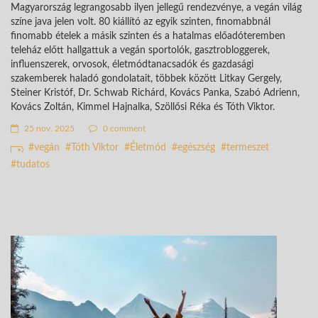
Magyarország legrangosabb ilyen jellegű rendezvénye, a vegán világ
színe java jelen volt. 80 kiállító az egyik szinten, finomabbnál
finomabb ételek a másik szinten és a hatalmas előadóteremben
teleház előtt hallgattuk a vegán sportolók, gasztrobloggerek,
influenszerek, orvosok, életmódtanacsadók és gazdasági
szakemberek haladó gondolatait, többek között Litkay Gergely,
Steiner Kristóf, Dr. Schwab Richárd, Kovács Panka, Szabó Adrienn,
Kovács Zoltán, Kimmel Hajnalka, Szöllősi Réka és Tóth Viktor.
25 nov. 2025
0 comment
vegán
Tóth Viktor
Életmód
egészség
termeszet
tudatos