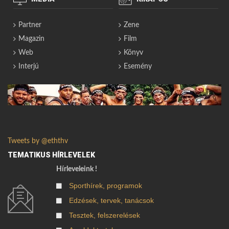
Partner
Zene
Magazin
Film
Web
Könyv
Interjú
Esemény
Tweets by @eththv
TEMATIKUS HÍRLEVELEK
Hírleveleink !
Sporthírek, programok
Edzések, tervek, tanácsok
Tesztek, felszerelések