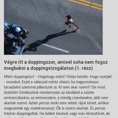
Végre itt a doppingszer, amivel soha nem fogsz
megbukni a doppingvizsgálaton (1. rész)
Miért doppingolsz? - Hogyhogy miért? Hülye kérdés: Hogy nyerjek!
- mondod. Ezzel a válasszal nehéz vitázni, ha hagyományos
társadalmi szemmel pillantunk rá. Ki nem akar nyerni? De most
őszintén! Emlékszünk mindannyian az iskolából a szürke
eminenciásokra, az eminensekre, a mindig csendesekre, akik nem
akartak nyerni. Aztán persze senki nem vetett rájuk követ, amikor
megnyertek egy matekversenyt. Ők is nyerni akartak. És persze
folyton doppingoltak. Ha kellett kávéval, vagy más ébresztővel, de