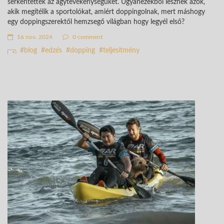
serkentették az agytevékenységüket. Ugyanezekből lesznek azok,
akik megítélik a sportolókat, amiért doppingolnak, mert máshogy
egy doppingszerektől hemzsegő világban hogy legyél első?
16 nov. 2024
0 comment
blog
edzés
dopping
teljesítmény