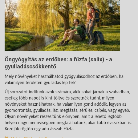
Öngyógyítás az erdőben: a fűzfa (salix) - a
gyulladáscsökkentő
Mely növényeket használhatod gyógyulásodhoz az erdőben, ha
valamilyen területen gyulladás lép fel?
Új sorozatot indítunk azok számára, akik sokat járnak a szabadban,
esetleg több napot is kint töltve és szeretnék tudni, milyen
növényeket használhatnak, ha valamilyen gond adódik, legyen az
gyomorrontás, gyulladás, láz, megfázás, sérülés, csípés, vagy egyéb.
Olyan növényeket részesítünk előnyben, amit a lehető legtöbb
helyen nagy mennyiségben megtalálhatunk, akár több évszakban is.
Kezdjük rögtön egy adu ásszal: Fűzfa