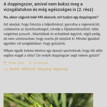
A doppingszer, amivel nem buksz meg a
vizsgálatokon és még egészséges is (2. rész)
Na, akkor vágjunk bele! Mit akarunk, mit tudjon egy doppingszer?
Azt akarjuk, hogy fokozza a teljesítményt, gyorsítsa a regenerációt,
csökkentse az izomfáradtságot, növelje a fájdalomküszöböt, több
oxigénhez jussunk , kitartóbbak és erősebbek legyünk, végül pedig,
de nem utolsósorban, hogy marha jól nézzünk ki. Mindez igazából
egyetlen cél szolgálatában: hogy győzzünk.
Milyen egyéb indoka lehetne egy épeszű sportolónak, hogy idő előtt
segítse magát a sírba? De melyik doppingszer segít nekem győzni?
19 ápr. 2025
0 comment
edzés
Életmód
dopping
egészség