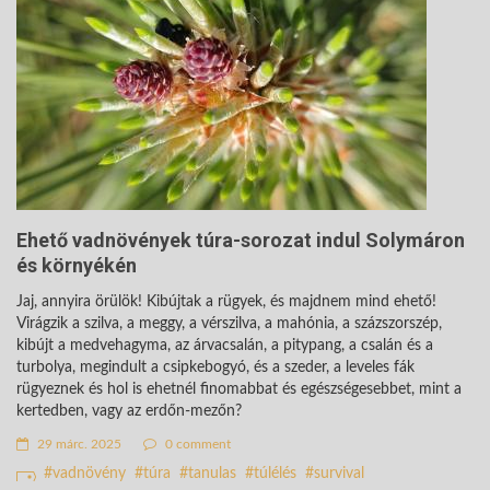
Ehető vadnövények túra-sorozat indul Solymáron
és környékén
Jaj, annyira örülök! Kibújtak a rügyek, és majdnem mind ehető!
Virágzik a szilva, a meggy, a vérszilva, a mahónia, a százszorszép,
kibújt a medvehagyma, az árvacsalán, a pitypang, a csalán és a
turbolya, megindult a csipkebogyó, és a szeder, a leveles fák
rügyeznek és hol is ehetnél finomabbat és egészségesebbet, mint a
kertedben, vagy az erdőn-mezőn?
29 márc. 2025
0 comment
vadnövény
túra
tanulas
túlélés
survival