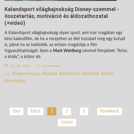
Kalandsport világbajnokság Disney-szemmel -
összetartás, motiváció és áldozathozatal
(+videó)
A Kalandsport világbajnokság olyan sport, ami már magában egy
kész kalandfilm, de ha a recepthez az élet hozzáad még egy kutyát
is, pláne ha az haldoklik, az erősen megdobja a film
fogyaszthatóságát. Ilyen a
Mark Wahlberg
nevével fémjelzett "Artúr,
a király", a kóbor eb.
11 okt. 2024
0 comment
kalandverseny
kaland
adventure
kitartás
edzés
motiváció
2
3
Következő
Első
Előző
1
Utolsó