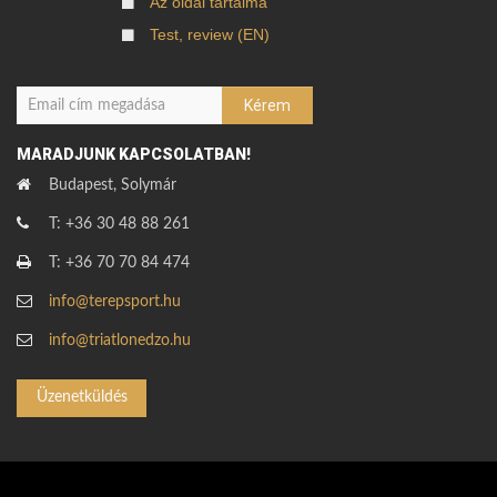
Az oldal tartalma
Test, review (EN)
MARADJUNK KAPCSOLATBAN!
Budapest, Solymár
T: +36 30 48 88 261
T: +36 70 70 84 474
info@terepsport.hu
info@triatlonedzo.hu
Üzenetküldés