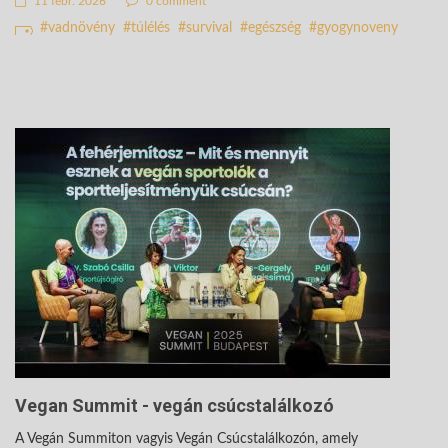
11 febr. 2026
0 comment
vadnövény
túlélés
survival
egészség
gyogynoveny
Vegan Summit - vegán csúcstalálkozó
A Vegán Summiton vagyis Vegán Csúcstalálkozón, amely