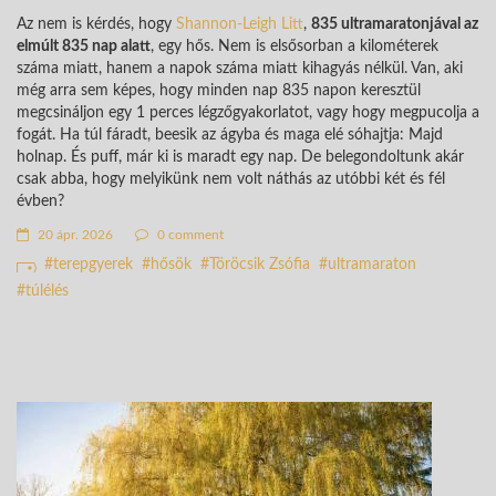
Az nem is kérdés, hogy
Shannon-Leigh Litt
,
835 ultramaratonjával az
elmúlt 835 nap alatt
, egy hős. Nem is elsősorban a kilométerek
száma miatt, hanem a napok száma miatt kihagyás nélkül. Van, aki
még arra sem képes, hogy minden nap 835 napon keresztül
megcsináljon egy 1 perces légzőgyakorlatot, vagy hogy megpucolja a
fogát. Ha túl fáradt, beesik az ágyba és maga elé sóhajtja: Majd
holnap. És puff, már ki is maradt egy nap. De belegondoltunk akár
csak abba, hogy melyikünk nem volt náthás az utóbbi két és fél
évben?
20 ápr. 2026
0 comment
terepgyerek
hősök
Töröcsik Zsófia
ultramaraton
túlélés