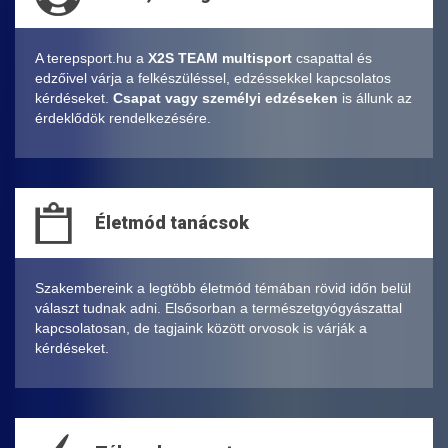
A terepsport.hu a
X2S TEAM multisport
csapattal és
edzőivel várja a felkészüléssel, edzéssekkel kapcsolatos
kérdéseket.
Csapat vagy személyi edzéseken
is állunk az
érdeklődök rendelkezésére.
Életmód tanácsok
Szakembereink a legtöbb életmód témában rövid időn belül
választ tudnak adni. Elsősorban a természetgyógyászattal
kapcsolatosan, de tagjaink között orvosok is várják a
kérdéseket.