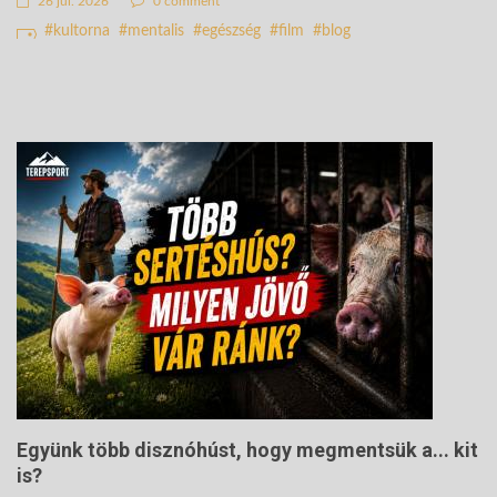
26 júl. 2026
0 comment
kultorna
mentalis
egészség
film
blog
Együnk több disznóhúst, hogy megmentsük a... kit
is?