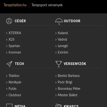
Tereptriatlon.hu
Terepsport versenyek
CÉGÉR
OUTDOOR
XTERRA
Kaland
X2S
Vadvíz
Spartan
Levegő
Ironman
Extrém
TECH
VERSENYZŐK
Triatlon
Benkó Barbara
Kerékpár
Poór Brigi
Futás
Boronkay Péter
Outdoor
Mester Bálint
MÉDIA
KIKAPCS