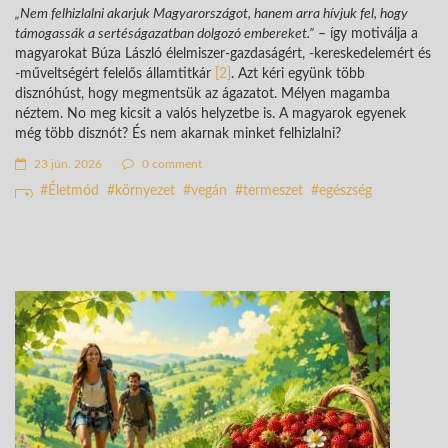
„Nem felhizlalni akarjuk Magyarországot, hanem arra hívjuk fel, hogy
támogassák a sertéságazatban dolgozó embereket.”
– így motiválja a
magyarokat Búza László élelmiszer-gazdaságért, -kereskedelemért és
-műveltségért felelős államtitkár
[2]
. Azt kéri együnk több
disznóhúst, hogy megmentsük az ágazatot. Mélyen magamba
néztem. No meg kicsit a valós helyzetbe is. A magyarok egyenek
még több disznót? És nem akarnak minket felhizlalni?
23 jún. 2026
0 comment
Életmód
környezet
vegán
termeszet
egészség