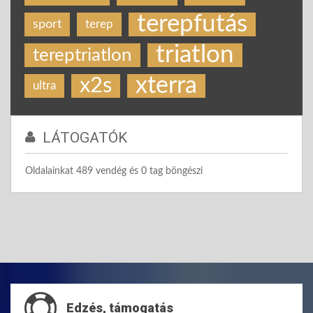
terepfutás
sport
terep
triatlon
tereptriatlon
xterra
x2s
ultra
LÁTOGATÓK
Oldalainkat 489 vendég és 0 tag böngészi
Edzés, támogatás