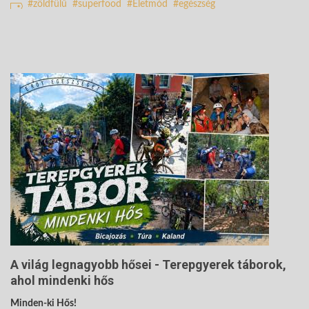
zöldfülű
superfood
Életmód
egészség
A világ legnagyobb hősei - Terepgyerek táborok,
ahol mindenki hős
Minden-ki Hős!