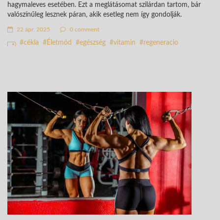
hagymaleves esetében. Ezt a meglátásomat szilárdan tartom, bár
valószínűleg lesznek páran, akik esetleg nem így gondolják.
22 ápr. 2025
0 comment
cékla
Életmód
egészség
vitamin
regeneracio