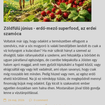
Zöldfülű június - erdő-mező superfood, az erdei
szamóca
Voltatok már úgy, hogy odakint a természetben elfogyott a
szendvics, már a sós mogyoró is valaki bendőjében landolt és csak a
víz kotyogott a kulacsban? Ha már szikrát hányt a szemed az
éhségtől, talán ráfanyalodtál a szederre, ami felszakítja a bőrödet és
ugyan páratlanul egészséges, de cserébe telepakolta a Jóisten egy
halom apró maggal, amit nem győzöl kipiszkálni a fogaid közül, vagy
elrágcsáltál egy vagy két vadalmát, ami olyan savanyú, hogy csak
még rosszabb lett minden. Pedig hiszed vagy nem, az egész erdő
ehető körülötted. Na jó ez némiképp túlzás, de meglepődnél mennyi
finomság bújuk meg odakint. Egy kicsit is szakavatott ember
egyetlen évszakban sem halna éhen. Mostanában jóval több gondja
lenne a vízutánpótlással.
26 máj. 2026
0 comment