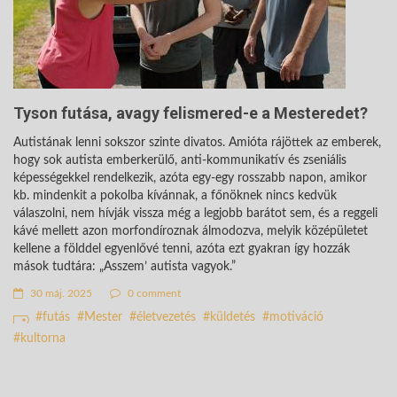
Tyson futása, avagy felismered-e a Mesteredet?
Autistának lenni sokszor szinte divatos. Amióta rájöttek az emberek,
hogy sok autista emberkerülő, anti-kommunikatív és zseniális
képességekkel rendelkezik, azóta egy-egy rosszabb napon, amikor
kb. mindenkit a pokolba kívánnak, a főnöknek nincs kedvük
válaszolni, nem hívják vissza még a legjobb barátot sem, és a reggeli
kávé mellett azon morfondíroznak álmodozva, melyik középületet
kellene a földdel egyenlővé tenni, azóta ezt gyakran így hozzák
mások tudtára: „Asszem’ autista vagyok.”
30 máj. 2025
0 comment
futás
Mester
életvezetés
küldetés
motiváció
kultorna