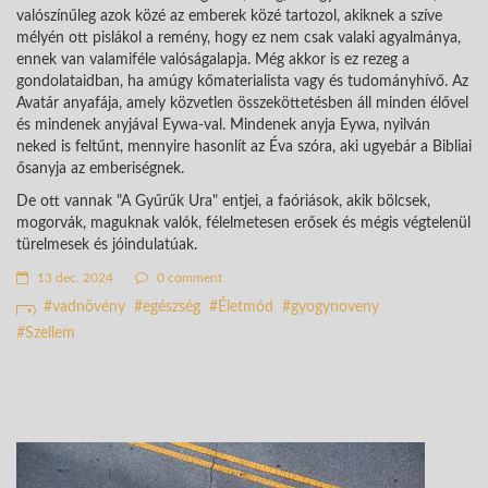
valószínűleg azok közé az emberek közé tartozol, akiknek a szíve
mélyén ott pislákol a remény, hogy ez nem csak valaki agyalmánya,
ennek van valamiféle valóságalapja. Még akkor is ez rezeg a
gondolataidban, ha amúgy kőmaterialista vagy és tudományhívő. Az
Avatár anyafája, amely közvetlen összeköttetésben áll minden élővel
és mindenek anyjával Eywa-val. Mindenek anyja Eywa, nyilván
neked is feltűnt, mennyire hasonlít az Éva szóra, aki ugyebár a Bibliai
ősanyja az emberiségnek.
De ott vannak "A Gyűrűk Ura" entjei, a faóriások, akik bölcsek,
mogorvák, maguknak valók, félelmetesen erősek és mégis végtelenül
türelmesek és jóindulatúak.
13 dec. 2024
0 comment
vadnövény
egészség
Életmód
gyogynoveny
Szellem