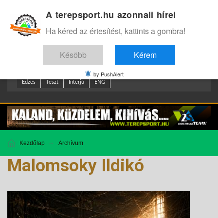
A terepsport.hu azonnali hírei
Bejelentkezés
.
Ha kéred az értesítést, kattints a gombra!
Késöbb
Kérem
by PushAlert
Edzes
Teszt
Interjú
ENG
Kezdőlap
Archívum
Malomsoky Ildikó