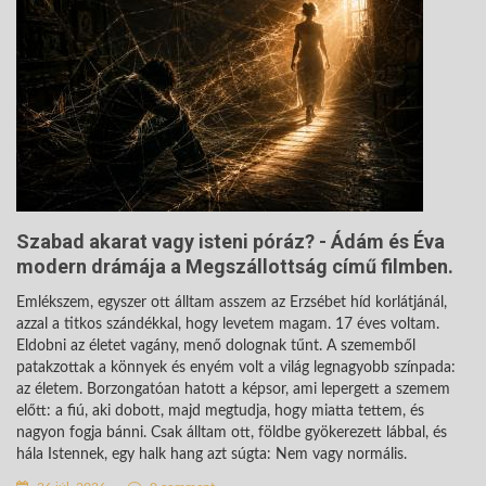
Szabad akarat vagy isteni póráz? - Ádám és Éva
modern drámája a Megszállottság című filmben.
Emlékszem, egyszer ott álltam asszem az Erzsébet híd korlátjánál,
azzal a titkos szándékkal, hogy levetem magam. 17 éves voltam.
Eldobni az életet vagány, menő dolognak tűnt. A szememből
patakzottak a könnyek és enyém volt a világ legnagyobb színpada:
az életem. Borzongatóan hatott a képsor, ami lepergett a szemem
előtt: a fiú, aki dobott, majd megtudja, hogy miatta tettem, és
nagyon fogja bánni. Csak álltam ott, földbe gyökerezett lábbal, és
hála Istennek, egy halk hang azt súgta: Nem vagy normális.