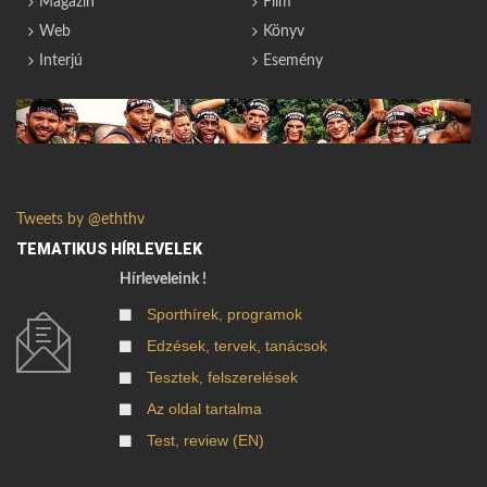
Magazin
Film
Web
Könyv
Interjú
Esemény
Tweets by @eththv
TEMATIKUS HÍRLEVELEK
Hírleveleink !
Sporthírek, programok
Edzések, tervek, tanácsok
Tesztek, felszerelések
Az oldal tartalma
Test, review (EN)