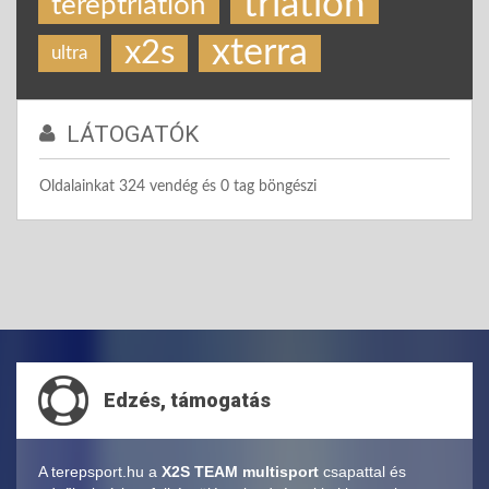
triatlon
tereptriatlon
xterra
x2s
ultra
LÁTOGATÓK
Oldalainkat 324 vendég és 0 tag böngészi
Edzés, támogatás
A terepsport.hu a
X2S TEAM multisport
csapattal és