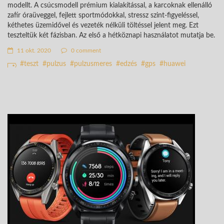
modellt.
A csúcsmodell prémium kialakítással, a karcoknak ellenálló
zafír óraüveggel, fejlett sportmódokkal, stressz szint-figyeléssel,
kéthetes üzemidővel és vezeték nélküli töltéssel
jelent meg. Ezt
teszteltük két fázisban. Az első a hétköznapi használatot mutatja be.
11 okt. 2020
0 comment
teszt
pulzus
pulzusmeres
edzés
gps
huawei