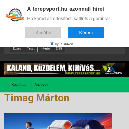
A terepsport.hu azonnali hírei
Bejelentkezés
.
Ha kéred az értesítést, kattints a gombra!
Késöbb
Kérem
by PushAlert
Edzes
Teszt
Interjú
ENG
Kezdőlap
Archívum
Timag Márton