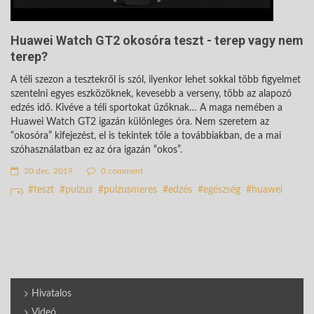
Huawei Watch GT2 okosóra teszt - terep vagy nem
terep?
A téli szezon a tesztekről is szól, ilyenkor lehet sokkal több figyelmet
szentelni egyes eszközöknek, kevesebb a verseny, több az alapozó
edzés idő. Kivéve a téli sportokat űzőknak… A maga nemében a
Huawei Watch GT2 igazán különleges óra. Nem szeretem az
“okosóra” kifejezést, el is tekintek tőle a továbbiakban, de a mai
szóhasználatban ez az óra igazán “okos”.
20 dec. 2019
0 comment
teszt
pulzus
pulzusmeres
edzés
egészség
huawei
Hivatalos
Videó