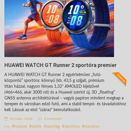
HUAWEI WATCH GT Runner 2 sportóra premier
A HUAWEI WATCH GT Runner 2 egyértelműen „futó-
központú” sportóra: könnyű (kb. 43,5 g szíjjal), prémium
titán házzal, nagyon fényes 1,32" AMOLED kijelzővel
(466×466, akár 3000 nit) és a Huawei szerint új, 3D „floating”
GNSS antenna architektúrával – vagyis papíron mindent megkap a
terepen és városban edző futó, ami a stabil tempó- és távadatokhoz
kell. Lássuk az első "száraz" bemutatkozást.
06 márc. 2026
0 comment
huawei
edzés
sportág
sportora
maraton