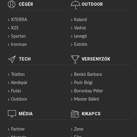
CÉGÉR
OUTDOOR
XTERRA
Kaland
X2S
Vadvíz
Spartan
Levegő
Ironman
Extrém
TECH
VERSENYZŐK
Triatlon
Benkó Barbara
Kerékpár
Poór Brigi
Futás
Boronkay Péter
Outdoor
Mester Bálint
MÉDIA
KIKAPCS
Partner
Zene