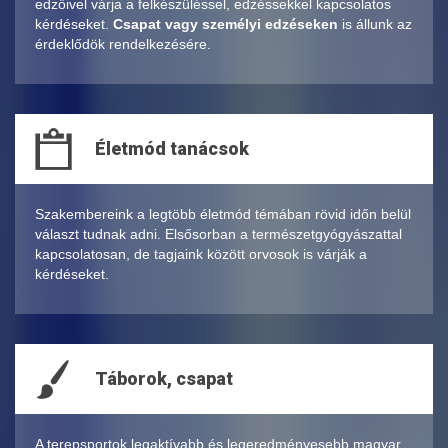
edzőivel várja a felkészüléssel, edzéssekkel kapcsolatos
kérdéseket.
Csapat vagy személyi edzéseken
is állunk az
érdeklődök rendelkezésére.
Életmód tanácsok
Szakembereink a legtöbb életmód témában rövid időn belül
választ tudnak adni. Elsősorban a természetgyógyászattal
kapcsolatosan, de tagjaink között orvosok is várják a
kérdéseket.
Táborok, csapat
A terepsportok legaktívabb és legeredményesebb magyar