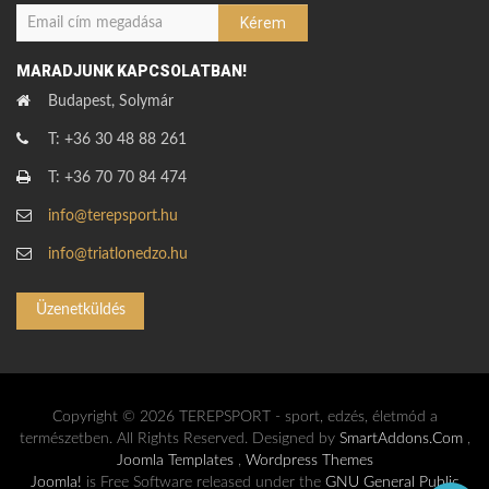
MARADJUNK KAPCSOLATBAN!
Budapest, Solymár
T: +36 30 48 88 261
T: +36 70 70 84 474
info@terepsport.hu
info@triatlonedzo.hu
Üzenetküldés
Copyright © 2026 TEREPSPORT - sport, edzés, életmód a
természetben. All Rights Reserved. Designed by
SmartAddons.Com
,
Joomla Templates
,
Wordpress Themes
Joomla!
is Free Software released under the
GNU General Public