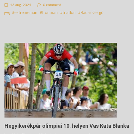
13 aug. 2024
0 comment
extrememan
Ironman
triatlon
Badar Gergő
Hegyikerékpár olimpiai 10. helyen Vas Kata Blanka