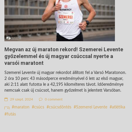
Megvan az új maraton rekord! Szemerei Levente
győzelemmel és új magyar csúccsal nyerte a
varsói maratont
Szemerei Levente új magyar rekordot állított fel a Varsó Maratonon.
2 óra 10 perc 43 másodperce eredményével ő lett az első magyar,
aki 2:11 alatt futotta le a 42,195 kilométeres távot. Időeredménye
nemcsak csak új csúcsot, hanem győzelmet is jelentett Varsóban.
29 szept. 2024
0 comment
maraton
csúcs
csúcsdöntés
Szemerei Levente
atlétika
futás