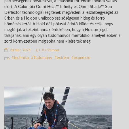
partnerségének bővítésével, a második történelmi holdra szállás
előtt. A Columbia Omni-Heat™ Infinity és Omni-Shade™ Sun
Deflector technológiái segítenek megvédeni a leszállóegységet az
űrben és a Holdon uralkodó szélsőségesen hideg és forró
hőmérséklettől. A Hold déli pólusát érintő küldetés célja, hogy
megfúrják a felszínt annak érdekében, hogy a Holdon jeget
találjanak, ami egy olyan tudományos mérföldkő, amelyet ebben a
zord környezetben még soha nem kíséreltek meg.
28 febr. 2025
0 comment
technika
Tudomány
extrém
expedíció