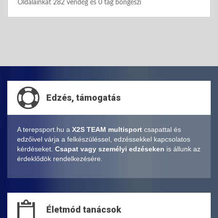
Oldalainkat 282 vendég és 0 tag böngészi
Edzés, támogatás
A terepsport.hu a
X2S TEAM multisport
csapattal és
edzőivel várja a felkészüléssel, edzéssekkel kapcsolatos
kérdéseket.
Csapat vagy személyi edzéseken
is állunk az
érdeklődök rendelkezésére.
Életmód tanácsok