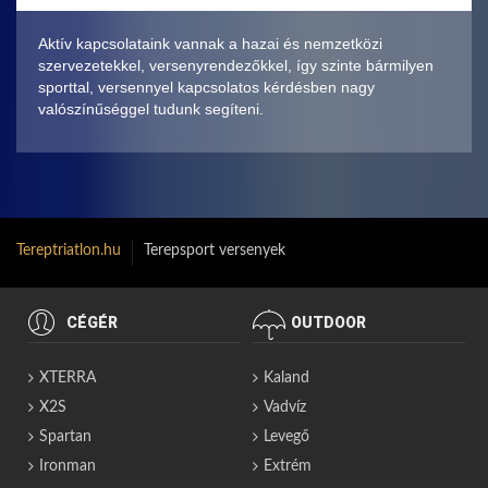
Aktív kapcsolataink vannak a hazai és nemzetközi
szervezetekkel, versenyrendezőkkel, így szinte bármilyen
sporttal, versennyel kapcsolatos kérdésben nagy
valószínűséggel tudunk segíteni.
Tereptriatlon.hu
Terepsport versenyek
CÉGÉR
OUTDOOR
XTERRA
Kaland
X2S
Vadvíz
Spartan
Levegő
Ironman
Extrém