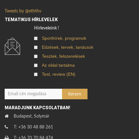
Tweets by @eththv
TEMATIKUS HÍRLEVELEK
Hírleveleink !
Sporthírek, programok
Edzések, tervek, tanácsok
Tesztek, felszerelések
Az oldal tartalma
Test, review (EN)
MARADJUNK KAPCSOLATBAN!
Budapest, Solymár
T: +36 30 48 88 261
T: +36 70 70 84 474