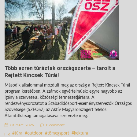
Több ezren túráztak országszerte – tarolt a
Rejtett Kincsek Túrái!
Második alkalommal mozdult meg az ország a Rejtett Kincsek Túrái
program keretében. A számok egyértelműek: egyre nagyobb az
igény a szervezett, közösségi természetjárásra. A
rendezvénysorozatot a Szabadidősport-eseményszervezők Országos
Szövetsége (SZEOSZ) az Aktív Magyarországért felelős
Államtitkárság támogatásával szervezte meg.
01 márc. 2026
0 comment
túra
outdoor
tömegsport
kektura