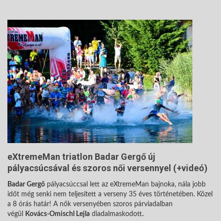
eXtremeMan triatlon Badar Gergő új
pályacsúcsával és szoros női versennyel (+videó)
Badar Gergő
pályacsúccsal lett az eXtremeMan bajnoka, nála jobb
időt még senki nem teljesített a verseny 35 éves történetében. Közel
a 8 órás határ! A nők versenyében szoros párviadalban
végül
Kovács-Omischl Lejla
diadalmaskodott
.