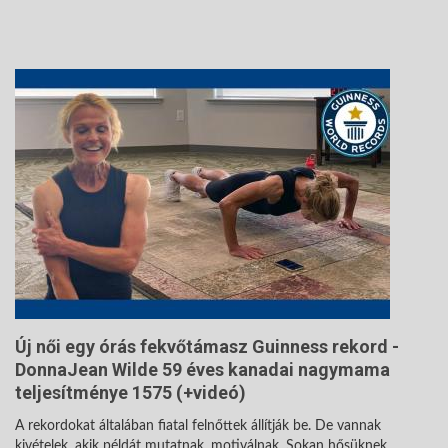
Új női egy órás fekvőtámasz Guinness rekord -
DonnaJean Wilde 59 éves kanadai nagymama
teljesítménye 1575 (+videó)
A rekordokat általában fiatal felnőttek állítják be. De vannak
kivételek, akik példát mutatnak, motiválnak. Sokan hősüknek