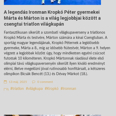
A legendás Ironman Kropkó Péter gyermekei
Márta és Márton is a világ legjobbjai között a
csengtui triatlon világkupán
Fantasztikusan sikerült a szombati világkupaverseny a triatlonos
Kropkó Márta és testvére, Márton számára a kínai Csengtuban. A
sportág magyar legendájának, Kropkó Péternek a legidősebb
gyermeke, Márta a 8., míg az idősebb fiútestvér, Márton a 9. helyen
végzett a legjobbak között úgy, hogy mindketten egyéni csúcsot
futottak 10 kilométeren. Kropkó Mártonnak ráadásul élete első
olimpiai távú világkupaversenyén sikerült ilyen kiváló eredményt
elérni, illetve megelőzni jóval rutinosabb honfitársait, a kétszeres
olimpikon Bicsák Bencét (13.) és Dévay Márkot (18.).
13 máj. 2025
0 comment
triatlon
világkupa
Kropkó
Ironman