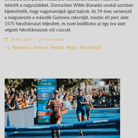
tekintik a nagyszüleiket. DonnaJean Wilde (Kanada) unokái azonban
kijelenthetik, hogy nagymamájuk igazi bajnok. Az 59 éves versenyző
a megszerezte a második Guinness rekordját, miután 60 perc alatt
1575 fekvőtámaszt teljesített, és ezzel beállította az egy óra alatt
végzett fekvőtámaszok női csúcsát.
24 nov. 2024
0 comment
guinness
rekord
edzés
edzo
motiváció