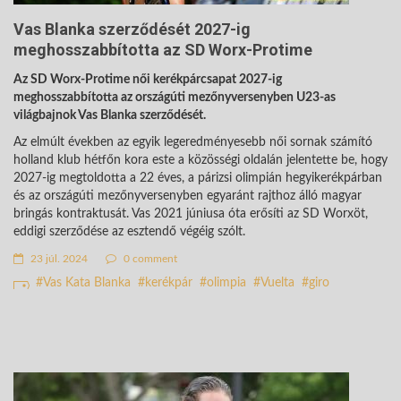
Vas Blanka szerződését 2027-ig
meghosszabbította az SD Worx-Protime
Az SD Worx-Protime női kerékpárcsapat 2027-ig
meghosszabbította az országúti mezőnyversenyben U23-as
világbajnok Vas Blanka szerződését.
Az elmúlt években az egyik legeredményesebb női sornak számító
holland klub hétfőn kora este a közösségi oldalán jelentette be, hogy
2027-ig megtoldotta a 22 éves, a párizsi olimpián hegyikerékpárban
és az országúti mezőnyversenyben egyaránt rajthoz álló magyar
bringás kontraktusát. Vas 2021 júniusa óta erősíti az SD Worxöt,
eddigi szerződése az esztendő végéig szólt.
23 júl. 2024
0 comment
Vas Kata Blanka
kerékpár
olimpia
Vuelta
giro