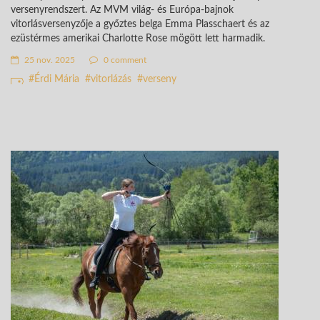
versenyrendszert. Az MVM világ- és Európa-bajnok
vitorlásversenyzője a győztes belga Emma Plasschaert és az
ezüstérmes amerikai Charlotte Rose mögött lett harmadik.
25 nov. 2025
0 comment
Érdi Mária
vitorlázás
verseny