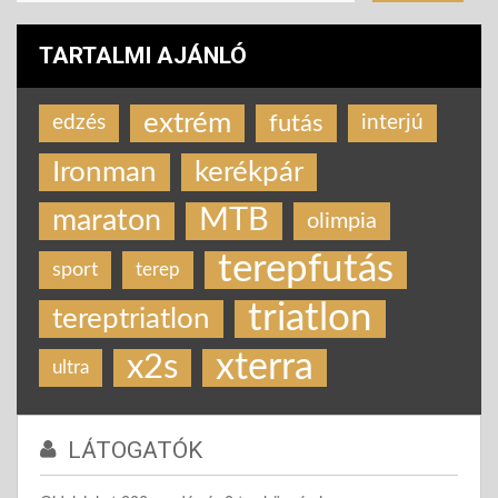
TARTALMI AJÁNLÓ
extrém
futás
edzés
interjú
Ironman
kerékpár
MTB
maraton
olimpia
terepfutás
sport
terep
triatlon
tereptriatlon
xterra
x2s
ultra
LÁTOGATÓK