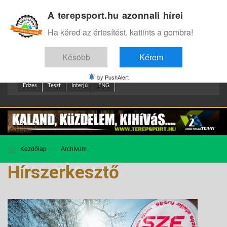
A terepsport.hu azonnali hírei
Bejelentkezés
.
Ha kéred az értesítést, kattints a gombra!
Késöbb
Kérem
by PushAlert
Edzes
Teszt
Interjú
ENG
Kezdőlap
Archívum
Hírszerkesztő