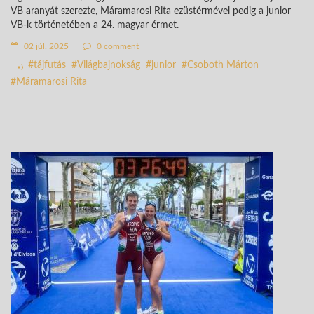
VB aranyát szerezte, Máramarosi Rita ezüstérmével pedig a junior
VB-k történetében a 24. magyar érmet.
02 júl. 2025
0 comment
tájfutás
Világbajnokság
junior
Csoboth Márton
Máramarosi Rita