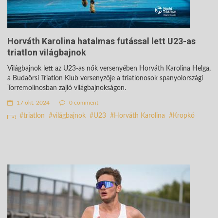
Horváth Karolina hatalmas futással lett U23-as
triatlon világbajnok
Világbajnok lett az U23-as nők versenyében Horváth Karolina Helga,
a Budaörsi Triatlon Klub versenyzője a triatlonosok spanyolországi
Torremolinosban zajló világbajnokságon.
17 okt. 2024
0 comment
triatlon
világbajnok
U23
Horváth Karolina
Kropkó