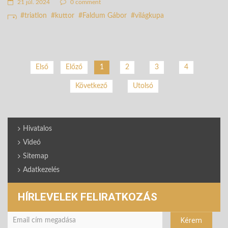
21 júl. 2024
0 comment
triatlon
kuttor
Faldum Gábor
világkupa
2
3
4
Első
Előző
1
Következő
Utolsó
Hivatalos
Videó
Sitemap
Adatkezelés
HÍRLEVELEK FELIRATKOZÁS