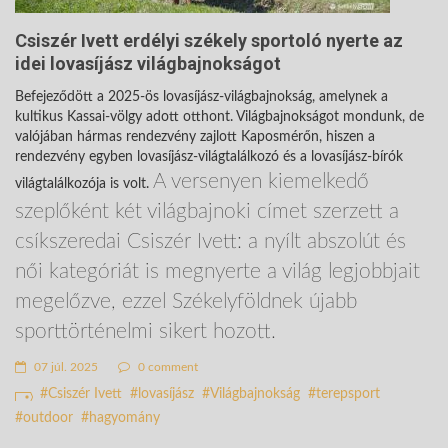
Csiszér Ivett erdélyi székely sportoló nyerte az
idei lovasíjász világbajnokságot
Befejeződött a 2025-ös lovasíjász-világbajnokság, amelynek a
kultikus Kassai-völgy adott otthont. Világbajnokságot mondunk, de
valójában hármas rendezvény zajlott Kaposmérőn, hiszen a
rendezvény egyben lovasíjász-világtalálkozó és a lovasíjász-bírók
A versenyen kiemelkedő
világtalálkozója is volt.
szeplőként két világbajnoki címet szerzett a
csíkszeredai Csiszér Ivett: a nyílt abszolút és
női kategóriát is megnyerte a világ legjobbjait
megelőzve, ezzel Székelyföldnek újabb
sporttörténelmi sikert hozott.
07 júl. 2025
0 comment
Csiszér Ivett
lovasíjász
Világbajnokság
terepsport
outdoor
hagyomány