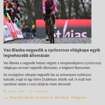
Vas Blanka negyedik a cyclocross világkupa egyik
legnehezebb állomásán
Vas Blanka a negyedik helyen végzett a terepkerékpáros (cyclocross)
világkupa-sorozat negyedik állomásán, a belgiumi Namurben.
Az országúton olimpiai negyedik Vas az antwerpeni nyitányon
hatodik, majd rá egy hétre Dublinban ötödik volt. A múlt heti
szardíniai viadal a rossz időjárás miatt elmaradt.
13 dec. 2024
0 comment
Vas Kata Blanka
cyclocross
kerékpár
világkupa