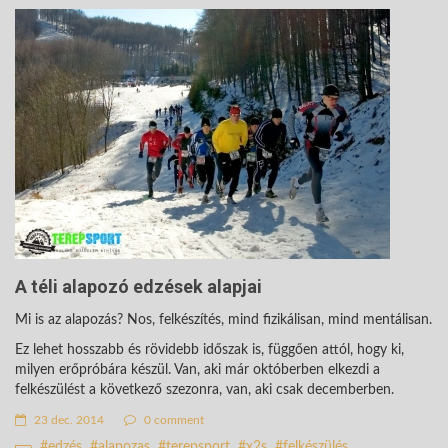
A téli alapozó edzések alapjai
Mi is az alapozás? Nos, felkészítés, mind fizikálisan, mind mentálisan.
Ez lehet hosszabb és rövidebb időszak is, függően attól, hogy ki,
milyen erőpróbára készül. Van, aki már októberben elkezdi a
felkészülést a következő szezonra, van, aki csak decemberben.
23 dec. 2014
0 comment
edzés
alapozas
terepsport
x2s
felkészülés