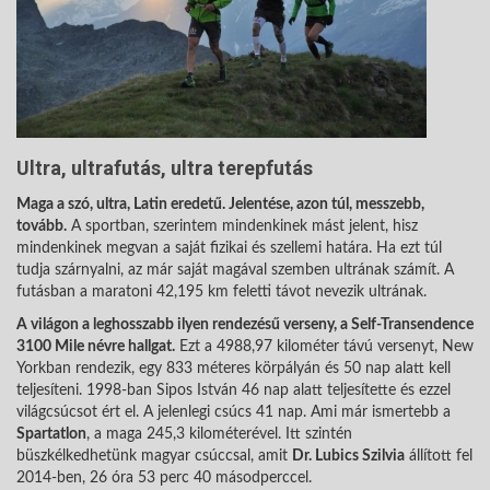
Ultra, ultrafutás, ultra terepfutás
Maga a szó, ultra, Latin eredetű. Jelentése, azon túl, messzebb,
tovább.
A sportban, szerintem mindenkinek mást jelent, hisz
mindenkinek megvan a saját fizikai és szellemi határa. Ha ezt túl
tudja szárnyalni, az már saját magával szemben ultrának számít. A
futásban a maratoni 42,195 km feletti távot nevezik ultrának.
A világon a leghosszabb ilyen rendezésű verseny, a Self-Transendence
3100 Mile névre hallgat.
Ezt a 4988,97 kilométer távú versenyt, New
Yorkban rendezik, egy 833 méteres körpályán és 50 nap alatt kell
teljesíteni. 1998-ban Sipos István 46 nap alatt teljesítette és ezzel
világcsúcsot ért el. A jelenlegi csúcs 41 nap. Ami már ismertebb a
Spartatlon
, a maga 245,3 kilométerével. Itt szintén
büszkélkedhetünk magyar csúccsal, amit
Dr. Lubics Szilvia
állított fel
2014-ben, 26 óra 53 perc 40 másodperccel.