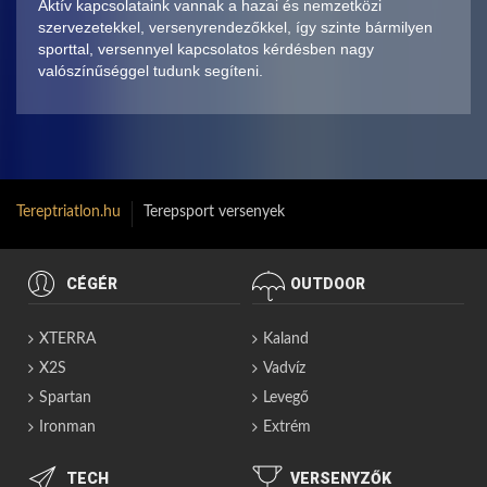
Aktív kapcsolataink vannak a hazai és nemzetközi
szervezetekkel, versenyrendezőkkel, így szinte bármilyen
sporttal, versennyel kapcsolatos kérdésben nagy
valószínűséggel tudunk segíteni.
Tereptriatlon.hu
Terepsport versenyek
CÉGÉR
OUTDOOR
XTERRA
Kaland
X2S
Vadvíz
Spartan
Levegő
Ironman
Extrém
TECH
VERSENYZŐK