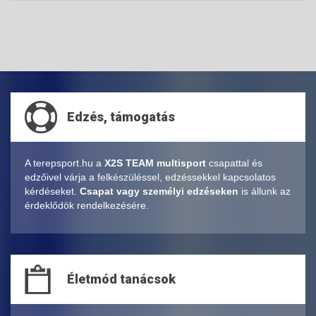
Edzés, támogatás
A terepsport.hu a
X2S TEAM multisport
csapattal és
edzőivel várja a felkészüléssel, edzéssekkel kapcsolatos
kérdéseket.
Csapat vagy személyi edzéseken
is állunk az
érdeklődök rendelkezésére.
Életmód tanácsok