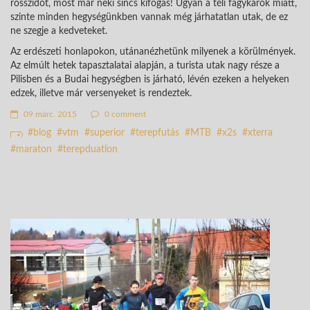
rosszidőt, most már neki sincs kifogás! Ugyan a téli fagykárok miatt,
szinte minden hegységünkben vannak még járhatatlan utak, de ez
ne szegje a kedveteket.
Az erdészeti honlapokon, utánanézhetünk milyenek a körülmények.
Az elmúlt hetek tapasztalatai alapján, a turista utak nagy része a
Pilisben és a Budai hegységben is járható, lévén ezeken a helyeken
edzek, illetve már versenyeket is rendeztek.
09 márc. 2015
0 comment
blog
vtm
superior
terepfutás
MTB
x2s
xterra
maraton
terepduatlon