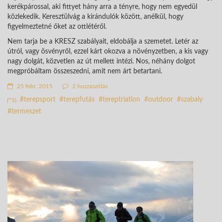
kerékpárossal, aki fittyet hány arra a tényre, hogy nem egyedül
közlekedik. Keresztülvág a kirándulók között, anélkül, hogy
figyelmeztetné őket az ottlétéről.
Nem tarja be a KRESZ szabályait, eldobálja a szemetet. Letér az
útról, vagy ösvényről, ezzel kárt okozva a növényzetben, a kis vagy
nagy dolgát, közvetlen az út mellett intézi. Nos, néhány dolgot
megpróbáltam összeszedni, amit nem árt betartani.
25 febr. 2015
2 hozzászólás
terepsport
terepfutás
tereptriatlon
outdoor
szabaly
termeszet