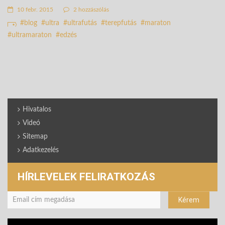
10 febr. 2015
2 hozzászólás
blog
ultra
ultrafutás
terepfutás
maraton
ultramaraton
edzés
Hivatalos
Videó
Sitemap
Adatkezelés
HÍRLEVELEK FELIRATKOZÁS