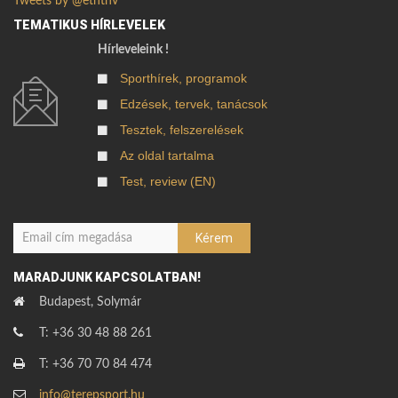
Tweets by @eththv
TEMATIKUS HÍRLEVELEK
Hírleveleink !
Sporthírek, programok
Edzések, tervek, tanácsok
Tesztek, felszerelések
Az oldal tartalma
Test, review (EN)
MARADJUNK KAPCSOLATBAN!
Budapest, Solymár
T: +36 30 48 88 261
T: +36 70 70 84 474
info@terepsport.hu