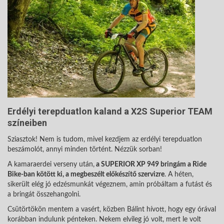
Erdélyi terepduatlon kaland a X2S Superior TEAM
színeiben
Sziasztok! Nem is tudom, mivel kezdjem az erdélyi terepduatlon
beszámolót, annyi minden történt. Nézzük sorban!
A kamaraerdei verseny után,
a SUPERIOR XP 949 bringám a Ride
Bike-ban kötött ki, a megbeszélt előkészítő szervizre
. A héten,
sikerült elég jó edzésmunkát végeznem, amin próbáltam a futást és
a bringát összehangolni.
Csütörtökön mentem a vasért, közben Bálint hívott, hogy egy órával
korábban indulunk pénteken. Nekem elvileg jó volt, mert le volt