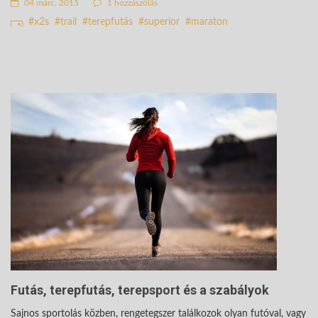
04 márc. 2015
1 hozzászólás
x2s
trail
terepfutás
superior
maraton
Futás, terepfutás, terepsport és a szabályok
Sajnos sportolás közben, rengetegszer találkozok olyan futóval, vagy