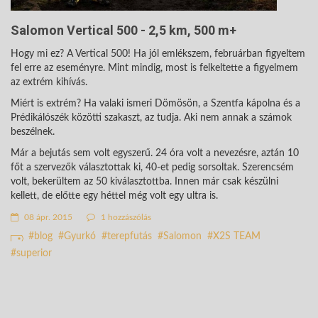
Salomon Vertical 500 - 2,5 km, 500 m+
Hogy mi ez? A Vertical 500! Ha jól emlékszem, februárban figyeltem
fel erre az eseményre. Mint mindig, most is felkeltette a figyelmem
az extrém kihívás.
Miért is extrém? Ha valaki ismeri Dömösön, a Szentfa kápolna és a
Prédikálószék közötti szakaszt, az tudja. Aki nem annak a számok
beszélnek.
Már a bejutás sem volt egyszerű. 24 óra volt a nevezésre, aztán 10
főt a szervezők választottak ki, 40-et pedig sorsoltak. Szerencsém
volt, bekerültem az 50 kiválasztottba. Innen már csak készülni
kellett, de előtte egy héttel még volt egy ultra is.
08 ápr. 2015
1 hozzászólás
blog
Gyurkó
terepfutás
Salomon
X2S TEAM
superior