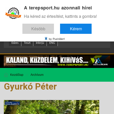
A terepsport.hu azonnali hírei
Bejelentkezés
.
Ha kéred az értesítést, kattints a gombra!
Késöbb
Kérem
by PushAlert
Edzes
Teszt
Interjú
ENG
Kezdőlap
Archívum
Gyurkó Péter