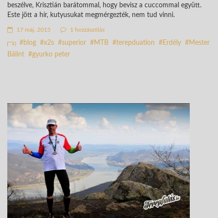
beszélve, Krisztián barátommal, hogy bevisz a cuccommal együtt.
Este jött a hír, kutyusukat megmérgezték, nem tud vinni.
17 máj. 2015
1 hozzászólás
blog
x2s
superior
MTB
terepduatlon
Erdély
Mester
Bálint
gyurko peter