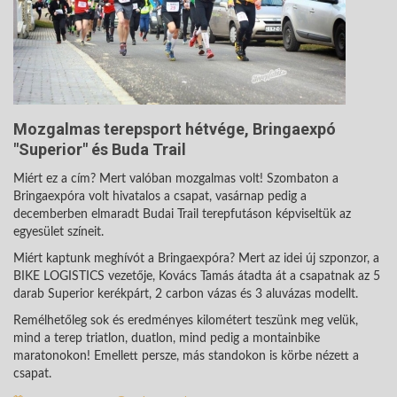
Mozgalmas terepsport hétvége, Bringaexpó
"Superior" és Buda Trail
Miért ez a cím? Mert valóban mozgalmas volt! Szombaton a
Bringaexpóra volt hivatalos a csapat, vasárnap pedig a
decemberben elmaradt Budai Trail terepfutáson képviseltük az
egyesület színeit.
Miért kaptunk meghívót a Bringaexpóra? Mert az idei új szponzor, a
BIKE LOGISTICS vezetője, Kovács Tamás átadta át a csapatnak az 5
darab Superior kerékpárt, 2 carbon vázas és 3 aluvázas modellt.
Remélhetőleg sok és eredményes kilométert teszünk meg velük,
mind a terep triatlon, duatlon, mind pedig a montainbike
maratonokon! Emellett persze, más standokon is körbe nézett a
csapat.