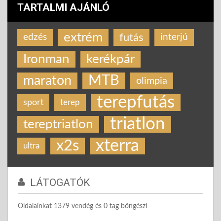
TARTALMI AJÁNLÓ
extrém
futás
edzés
interjú
Ironman
kerékpár
MTB
maraton
olimpia
terepfutás
sport
terep
triatlon
tereptriatlon
xterra
x2s
ultra
LÁTOGATÓK
Oldalainkat 1379 vendég és 0 tag böngészi