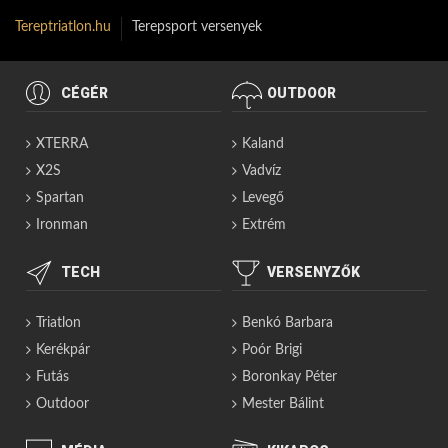
Tereptriatlon.hu
Terepsport versenyek
CÉGÉR
OUTDOOR
XTERRA
Kaland
X2S
Vadvíz
Spartan
Levegő
Ironman
Extrém
TECH
VERSENYZŐK
Triatlon
Benkó Barbara
Kerékpár
Poór Brigi
Futás
Boronkay Péter
Outdoor
Mester Bálint