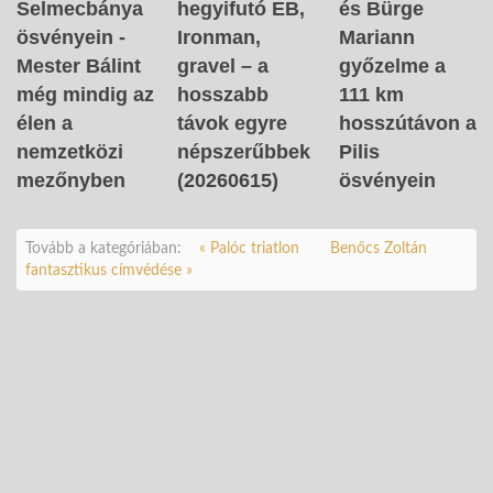
Selmecbánya
hegyifutó EB,
és Bürge
ösvényein -
Ironman,
Mariann
Mester Bálint
gravel – a
győzelme a
még mindig az
hosszabb
111 km
élen a
távok egyre
hosszútávon a
nemzetközi
népszerűbbek
Pilis
mezőnyben
(20260615)
ösvényein
Tovább a kategóriában:
« Palóc triatlon
Benőcs Zoltán
fantasztikus címvédése »