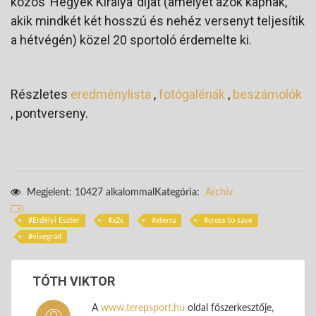
közös ’Hegyek Királya’ díjat (amelyet azok kapnak,
akik mindkét két hosszú és nehéz versenyt teljesítik
a hétvégén) közel 20 sportoló érdemelte ki.
Részletes
eredménylista
,
fotógalériák
,
beszámolók
, pontverseny.
Megjelent: 10427 alkalommal
Kategória:
Archív
Erdélyi Eszter
x2s
xterra
cross to save
visegrád
TÓTH VIKTOR
A
www.terepsport.hu
oldal főszerkesztője,