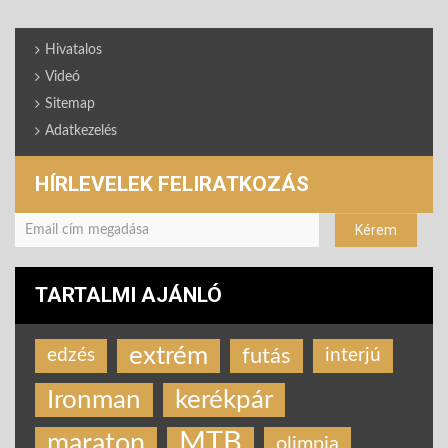
Hivatalos
Videó
Sitemap
Adatkezelés
HÍRLEVELEK FELIRATKOZÁS
TARTALMI AJÁNLÓ
extrém
futás
edzés
interjú
Ironman
kerékpár
MTB
maraton
olimpia