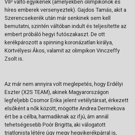
VIP váltó egyikének (amelyekben olimpikonok és
híres emberek versenyeztek). Gajdos Tamás, akit a
Szerencsekerék után már senkinek sem kell
bemutatni, szintén váltóban indult és teljesítette az
embert próbáló hegyi futószakaszt. De ott
kerékpározott a spinning koronázatlan királya,
Körtvélyesi Ákos, valamit az olimpikon Vinczeffy
Zsolt is.
Az már nem annyira volt meglepetés, hogy Erdélyi
Eszter (X2S TEAM), akinek Magyarországon
legfeljebb Csomor Erika jelent vetélytársat, érkezett
elsőként a nők között, mögötte Andrea Dermekova
ért be a célba, harmadiknak az ifjú, ám annál
tehetségesebb Poór Brigitta, aki válogatott
triatlonista létére úgy megy hegyikerékpárral is,