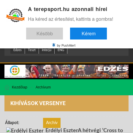
A terepsport.hu azonnali hírei
Bejelentkezés
.
Ha kéred az értesítést, kattints a gombra!
Késöbb
Kérem
by PushAlert
Edzes
Teszt
Interjú
ENG
Kezdőlap
Archívum
KIHÍVÁSOK VERSENYE
Állapot:
Archív
Erdélyi EszterA hétvégi ’Cross to