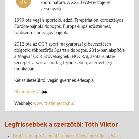
koordinátora. A X2S TEAM edzője és
versenyzője.
1999 óta vegán sportoló, edző. Tereptriatlon korosztályos
Európa-bajnoki dobogós, Európa-kupa ezüstérmes,
többszörös országos bajnok.
2012 óta az OCR sport magyarországi bevezetésén
dolgozik, többszörös Spartan dobogós. 2016-ban alapítója
a Magyar OCR Szövetségnek (HOCRA), azóta is aktív
szerepet játszik a sportág fejlődésében, a szövetségi
munkában.
Két születésüktől vegán gyermek édesapja.
Bemutatkozás
Webhely:
www.triatlonedzo.hu/
Legfrissebbek a szerzőtől: Tóth Viktor
Brutális tempó és mentális harc: Tőkés Imre útja az 54-es