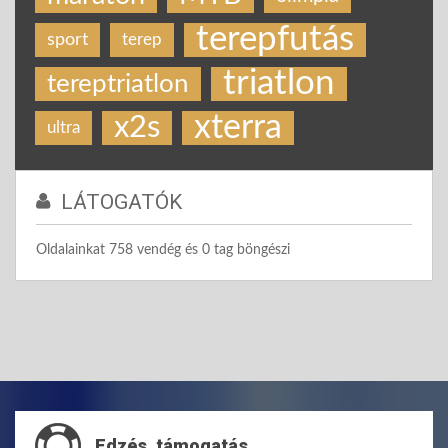
terepfutás
sport
terep
triatlon
tereptriatlon
xterra
x2s
ultra
LÁTOGATÓK
Oldalainkat 758 vendég és 0 tag böngészi
Edzés, támogatás