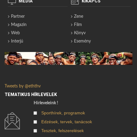
MÉDIA
KIKAPCS
Partner
Zene
Magazin
Film
Web
Könyv
Interjú
Esemény
Tweets by @eththv
TEMATIKUS HÍRLEVELEK
Hírleveleink !
Sporthírek, programok
Edzések, tervek, tanácsok
Tesztek, felszerelések