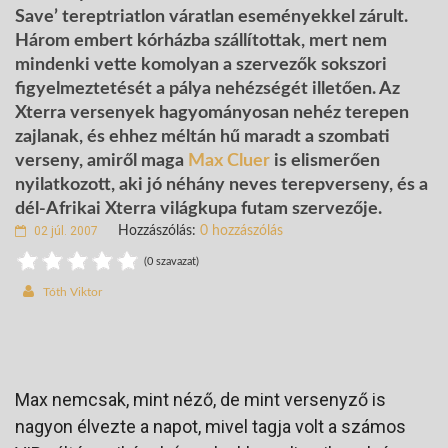
Save’ tereptriatlon váratlan eseményekkel zárult.
Három embert kórházba szállítottak, mert nem
mindenki vette komolyan a szervezők sokszori
figyelmeztetését a pálya nehézségét illetően. Az
Xterra versenyek hagyományosan nehéz terepen
zajlanak, és ehhez méltán hű maradt a szombati
verseny, amiről maga
Max Cluer
is elismerően
nyilatkozott, aki jó néhány neves terepverseny, és a
dél-Afrikai Xterra világkupa futam szervezője.
02 júl. 2007
Hozzászólás:
0 hozzászólás
(0 szavazat)
Tóth Viktor
Max nemcsak, mint néző, de mint versenyző is
nagyon élvezte a napot, mivel tagja volt a számos