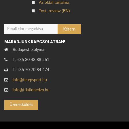
Az oldal tartalma
Test, review (EN)
MARADJUNK KAPCSOLATBAN!
Budapest, Solymár
T: +36 30 48 88 261
T: +36 70 70 84 474
info@terepsport.hu
info@triatlonedzo.hu
Üzenetküldés