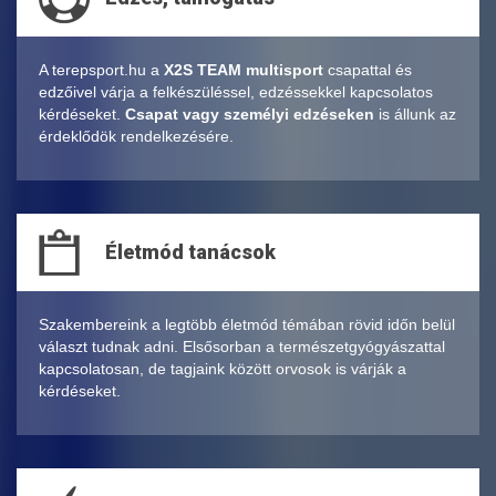
A terepsport.hu a
X2S TEAM multisport
csapattal és
edzőivel várja a felkészüléssel, edzéssekkel kapcsolatos
kérdéseket.
Csapat vagy személyi edzéseken
is állunk az
érdeklődök rendelkezésére.
Életmód tanácsok
Szakembereink a legtöbb életmód témában rövid időn belül
választ tudnak adni. Elsősorban a természetgyógyászattal
kapcsolatosan, de tagjaink között orvosok is várják a
kérdéseket.