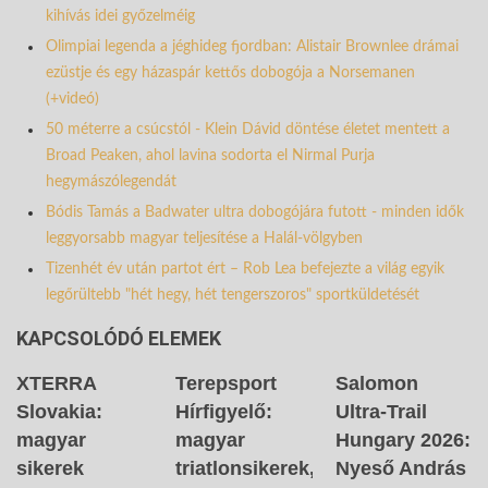
kihívás idei győzelméig
Olimpiai legenda a jéghideg fjordban: Alistair Brownlee drámai
ezüstje és egy házaspár kettős dobogója a Norsemanen
(+videó)
50 méterre a csúcstól - Klein Dávid döntése életet mentett a
Broad Peaken, ahol lavina sodorta el Nirmal Purja
hegymászólegendát
Bódis Tamás a Badwater ultra dobogójára futott - minden idők
leggyorsabb magyar teljesítése a Halál-völgyben
Tizenhét év után partot ért – Rob Lea befejezte a világ egyik
legőrültebb "hét hegy, hét tengerszoros" sportküldetését
KAPCSOLÓDÓ ELEMEK
XTERRA
Terepsport
Salomon
Slovakia:
Hírfigyelő:
Ultra-Trail
magyar
magyar
Hungary 2026:
sikerek
triatlonsikerek,
Nyeső András