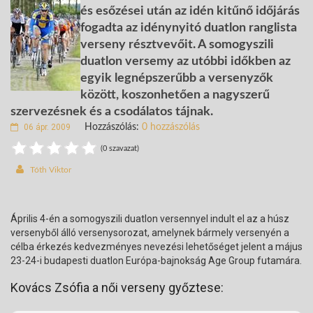
és esőzései után az idén kitűnő időjárás
fogadta az idénynyitó duatlon ranglista
verseny résztvevőit. A somogyszili
duatlon versemy az utóbbi időkben az
egyik legnépszerűbb a versenyzők
között, koszonhetően a nagyszerű
szervezésnek és a csodálatos tájnak.
06 ápr. 2009
Hozzászólás:
0 hozzászólás
(0 szavazat)
Tóth Viktor
Április 4-én a somogyszili duatlon versennyel indult el az a húsz
versenyből álló versenysorozat, amelynek bármely versenyén a
célba érkezés kedvezményes nevezési lehetőséget jelent a május
23-24-i budapesti duatlon Európa-bajnokság Age Group futamára.
Kovács Zsófia a női verseny győztese: