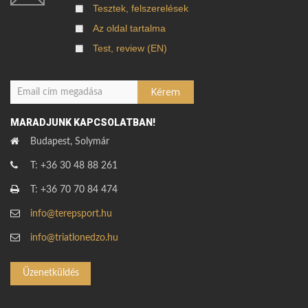
Tesztek, felszerelések
Az oldal tartalma
Test, review (EN)
MARADJUNK KAPCSOLATBAN!
Budapest, Solymár
T: +36 30 48 88 261
T: +36 70 70 84 474
info@terepsport.hu
info@triatlonedzo.hu
Üzenetküldés