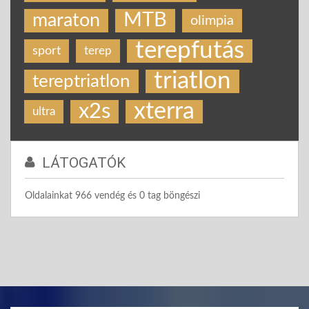
MTB
maraton
olimpia
terepfutás
sport
terep
triatlon
tereptriatlon
xterra
x2s
ultra
LÁTOGATÓK
Oldalainkat 966 vendég és 0 tag böngészi