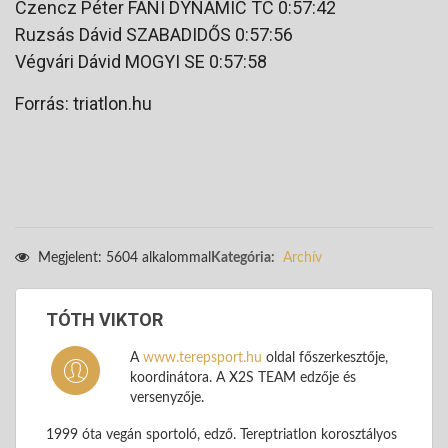
Czencz Péter FANI DYNAMIC TC 0:57:42
Ruzsás Dávid SZABADIDŐS 0:57:56
Végvári Dávid MOGYI SE 0:57:58
Forrás: triatlon.hu
Megjelent: 5604 alkalommal
Kategória:
Archív
TÓTH VIKTOR
A
www.terepsport.hu
oldal főszerkesztője,
koordinátora. A X2S TEAM edzője és
versenyzője.
1999 óta vegán sportoló, edző. Tereptriatlon korosztályos