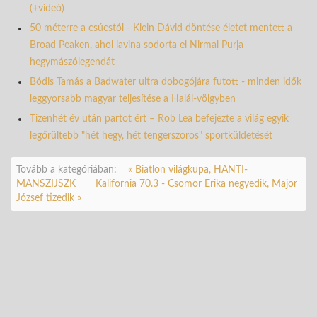
(+videó)
50 méterre a csúcstól - Klein Dávid döntése életet mentett a
Broad Peaken, ahol lavina sodorta el Nirmal Purja
hegymászólegendát
Bódis Tamás a Badwater ultra dobogójára futott - minden idők
leggyorsabb magyar teljesítése a Halál-völgyben
Tizenhét év után partot ért – Rob Lea befejezte a világ egyik
legőrültebb "hét hegy, hét tengerszoros" sportküldetését
Tovább a kategóriában:
« Biatlon világkupa, HANTI-
MANSZIJSZK
Kalifornia 70.3 - Csomor Erika negyedik, Major
József tizedik »