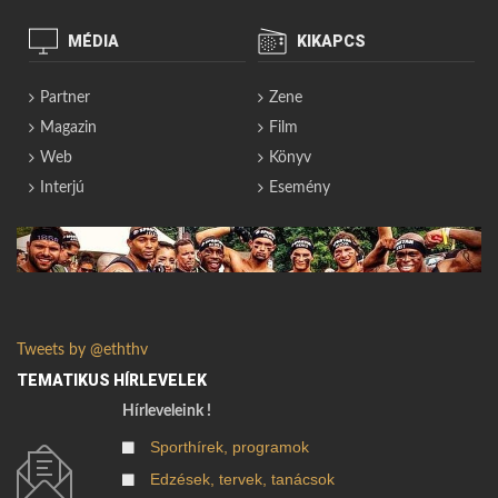
MÉDIA
KIKAPCS
Partner
Zene
Magazin
Film
Web
Könyv
Interjú
Esemény
Tweets by @eththv
TEMATIKUS HÍRLEVELEK
Hírleveleink !
Sporthírek, programok
Edzések, tervek, tanácsok