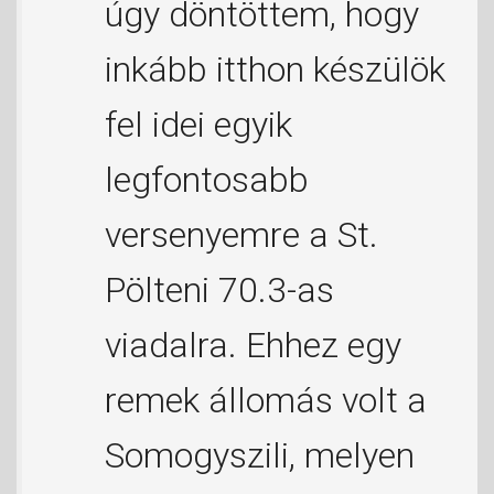
úgy döntöttem, hogy
inkább itthon készülök
fel idei egyik
legfontosabb
versenyemre a St.
Pölteni 70.3-as
viadalra. Ehhez egy
remek állomás volt a
Somogyszili, melyen