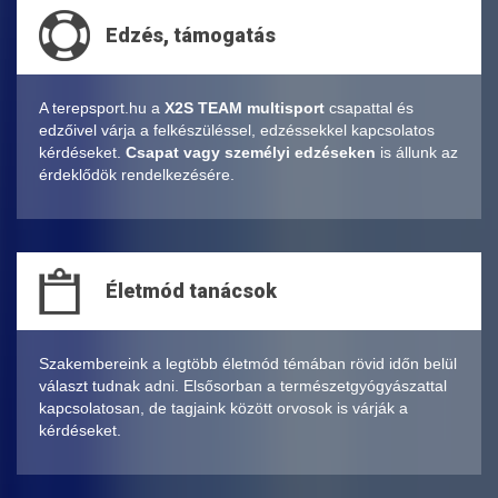
Edzés, támogatás
A terepsport.hu a
X2S TEAM multisport
csapattal és
edzőivel várja a felkészüléssel, edzéssekkel kapcsolatos
kérdéseket.
Csapat vagy személyi edzéseken
is állunk az
érdeklődök rendelkezésére.
Életmód tanácsok
Szakembereink a legtöbb életmód témában rövid időn belül
választ tudnak adni. Elsősorban a természetgyógyászattal
kapcsolatosan, de tagjaink között orvosok is várják a
kérdéseket.