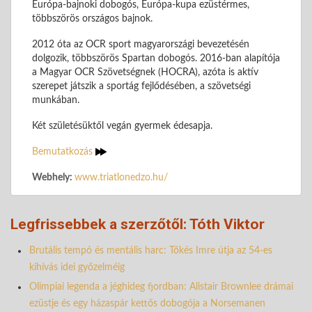
Európa-bajnoki dobogós, Európa-kupa ezüstérmes,
többszörös országos bajnok.
2012 óta az OCR sport magyarországi bevezetésén
dolgozik, többszörös Spartan dobogós. 2016-ban alapítója
a Magyar OCR Szövetségnek (HOCRA), azóta is aktív
szerepet játszik a sportág fejlődésében, a szövetségi
munkában.
Két születésüktől vegán gyermek édesapja.
Bemutatkozás
Webhely:
www.triatlonedzo.hu/
Legfrissebbek a szerzőtől: Tóth Viktor
Brutális tempó és mentális harc: Tőkés Imre útja az 54-es
kihívás idei győzelméig
Olimpiai legenda a jéghideg fjordban: Alistair Brownlee drámai
ezüstje és egy házaspár kettős dobogója a Norsemanen