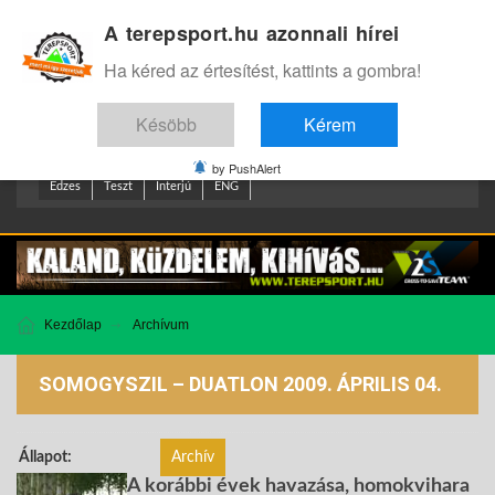
A terepsport.hu azonnali hírei
Bejelentkezés
.
Ha kéred az értesítést, kattints a gombra!
Késöbb
Kérem
by PushAlert
Edzes
Teszt
Interjú
ENG
Kezdőlap
Archívum
SOMOGYSZIL – DUATLON 2009. ÁPRILIS 04.
Állapot:
Archív
A korábbi évek havazása, homokvihara