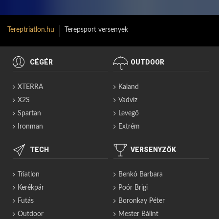
Tereptriatlon.hu
Terepsport versenyek
CÉGÉR
OUTDOOR
XTERRA
Kaland
X2S
Vadvíz
Spartan
Levegő
Ironman
Extrém
TECH
VERSENYZŐK
Triatlon
Benkó Barbara
Kerékpár
Poór Brigi
Futás
Boronkay Péter
Outdoor
Mester Bálint