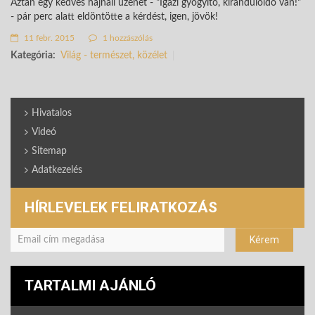
Aztán egy kedves hajnali üzenet - "Igazi gyógyító, kirándulóidő van!"
- pár perc alatt eldöntötte a kérdést, igen, jövök!
11 febr. 2015
1 hozzászólás
Kategória:
Világ - természet, közélet
Hivatalos
Videó
Sitemap
Adatkezelés
HÍRLEVELEK FELIRATKOZÁS
TARTALMI AJÁNLÓ