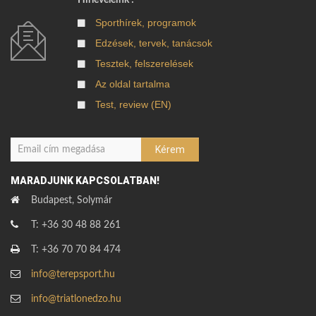
Hírleveleink !
Sporthírek, programok
Edzések, tervek, tanácsok
Tesztek, felszerelések
Az oldal tartalma
Test, review (EN)
MARADJUNK KAPCSOLATBAN!
Budapest, Solymár
T: +36 30 48 88 261
T: +36 70 70 84 474
info@terepsport.hu
info@triatlonedzo.hu