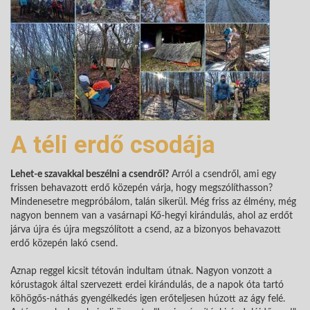
A téli erdő csodája
Lehet-e szavakkal beszélni a csendről?
Arról a csendről, ami egy
frissen behavazott erdő közepén várja, hogy megszólíthasson?
Mindenesetre megpróbálom, talán sikerül. Még friss az élmény, még
nagyon bennem van a vasárnapi Kő-hegyi kirándulás, ahol az erdőt
járva újra és újra megszólított a csend, az a bizonyos behavazott
erdő közepén lakó csend.
Aznap reggel kicsit tétován indultam útnak. Nagyon vonzott a
kórustagok által szervezett erdei kirándulás, de a napok óta tartó
köhögős-náthás gyengélkedés igen erőteljesen húzott az ágy felé.