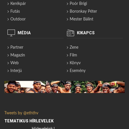
Kerékpár
Poór Brigi
Futás
Boronkay Péter
Outdoor
Mester Bálint
MÉDIA
KIKAPCS
Partner
Zene
Magazin
Film
Web
Könyv
Interjú
Esemény
Tweets by @eththv
TEMATIKUS HÍRLEVELEK