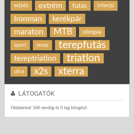
extrém
futás
edzés
interjú
Ironman
kerékpár
MTB
maraton
olimpia
terepfutás
sport
terep
triatlon
tereptriatlon
xterra
x2s
ultra
LÁTOGATÓK
Oldalainkat 368 vendég és 0 tag böngészi