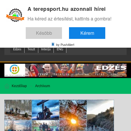
A terepsport.hu azonnali hírei
Bejelentkezés
.
Ha kéred az értesítést, kattints a gombra!
Késöbb
Kérem
by PushAlert
Edzes
Teszt
Interjú
ENG
Kezdőlap
Archívum