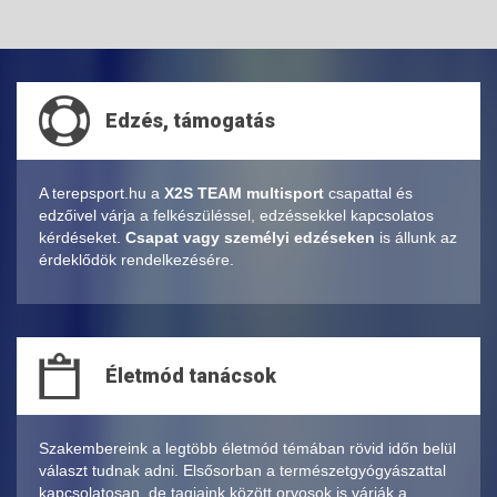
Edzés, támogatás
A terepsport.hu a
X2S TEAM multisport
csapattal és
edzőivel várja a felkészüléssel, edzéssekkel kapcsolatos
kérdéseket.
Csapat vagy személyi edzéseken
is állunk az
érdeklődök rendelkezésére.
Életmód tanácsok
Szakembereink a legtöbb életmód témában rövid időn belül
választ tudnak adni. Elsősorban a természetgyógyászattal
kapcsolatosan, de tagjaink között orvosok is várják a