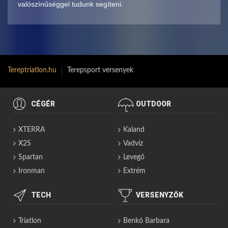
valószínűséggel tudunk segíteni.
Tereptriatlon.hu
Terepsport versenyek
CÉGÉR
OUTDOOR
XTERRA
Kaland
X2S
Vadvíz
Spartan
Levegő
Ironman
Extrém
TECH
VERSENYZŐK
Triatlon
Benkó Barbara