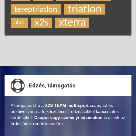
triatlon
tereptriatlon
xterra
x2s
ultra
Edzés, támogatás
A terepsport.hu a
X2S TEAM multisport
csapattal és
edzőivel várja a felkészüléssel, edzéssekkel kapcsolatos
kérdéseket.
Csapat vagy személyi edzéseken
is állunk az
érdeklődök rendelkezésére.