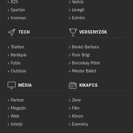
X2S
Vadvíz
Spartan
Levegő
Ironman
Extrém
TECH
VERSENYZŐK
Triatlon
Benkó Barbara
Kerékpár
Poór Brigi
Futás
Boronkay Péter
Outdoor
Mester Bálint
MÉDIA
KIKAPCS
Partner
Zene
Magazin
Film
Web
Könyv
Interjú
Esemény