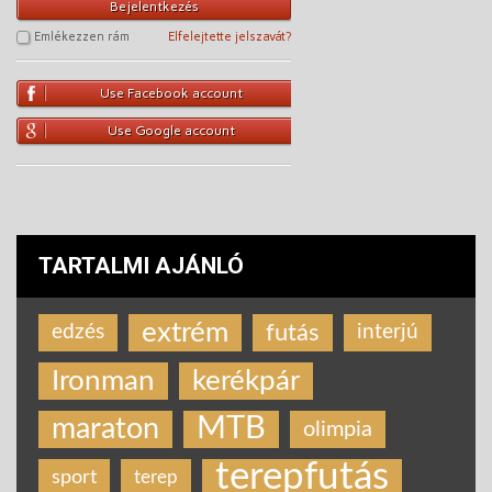
Bejelentkezés
Emlékezzen rám
Elfelejtette jelszavát?
Use Facebook account
Use Google account
TARTALMI AJÁNLÓ
extrém
futás
edzés
interjú
Ironman
kerékpár
MTB
maraton
olimpia
terepfutás
sport
terep