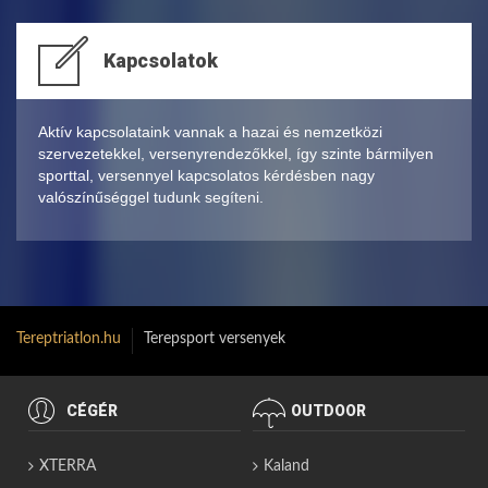
Kapcsolatok
Aktív kapcsolataink vannak a hazai és nemzetközi
szervezetekkel, versenyrendezőkkel, így szinte bármilyen
sporttal, versennyel kapcsolatos kérdésben nagy
valószínűséggel tudunk segíteni.
Tereptriatlon.hu
Terepsport versenyek
CÉGÉR
OUTDOOR
XTERRA
Kaland