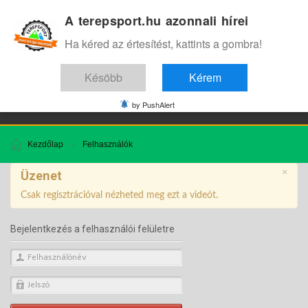
A terepsport.hu azonnali hírei
.
Ha kéred az értesítést, kattints a gombra!
Késöbb
Kérem
Edzes
Teszt
Interjú
ENG
by PushAlert
Kezdőlap
Felhasználók
×
Üzenet
Csak regisztrációval nézheted meg ezt a videót.
Bejelentkezés a felhasználói felületre