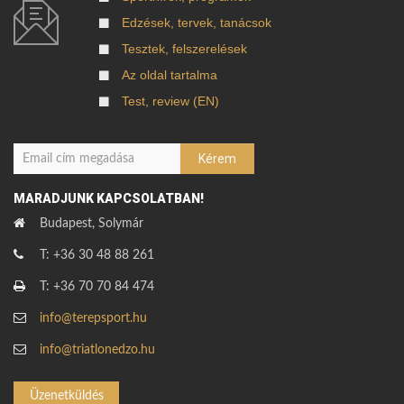
Edzések, tervek, tanácsok
Tesztek, felszerelések
Az oldal tartalma
Test, review (EN)
MARADJUNK KAPCSOLATBAN!
Budapest, Solymár
T: +36 30 48 88 261
T: +36 70 70 84 474
info@terepsport.hu
info@triatlonedzo.hu
Üzenetküldés