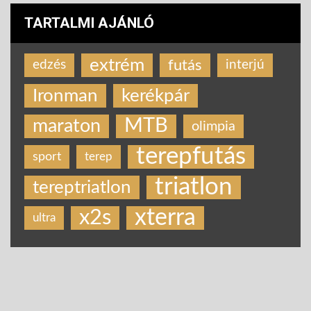
TARTALMI AJÁNLÓ
extrém
futás
edzés
interjú
Ironman
kerékpár
MTB
maraton
olimpia
terepfutás
sport
terep
triatlon
tereptriatlon
xterra
x2s
ultra