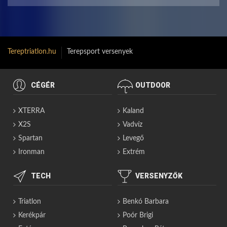
Tereptriatlon.hu
Terepsport versenyek
CÉGÉR
OUTDOOR
XTERRA
Kaland
X2S
Vadvíz
Spartan
Levegő
Ironman
Extrém
TECH
VERSENYZŐK
Triatlon
Benkó Barbara
Kerékpár
Poór Brigi