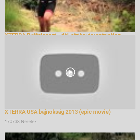
XTERRA Buffelsport - dél-afrikai tereptriatlon
évadnyitófutam bemutató videó
220192 Nézetek
XTERRA USA bajnokság 2013 (epic movie)
170738 Nézetek