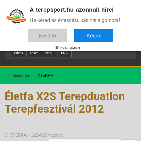
A terepsport.hu azonnali hírei
Bejelentkezés
.
Ha kéred az értesítést, kattints a gombra!
Késöbb
Kérem
by PushAlert
Edzes
Teszt
Interjú
ENG
Kezdőlap
XTERRA
Életfa X2S Terepduatlon
Terepfesztivál 2012
XTERRA
/
122452 Nézetek