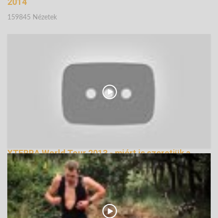
2014
159845 Nézetek
XTERRA World Tour 2013 - miért is szeretjük a
tereptriatlont
155454 Nézetek