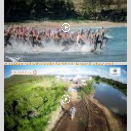
XTERRA Világbajnokság 2013, Hawaii - hosszú
verzió
168314 Nézetek