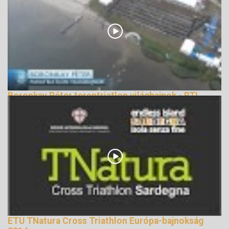
Boronkay Péter tereptriatlon világbajnok - RTL
Terepsport
147387 Nézetek
ETU TNatura Cross Triathlon Európa-bajnokság