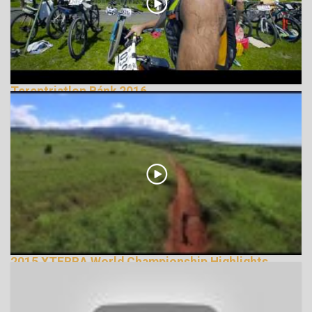
Tereptriatlon Bánk 2016
179743 Nézetek
2015 XTERRA World Championship Highlights
12756 Nézetek