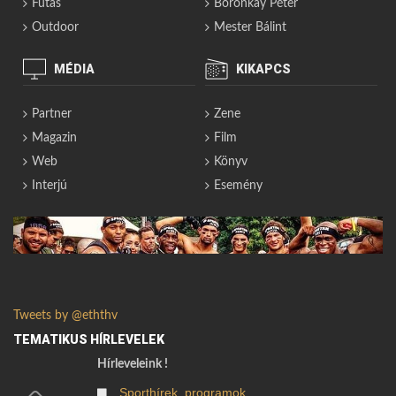
Futás
Boronkay Péter
Outdoor
Mester Bálint
MÉDIA
KIKAPCS
Partner
Zene
Magazin
Film
Web
Könyv
Interjú
Esemény
Tweets by @eththv
TEMATIKUS HÍRLEVELEK
Hírleveleink !
Sporthírek, programok