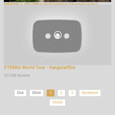
MERRELL EP Offroad Triathlon Championship
2013
146552 Nézetek
XTERRA World Tour - hangulatfilm
335788 Nézetek
Első
Előző
1
2
3
Következő
Utolsó