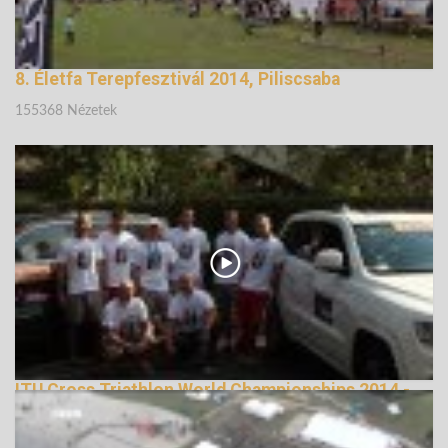
8. Életfa Terepfesztivál 2014, Piliscsaba
155368 Nézetek
ITU Cross Triathlon World Championships 2014 -
official video, X2S TEAM, Hungary
162854 Nézetek