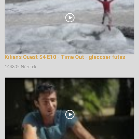
Kilian's Quest S4 E10 - Time Out - gleccser futás
144805 Nézetek