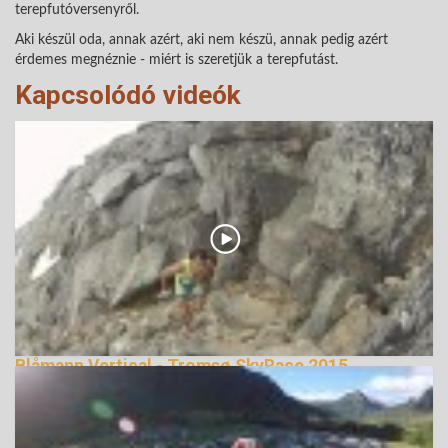
terepfutóversenyről.
Aki készül oda, annak azért, aki nem készü, annak pedig azért
érdemes megnéznie - miért is szeretjük a terepfutást.
Kapcsolódó videók
Blåmann Vertical - Tromsø SkyRace 2015
terepfutás
144132 Nézetek