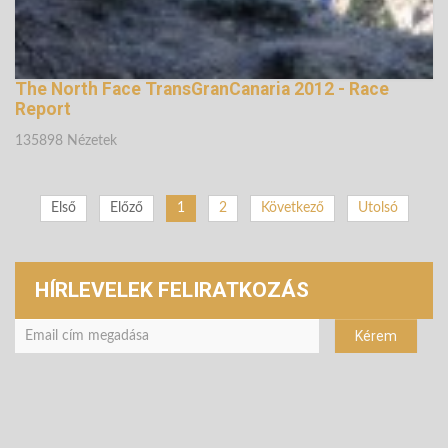
The North Face TransGranCanaria 2012 - Race
Report
135898 Nézetek
Első
Előző
1
2
Következő
Utolsó
HÍRLEVELEK FELIRATKOZÁS