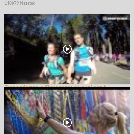
140879 Nézetek
Transvulcania, a Skyrunning sorozat egyik
legszebb futama
150106 Nézetek