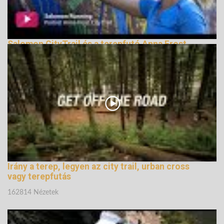
Salomon CityTrail és a terepfutó Anna Frost
164820 Nézetek
Irány a terep, legyen az city trail, urban cross
vagy terepfutás
162814 Nézetek