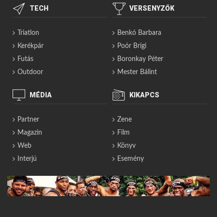
TECH
VERSENYZŐK
Triatlon
Benkó Barbara
Kerékpár
Poór Brigi
Futás
Boronkay Péter
Outdoor
Mester Bálint
MÉDIA
KIKAPCS
Partner
Zene
Magazin
Film
Web
Könyv
Interjú
Esemény