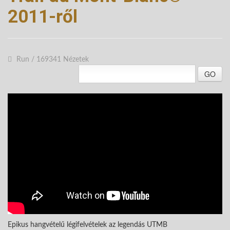
2011-ről
Run
/
169341 Nézetek
GO
Epikus hangvételű légifelvételek az legendás UTMB