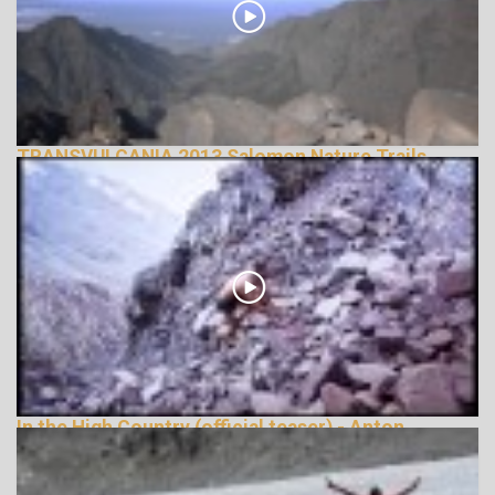
TRANSVULCANIA 2013 Salomon Nature Trails
143062 Nézetek
In the High Country (official teaser) - Anton
Krupicka
148055 Nézetek