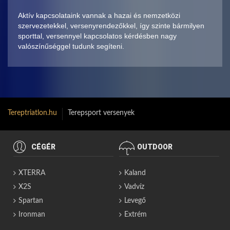
Aktív kapcsolataink vannak a hazai és nemzetközi
szervezetekkel, versenyrendezőkkel, így szinte bármilyen
sporttal, versennyel kapcsolatos kérdésben nagy
valószínűséggel tudunk segíteni.
Tereptriatlon.hu
Terepsport versenyek
CÉGÉR
OUTDOOR
XTERRA
Kaland
X2S
Vadvíz
Spartan
Levegő
Ironman
Extrém