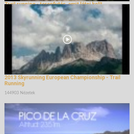
Trail running - terepfutás, amit látni kell!
147264 Nézetek
2013 Skyrunning European Championship - Trail
Running
144903 Nézetek