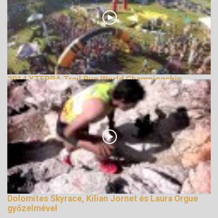
2014 XTERRA Trail Run World Championship
147693 Nézetek
Dolomites Skyrace, Kilian Jornet és Laura Orgue
győzelmével