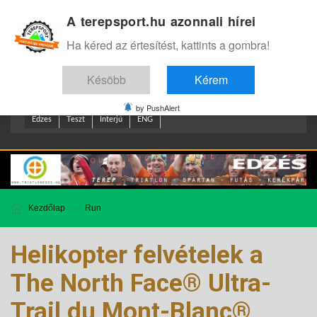
A terepsport.hu azonnali hírei
Bejelentkezés
.
Ha kéred az értesítést, kattints a gombra!
Késöbb
Kérem
by PushAlert
Edzes
Teszt
Interjú
ENG
Kezdőlap
Run
Helikopter felvételek a
The North Face® Ultra-
Trail du Mont-Blanc®