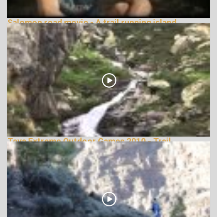
Salomon road movie - A trail running island
148613 Nézetek
Teva Extreme Outdoor Games 2010 - Trail
Running
146039 Nézetek