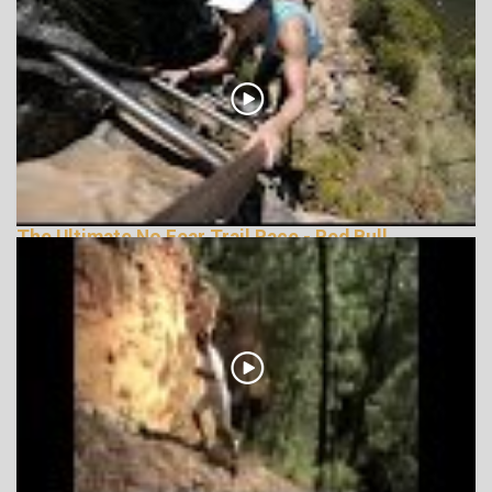
The Ultimate No Fear Trail Race - Red Bull
LionHeart
162089 Nézetek