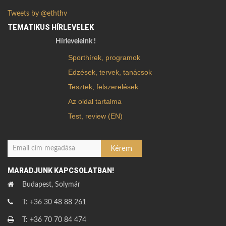
Tweets by @eththv
TEMATIKUS HÍRLEVELEK
Hírleveleink !
Sporthírek, programok
Edzések, tervek, tanácsok
Tesztek, felszerelések
Az oldal tartalma
Test, review (EN)
MARADJUNK KAPCSOLATBAN!
Budapest, Solymár
T: +36 30 48 88 261
T: +36 70 70 84 474