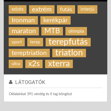
extrém
futás
edzés
interjú
Ironman
kerékpár
MTB
maraton
olimpia
terepfutás
sport
terep
triatlon
tereptriatlon
xterra
x2s
ultra
LÁTOGATÓK
Oldalainkat 391 vendég és 0 tag böngészi