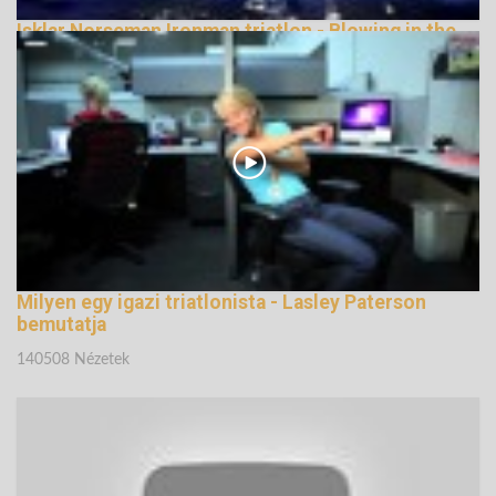
Isklar Norseman Ironman triatlon - Blowing in the
Wind
147400 Nézetek
Milyen egy igazi triatlonista - Lasley Paterson
bemutatja
140508 Nézetek