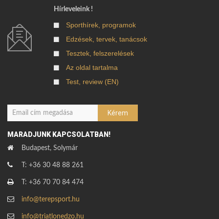
Hírleveleink !
Sporthírek, programok
Edzések, tervek, tanácsok
Tesztek, felszerelések
Az oldal tartalma
Test, review (EN)
MARADJUNK KAPCSOLATBAN!
Budapest, Solymár
T: +36 30 48 88 261
T: +36 70 70 84 474
info@terepsport.hu
info@triatlonedzo.hu