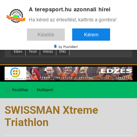
A terepsport.hu azonnali hírei
Bejelentkezés
.
Ha kéred az értesítést, kattints a gombra!
Késöbb
Kérem
by PushAlert
Edzes
Teszt
Interjú
ENG
Kezdőlap
Multisport
SWISSMAN Xtreme
Triathlon