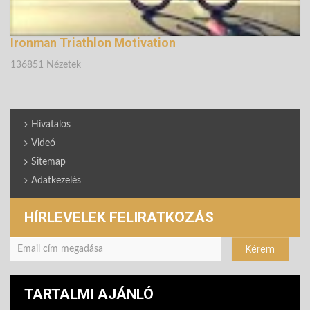
Ironman Triathlon Motivation
136851 Nézetek
Hivatalos
Videó
Sitemap
Adatkezelés
HÍRLEVELEK FELIRATKOZÁS
TARTALMI AJÁNLÓ