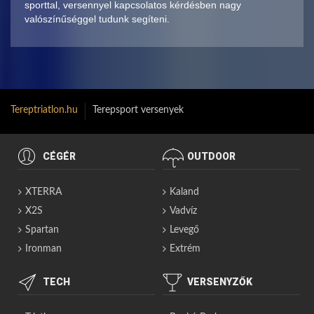
sporttal, versennyel kapcsolatos kérdésben nagy
valószínűséggel tudunk segíteni.
Tereptriatlon.hu
Terepsport versenyek
CÉGÉR
OUTDOOR
XTERRA
Kaland
X2S
Vadvíz
Spartan
Levegő
Ironman
Extrém
TECH
VERSENYZŐK