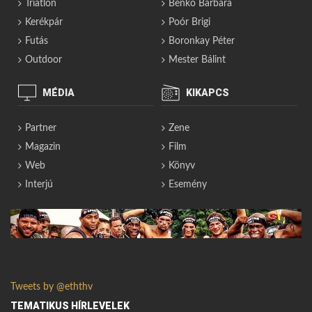
Triatlon
Benkó Barbara
Kerékpár
Poór Brigi
Futás
Boronkay Péter
Outdoor
Mester Bálint
MÉDIA
KIKAPCS
Partner
Zene
Magazin
Film
Web
Könyv
Interjú
Esemény
Tweets by @eththv
TEMATIKUS HÍRLEVELEK