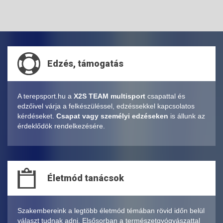
Edzés, támogatás
A terepsport.hu a
X2S TEAM multisport
csapattal és
edzőivel várja a felkészüléssel, edzéssekkel kapcsolatos
kérdéseket.
Csapat vagy személyi edzéseken
is állunk az
érdeklődök rendelkezésére.
Életmód tanácsok
Szakembereink a legtöbb életmód témában rövid időn belül
választ tudnak adni. Elsősorban a természetgyógyászattal