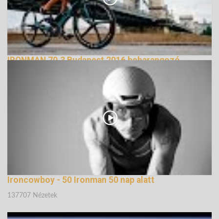
IRONMAN 70.3 Budapest 2016 beharangozó
138880 Nézetek
Ironcowboy - 50 Ironman 50 nap alatt
137707 Nézetek