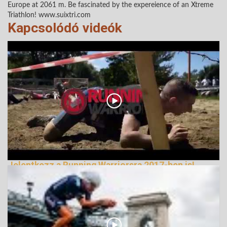
Europe at 2061 m. Be fascinated by the expereience of an Xtreme
Triathlon! www.suixtri.com
Kapcsolódó videók
Jelentkezz a Running Warriorsra 2017-ben is!
245413 Nézetek