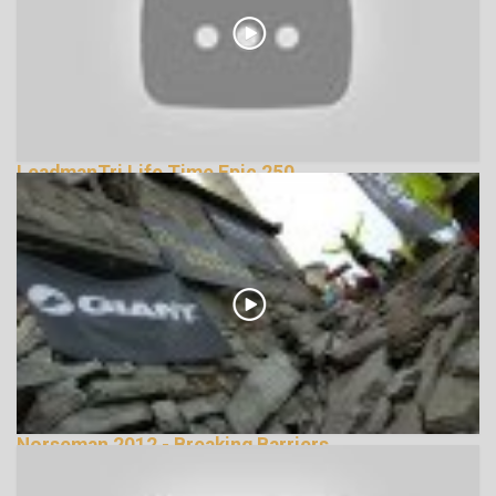
LeadmanTri Life Time Epic 250
133960 Nézetek
Norseman 2012 - Breaking Barriers
239183 Nézetek