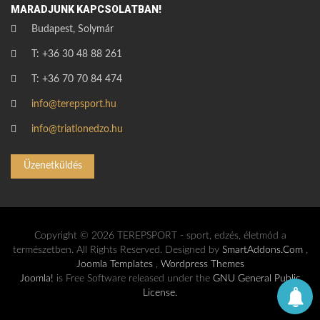
MARADJUNK KAPCSOLATBAN!
Budapest, Solymár
T: +36 30 48 88 261
T: +36 70 70 84 474
info@terepsport.hu
info@triatlonedzo.hu
Üzenetküldés
Copyright © 2026 TEREPSPORT - sport, edzés, életmód a
természetben. All Rights Reserved. Designed by
SmartAddons.Com
,
Joomla Templates
,
Wordpress Themes
Joomla!
is Free Software released under the
GNU General Public
License.