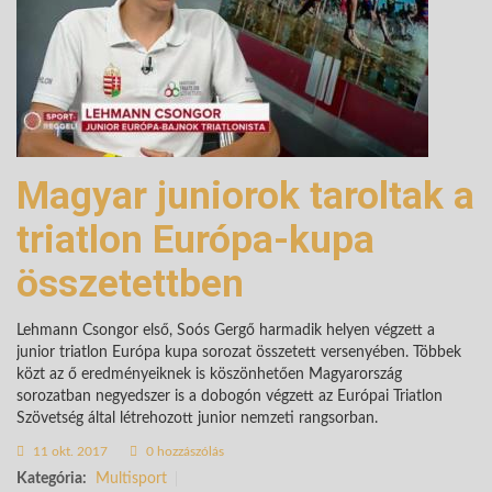
Magyar juniorok taroltak a
triatlon Európa-kupa
összetettben
Lehmann Csongor első, Soós Gergő harmadik helyen végzett a
junior triatlon Európa kupa sorozat összetett versenyében. Többek
közt az ő eredményeiknek is köszönhetően Magyarország
sorozatban negyedszer is a dobogón végzett az Európai Triatlon
Szövetség által létrehozott junior nemzeti rangsorban.
11 okt. 2017
0 hozzászólás
Kategória:
Multisport