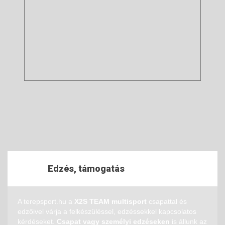
Edzés, támogatás
A terepsport.hu a
X2S TEAM multisport
csapattal és
edzőivel várja a felkészüléssel, edzéssekkel kapcsolatos
kérdéseket.
Csapat vagy személyi edzéseken
is állunk az