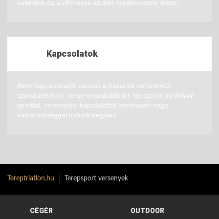
kalandok és a kihívások az élet mindennapos részei.
Kapcsolatok
Aktív kapcsolataink vannak a hazai és nemzetközi
szervezetekkel, versenyrendezőkkel, így szinte bármilyen
sporttal, versennyel kapcsolatos kérdésben nagy
valószínűséggel tudunk segíteni.
Tereptriatlon.hu
Terepsport versenyek
CÉGÉR
OUTDOOR