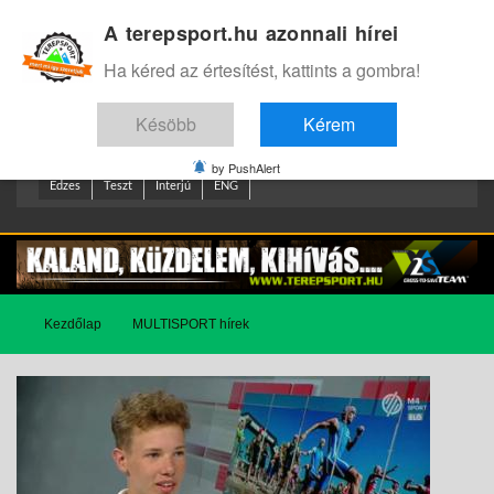
A terepsport.hu azonnali hírei
Bejelentkezés
.
Ha kéred az értesítést, kattints a gombra!
Késöbb
Kérem
by PushAlert
Edzes
Teszt
Interjú
ENG
Kezdőlap
MULTISPORT hírek