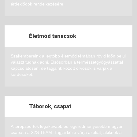
érdeklődök rendelkezésére.
Életmód tanácsok
Szakembereink a legtöbb életmód témában rövid időn belül
választ tudnak adni. Elsősorban a természetgyógyászattal
kapcsolatosan, de tagjaink között orvosok is várják a
kérdéseket.
Táborok, csapat
A terepsportok legaktívabb és legeredményesebb magyar
csapata a X2S TEAM. Tagjai közé várja azokat, akiknek a