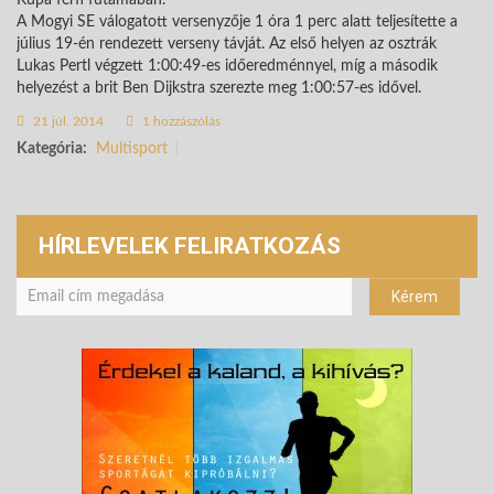
A Mogyi SE válogatott versenyzője 1 óra 1 perc alatt teljesítette a
július 19-én rendezett verseny távját. Az első helyen az osztrák
Lukas Pertl végzett 1:00:49-es időeredménnyel, míg a második
helyezést a brit Ben Dijkstra szerezte meg 1:00:57-es idővel.
21 júl. 2014
1 hozzászólás
Kategória:
Multisport
HÍRLEVELEK FELIRATKOZÁS