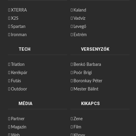
XTERRA
Kaland
X2S
Vadvíz
Spartan
Levegő
Ironman
Extrém
TECH
VERSENYZŐK
Triatlon
Benkó Barbara
Kerékpár
Poór Brigi
Futás
Boronkay Péter
Outdoor
Mester Bálint
MÉDIA
KIKAPCS
Partner
Zene
Magazin
Film
Web
Könyv