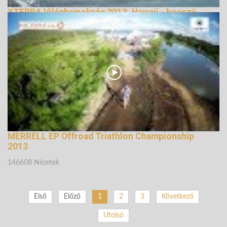
XTERRA Világbajnokság 2013, Hawaii - hosszú
verzió
168397 Nézetek
MERRELL EP Offroad Triathlon Championship
2013
146608 Nézetek
Első
Előző
1
2
3
Következő
Utolsó