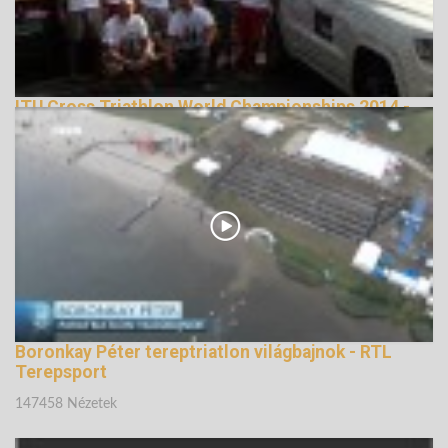
ITU Cross Triathlon World Championships 2014 -
official video, X2S TEAM, Hungary
162935 Nézetek
Boronkay Péter tereptriatlon világbajnok - RTL
Terepsport
147458 Nézetek