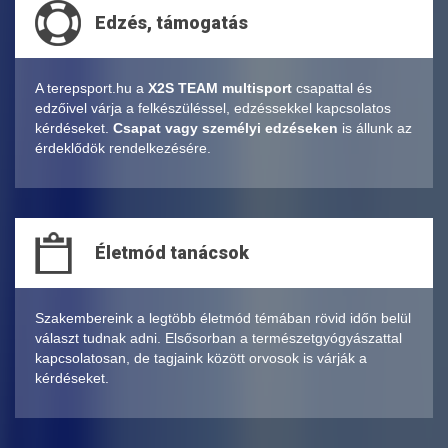
Edzés, támogatás
A terepsport.hu a
X2S TEAM multisport
csapattal és
edzőivel várja a felkészüléssel, edzéssekkel kapcsolatos
kérdéseket.
Csapat vagy személyi edzéseken
is állunk az
érdeklődök rendelkezésére.
Életmód tanácsok
Szakembereink a legtöbb életmód témában rövid időn belül
választ tudnak adni. Elsősorban a természetgyógyászattal
kapcsolatosan, de tagjaink között orvosok is várják a
kérdéseket.