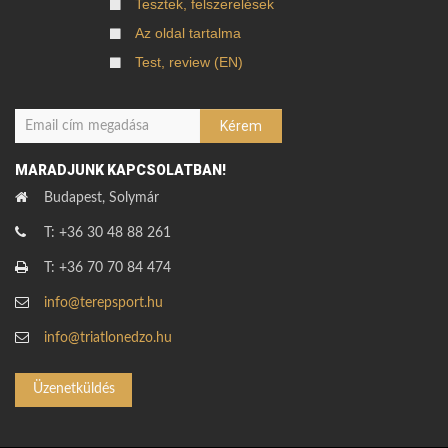
Tesztek, felszerelések
Az oldal tartalma
Test, review (EN)
MARADJUNK KAPCSOLATBAN!
Budapest, Solymár
T: +36 30 48 88 261
T: +36 70 70 84 474
info@terepsport.hu
info@triatlonedzo.hu
Üzenetküldés