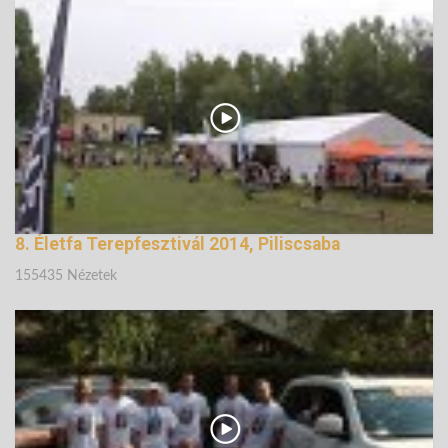
148566 Nézetek
8. Életfa Terepfesztivál 2014, Piliscsaba
155435 Nézetek