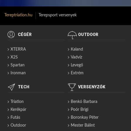
Tereptriatlon.hu
Terepsport versenyek
CÉGÉR
OUTDOOR
XTERRA
Kaland
X2S
Vadvíz
Spartan
Levegő
Ironman
Extrém
TECH
VERSENYZŐK
Triatlon
Benkó Barbara
Kerékpár
Poór Brigi
Futás
Boronkay Péter
Outdoor
Mester Bálint