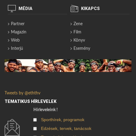
MÉDIA
KIKAPCS
Partner
Zene
Magazin
Film
Web
Könyv
Interjú
Esemény
Tweets by @eththv
TEMATIKUS HÍRLEVELEK
Hírleveleink !
Sporthírek, programok
Edzések, tervek, tanácsok