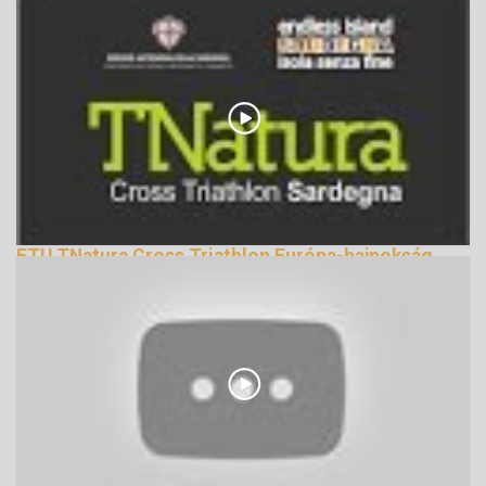
ETU TNatura Cross Triathlon Európa-bajnokság
2014
159912 Nézetek