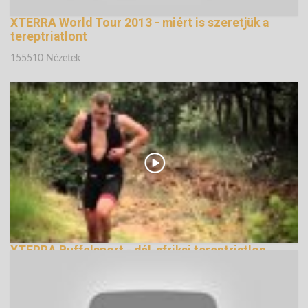
XTERRA World Tour 2013 - miért is szeretjük a
tereptriatlont
155510 Nézetek
XTERRA Buffelsport - dél-afrikai tereptriatlon
évadnyitófutam bemutató videó
220260 Nézetek