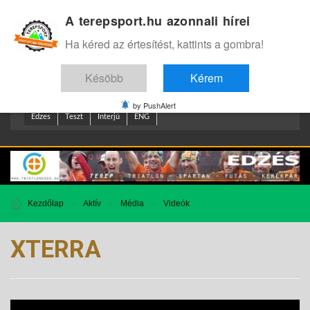
A terepsport.hu azonnali hírei
Bejelentkezés
.
Ha kéred az értesítést, kattints a gombra!
Késöbb
Kérem
by PushAlert
Edzes
Teszt
Interjú
ENG
Kezdőlap
Aktív
Média
Videók
XTERRA