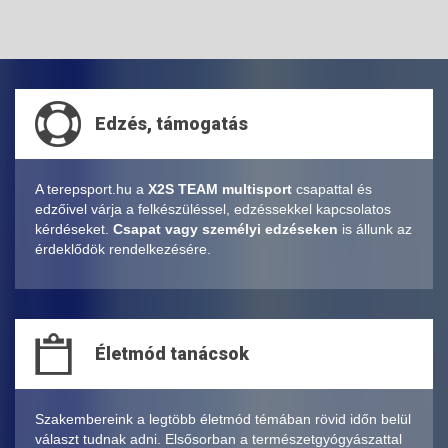
Edzés, támogatás
A terepsport.hu a
X2S TEAM multisport
csapattal és
edzőivel várja a felkészüléssel, edzéssekkel kapcsolatos
kérdéseket.
Csapat vagy személyi edzéseken
is állunk az
érdeklődök rendelkezésére.
Életmód tanácsok
Szakembereink a legtöbb életmód témában rövid időn belül
választ tudnak adni. Elsősorban a természetgyógyászattal