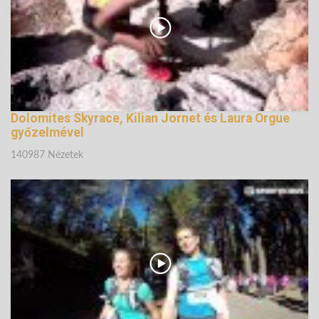
Dolomites Skyrace, Kilian Jornet és Laura Orgue
győzelmével
140987 Nézetek