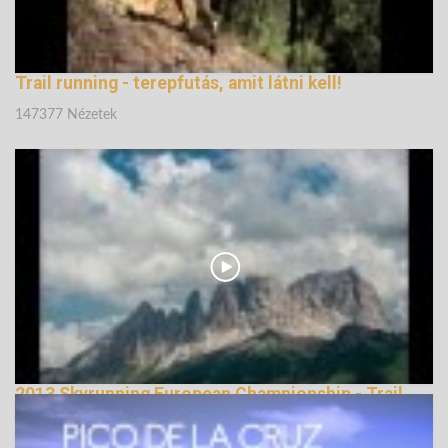
Trail running - terepfutás, amit látni kell!
147377 Nézetek
2013 Skyrunning European Championship - Trail
Running
144999 Nézetek