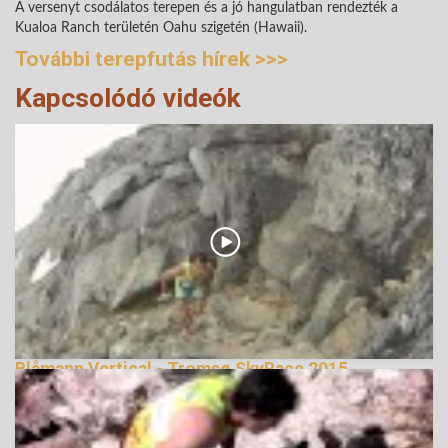
A versenyt csodálatos terepen és a jó hangulatban rendezték a
Kualoa Ranch területén Oahu szigetén (Hawaii).
További terepfutás hírek >>>
Kapcsolódó videók
Blåmann Vertical - Tromsø SkyRace 2015
terepfutás
144236 Nézetek