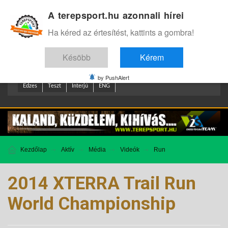
A terepsport.hu azonnali hírei
Bejelentkezés
.
Ha kéred az értesítést, kattints a gombra!
Késöbb
Kérem
by PushAlert
Edzes
Teszt
Interjú
ENG
Kezdőlap
Aktív
Média
Videók
Run
2014 XTERRA Trail Run
World Championship