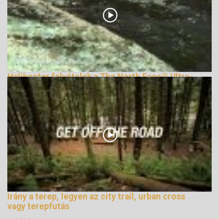
Helikopter felvételek a The North Face® Ultra-
Trail du Mont-Blanc® 2011-ről
169429 Nézetek
Irány a terep, legyen az city trail, urban cross
vagy terepfutás