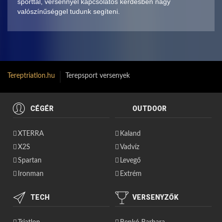
sporttal, versennyel kapcsolatos kérdésben nagy
valószínűséggel tudunk segíteni.
Tereptriatlon.hu
Terepsport versenyek
CÉGÉR
OUTDOOR
XTERRA
Kaland
X2S
Vadvíz
Spartan
Levegő
Ironman
Extrém
TECH
VERSENYZŐK