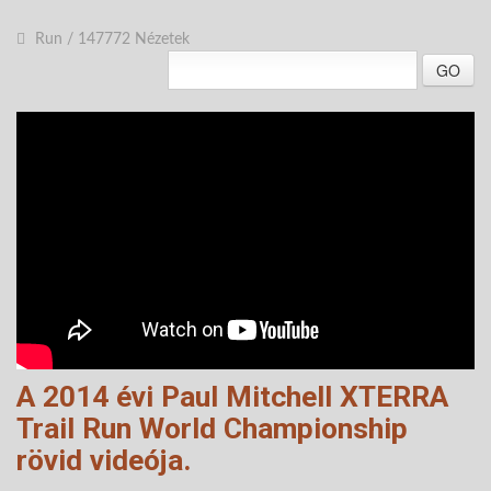
Run
/
147772 Nézetek
GO
A 2014 évi
Paul Mitchell XTERRA
Trail Run World Championship
rövid videója.