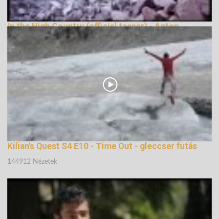
In the High Country (official teaser) - Anton
Krupicka
148165 Nézetek
Kilian's Quest S4 E10 - Time Out - gleccser futás
144912 Nézetek