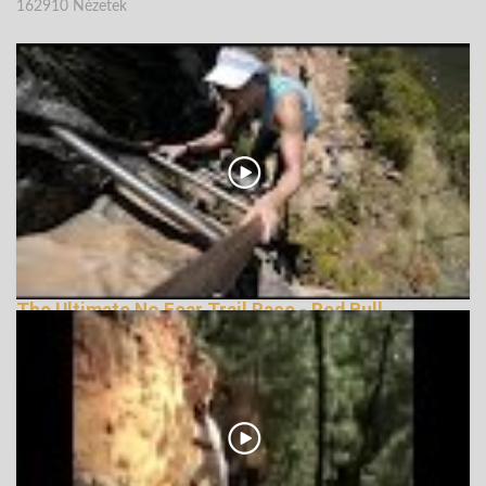
162910 Nézetek
The Ultimate No Fear Trail Race - Red Bull
LionHeart
162197 Nézetek