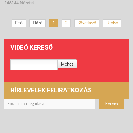
146144 Nézetek
Első
Előző
1
2
Következő
Utolsó
VIDEÓ KERESŐ
Mehet
HÍRLEVELEK FELIRATKOZÁS