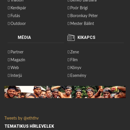
Triatlon
Benkó Barbara
Kerékpár
Poór Brigi
Futás
Boronkay Péter
Outdoor
Mester Bálint
MÉDIA
KIKAPCS
Partner
Zene
Magazin
Film
Web
Könyv
Interjú
Esemény
Tweets by @eththv
TEMATIKUS HÍRLEVELEK