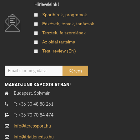
Hírleveleink !
Sporthírek, programok
Edzések, tervek, tanácsok
Tesztek, felszerelések
Az oldal tartalma
Test, review (EN)
MARADJUNK KAPCSOLATBAN!
Budapest, Solymár
T: +36 30 48 88 261
T: +36 70 70 84 474
info@terepsport.hu
info@triatlonedzo.hu