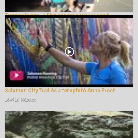
Transvulcania, a Skyrunning sorozat egyik
legszebb futama
150202 Nézetek
Salomon CityTrail és a terepfutó Anna Frost
164910 Nézetek