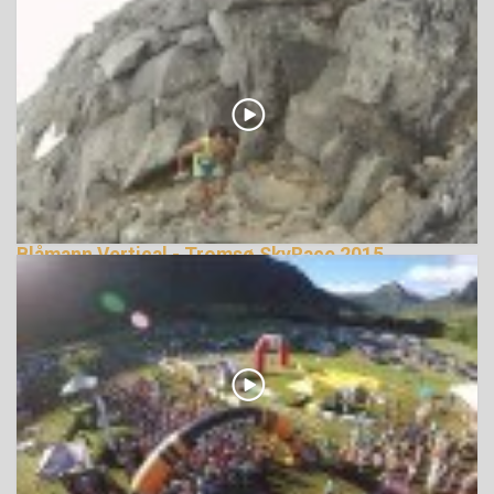
Blåmann Vertical - Tromsø SkyRace 2015
terepfutás
144083 Nézetek