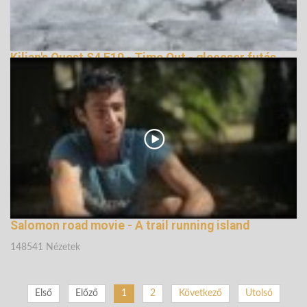
Kilian's Quest S4 E10 - Time Out - gleccser futás
144757 Nézetek
Salomon road movie - A trail running island
148541 Nézetek
Első
Előző
1
2
Következő
Utolsó