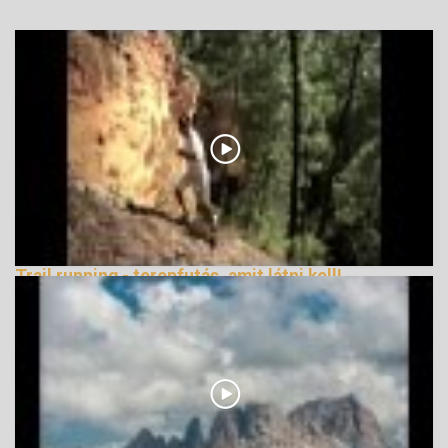
Trail running - terepfutás, amit látni kell!
147205 Nézetek