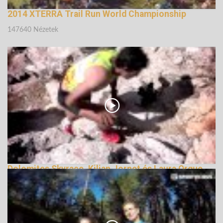
2014 XTERRA Trail Run World Championship
147640 Nézetek
Dolomites Skyrace, Kilian Jornet és Laura Orgue
győzelmével
140828 Nézetek