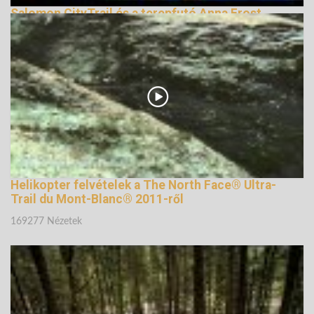
Salomon CityTrail és a terepfutó Anna Frost
164749 Nézetek
Helikopter felvételek a The North Face® Ultra-
Trail du Mont-Blanc® 2011-ről
169277 Nézetek