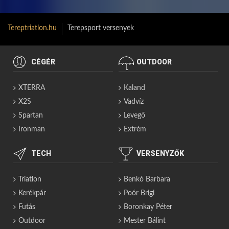
Tereptriatlon.hu
Terepsport versenyek
CÉGÉR
OUTDOOR
XTERRA
Kaland
X2S
Vadvíz
Spartan
Levegő
Ironman
Extrém
TECH
VERSENYZŐK
Triatlon
Benkó Barbara
Kerékpár
Poór Brigi
Futás
Boronkay Péter
Outdoor
Mester Bálint