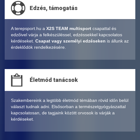
Edzés, támogatás
A terepsport.hu a
X2S TEAM multisport
csapattal és
edzőivel várja a felkészüléssel, edzéssekkel kapcsolatos
kérdéseket.
Csapat vagy személyi edzéseken
is állunk az
érdeklődök rendelkezésére.
Életmód tanácsok
Szakembereink a legtöbb életmód témában rövid időn belül
választ tudnak adni. Elsősorban a természetgyógyászattal
kapcsolatosan, de tagjaink között orvosok is várják a
kérdéseket.