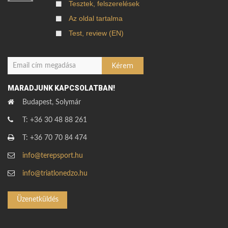
Tesztek, felszerelések
Az oldal tartalma
Test, review (EN)
MARADJUNK KAPCSOLATBAN!
Budapest, Solymár
T: +36 30 48 88 261
T: +36 70 70 84 474
info@terepsport.hu
info@triatlonedzo.hu
Üzenetküldés