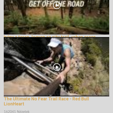
Irány a terep, legyen az city trail, urban cross
vagy terepfutás
162763 Nézetek
The Ultimate No Fear Trail Race - Red Bull
LionHeart
162041 Nézetek