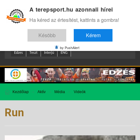
A terepsport.hu azonnali hírei
Bejelentkezés
.
Ha kéred az értesítést, kattints a gombra!
Késöbb
Kérem
by PushAlert
Edzes
Teszt
Interjú
ENG
Kezdőlap
Aktív
Média
Videók
Run