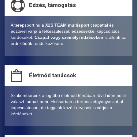
Edzés, támogatás
A terepsport.hu a
X2S TEAM multisport
csapattal és
edzőivel várja a felkészüléssel, edzéssekkel kapcsolatos
kérdéseket.
Csapat vagy személyi edzéseken
is állunk az
érdeklődök rendelkezésére.
Életmód tanácsok
Szakembereink a legtöbb életmód témában rövid időn belül
választ tudnak adni. Elsősorban a természetgyógyászattal
kapcsolatosan, de tagjaink között orvosok is várják a
kérdéseket.