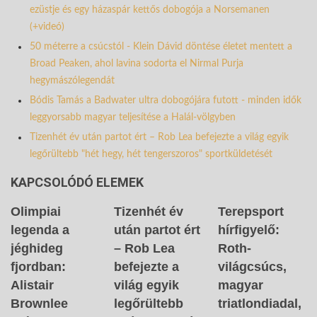
ezüstje és egy házaspár kettős dobogója a Norsemanen
(+videó)
50 méterre a csúcstól - Klein Dávid döntése életet mentett a
Broad Peaken, ahol lavina sodorta el Nirmal Purja
hegymászólegendát
Bódis Tamás a Badwater ultra dobogójára futott - minden idők
leggyorsabb magyar teljesítése a Halál-völgyben
Tizenhét év után partot ért – Rob Lea befejezte a világ egyik
legőrültebb "hét hegy, hét tengerszoros" sportküldetését
KAPCSOLÓDÓ ELEMEK
Olimpiai
Tizenhét év
Terepsport
legenda a
után partot ért
hírfigyelő:
jéghideg
– Rob Lea
Roth-
fjordban:
befejezte a
világcsúcs,
Alistair
világ egyik
magyar
Brownlee
legőrültebb
triatlondiadal,