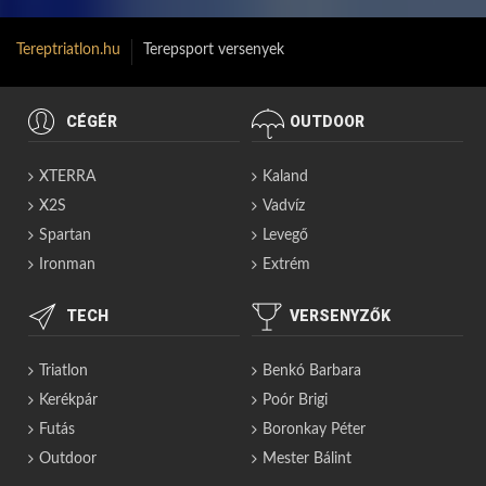
Tereptriatlon.hu
Terepsport versenyek
CÉGÉR
OUTDOOR
XTERRA
Kaland
X2S
Vadvíz
Spartan
Levegő
Ironman
Extrém
TECH
VERSENYZŐK
Triatlon
Benkó Barbara
Kerékpár
Poór Brigi
Futás
Boronkay Péter
Outdoor
Mester Bálint