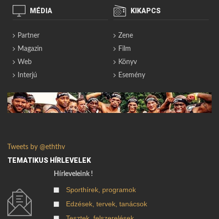
MÉDIA
KIKAPCS
Partner
Zene
Magazin
Film
Web
Könyv
Interjú
Esemény
Tweets by @eththv
TEMATIKUS HÍRLEVELEK
Hírleveleink !
Sporthírek, programok
Edzések, tervek, tanácsok
Tesztek, felszerelések