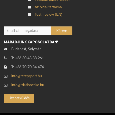
Az oldal tartalma
Test, review (EN)
MARADJUNK KAPCSOLATBAN!
Budapest, Solymár
T: +36 30 48 88 261
T: +36 70 70 84 474
info@terepsport.hu
info@triatlonedzo.hu
Üzenetküldés