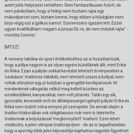
azért jobb helyezést reméltem. Reni fantasztikusan futott, de
nem pánikoltam, hogy a feléig nem hoztam rajta egy
másodpercet sem, bíztam benne, hogy ebben a hőségben nem
bírja végig ezt a gyilkos iramot. Szerencsére igazam lett. Ezzel
ugyan kvalifikáltam magam a júniusi Eb-re, de nem indulok rajta" -
mondta Csomor.
[MTSZ]
A verseny taktikai és sport értékeléséhez az is hozzátartozik,
hogy a pálya nagyon is az olyan egyéni küzdőknek állt, mint Erika
és Réka. Ezan a pályán sokkal kevésbé lehetett érvényesíteni a
'szokásos' triatlonos taktikát, nem lehetett utazni a bollyal, nem
voltak előnyben egy jó bolyban a gyengébb kerékpárosok. Itt
mindenkinek válogatás nélkül meg kellett küzdeni az
emelkedőkkel, kanyarokkal, nem volt pihenés. Talán egy sík,
gyorsabb, kevesebb erőt és állóképességet igénylő pályán Erika és
Réka nem tudott volna ennyire jól szerepelni. De annak idején a
triatlon hőskorában sok világklasszis már nem is tekintette
triatlonnak a bolyázással 'megkönnyített' triatlont. Ezen lehet
vitatkozni, a jelen olimpiai triatlonja ilyen - de az is tagadhatatlan,
hogy a sportág több jeles képviselője kaphatna nagyobb figyelmet