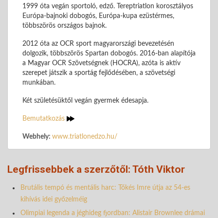
1999 óta vegán sportoló, edző. Tereptriatlon korosztályos
Európa-bajnoki dobogós, Európa-kupa ezüstérmes,
többszörös országos bajnok.
2012 óta az OCR sport magyarországi bevezetésén
dolgozik, többszörös Spartan dobogós. 2016-ban alapítója
a Magyar OCR Szövetségnek (HOCRA), azóta is aktív
szerepet játszik a sportág fejlődésében, a szövetségi
munkában.
Két születésüktől vegán gyermek édesapja.
Bemutatkozás
Webhely:
www.triatlonedzo.hu/
Legfrissebbek a szerzőtől: Tóth Viktor
Brutális tempó és mentális harc: Tőkés Imre útja az 54-es
kihívás idei győzelméig
Olimpiai legenda a jéghideg fjordban: Alistair Brownlee drámai