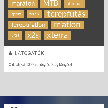
MTB
maraton
olimpia
terepfutás
sport
terep
triatlon
tereptriatlon
xterra
x2s
ultra
LÁTOGATÓK
Oldalainkat 1377 vendég és 0 tag böngészi