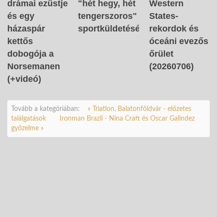
drámai ezüstje
"hét hegy, hét
Western
és egy
tengerszoros"
States-
házaspár
sportküldetését
rekordok és
kettős
óceáni evezős
dobogója a
őrület
Norsemanen
(20260706)
(+videó)
Tovább a kategóriában:
« Triatlon, Balatonföldvár - előzetes
találgatások
Ironman Brazil - Nina Craft és Oscar Galindez
győzelme »