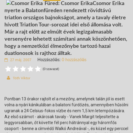
Füred: Csomor ErikaCsomor Erika
nyerte a Balatonfüreden rendezett rövidtávú
triatlon országos bajnokságot, amely a tavaly életre
hívott Triatlon Tour-sorozat idei első állomása volt.
Már a rajt előtt az elmúlt évek legizgalmasabb
versenyére lehetett számítani annak köszönhetően,
hogy a nemzetközi élmezőnybe tartozó hazai
duatlonosok is rajthoz álltak.
27 máj. 2007
Hozzászólás:
0 hozzászólás
(0 szavazat)
Tóth Viktor
Pontban 13 órakor rajtolt el a mezőny, amelynek talán jól is esett
volna a nyári kánikulában a balatoni fürdőzés, amennyiben hűsölni
ugranak a 24 Celsius-fokos vízbe és nem 1,5 km letempózására.
Az első számot - akárcsak tavaly - Vanek Margit teljesítette a
leggyorsabban, őt követte fél perc hátránnyal egy háromfős
csoport - benne a címvédő Walkó Andreával -, és közel egy perccel