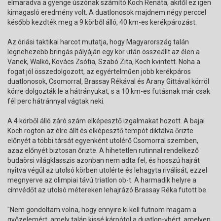
elmaradva a gyenge úszónak számító Koch Renáta, akitől ez igen
kimagasló eredmény volt. A duatlonosok majdnem négy perccel
később kezdték meg a 9 körből álló, 40 km-es kerékpározást.
Az óriási taktikai harcot mutatja, hogy Magyarország talán
legnehezebb bringás pályáján egy kör után összeállt az élen a
Vanek, Walkó, Kovács Zsófia, Szabó Zita, Koch kvintett. Noha a
fogat jól összedolgozott, az egyértelműen jobb kerékpáros
duatlonosok, Csomorral, Brassay Rékával és Arany Gittával körröl
körre dolgozták le a hátrányukat, s a 10 km-es futásnak már csak
fél perc hátránnyal vágtak neki.
A 4 körből álló záró szám elképesztő izgalmakat hozott. A bajai
Koch rögtön az élre állt és elképesztő tempót diktálva őrizte
előnyét a többi társát egyenként utolérő Csomorral szemben,
azaz előnyét biztosan őrizte. A hihetetlen rutinnal rendelkező
budaörsi világklasszis azonban nem adta fel, és hosszú hajrát
nyitva végül az utolsó körben utolérte és lehagyta riválisát, ezzel
megnyerve az olimpiai távú triatlon ob-t. A harmadik helyre a
címvédőt az utolsó métereken lehajrázó Brassay Réka futott be.
"Nem gondoltam volna, hogy ennyire ki kell futnom magam a
győzelemért, amely talán kissé kárpótol a duatlon-vbért, amelyen