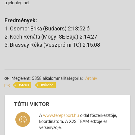
a jelenleginél.
Eredmények:
1. Csomor Erika (Budaörs) 2:13:52 ó
2. Koch Renáta (Mogyi SE Baja) 2:14:27
3. Brassay Réka (Veszprémi TC) 2:15:08
Megjelent: 5358 alkalommal
Kategória:
Archív
xterra
triatlon
TÓTH VIKTOR
A
www.terepsport.hu
oldal főszerkesztője,
koordinátora. A X2S TEAM edzője és
versenyzője.