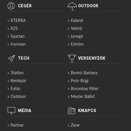
CÉGÉR
OUTDOOR
XTERRA
Kaland
X2S
Vadvíz
Spartan
Levegő
Ironman
Extrém
TECH
VERSENYZŐK
Triatlon
Benkó Barbara
Kerékpár
Poór Brigi
Futás
Boronkay Péter
Outdoor
Mester Bálint
MÉDIA
KIKAPCS
Partner
Zene