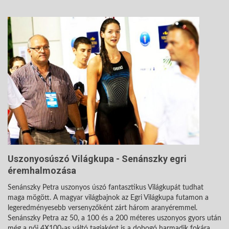
Uszonyosúszó Világkupa - Senánszky egri
éremhalmozása
Senánszky Petra uszonyos úszó fantasztikus Világkupát tudhat
maga mögött. A magyar világbajnok az Egri Világkupa futamon a
legeredményesebb versenyzőként zárt három aranyéremmel.
Senánszky Petra az 50, a 100 és a 200 méteres uszonyos gyors után
még a női 4X100-as váltó tagjaként is a dobogó harmadik fokára