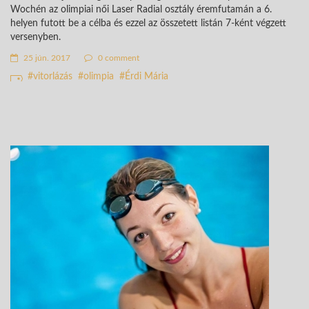
Wochén az olimpiai női Laser Radial osztály éremfutamán a 6.
helyen futott be a célba és ezzel az összetett listán 7-ként végzett
versenyben.
25 jún. 2017
0 comment
vitorlázás
olimpia
Érdi Mária