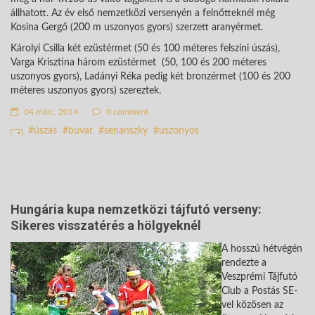
állhatott. Az év első nemzetközi versenyén a felnőtteknél még
Kosina Gergő (200 m uszonyos gyors) szerzett aranyérmet.
Károlyi Csilla két ezüstérmet (50 és 100 méteres felszíni úszás),
Varga Krisztina három ezüstérmet (50, 100 és 200 méteres
uszonyos gyors), Ladányi Réka pedig két bronzérmet (100 és 200
méteres uszonyos gyors) szereztek.
04 márc. 2014
0 comment
úszás
buvar
senanszky
uszonyos
Hungária kupa nemzetközi tájfutó verseny:
Sikeres visszatérés a hölgyeknél
A hosszú hétvégén
rendezte a
Veszprémi Tájfutó
Club a Postás SE-
vel közösen az