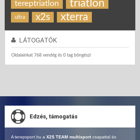
triatlon
tereptriatlon
xterra
x2s
ultra
LÁTOGATÓK
Oldalainkat 768 vendég és 0 tag böngészi
Edzés, támogatás
A terepsport.hu a
X2S TEAM multisport
csapattal és