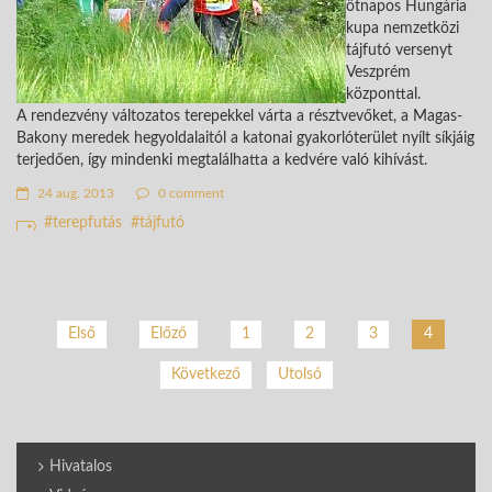
ötnapos Hungária
kupa nemzetközi
tájfutó versenyt
Veszprém
központtal.
A rendezvény változatos terepekkel várta a résztvevőket, a Magas-
Bakony meredek hegyoldalaitól a katonai gyakorlóterület nyílt síkjáig
terjedően, így mindenki megtalálhatta a kedvére való kihívást.
24 aug. 2013
0 comment
terepfutás
tájfutó
Első
Előző
1
2
3
4
Következő
Utolsó
Hivatalos