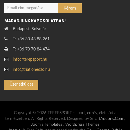
MARADJUNK KAPCSOLATBAN!
Budapest, Solymár
T: +36 30 48 88 261
T: +36 70 70 84 474
info@terepsport.hu
info@triatlonedzo.hu
Üzenetküldés
Copyright © 2026 TEREPSPORT - sport, edzés, életmód a
természetben. All Rights Reserved. Designed by
SmartAddons.Com
,
Joomla Templates
,
Wordpress Themes