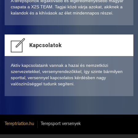
A terepsportok legaktívabb és legeredményesebb magyar
csapata a X2S TEAM. Tagjai közé várja azokat, akiknek a
kalandok és a kihívások az élet mindennapos részei.
Kapcsolatok
Aktív kapcsolataink vannak a hazai és nemzetközi
szervezetekkel, versenyrendezőkkel, így szinte bármilyen
sporttal, versennyel kapcsolatos kérdésben nagy
valószínűséggel tudunk segíteni.
Tereptriatlon.hu
Terepsport versenyek