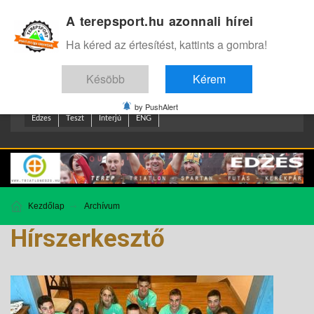
A terepsport.hu azonnali hírei
Bejelentkezés
.
Ha kéred az értesítést, kattints a gombra!
Késöbb
Kérem
by PushAlert
Edzes
Teszt
Interjú
ENG
Kezdőlap
Archívum
Hírszerkesztő