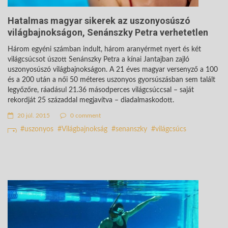
Hatalmas magyar sikerek az uszonyosúszó
világbajnokságon, Senánszky Petra verhetetlen
Három egyéni számban indult, három aranyérmet nyert és két
világcsúcsot úszott Senánszky Petra a kínai Jantajban zajló
uszonyosúszó világbajnokságon. A 21 éves magyar versenyző a 100
és a 200 után a női 50 méteres uszonyos gyorsúszásban sem talált
legyőzőre, ráadásul 21.36 másodperces világcsúccsal – saját
rekordját 25 századdal megjavítva – diadalmaskodott.
20 júl. 2015
0 comment
uszonyos
Világbajnokság
senanszky
világcsúcs