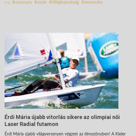
uszonyos
úszás
Világbajnokság
senanszky
Érdi Mária újabb vitorlás sikere az olimpiai női
Laser Radial futamon
Érdi Mária újabb világversenyen végzett az élmezőnyben! A Kieler