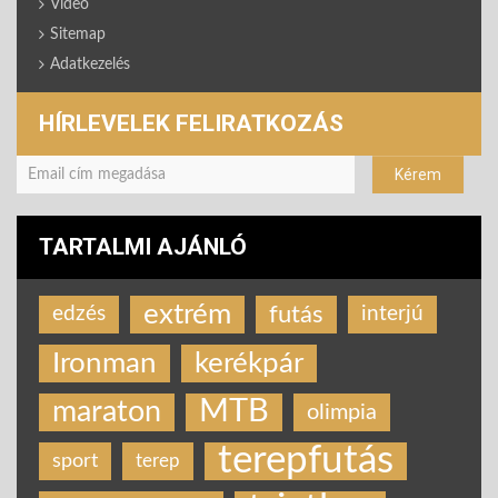
Videó
Sitemap
Adatkezelés
HÍRLEVELEK FELIRATKOZÁS
TARTALMI AJÁNLÓ
extrém
futás
edzés
interjú
Ironman
kerékpár
MTB
maraton
olimpia
terepfutás
sport
terep