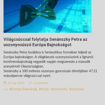
Világcsúccsal folytatja Senánszky Petra az
uszonyosúszó Európa Bajnokságot
Senánszky Petra továbbra is fantasztikus formában teljesít az
Európa-bajnokságon. A világklasszis uszonyosúszónk a lignanói
kontinensbajnokság negyedik napján megszerezte a második
aranyérmét Olaszországban.
Senánszky a 100 méteres uszonyos gyorsúszás döntőjében 47.21
másodperces világcsúccsal nyert.
02 aug. 2014
0 comment
Európa Bajnokság
buvar
senanszky
uszonyos