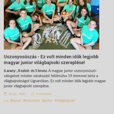
Uszonyosúszás - Ez volt minden idők legjobb
magyar junior világbajnoki szereplése!
6 arany-, 8 ezüst- és 5 bronz.
A magyar junior uszonyosúszó-
válogatott minden várakozást felülmúlva 19 éremmel zárta a
világbajnokságot Lignanóban. Ez volt minden idők legjobb magyar
junior világbajnoki szereplése.
21 jún. 2021
0 comment
buvar
uszonyos
junior
világbajnoki