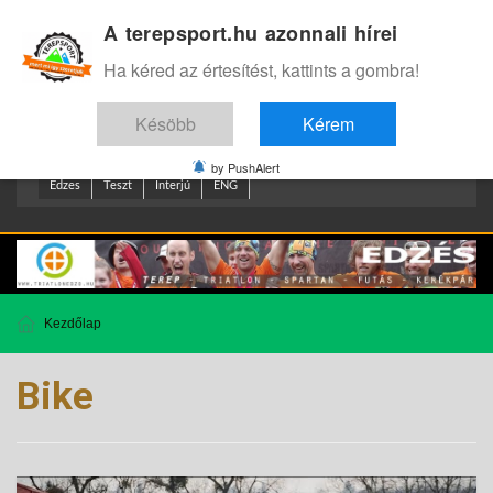
A terepsport.hu azonnali hírei
Bejelentkezés
.
Ha kéred az értesítést, kattints a gombra!
Késöbb
Kérem
by PushAlert
Edzes
Teszt
Interjú
ENG
Kezdőlap
Bike