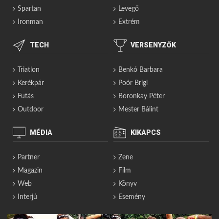
Spartan
Levegő
Ironman
Extrém
TECH
VERSENYZŐK
Triatlon
Benkó Barbara
Kerékpár
Poór Brigi
Futás
Boronkay Péter
Outdoor
Mester Bálint
MÉDIA
KIKAPCS
Partner
Zene
Magazin
Film
Web
Könyv
Interjú
Esemény