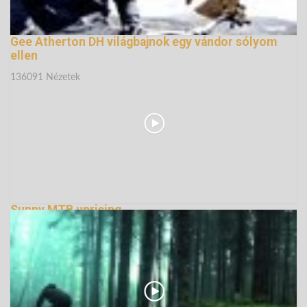
Gee Atherton DH világbajnok egy vándor sólyom
ellen
136091 Nézetek
Sunny MTB uprising...
135199 Nézetek