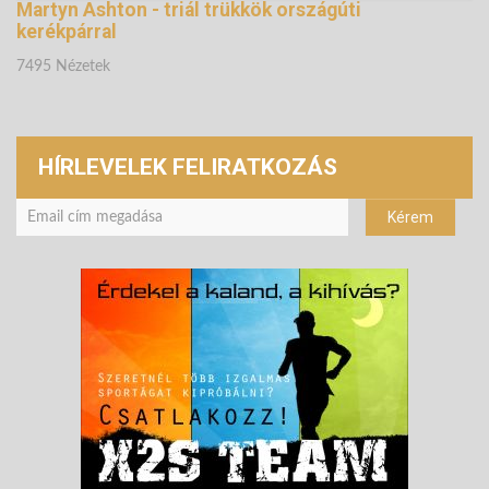
Martyn Ashton - triál trükkök országúti
kerékpárral
7495 Nézetek
HÍRLEVELEK FELIRATKOZÁS