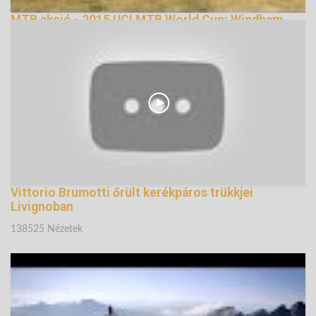
MTB akció - 2015 UCI MTB World Cup: Windham
(USA)
134419 Nézetek
Vittorio Brumotti őrült kerékpáros trükkjei
Livignoban
138525 Nézetek