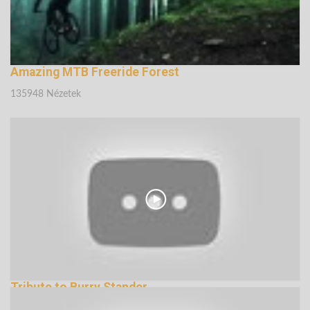
Amazing MTB Freeride Forest
135948 Nézetek
Tribute to Burry Stander
133937 Nézetek