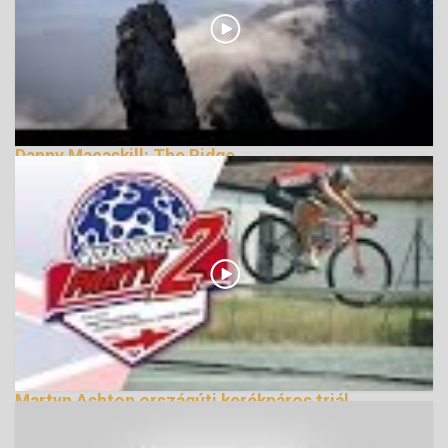
Danny Macaskill: The Ridge
170710 Nézetek
Martyn Ashton országúti kerékpáros triál
bemutatója (2. rész)