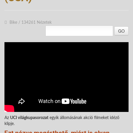
Bike
/
134261 Nézetek
GO
Az
UCI világkupasorozat
egyik állomásának akció filmeket idéző
klipje.
Ezt nézve megérthető, miért is olyan