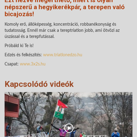
népszerű a hegyikerékpár, a terepen való
bicajozás!
Komoly erő, állóképesség, koncentráció, robbanékonyság és
tudatosság. Ennél már csak a tereptriatlon jobb, ami ötvözi az
úszással és a terepfutással.
Próbáld ki Te is!
Edzés és felkészítés:
www.triatlonedzo.hu
Csapat:
www.3x2s.hu
Kapcsolódó videók