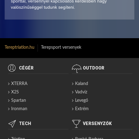
sporttal, versennyel kapcsolatos kérdésben nagy
valószínűséggel tudunk segíteni.
Tereptriatlon.hu
Terepsport versenyek
CÉGÉR
OUTDOOR
XTERRA
Kaland
X2S
Vadvíz
Spartan
Levegő
Ironman
Extrém
TECH
VERSENYZŐK