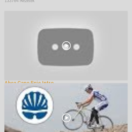
133764 Nézetek
Absa Cape Epic Intro
139315 Nézetek