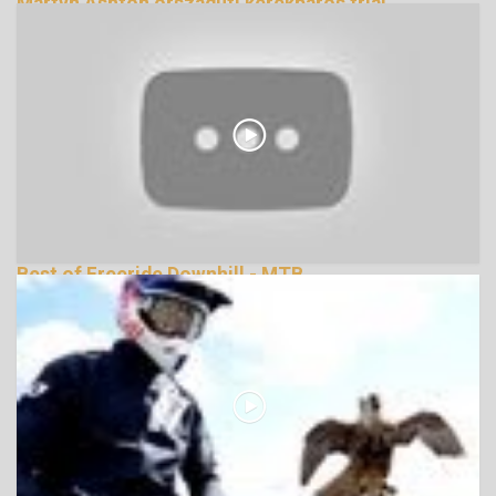
Martyn Ashton országúti kerékpáros triál
bemutatója (2. rész)
142283 Nézetek
Best of Freeride Downhill - MTB
134605 Nézetek