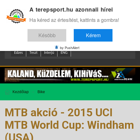
A terepsport.hu azonnali hírei
Bejelentkezés
.
Ha kéred az értesítést, kattints a gombra!
Késöbb
Kérem
by PushAlert
Edzes
Teszt
Interjú
ENG
Kezdőlap
Bike
MTB akció - 2015 UCI
MTB World Cup: Windham
(USA)