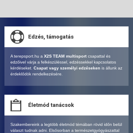
Edzés, támogatás
A terepsport.hu a
X2S TEAM multisport
csapattal és
edzőivel várja a felkészüléssel, edzéssekkel kapcsolatos
kérdéseket.
Csapat vagy személyi edzéseken
is állunk az
érdeklődök rendelkezésére.
Életmód tanácsok
Szakembereink a legtöbb életmód témában rövid időn belül
választ tudnak adni. Elsősorban a természetgyógyászattal