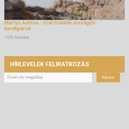
Martyn Ashton - triál trükkök országúti
kerékpárral
7495 Nézetek
HÍRLEVELEK FELIRATKOZÁS