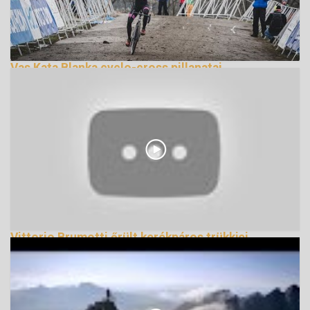
Vas Kata Blanka cyclo-cross pillanatai
276027 Nézetek
Vittorio Brumotti őrült kerékpáros trükkjei
Livignoban
138355 Nézetek