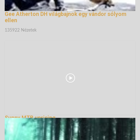
Gee Atherton DH világbajnok egy vándor sólyom
ellen
135922 Nézetek
Sunny MTB uprising...
135034 Nézetek