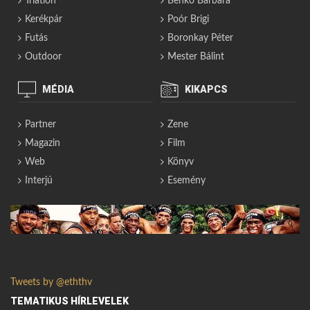
Triatlon
Benkó Barbara
Kerékpár
Poór Brigi
Futás
Boronkay Péter
Outdoor
Mester Bálint
MÉDIA
KIKAPCS
Partner
Zene
Magazin
Film
Web
Könyv
Interjú
Esemény
Tweets by @eththv
TEMATIKUS HÍRLEVELEK