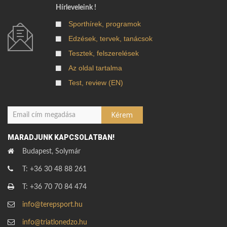
Hírleveleink !
Sporthírek, programok
Edzések, tervek, tanácsok
Tesztek, felszerelések
Az oldal tartalma
Test, review (EN)
MARADJUNK KAPCSOLATBAN!
Budapest, Solymár
T: +36 30 48 88 261
T: +36 70 70 84 474
info@terepsport.hu
info@triatlonedzo.hu