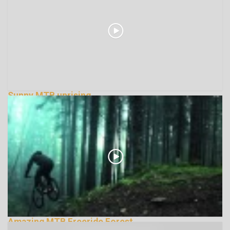
Sunny MTB uprising...
135190 Nézetek
Amazing MTB Freeride Forest