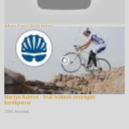
Absa Cape Epic Intro
139469 Nézetek
Martyn Ashton - triál trükkök országúti
kerékpárral
7495 Nézetek