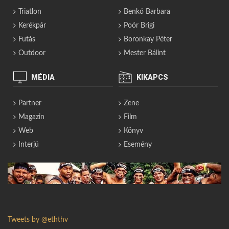
Triatlon
Benkó Barbara
Kerékpár
Poór Brigi
Futás
Boronkay Péter
Outdoor
Mester Bálint
MÉDIA
KIKAPCS
Partner
Zene
Magazin
Film
Web
Könyv
Interjú
Esemény
Tweets by @eththv