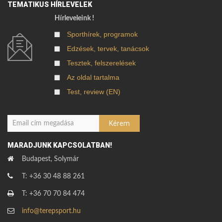
TEMATIKUS HÍRLEVELEK
Hírleveleink !
Sporthírek, programok
Edzések, tervek, tanácsok
Tesztek, felszerelések
Az oldal tartalma
Test, review (EN)
MARADJUNK KAPCSOLATBAN!
Budapest, Solymár
T: +36 30 48 88 261
T: +36 70 70 84 474
info@terepsport.hu