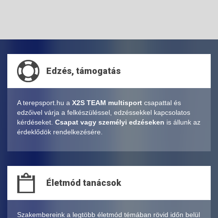
Edzés, támogatás
A terepsport.hu a
X2S TEAM multisport
csapattal és
edzőivel várja a felkészüléssel, edzéssekkel kapcsolatos
kérdéseket.
Csapat vagy személyi edzéseken
is állunk az
érdeklődök rendelkezésére.
Életmód tanácsok
Szakembereink a legtöbb életmód témában rövid időn belül