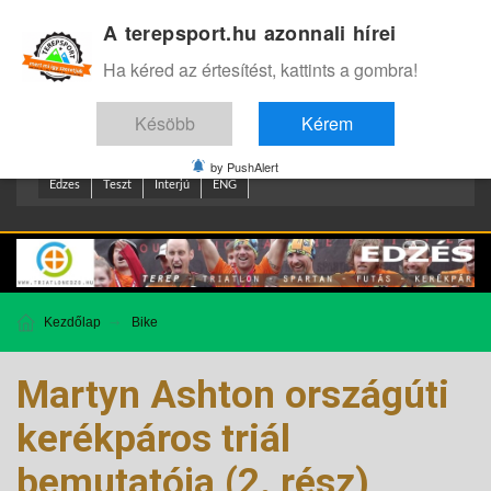
A terepsport.hu azonnali hírei
Bejelentkezés
.
Ha kéred az értesítést, kattints a gombra!
Késöbb
Kérem
by PushAlert
Edzes
Teszt
Interjú
ENG
Kezdőlap
Bike
Martyn Ashton országúti
kerékpáros triál
bemutatója (2. rész)