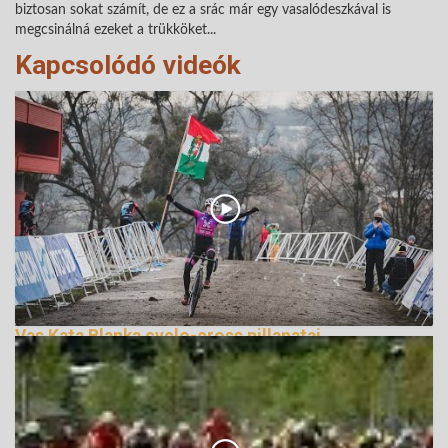
biztosan sokat számít, de ez a srác már egy vasalódeszkával is
megcsinálná ezeket a trükköket...
Kapcsolódó videók
Vas Kata Blanka cyclo-cross pillanatai
276191 Nézetek