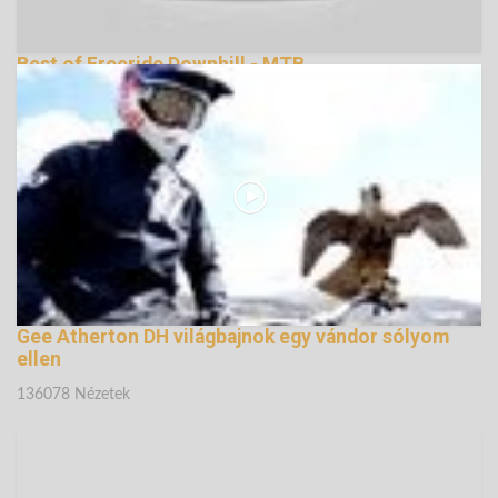
Best of Freeride Downhill - MTB
134762 Nézetek
Gee Atherton DH világbajnok egy vándor sólyom
ellen
136078 Nézetek