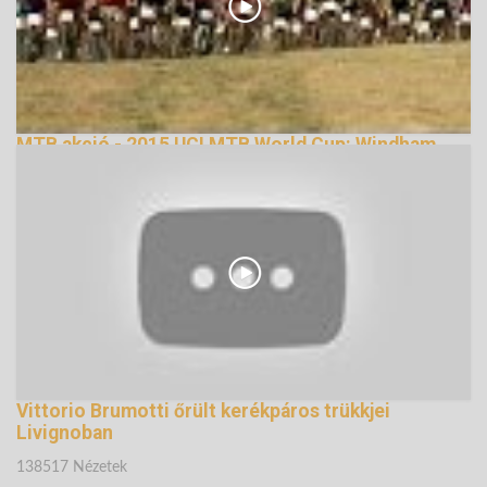
MTB akció - 2015 UCI MTB World Cup: Windham
(USA)
134412 Nézetek
Vittorio Brumotti őrült kerékpáros trükkjei
Livignoban
138517 Nézetek