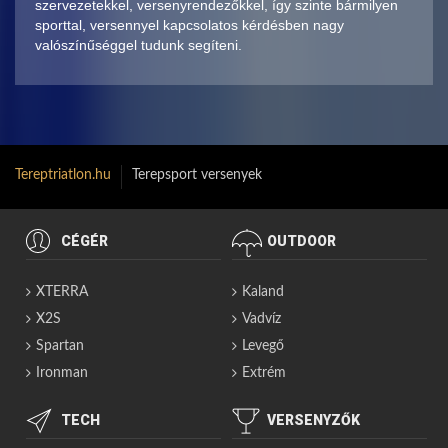
szervezetekkel, versenyrendezőkkel, így szinte bármilyen
sporttal, versennyel kapcsolatos kérdésben nagy
valószínűséggel tudunk segíteni.
Tereptriatlon.hu
Terepsport versenyek
CÉGÉR
OUTDOOR
XTERRA
Kaland
X2S
Vadvíz
Spartan
Levegő
Ironman
Extrém
TECH
VERSENYZŐK