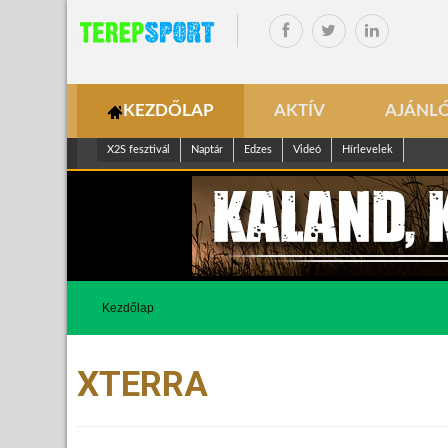
KEZDŐLAP
AKTÍV
AJÁNL
X2S fesztivál
Naptár
Edzes
Videó
Hírlevelek
Kezdőlap
XTERRA