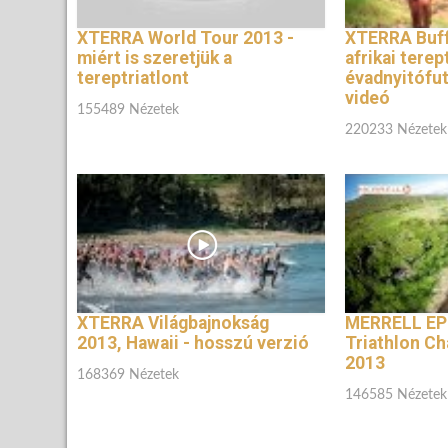
XTERRA World Tour 2013 -
XTERRA Buffe
miért is szeretjük a
afrikai terep
tereptriatlont
évadnyitófu
videó
155489 Nézetek
220233 Nézetek
XTERRA Világbajnokság
MERRELL EP
2013, Hawaii - hosszú verzió
Triathlon C
2013
168369 Nézetek
146585 Nézetek