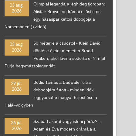
Olimpiai legenda a jéghideg fjordban:
03 aug.
2026
Alistair Brownlee drámai ezüstje és
egy házaspár kettős dobogója a
Norsemanen (+videó)
50 méterre a csúcstól - Klein Dávid
03 aug.
2026
döntése életet mentett a Broad
Peaken, ahol lavina sodorta el Nirmal
Purja hegymászólegendát
Bódis Tamás a Badwater ultra
29 júl.
2026
dobogójára futott - minden idők
leggyorsabb magyar teljesítése a
Halál-völgyben
Szabad akarat vagy isteni póráz? -
26 júl.
2026
Ádám és Éva modern drámája a