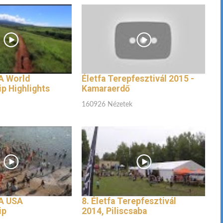
A World
Életfa Terepfesztivál 2015 -
p Highlights
Kamaraerdő
160926 Nézetek
A USA
8. Életfa Terepfesztivál
ip
2014, Piliscsaba