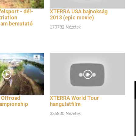
lsport - dél-
XTERRA USA bajnokság
triatlon
2013 (epic movie)
tam bemutató
170782 Nézetek
 Offroad
XTERRA World Tour -
hampionship
hangulatfilm
335830 Nézetek