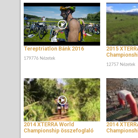
Tereptriatlon Bánk 2016
2015 XTERR
Championshi
179776 Nézetek
12757 Nézetek
2014 XTERRA World
2014 XTERR
Championship összefoglaló
Championsh