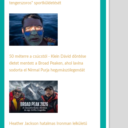
tengerszoros" sportküldetését
26 júl. 2026
50 méterre a csúcstól - Klein Dávid döntése
életet mentett a Broad Peaken, ahol lavina
sodorta el Nirmal Purja hegymászólegendát
03 aug. 2026
Heather Jackson hatalmas Ironman lelkületű