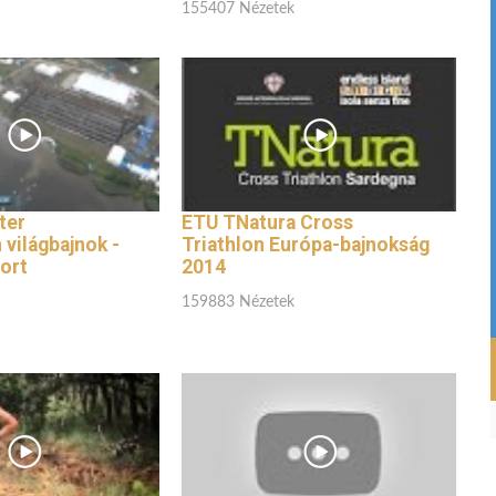
155407 Nézetek
ter
ETU TNatura Cross
 világbajnok -
Triathlon Európa-bajnokság
ort
2014
159883 Nézetek