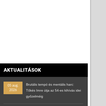
AKTUALITÁSOK
Brutális tempó és mentális harc:
05 aug.
2026
Tőkés Imre útja az 54-es kihívás idei
győzelméig