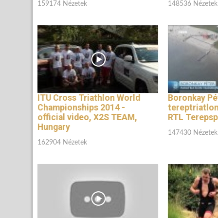
159174 Nézetek
148536 Nézetek
ITU Cross Triathlon World
Boronkay Pé
Championships 2014 -
tereptriatlon
official video, X2S TEAM,
RTL Terepsp
Hungary
147430 Nézetek
162904 Nézetek