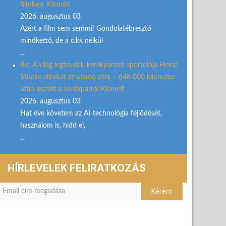
filmben. Kiemelt
2026. augusztus 03
Azért a film sem semmi! Gondolatébresztő
mindkettő, de a cikk nélkül
...
Re: A világ legtovább kerékpározó sportolója Heinz
Stücke elindult az utolsó útra – 648 000 kilométer
után leszállt a kerékpárról Kiemelt
2026. augusztus 03
Hat éve követem az AI-technológia fejlődését,
használom is, hidd el,
...
HÍRLEVELEK FELIRATKOZÁS