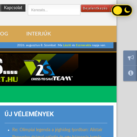
Kapcsolat
Bejelentkezés
.
LOG
INTERJÚK
2026. augusztus 8. Szombat Ma
László
és
Eszmeralda
napja van.
ÚJ VÉLEMÉNYEK
Re: Olimpiai legenda a jéghideg fjordban: Alistair