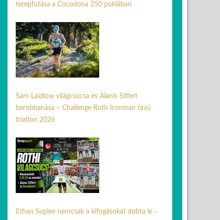
terepfutása a Cocodona 250 poklában
08 máj. 2026
Sam Laidlow világcsúcsa és Alanis Siffert
berobbanása – Challenge Roth Ironman távú
triatlon 2026
06 júl. 2026
Ethan Suplee nemcsak a kifogásokat dobta le -