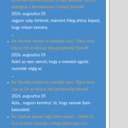
Brownlee drámai ezüstje és egy házaspár kettős
dobogója a Norsemanen (+videó) Kiemelt
2026. augusztus 05
nagyon szép történet. mármint főleg ahhoz képest,
hogy milyen kemény
...
Re: Brutális tempó és mentális harc: Tőkés Imre
útja az 54-es kihívás idei győzelméig Kiemelt
2026. augusztus 05
Azért az nem semmi, hogy a menetet együtt
nyomták végig az
...
Re: Brutális tempó és mentális harc: Tőkés Imre
útja az 54-es kihívás idei győzelméig Kiemelt
2026. augusztus 05
Azta... nagyon kemény! Jó, hogy vannak ilyen
katonáink!
Re: Szabad akarat vagy isteni póráz? - Ádám és
Éva modern drámája a Megszállottság című