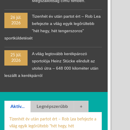
Megszállottság című filmben.
Tizenhét év után partot ért – Rob Lea
26 júl.
2026
befejezte a világ egyik legőrültebb
"hét hegy, hét tengerszoros"
sportküldetését
A világ legtovább kerékpározó
25 júl.
2026
sportolója Heinz Stücke elindult az
utolsó útra – 648 000 kilométer után
leszállt a kerékpárról
Aktív...
Legnépszerűbb
+
Tizenhét év után partot ért – Rob Lea befejezte a
világ egyik legőrültebb "hét hegy, hét