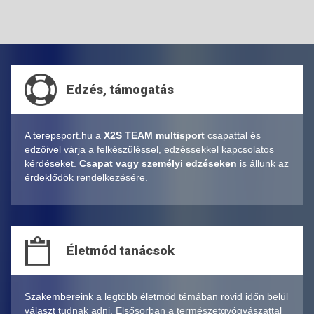
Edzés, támogatás
A terepsport.hu a
X2S TEAM multisport
csapattal és
edzőivel várja a felkészüléssel, edzéssekkel kapcsolatos
kérdéseket.
Csapat vagy személyi edzéseken
is állunk az
érdeklődök rendelkezésére.
Életmód tanácsok
Szakembereink a legtöbb életmód témában rövid időn belül
választ tudnak adni. Elsősorban a természetgyógyászattal