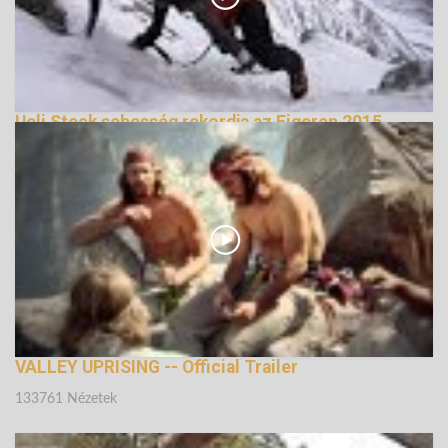
Ueli Steck sebesség rekordja az Eigeren 2015
148790 Nézetek
VALLEY UPRISING -- Official Trailer
133761 Nézetek