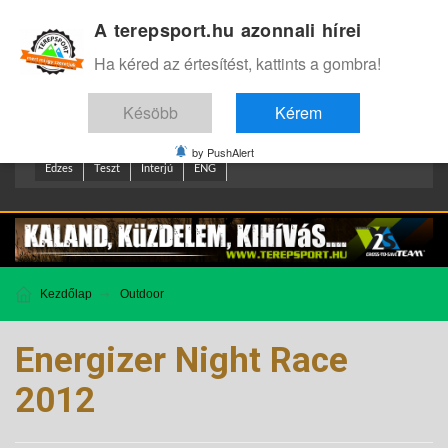
A terepsport.hu azonnali hírei
Bejelentkezés
.
Ha kéred az értesítést, kattints a gombra!
Késöbb
Kérem
by PushAlert
Edzes
Teszt
Interjú
ENG
Kezdőlap
Outdoor
Energizer Night Race
2012