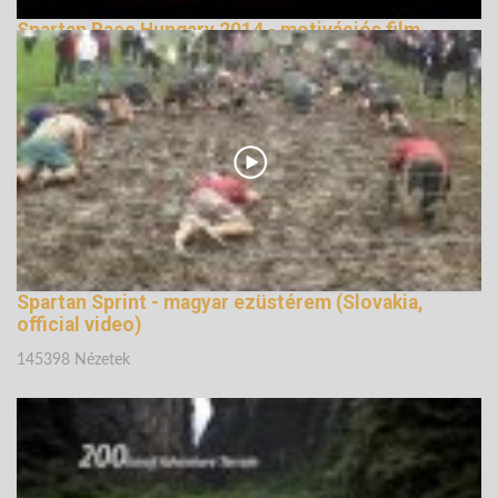
Spartan Race Hungary 2014 - motivációs film
146343 Nézetek
Spartan Sprint - magyar ezüstérem (Slovakia,
official video)
145398 Nézetek