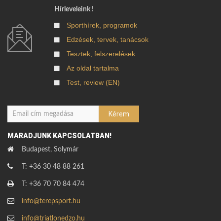
Hírleveleink !
Sporthírek, programok
Edzések, tervek, tanácsok
Tesztek, felszerelések
Az oldal tartalma
Test, review (EN)
MARADJUNK KAPCSOLATBAN!
Budapest, Solymár
T: +36 30 48 88 261
T: +36 70 70 84 474
info@terepsport.hu
info@triatlonedzo.hu