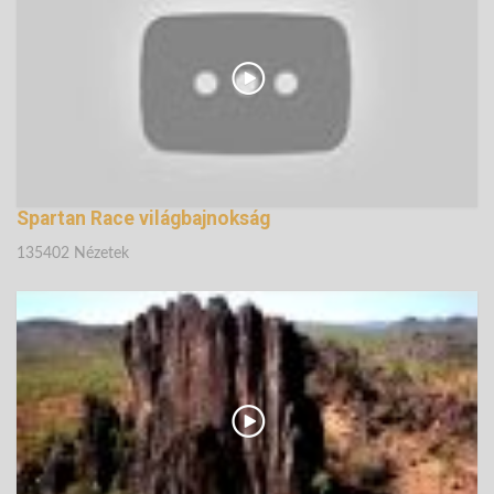
135132 Nézetek
Spartan Race világbajnokság
135402 Nézetek