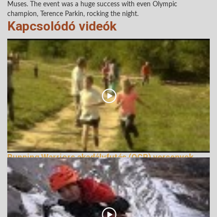
Muses. The event was a huge success with even Olympic
champion, Terence Parkin, rocking the night.
Kapcsolódó videók
Running Warriors akadályfutás (OCR) versenyek
144282 Nézetek