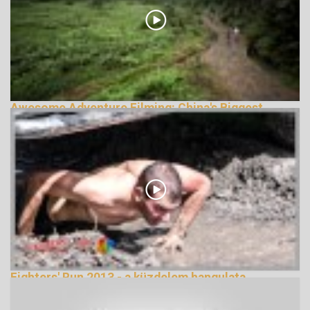
Awesome Adventure Filming: China's Biggest
Adventure Race
152046 Nézetek
Fighters' Run 2013 - a küzdelem hangulata
fotókon