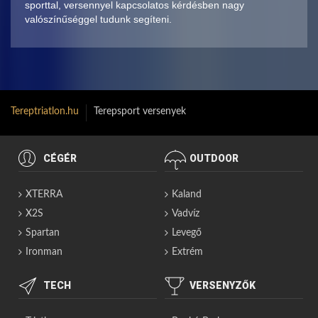
sporttal, versennyel kapcsolatos kérdésben nagy
valószínűséggel tudunk segíteni.
Tereptriatlon.hu
Terepsport versenyek
CÉGÉR
OUTDOOR
XTERRA
Kaland
X2S
Vadvíz
Spartan
Levegő
Ironman
Extrém
TECH
VERSENYZŐK