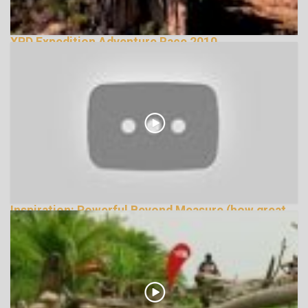
XPD Expedition Adventure Race 2010
133176 Nézetek
Inspiration: Powerful Beyond Measure (how great
are you?)
133157 Nézetek