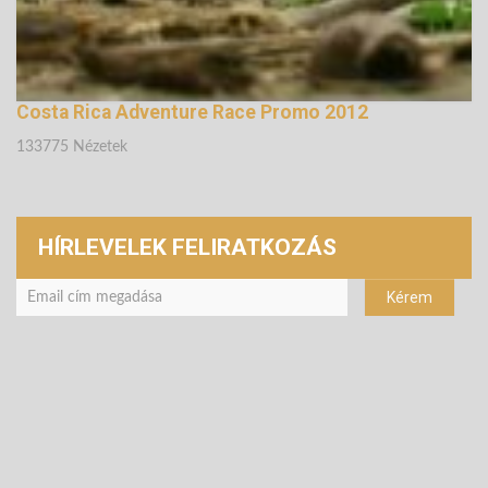
Costa Rica Adventure Race Promo 2012
133775 Nézetek
HÍRLEVELEK FELIRATKOZÁS