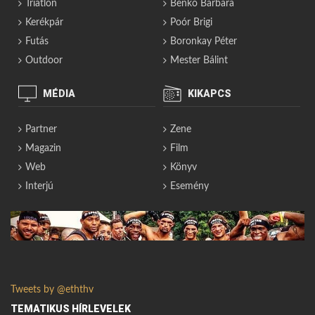
Triatlon
Benkó Barbara
Kerékpár
Poór Brigi
Futás
Boronkay Péter
Outdoor
Mester Bálint
MÉDIA
KIKAPCS
Partner
Zene
Magazin
Film
Web
Könyv
Interjú
Esemény
Tweets by @eththv
TEMATIKUS HÍRLEVELEK