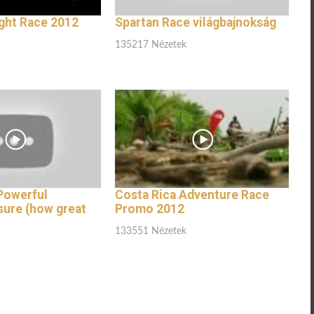
ght Race 2012
Spartan Race világbajnokság
135217 Nézetek
 Powerful
Costa Rica Adventure Race
ure (how great
Promo 2012
133551 Nézetek