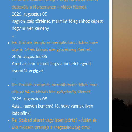
Brownlee drámai ezüstje és egy házaspár kettős
dobogója a Norsemanen (+videó) Kiemelt
2026. augusztus 05
nagyon szép történet. mármint főleg ahhoz képest,
hogy milyen kemény
...
Re: Brutális tempó és mentális harc: Tőkés Imre
útja az 54-es kihívás idei győzelméig Kiemelt
2026. augusztus 05
Azért az nem semmi, hogy a menetet együtt
nyomták végig az
...
Re: Brutális tempó és mentális harc: Tőkés Imre
útja az 54-es kihívás idei győzelméig Kiemelt
2026. augusztus 05
Azta... nagyon kemény! Jó, hogy vannak ilyen
katonáink!
Re: Szabad akarat vagy isteni póráz? - Ádám és
Éva modern drámája a Megszállottság című