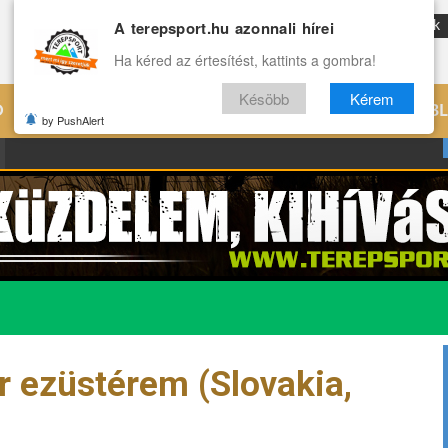
A terepsport.hu azonnali hírei
ENG
Reviews
Archívum
Rólunk
Ha kéred az értesítést, kattints a gombra!
Késöbb
Kérem
Ó
EDZÉS
ÉLETMÓD
VILÁG
B
by PushAlert
r ezüstérem (Slovakia,