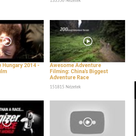
133556 Nézetek
e Hungary 2014 -
Awesome Adventure
ilm
Filming: China's Biggest
Adventure Race
151815 Nézetek