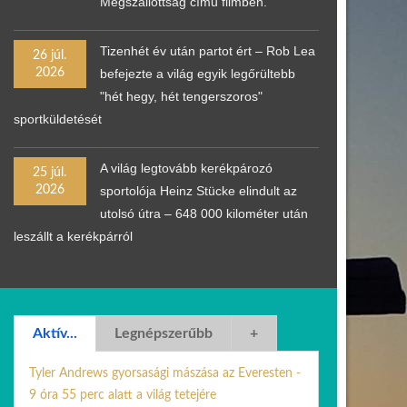
Megszállottság című filmben.
Tizenhét év után partot ért – Rob Lea
26 júl.
2026
befejezte a világ egyik legőrültebb
"hét hegy, hét tengerszoros"
sportküldetését
A világ legtovább kerékpározó
25 júl.
2026
sportolója Heinz Stücke elindult az
utolsó útra – 648 000 kilométer után
leszállt a kerékpárról
Aktív...
Legnépszerűbb
+
Tyler Andrews gyorsasági mászása az Everesten -
9 óra 55 perc alatt a világ tetejére