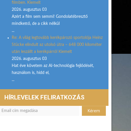
filmben. Kiemelt
2026. augusztus 03
Azért a film sem semmi! Gondolatébresztő
mindkettő, de a cikk nélkül
...
Re: A világ legtovább kerékpározó sportolója Heinz
Stücke elindult az utolsó útra – 648 000 kilométer
után leszállt a kerékpárról Kiemelt
2026. augusztus 03
Hat éve követem az AI-technológia fejlődését,
használom is, hidd el,
...
HÍRLEVELEK FELIRATKOZÁS