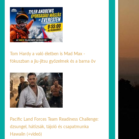
01 jún. 2026
Tom Hardy a való életben is Mad Max -
fókuszban a jiu-jitsu győzelmek és a barna öv
10 jún. 2026
Pacific Land Forces Team Readiness Challenge:
dzsungel, hátizsák, tájoló és csapatmunka
Hawaiin (+videó)