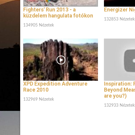
Fighters' Run 2013 - a
Energizer Ni
küzdelem hangulata fotókon
132853 Nézetek
134905 Nézetek
XPD Expedition Adventure
Inspiration:
Race 2010
Beyond Meas
are you?)
132969 Nézetek
132933 Nézetek