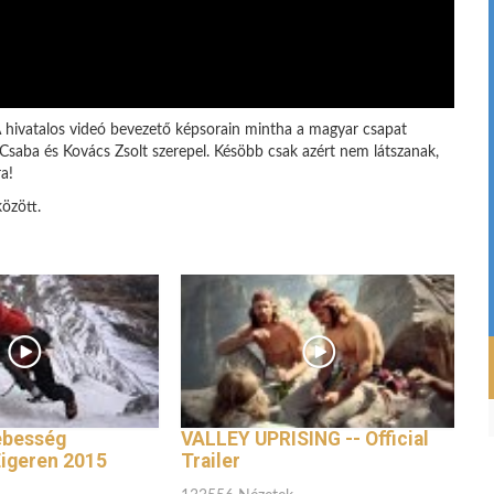
ivatalos videó bevezető képsorain mintha a magyar csapat
 Csaba és Kovács Zsolt szerepel. Késöbb csak azért nem látszanak,
a!
özött.
ebesség
VALLEY UPRISING -- Official
Eigeren 2015
Trailer