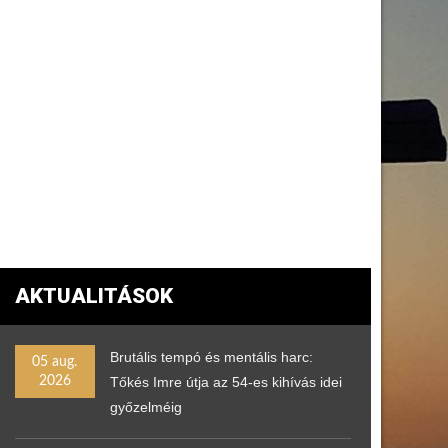
AKTUALITÁSOK
Brutális tempó és mentális harc:
05 aug.
2026
Tőkés Imre útja az 54-es kihívás idei
győzelméig