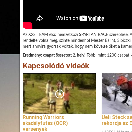
Az X2S TEAM első nemzetközi SPARTAN RACE szereplése. A h
rendelte volna meg, szinte mindenhol Mester Bálint, Sipiczki
mert annyira gyorsak voltak, hogy nem követte őket a kamer
Eredmény: csapat összetett 2. hely!
Több, mint 1200 csapat k
Kapcsolódó videók
Running Warriors
Ueli Steck s
akadályfutás (OCR)
rekordja az 
versenyek