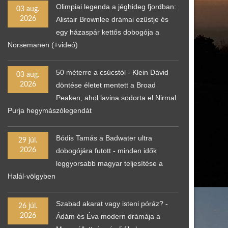
Olimpiai legenda a jéghideg fjordban:
03 aug.
2026
Alistair Brownlee drámai ezüstje és
egy házaspár kettős dobogója a
Norsemanen (+videó)
50 méterre a csúcstól - Klein Dávid
03 aug.
2026
döntése életet mentett a Broad
Peaken, ahol lavina sodorta el Nirmal
Purja hegymászólegendát
Bódis Tamás a Badwater ultra
29 júl.
2026
dobogójára futott - minden idők
leggyorsabb magyar teljesítése a
Halál-völgyben
Szabad akarat vagy isteni póráz? -
26 júl.
2026
Ádám és Éva modern drámája a