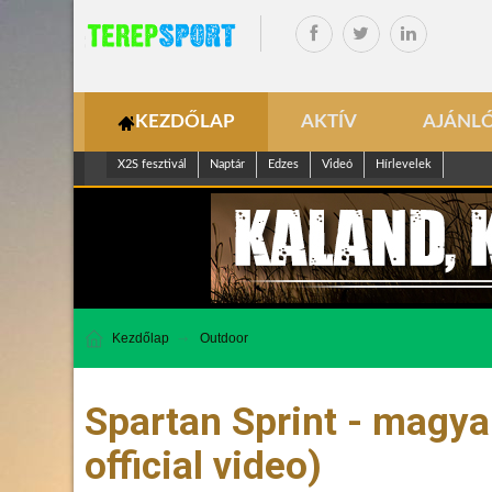
KEZDŐLAP
AKTÍV
AJÁNL
X2S fesztivál
Naptár
Edzes
Videó
Hírlevelek
Kezdőlap
Outdoor
Spartan Sprint - magya
official video)