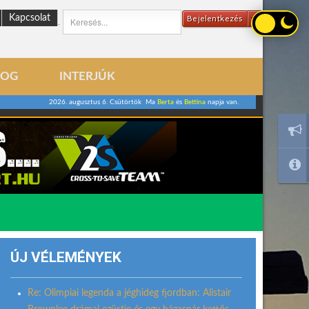
Kapcsolat
Bejelentkezés
.
LOG
INTERJÚK
2026. augusztus 6. Csütörtök Ma
Berta
és
Bettina
napja van.
ÚJ VÉLEMÉNYEK
Re: Olimpiai legenda a jéghideg fjordban: Alistair