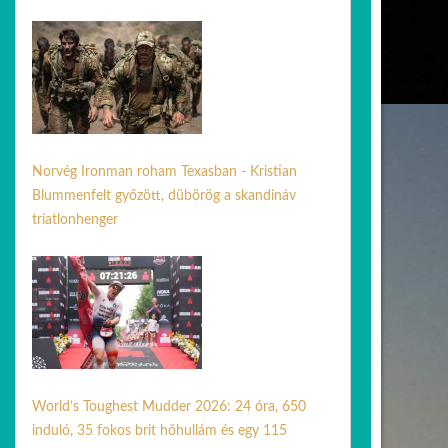
04 máj. 2026
Norvég Ironman roham Texasban - Kristian
Blummenfelt győzött, dübörög a skandináv
triatlonhenger
24 ápr. 2026
World’s Toughest Mudder 2026: 24 óra, 650
induló, 35 fokos brit hőhullám és egy 115