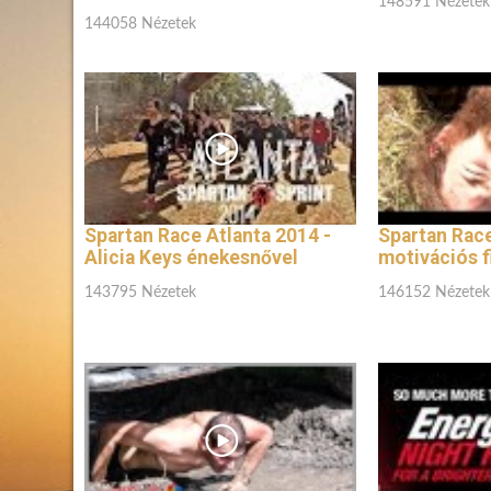
148591 Nézetek
144058 Nézetek
Spartan Race Atlanta 2014 -
Spartan Rac
Alicia Keys énekesnővel
motivációs f
143795 Nézetek
146152 Nézetek