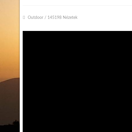
Outdoor
/
145198 Nézetek