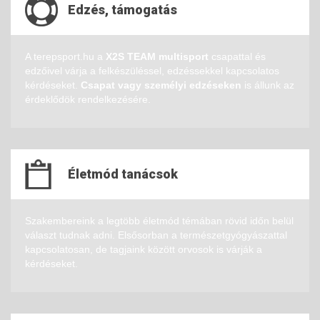
Edzés, támogatás
A terepsport.hu a
X2S TEAM multisport
csapattal és
edzőivel várja a felkészüléssel, edzéssekkel kapcsolatos
kérdéseket.
Csapat vagy személyi edzéseken
is állunk az
érdeklődök rendelkezésére.
Életmód tanácsok
Szakembereink a legtöbb életmód témában rövid időn belül
választ tudnak adni. Elsősorban a természetgyógyászattal
kapcsolatosan, de tagjaink között orvosok is várják a
kérdéseket.