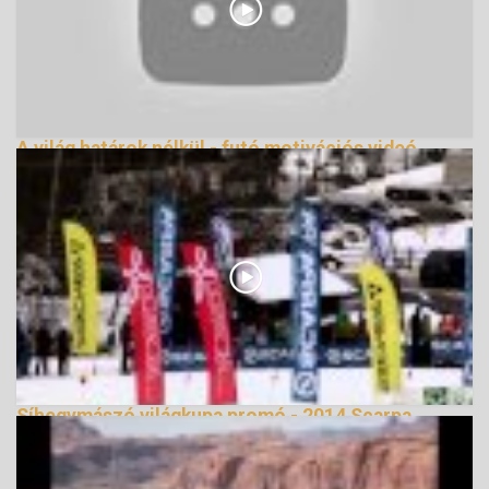
A világ határok nélkül - futó motivációs videó
162119 Nézetek
Síhegymászó világkupa promó - 2014 Scarpa
ISMF World Cup
138346 Nézetek