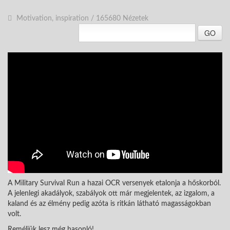
Motivation, inspiration
/
165680 Nézetek
GO
A Military Survival Run a hazai OCR versenyek etalonja a hőskorból.
A jelenlegi akadályok, szabályok ott már megjelentek, az izgalom, a
kaland és az élmény pedig azóta is ritkán látható magasságokban
volt.
Reméljük lesz még hasonló!