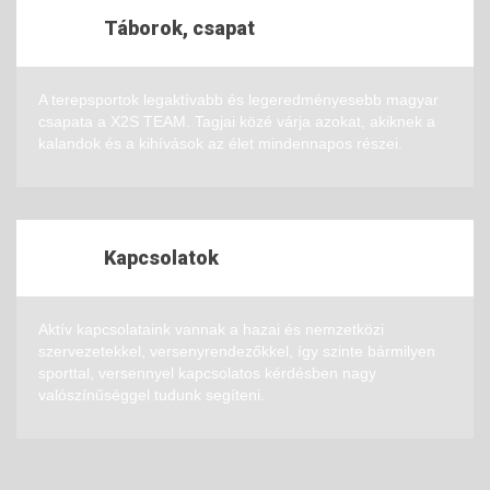
Táborok, csapat
A terepsportok legaktívabb és legeredményesebb magyar
csapata a X2S TEAM. Tagjai közé várja azokat, akiknek a
kalandok és a kihívások az élet mindennapos részei.
Kapcsolatok
Aktív kapcsolataink vannak a hazai és nemzetközi
szervezetekkel, versenyrendezőkkel, így szinte bármilyen
sporttal, versennyel kapcsolatos kérdésben nagy
valószínűséggel tudunk segíteni.