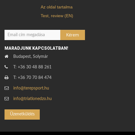
Az oldal tartalma
Test, review (EN)
MARADJUNK KAPCSOLATBAN!
Budapest, Solymár
T: +36 30 48 88 261
T: +36 70 70 84 474
info@terepsport.hu
info@triatlonedzo.hu
Üzenetküldés