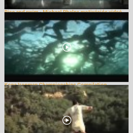
Rise and swim - Michael Phelps motivációs videó
138433 Nézetek
Kona Ironman Championships Compilation,
Immediate Music
138621 Nézetek