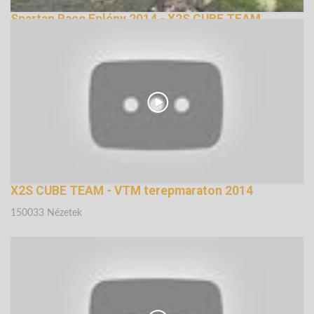
Spartan Race Eplény 2014 - X2S CUBE TEAM
Salomon, a győztes csapat
159647 Nézetek
X2S CUBE TEAM - VTM terepmaraton 2014
150033 Nézetek