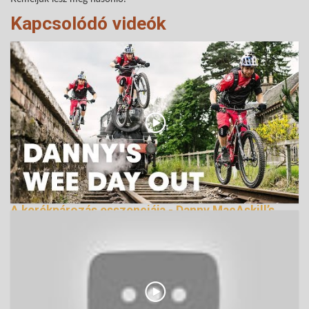
Kapcsolódó videók
A kerékpározás esszenciája - Danny MacAskill’s
Wee Day Out
144964 Nézetek