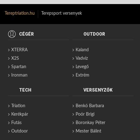
Tereptriatlon.hu
Terepsport versenyek
CÉGÉR
OUTDOOR
XTERRA
Kaland
X2S
Vadvíz
Spartan
Levegő
Ironman
Extrém
TECH
VERSENYZŐK
Triatlon
Benkó Barbara
Kerékpár
Poór Brigi
Futás
Boronkay Péter
Outdoor
Mester Bálint