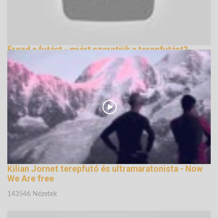
Érezd a futást - miért szeretjük a terepfutást?
139203 Nézetek
Kilian Jornet terepfutó és ultramaratonista - Now
We Are free
143546 Nézetek