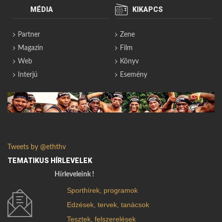
MÉDIA
KIKAPCS
Partner
Zene
Magazin
Film
Web
Könyv
Interjú
Esemény
Tweets by @eththv
TEMATIKUS HÍRLEVELEK
Hírleveleink !
Sporthírek, programok
Edzések, tervek, tanácsok
Tesztek, felszerelések