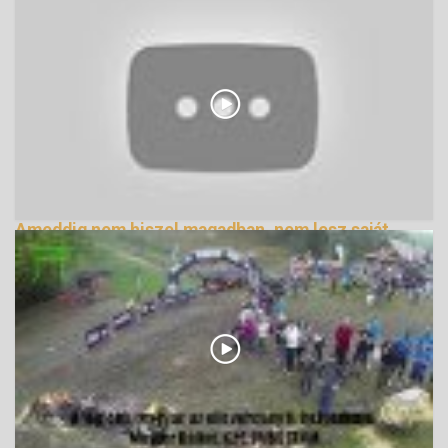
Ameddig nem hiszel magadban, nem lesz saját
életed
159308 Nézetek