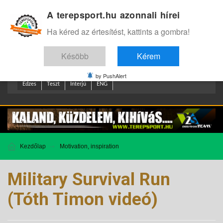
A terepsport.hu azonnali hírei
Bejelentkezés
.
Ha kéred az értesítést, kattints a gombra!
Késöbb
Kérem
by PushAlert
Edzes
Teszt
Interjú
ENG
Kezdőlap
Motivation, inspiration
Military Survival Run
(Tóth Timon videó)