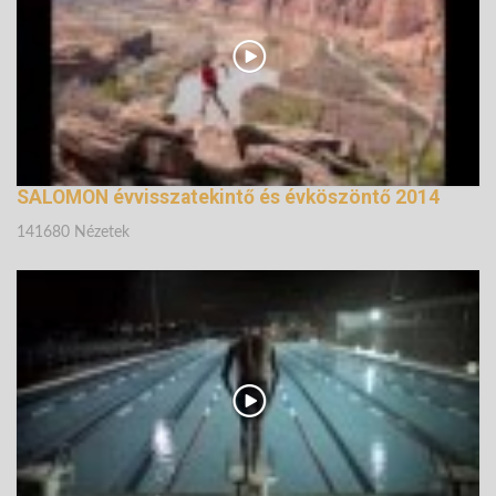
SALOMON évvisszatekintő és évköszöntő 2014
141680 Nézetek