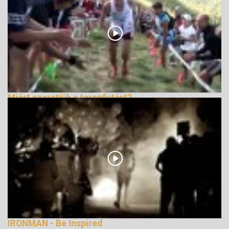
Miért szeretjük a terepfutást?
139258 Nézetek
IRONMAN - Be Inspired