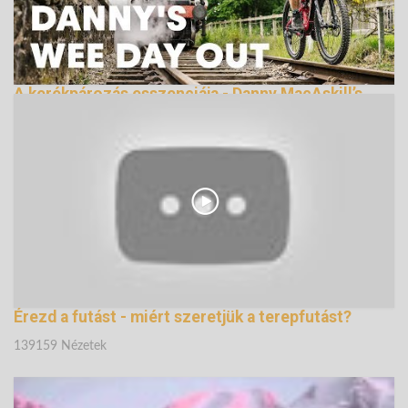
A kerékpározás esszenciája - Danny MacAskill’s
Wee Day Out
144931 Nézetek
Érezd a futást - miért szeretjük a terepfutást?
139159 Nézetek