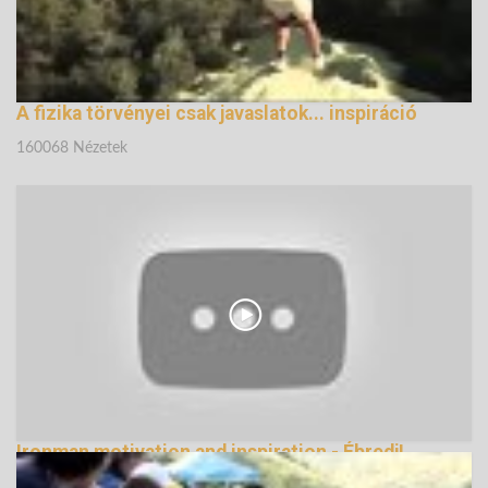
A fizika törvényei csak javaslatok... inspiráció
160068 Nézetek
Ironman motivation and inspiration - Ébredj!
139145 Nézetek