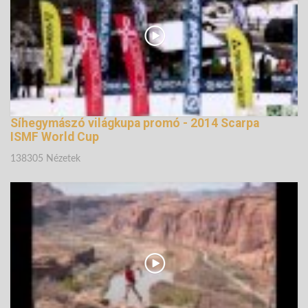
Síhegymászó világkupa promó - 2014 Scarpa
ISMF World Cup
138305 Nézetek