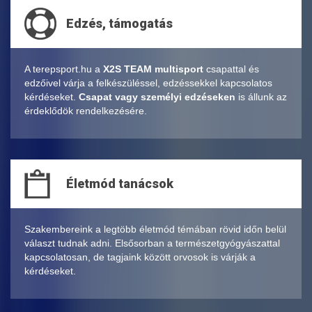
Edzés, támogatás
A terepsport.hu a
X2S TEAM multisport
csapattal és
edzőivel várja a felkészüléssel, edzéssekkel kapcsolatos
kérdéseket.
Csapat vagy személyi edzéseken
is állunk az
érdeklődök rendelkezésére.
Életmód tanácsok
Szakembereink a legtöbb életmód témában rövid időn belül
választ tudnak adni. Elsősorban a természetgyógyászattal
kapcsolatosan, de tagjaink között orvosok is várják a
kérdéseket.