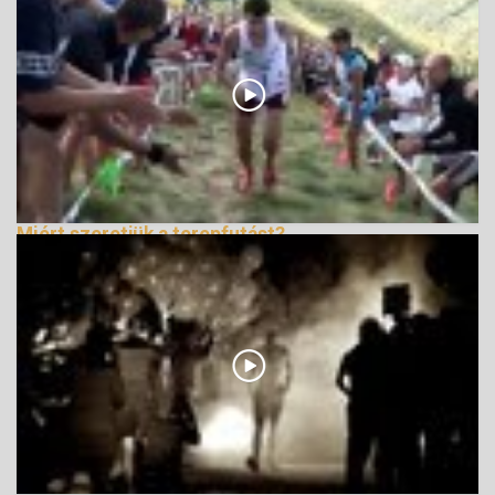
Miért szeretjük a terepfutást?
139213 Nézetek