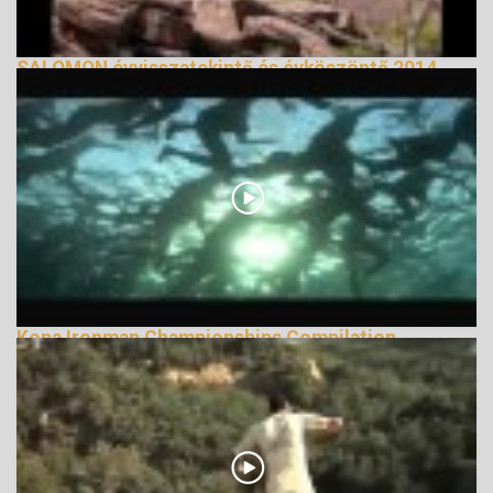
SALOMON évvisszatekintő és évköszöntő 2014
141643 Nézetek
Kona Ironman Championships Compilation,
Immediate Music
138579 Nézetek