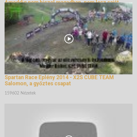
Ameddig nem hiszel magadban, nem lesz saját
életed
159274 Nézetek
Spartan Race Eplény 2014 - X2S CUBE TEAM
Salomon, a győztes csapat
159602 Nézetek