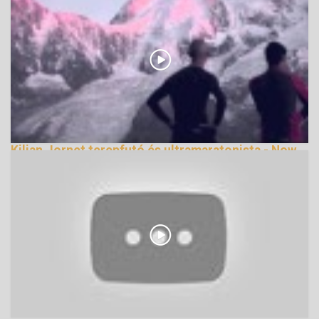
Kilian Jornet terepfutó és ultramaratonista - Now
We Are free
143511 Nézetek