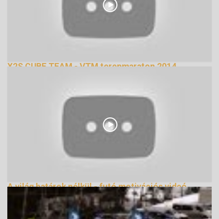
X2S CUBE TEAM - VTM terepmaraton 2014
149997 Nézetek
A világ határok nélkül - futó motivációs videó
162080 Nézetek