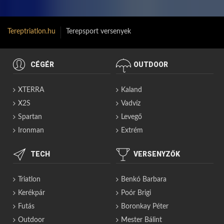
Tereptriatlon.hu
Terepsport versenyek
CÉGÉR
OUTDOOR
XTERRA
Kaland
X2S
Vadvíz
Spartan
Levegő
Ironman
Extrém
TECH
VERSENYZŐK
Triatlon
Benkó Barbara
Kerékpár
Poór Brigi
Futás
Boronkay Péter
Outdoor
Mester Bálint