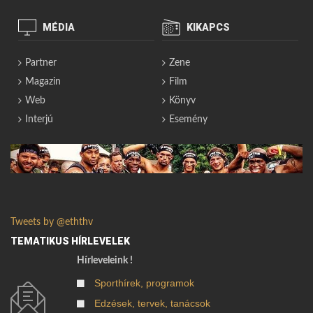
MÉDIA
KIKAPCS
Partner
Zene
Magazin
Film
Web
Könyv
Interjú
Esemény
Tweets by @eththv
TEMATIKUS HÍRLEVELEK
Hírleveleink !
Sporthírek, programok
Edzések, tervek, tanácsok