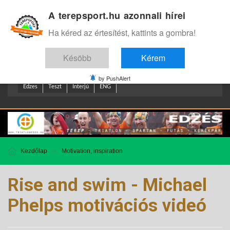
A terepsport.hu azonnali hírei
Bejelentkezés
.
Ha kéred az értesítést, kattints a gombra!
Késöbb
Kérem
by PushAlert
Edzes
Teszt
Interjú
ENG
Kezdőlap
Motivation, inspiration
Rise and swim - Michael
Phelps motivációs videó