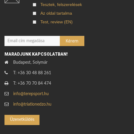
Tesztek, felszerelések
Az oldal tartalma
Test, review (EN)
MARADJUNK KAPCSOLATBAN!
Budapest, Solymár
T: +36 30 48 88 261
T: +36 70 70 84 474
info@terepsport.hu
info@triatlonedzo.hu
Üzenetküldés