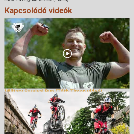
Kapcsolódó videók
Military Survival Run (Tóth Timon videó)
165649 Nézetek