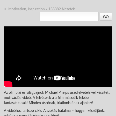
Motivation, inspiration
/
138382 Nézetek
GO
Az olimpiai és világbajnok Michael Phelps úszófelvételeivel készített
motivációs videó. A felvételek a a film második felében
fantasztikusak! Minden úszónak, triatlonistának ajánlott!
A videóhoz tartozó cikk: A szokás hatalma – hogyan készüljünk,
edzünk a nagy kihívásokra (+videó)