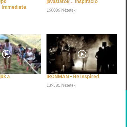
ips
javaslatok... inspiráció
, Immediate
160086 Nézetek
jük a
IRONMAN - Be Inspired
139581 Nézetek