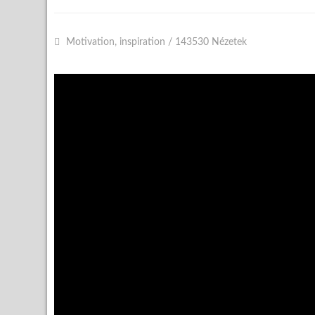
Motivation, inspiration
/
143530 Nézetek