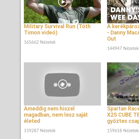
Military Survival Run (Tóth
A kerékpáro
Timon videó)
- Danny MacA
Out
165662 Nézetek
144947 Nézetek
Ameddig nem hiszel
Spartan Race
magadban, nem lesz saját
X2S CUBE T
életed
győztes csa
159287 Nézetek
159618 Nézetek