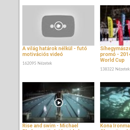
A világ határok nélkül - futó
Síhegymászó
motivációs videó
promó - 201
World Cup
162095 Nézetek
138322 Nézetek
Rise and swim - Michael
Kona Ironma