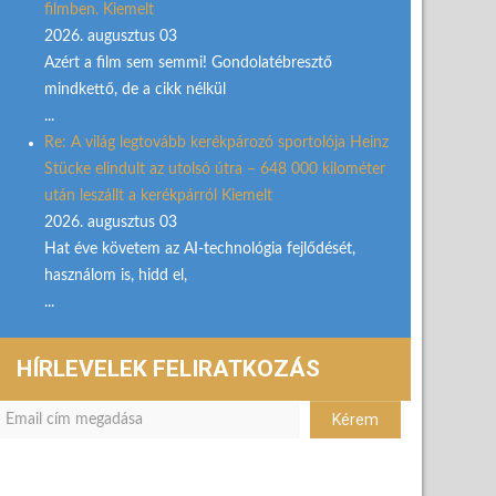
filmben. Kiemelt
2026. augusztus 03
Azért a film sem semmi! Gondolatébresztő
mindkettő, de a cikk nélkül
...
Re: A világ legtovább kerékpározó sportolója Heinz
Stücke elindult az utolsó útra – 648 000 kilométer
után leszállt a kerékpárról Kiemelt
2026. augusztus 03
Hat éve követem az AI-technológia fejlődését,
használom is, hidd el,
...
HÍRLEVELEK FELIRATKOZÁS