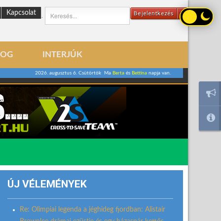
Kapcsolat
Bejelentkezés
.
LOG
INTERJÚK
2026. augusztus 6. Csütörtök Ma
Berta
és
Bettina
napja van.
ÚJ VÉLEMÉNYEK
Re: Olimpiai legenda a jéghideg fjordban: Alistair