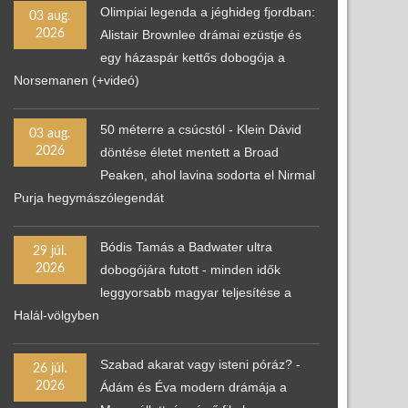
Olimpiai legenda a jéghideg fjordban:
03 aug.
2026
Alistair Brownlee drámai ezüstje és
egy házaspár kettős dobogója a
Norsemanen (+videó)
50 méterre a csúcstól - Klein Dávid
03 aug.
2026
döntése életet mentett a Broad
Peaken, ahol lavina sodorta el Nirmal
Purja hegymászólegendát
Bódis Tamás a Badwater ultra
29 júl.
2026
dobogójára futott - minden idők
leggyorsabb magyar teljesítése a
Halál-völgyben
Szabad akarat vagy isteni póráz? -
26 júl.
2026
Ádám és Éva modern drámája a