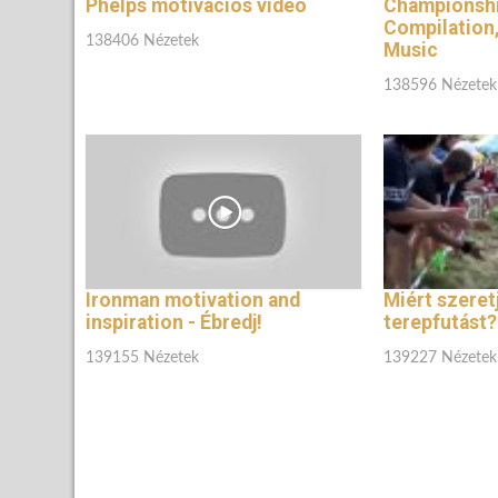
Phelps motivációs videó
Championsh
Compilation
138406 Nézetek
Music
138596 Nézetek
Ironman motivation and
Miért szeret
inspiration - Ébredj!
terepfutást?
139155 Nézetek
139227 Nézetek