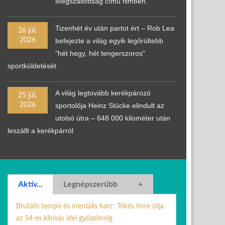
Megszállottság című filmben.
Tizenhét év után partot ért – Rob Lea
26 júl.
2026
befejezte a világ egyik legőrültebb
"hét hegy, hét tengerszoros"
sportküldetését
A világ legtovább kerékpározó
25 júl.
2026
sportolója Heinz Stücke elindult az
utolsó útra – 648 000 kilométer után
leszállt a kerékpárról
Aktív...
Legnépszerűbb
+
Brutális tempó és mentális harc: Tőkés Imre útja
az 54-es kihívás idei győzelméig