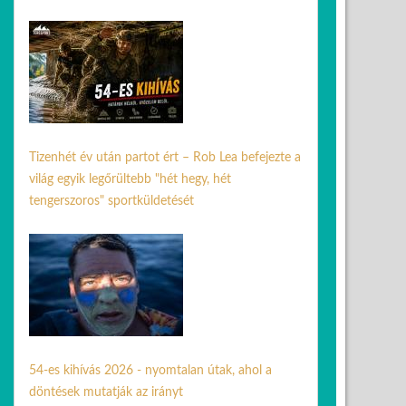
05 aug. 2026
Tizenhét év után partot ért – Rob Lea befejezte a
világ egyik legőrültebb "hét hegy, hét
tengerszoros" sportküldetését
26 júl. 2026
54-es kihívás 2026 - nyomtalan útak, ahol a
döntések mutatják az irányt