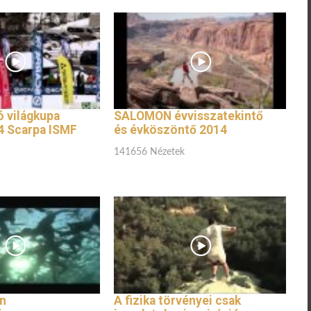
 világkupa
SALOMON évvisszatekintő
4 Scarpa ISMF
és évköszöntő 2014
141656 Nézetek
n
A fizika törvényei csak