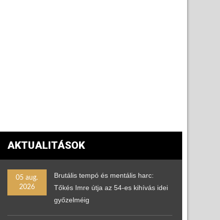
AKTUALITÁSOK
Brutális tempó és mentális harc:
05 aug.
2026
Tőkés Imre útja az 54-es kihívás idei
győzelméig