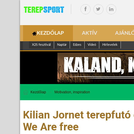
KEZDŐLAP
AKTÍV
AJÁNL
X2S fesztivál
Naptár
Edzes
Videó
Hírlevelek
Kezdőlap
Motivation, inspiration
Kilian Jornet terepfutó
We Are free