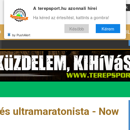
A terepsport.hu azonnali hírei
ENG
Reviews
Archívum
Rólunk
Ha kéred az értesítést, kattints a gombra!
Késöbb
Kérem
Ó
EDZÉS
ÉLETMÓD
VILÁG
B
by PushAlert
 és ultramaratonista - Now