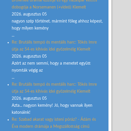
Brownlee drámai ezüstje és egy házaspár kettős
dobogója a Norsemanen (+videó) Kiemelt
2026. augusztus 05
nagyon szép történet. mármint főleg ahhoz képest,
hogy milyen kemény
...
Re: Brutális tempó és mentális harc: Tőkés Imre
útja az 54-es kihívás idei győzelméig Kiemelt
2026. augusztus 05
Azért az nem semmi, hogy a menetet együtt
nyomták végig az
...
Re: Brutális tempó és mentális harc: Tőkés Imre
útja az 54-es kihívás idei győzelméig Kiemelt
2026. augusztus 05
Azta... nagyon kemény! Jó, hogy vannak ilyen
katonáink!
Re: Szabad akarat vagy isteni póráz? - Ádám és
Éva modern drámája a Megszállottság című