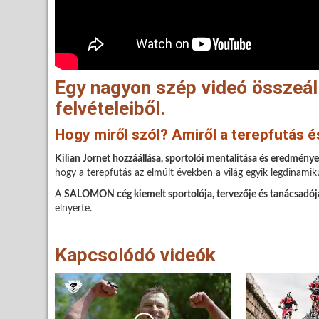
Egy nagyon szép videó összeáll
felvételeiből.
Hogy miről szól? Amiről a terepfutás é
Kilian Jornet hozzáállása, sportolói mentalitása és eredménye
hogy a terepfutás az elmúlt években a világ egyik legdinamik
A
SALOMON cég kiemelt sportolója, tervezője és tanácsadój
elnyerte.
Kapcsolódó videók