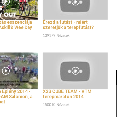
zás esszenciája
Érezd a futást - miért
skill’s Wee Day
szeretjük a terepfutást?
139179 Nézetek
 Eplény 2014 -
X2S CUBE TEAM - VTM
EAM Salomon, a
terepmaraton 2014
pat
150010 Nézetek