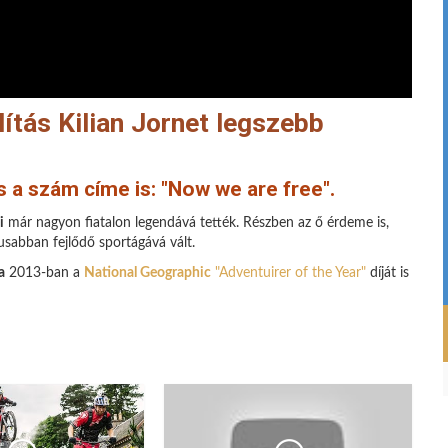
ítás Kilian Jornet legszebb
s a szám címe is: "Now we are free".
i
már nagyon fiatalon legendává tették. Részben az ő érdeme is,
usabban fejlődő sportágává vált.
a
2013-ban a
National Geographic
"Adventuirer of the Year"
díját is