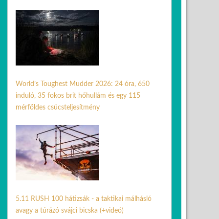
31 máj. 2026
World’s Toughest Mudder 2026: 24 óra, 650
induló, 35 fokos brit hőhullám és egy 115
mérföldes csúcsteljesítmény
07 júl. 2026
5.11 RUSH 100 hátizsák - a taktikai málhásló
avagy a túrázó svájci bicska (+videó)