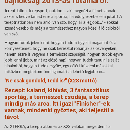
bajnokság 2013-as futamáról.
Tereptriatlon, terepsport, outdoor... aki megnézi a filmet, annak
akkor is kedve támad erre a sportra, ha eddig eszébe sem jutott! A
tereptriatlonban nem arról van szó, hogy "ki a legjobb..." - sokkal
személyesebb és mégis a természethez nagyon közel álló célokról
van szó.
Hogyan tudok jelen lenni, hogyan tudom figyelni magamat és a
környezetemet, hogy ne csak keresztül rohanjak az ösvényeken,
hanem észre is vegyem a természet szépségét, hogyan tudok egyre
jobb lenni (jobb, mint az előző nap), hogyan tudok tanulni a saját
hibáimból, hogyan tudok együtt, egy célért küzdeni másokkal,
miközben megtartom önmagamat is a lehető legjobban...
"Ne csak gondold, tedd is!" (X2S mottó)
Recept: kaland, kihívás, 3 fantasztikus
sportág, a természet csodája, a terep
mindig más arca. Itt igazi "Finisher"-ek
vannak, mindenki győztes, aki teljesíti a
távot
Az XTERRA, a tereptriatlon és az X2S valóban megérdemli a