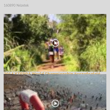
160890 Nézetek
2014 XTERRA World Championship összefoglaló
159139 Nézetek