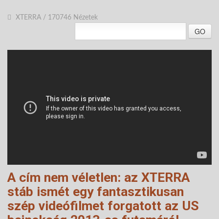
XTERRA
/
170746 Nézetek
GO
A cím nem véletlen: az XTERRA
stáb ismét egy fantasztikusan
szép videófilmet forgatott az US