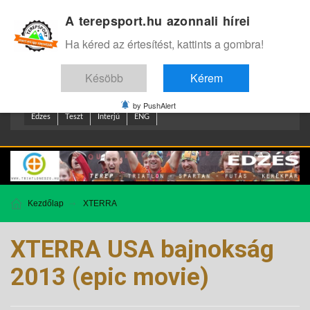
A terepsport.hu azonnali hírei
Bejelentkezés
.
Ha kéred az értesítést, kattints a gombra!
Késöbb
Kérem
by PushAlert
Edzes
Teszt
Interjú
ENG
Kezdőlap
XTERRA
XTERRA USA bajnokság
2013 (epic movie)