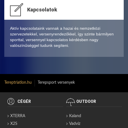
Kapcsolatok
Aktív kapcsolataink vannak a hazai és nemzetközi
szervezetekkel, versenyrendezőkkel, így szinte bármilyen
sporttal, versennyel kapcsolatos kérdésben nagy
valószínűséggel tudunk segíteni.
Tereptriatlon.hu
Terepsport versenyek
CÉGÉR
OUTDOOR
XTERRA
Kaland
X2S
Vadvíz