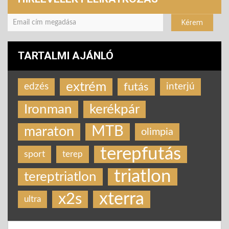
TARTALMI AJÁNLÓ
extrém
futás
edzés
interjú
Ironman
kerékpár
MTB
maraton
olimpia
terepfutás
sport
terep
triatlon
tereptriatlon
xterra
x2s
ultra