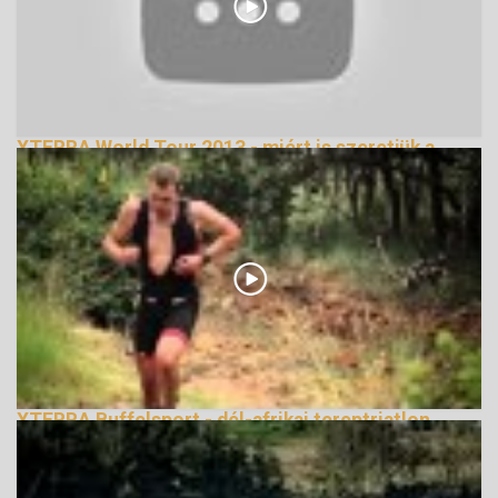
XTERRA World Tour 2013 - miért is szeretjük a
tereptriatlont
155456 Nézetek
XTERRA Buffelsport - dél-afrikai tereptriatlon
évadnyitófutam bemutató videó
220195 Nézetek