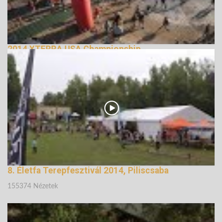
2014 XTERRA USA Championship
148502 Nézetek
8. Életfa Terepfesztivál 2014, Piliscsaba
155374 Nézetek