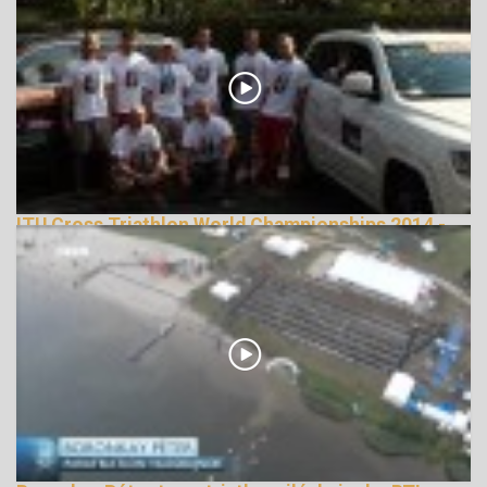
ITU Cross Triathlon World Championships 2014 -
official video, X2S TEAM, Hungary
162862 Nézetek