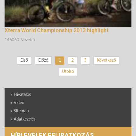
Xterra World Championship 2013 highlight
146060 Nézetek
Első
Előző
1
2
3
Következő
Utolsó
Hivatalos
Videó
Sitemap
Adatkezelés
HÍRLEVELEK FELIRATKOZÁS