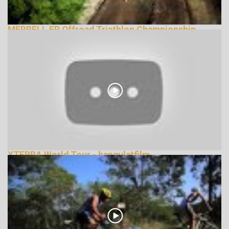
MERRELL EP Offroad Triathlon Championship
2013
146556 Nézetek
XTERRA World Tour - hangulatfilm
335796 Nézetek