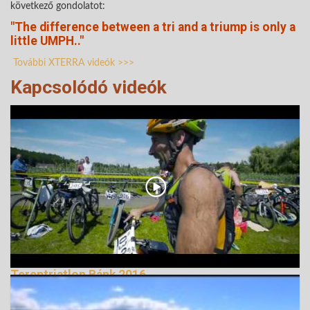
következő gondolatot:
"The difference between a tri and a triump is only a
little UMPH.."
További XTERRA videók >>>
Kapcsolódó videók
Tereptriatlon Bánk 2016
179750 Nézetek