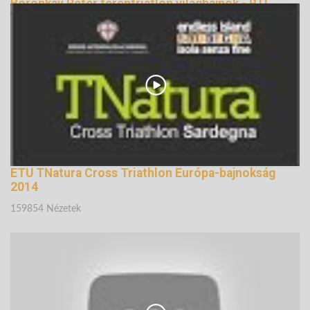
Boronkay Péter tereptriatlon világbajnok - RTL
Terepsport
147394 Nézetek
ETU TNatura Cross Triathlon Európa-bajnokság
2014
159854 Nézetek