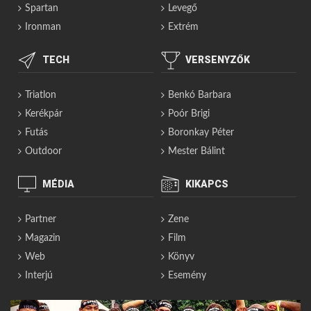
Spartan
Levegő
Ironman
Extrém
TECH
VERSENYZŐK
Triatlon
Benkó Barbara
Kerékpár
Poór Brigi
Futás
Boronkay Péter
Outdoor
Mester Bálint
MÉDIA
KIKAPCS
Partner
Zene
Magazin
Film
Web
Könyv
Interjú
Esemény