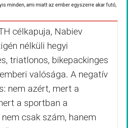
yis minden, ami miatt az ember egyszerre akar futó,
UTH célkapuja, Nabiev
igén nélküli hegyi
, triatlonos, bikepackinges
 emberi valósága. A negatív
: nem azért, mert a
ert a sportban a
ny nem csak szám, hanem