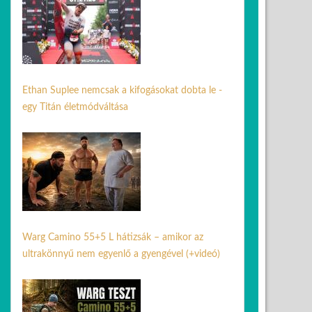
Ethan Suplee nemcsak a kifogásokat dobta le -
egy Titán életmódváltása
05 jún. 2026
Warg Camino 55+5 L hátizsák – amikor az
ultrakönnyű nem egyenlő a gyengével (+videó)
30 jún. 2026