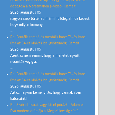
Brownlee drámai ezüstje és egy házaspár kettős
dobogója a Norsemanen (+videó) Kiemelt
2026. augusztus 05
nagyon szép történet. mármint főleg ahhoz képest,
hogy milyen kemény
...
Re: Brutális tempó és mentális harc: Tőkés Imre
útja az 54-es kihívás idei győzelméig Kiemelt
2026. augusztus 05
Azért az nem semmi, hogy a menetet együtt
nyomták végig az
...
Re: Brutális tempó és mentális harc: Tőkés Imre
útja az 54-es kihívás idei győzelméig Kiemelt
2026. augusztus 05
Azta... nagyon kemény! Jó, hogy vannak ilyen
katonáink!
Re: Szabad akarat vagy isteni póráz? - Ádám és
Éva modern drámája a Megszállottság című