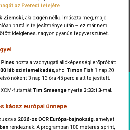
agát az Everest tetejére
.
k Ziemski
, aki oxigén nélkül mászta meg, majd
onlóan brutális teljesítménye után – ez már nem
ötött ideiglenes, nagyon gyanús fegyverszünet.
egyei
 Pines
hozta a vadnyugati állóképességi erőpróbát:
000 láb szintemelkedés
, ahol
Timon Fish
1 nap 20
első nőként 3 nap 13 óra 45 perc alatt teljesített.
XCM-futamát
Tim Smeenge
nyerte
3:33:13
-mal.
ós káosz európai ünnepe
ókusza a
2026-os OCR Európa-bajnokság
, amelyet
gban
rendeznek. A programban 100 méteres sprint,