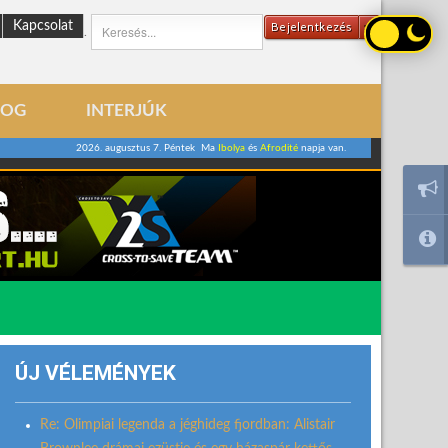
Kapcsolat
Bejelentkezés
.
LOG
INTERJÚK
2026. augusztus 7. Péntek Ma
Ibolya
és
Afrodité
napja van.
ÚJ VÉLEMÉNYEK
Re: Olimpiai legenda a jéghideg fjordban: Alistair