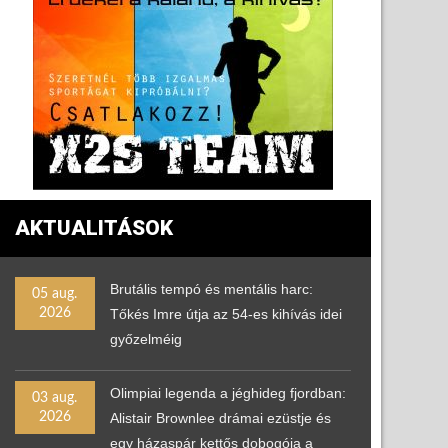
AKTUALITÁSOK
Brutális tempó és mentális harc:
05 aug.
2026
Tőkés Imre útja az 54-es kihívás idei
győzelméig
Olimpiai legenda a jéghideg fjordban:
03 aug.
2026
Alistair Brownlee drámai ezüstje és
egy házaspár kettős dobogója a