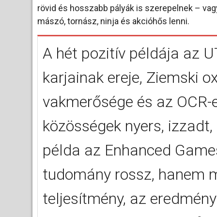
rövid és hosszabb pályák is szerepelnek – vag
mászó, tornász, ninja és akcióhős lenni.
A hét pozitív példája az 
karjainak ereje, Ziemski ox
vakmerősége és az OCR-es
közösségek nyers, izzadt,
példa az Enhanced Games
tudomány rossz, hanem m
teljesítmény, az eredmé