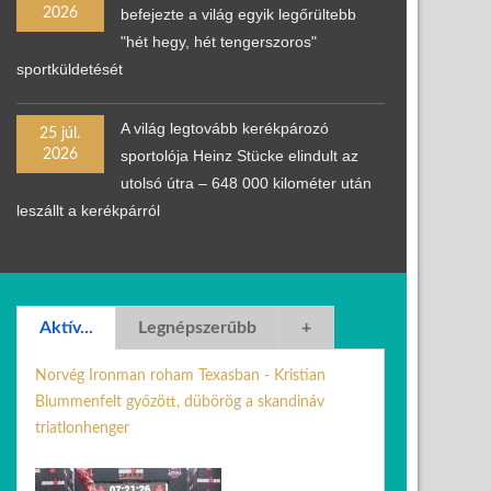
2026
befejezte a világ egyik legőrültebb
"hét hegy, hét tengerszoros"
sportküldetését
A világ legtovább kerékpározó
25 júl.
2026
sportolója Heinz Stücke elindult az
utolsó útra – 648 000 kilométer után
leszállt a kerékpárról
Aktív...
Legnépszerűbb
+
Norvég Ironman roham Texasban - Kristian
Blummenfelt győzött, dübörög a skandináv
triatlonhenger
24 ápr. 2026