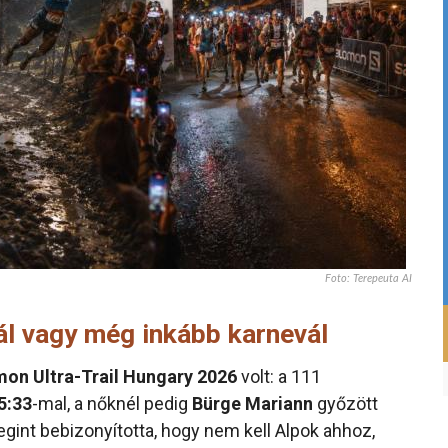
Foto: Terepeuta AI
ál vagy még inkább karnevál
on Ultra-Trail Hungary 2026
volt: a 111
5:33
-mal, a nőknél pedig
Bürge Mariann
győzött
egint bebizonyította, hogy nem kell Alpok ahhoz,