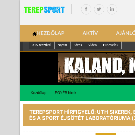
KEZDŐLAP
AKTÍV
AJÁNL
X2S fesztivál
Naptár
Edzes
Videó
Hírlevelek
Kezdőlap
EGYÉB hírek
TEREPSPORT HÍRFIGYELŐ: UTH SIKEREK,
ÉS A SPORT ÉJSÖTÉT LABORATÓRIUMA (