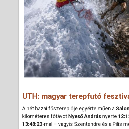
UTH: magyar terepfutó fesztiv
A hét hazai főszereplője egyértelműen a
Salom
kilométeres főtávot
Nyeső András
nyerte
12:1
13:48:23
-mal – vagyis Szentendre és a Pilis m