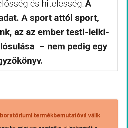
lelősség és hitelesség.
A
at. A sport attól sport,
nk, az az ember testi-lelki-
alósulása – nem pedig egy
egyzőkönyv.
aboratóriumi termékbemutatóvá válik