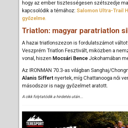
hogy az ember tisztességesen szétszedje magá
kapcsolódik a témához:
Salomon Ultra-Trail 
győzelme
.
Triatlon: magyar paratriatlon s
A hazai triatlonszezon is fordulatszámot váltot
Veszprém Triatlon Fesztivált, miközben a nem
vonal, hiszen
Mocsári Bence
Jokohamában megs
Az IRONMAN 70.3-as világban Sanghaj/Chongmi
Alanis Siffert
nyertek, míg Chattanooga női v
másodszor is nagy győzelmet aratott.
A cikk folytatódik a hirdetés után...