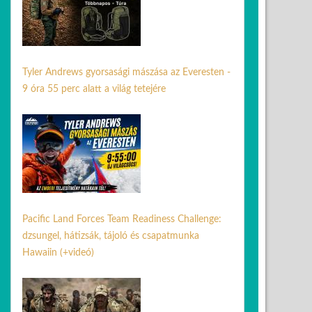
Tyler Andrews gyorsasági mászása az Everesten -
9 óra 55 perc alatt a világ tetejére
01 jún. 2026
Pacific Land Forces Team Readiness Challenge:
dzsungel, hátizsák, tájoló és csapatmunka
Hawaiin (+videó)
04 máj. 2026