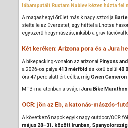
lábamputált Rustam Nabiev kézen húzta fel m
A magashegyi őrület másik nagy sztorija
Barte
síelte le az Everestet, egy héttel a Lhotse has
egyszerű hegymászás, inkább a gravitációval k
Két keréken: Arizona pora és a Jura h
A bikepacking-vonalon az arizonai
Pinyons and
a 2026-os pálya
413 mérföld
és körülbelül
40 
óra 47 perc alatt ért célba, míg
Gwen Cameron
MTB-maratonban a svájci
Jura Bike Marathon
OCR: jön az Eb, a katonás-mászós-fut
A következő napok egyik nagy outdoor/OCR f
május 28–31. között Irunban, Spanyolorszá