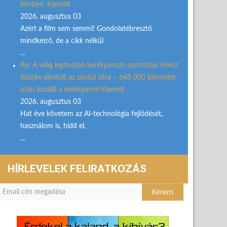
filmben. Kiemelt
2026. augusztus 03
Azért a film sem semmi! Gondolatébresztő
mindkettő, de a cikk nélkül
...
Re: A világ legtovább kerékpározó sportolója Heinz
Stücke elindult az utolsó útra – 648 000 kilométer
után leszállt a kerékpárról Kiemelt
2026. augusztus 03
Hat éve követem az AI-technológia fejlődését,
használom is, hidd el,
...
HÍRLEVELEK FELIRATKOZÁS