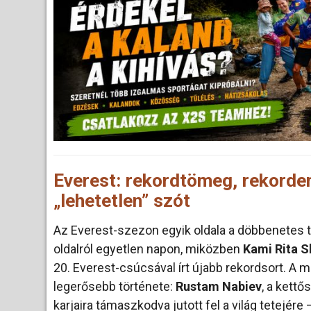
Everest: rekordtömeg, rekordem
„lehetetlen” szót
Az Everest-szezon egyik oldala a döbbenetes
oldalról egyetlen napon, miközben
Kami Rita S
20. Everest-csúcsával írt újabb rekordsort. A m
legerősebb története:
Rustam Nabiev
, a kett
karjaira támaszkodva jutott fel a világ tetejére