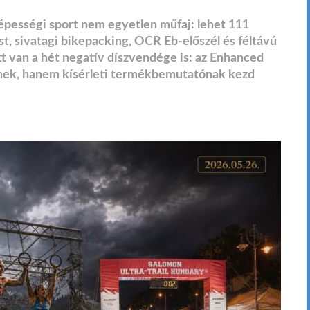
épességi sport nem egyetlen műfaj: lehet 111
t, sivatagi bikepacking, OCR Eb-előszél és féltávú
ott van a hét negatív díszvendége is: az Enhanced
nek, hanem kísérleti termékbemutatónak kezd