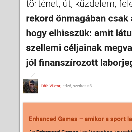
történet, út, küzdelem, fe
rekord önmagában csak ad
hogy elhisszük: amit látu
szellemi céljainak megv
jól finanszírozott laborj
Tóth Viktor,
edző, szerkesztő
Enhanced Games – amikor a sport l