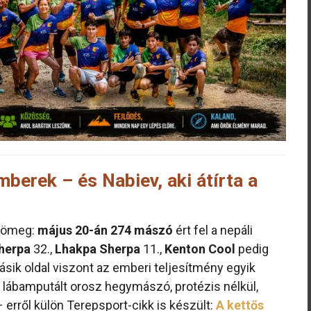
berek – és Nabiev, aki átírta a
 tömeg:
május 20-án 274 mászó
ért fel a nepáli
herpa
32.,
Lhakpa Sherpa
11.,
Kenton Cool
pedig
ásik oldal viszont az emberi teljesítmény egyik
ős lábamputált orosz hegymászó, protézis nélkül,
 – erről külön Terepsport-cikk is készült:
A kettős