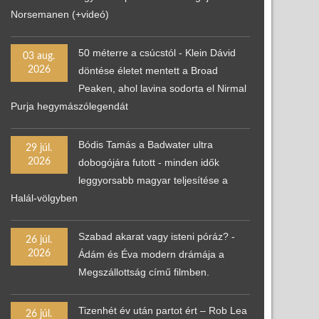
Norsemanen (+videó)
50 méterre a csúcstól - Klein Dávid
03 aug.
2026
döntése életet mentett a Broad
Peaken, ahol lavina sodorta el Nirmal
Purja hegymászólegendát
Bódis Tamás a Badwater ultra
29 júl.
2026
dobogójára futott - minden idők
leggyorsabb magyar teljesítése a
Halál-völgyben
Szabad akarat vagy isteni póráz? -
26 júl.
2026
Ádám és Éva modern drámája a
Megszállottság című filmben.
Tizenhét év után partot ért – Rob Lea
26 júl.