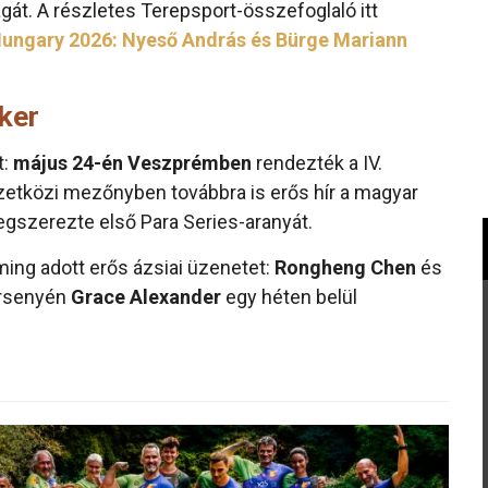
t. A részletes Terepsport-összefoglaló itt
Hungary 2026: Nyeső András és Bürge Mariann
iker
t:
május 24-én Veszprémben
rendezték a IV.
zetközi mezőnyben továbbra is erős hír a magyar
zerezte első Para Series-aranyát.
ng adott erős ázsiai üzenetet:
Rongheng Chen
és
ersenyén
Grace Alexander
egy héten belül