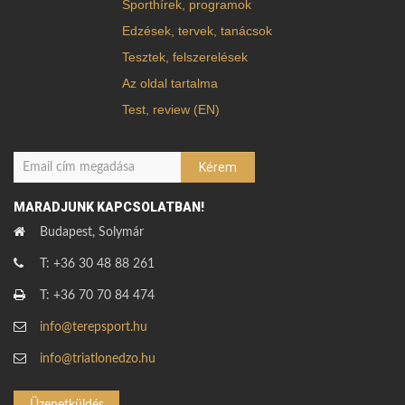
Sporthírek, programok
Edzések, tervek, tanácsok
Tesztek, felszerelések
Az oldal tartalma
Test, review (EN)
MARADJUNK KAPCSOLATBAN!
Budapest, Solymár
T: +36 30 48 88 261
T: +36 70 70 84 474
info@terepsport.hu
info@triatlonedzo.hu