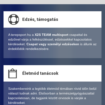
Edzés, támogatás
A terepsport.hu a
X2S TEAM multisport
csapattal és
edzőivel várja a felkészüléssel, edzéssekkel kapcsolatos
kérdéseket.
Csapat vagy személyi edzéseken
is állunk az
érdeklődök rendelkezésére.
Életmód tanácsok
Szakembereink a legtöbb életmód témában rövid időn belül
választ tudnak adni. Elsősorban a természetgyógyászattal
kapcsolatosan, de tagjaink között orvosok is várják a
kérdéseket.