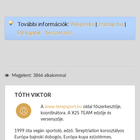
További információk:
Wikipedia
|
zsir.lap.hu
|
BIOrganik - beszerzés
Megjelent: 3866 alkalommal
TÓTH VIKTOR
A
www.terepsport.hu
oldal főszerkesztője,
koordinátora. A X2S TEAM edzője és
versenyzője.
1999 óta vegán sportoló, edző. Tereptriatlon korosztályos
Európa-bajnoki dobogós, Európa-kupa ezüstérmes,