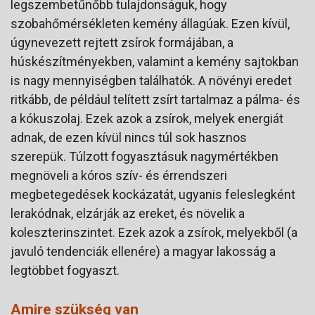
legszembetűnőbb tulajdonságuk, hogy
szobahőmérsékleten kemény állagúak. Ezen kívül,
úgynevezett rejtett zsírok formájában, a
húskészítményekben, valamint a kemény sajtokban
is nagy mennyiségben találhatók. A növényi eredet
ritkább, de például telített zsírt tartalmaz a pálma- és
a kókuszolaj. Ezek azok a zsírok, melyek energiát
adnak, de ezen kívül nincs túl sok hasznos
szerepük. Túlzott fogyasztásuk nagymértékben
megnöveli a kóros szív- és érrendszeri
megbetegedések kockázatát, ugyanis feleslegként
lerakódnak, elzárják az ereket, és növelik a
koleszterinszintet. Ezek azok a zsírok, melyekből (a
javuló tendenciák ellenére) a magyar lakosság a
legtöbbet fogyaszt.
Amire szükség van