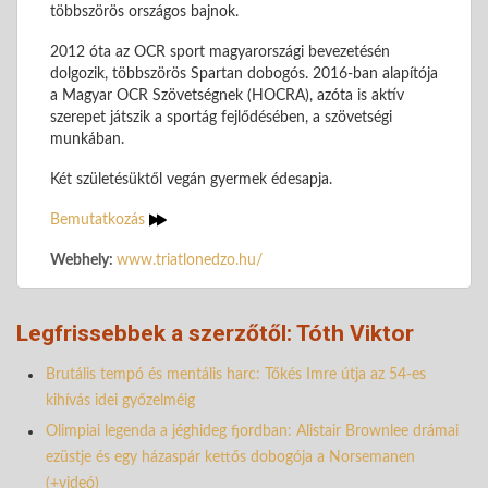
többszörös országos bajnok.
2012 óta az OCR sport magyarországi bevezetésén
dolgozik, többszörös Spartan dobogós. 2016-ban alapítója
a Magyar OCR Szövetségnek (HOCRA), azóta is aktív
szerepet játszik a sportág fejlődésében, a szövetségi
munkában.
Két születésüktől vegán gyermek édesapja.
Bemutatkozás
Webhely:
www.triatlonedzo.hu/
Legfrissebbek a szerzőtől: Tóth Viktor
Brutális tempó és mentális harc: Tőkés Imre útja az 54-es
kihívás idei győzelméig
Olimpiai legenda a jéghideg fjordban: Alistair Brownlee drámai
ezüstje és egy házaspár kettős dobogója a Norsemanen
(+videó)