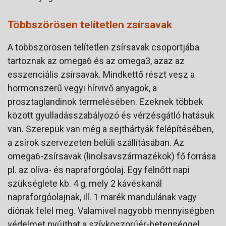
Többszörösen telítetlen zsírsavak
A többszörösen telítetlen zsírsavak csoportjába
tartoznak az omega6 és az omega3, azaz az
esszenciális zsírsavak. Mindkettő részt vesz a
hormonszerű vegyi hírvivő anyagok, a
prosztaglandinok termelésében. Ezeknek többek
között gyulladásszabályozó és vérzésgátló hatásuk
van. Szerepük van még a sejthártyák felépítésében,
a zsírok szervezeten belüli szállításában. Az
omega6-zsírsavak (linolsavszármazékok) fő forrása
pl. az olíva- és napraforgóolaj. Egy felnőtt napi
szükséglete kb. 4 g, mely 2 kávéskanál
napraforgóolajnak, ill. 1 marék mandulának vagy
diónak felel meg. Valamivel nagyobb mennyiségben
védelmet nyújthat a szívkoszorúér-betegséggel