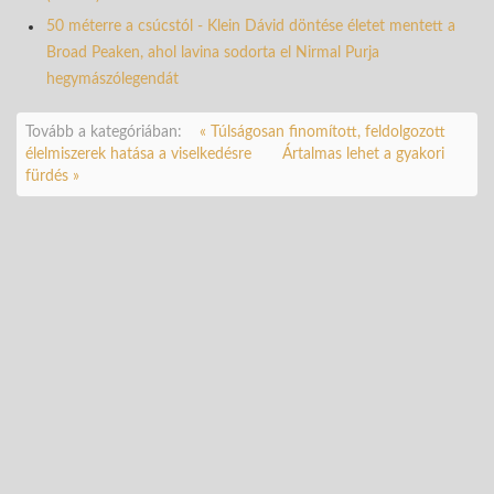
50 méterre a csúcstól - Klein Dávid döntése életet mentett a
Broad Peaken, ahol lavina sodorta el Nirmal Purja
hegymászólegendát
Tovább a kategóriában:
« Túlságosan finomított, feldolgozott
élelmiszerek hatása a viselkedésre
Ártalmas lehet a gyakori
fürdés »