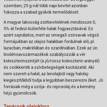
szemben, 25 g-nál több napi bevitel azonban
fokozza a szabad gyökök termelődését.
A magyar lakosság zsírbevitelének mindössze 0,
5%-át fedezi különféle halak fogyasztásával. Ez
azért sajnálatos, mert az omega3-zsírsavak végső
formájukban az olajos halakban fordulnak elő, pl.
lazacban, makrélában és szardíniában. Ezek az ún.
linolénsavszármazékok szabályozzák a vér
koleszterinszintjét (a jó/rossz koleszterin arányát)
és csökkentik a szívbetegségek kockázatát. Aki
nem szereti a halat, az lenolajból vagy halolaj-
kiegészítőkből tudja a legjobban beszerezni őket. Jó
forrásaik még a szója- és repceolaj és a kemény
héjú gyümölcsök.
Tanácsok olajokhoz