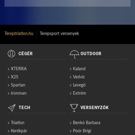
Tereptriatlon.hu
Terepsport versenyek
CÉGÉR
OUTDOOR
XTERRA
Kaland
X2S
Vadvíz
Spartan
Levegő
Ironman
Extrém
TECH
VERSENYZŐK
Triatlon
Benkó Barbara
Kerékpár
Poór Brigi