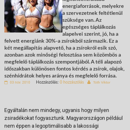
energiaforrások, melyekre
a szervezetnek feltétlenül
szüksége van. Az
egészséges táplálkozás
alapelvei szerint, jó, ha a
felvett energiánk 30%-a zsírokból származik. Ez a
két megállapítás alapvető, ha a zsírokról esik szó,
azonban azok minőségi felosztása sem közömbös a
megfelelő táplálkozás szempontjából. A téli alapozó
időszakban különösen fontos kérdés a zsírok, olajok,
szénhídrátok helyes aránya és megfelelő forrása.
03 nov. 2010
Hozzászólás:
0 hozzászólás
Tóth Viktor
Egyáltalán nem mindegy, ugyanis hogy milyen
zsiradékokat fogyasztunk. Magyarországon például
nem éppen a legoptimálisabb a lakossági