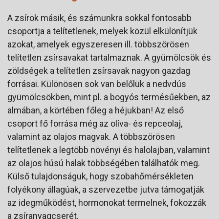
A zsírok másik, és számunkra sokkal fontosabb
csoportja a telítetlenek, melyek közül elkülönítjük
azokat, amelyek egyszeresen ill. többszörösen
telítetlen zsírsavakat tartalmaznak. A gyümölcsök és
zöldségek a telítetlen zsírsavak nagyon gazdag
forrásai. Különösen sok van belőlük a nedvdús
gyümölcsökben, mint pl. a bogyós termésűekben, az
almában, a körtében főleg a héjukban! Az első
csoport fő forrása még az olíva- és repceolaj,
valamint az olajos magvak. A többszörösen
telítetlenek a legtöbb növényi és halolajban, valamint
az olajos húsú halak többségében találhatók meg.
Külső tulajdonságuk, hogy szobahőmérsékleten
folyékony állagúak, a szervezetbe jutva támogatják
az idegműködést, hormonokat termelnek, fokozzák
a zsíranyagcserét.