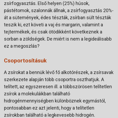
zsírfogyasztás. Első helyen (25%) húsok,
pástétomok, szalonnák állnak, a zsírfogyasztás 20%-
át a sütemények, édes tészták, zsírban sült tészták
teszik ki, ezt követi a vaj és margarin, valamint a
tejtermékek, és csak ötödikként következnek a
sorban a zöldségek. De miért is nem a legideálisabb
ez a megoszlás?
Csoportosításuk
A zsírokat a bennük lévő fő alkotórészek, a zsírsavak
szerkezete alapján több csoportra oszthatjuk. A
telített, az egyszeresen ill. a többszörösen telítetlen
zsírok a molekuláikban található
hidrogénmennyiségben különböznek egymástól,
pontosabban ez azt jelenti, hogy a telítetlen
zsírokban található a legkevesebb hidrogén.