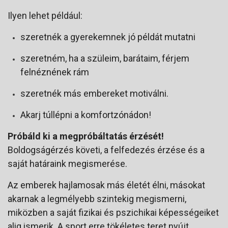
Ilyen lehet például:
szeretnék a gyerekemnek jó példát mutatni
szeretném, ha a szüleim, barátaim, férjem
felnéznének rám
szeretnék más embereket motiválni.
Akarj túllépni a komfortzónádon!
Próbáld ki a megpróbáltatás érzését!
Boldogságérzés követi, a felfedezés érzése és a
saját határaink megismerése.
Az emberek hajlamosak más életét élni, másokat
akarnak a legmélyebb szintekig megismerni,
miközben a saját fizikai és pszichikai képességeiket
alig ismerik. A sport erre tökéletes teret nyújt,