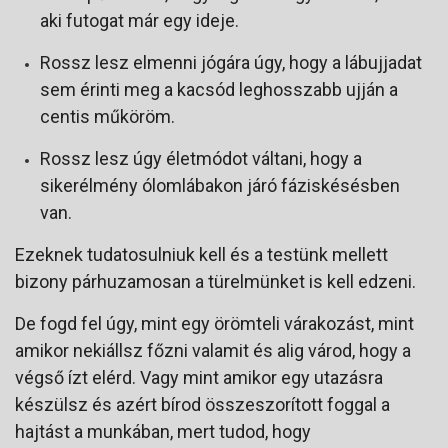
aki futogat már egy ideje.
Rossz lesz elmenni jógára úgy, hogy a lábujjadat
sem érinti meg a kacsód leghosszabb ujján a
centis műköröm.
Rossz lesz úgy életmódot váltani, hogy a
sikerélmény ólomlábakon járó fáziskésésben
van.
Ezeknek tudatosulniuk kell és a testünk mellett
bizony párhuzamosan a türelmünket is kell edzeni.
De fogd fel úgy, mint egy örömteli várakozást, mint
amikor nekiállsz főzni valamit és alig várod, hogy a
végső ízt elérd. Vagy mint amikor egy utazásra
készülsz és azért bírod összeszorított foggal a
hajtást a munkában, mert tudod, hogy