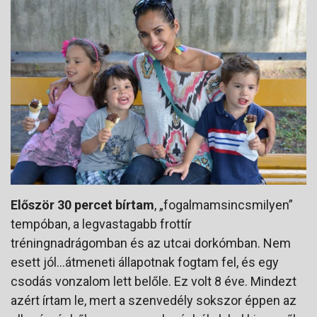
Először 30 percet bírtam
, „fogalmamsincsmilyen”
tempóban, a legvastagabb frottír
tréningnadrágomban és az utcai dorkómban. Nem
esett jól…átmeneti állapotnak fogtam fel, és egy
csodás vonzalom lett belőle. Ez volt 8 éve. Mindezt
azért írtam le, mert a szenvedély sokszor éppen az