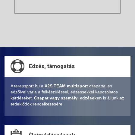
Edzés, támogatás
A terepsport.hu a
X2S TEAM multisport
csapattal és
edzőivel várja a felkészüléssel, edzéssekkel kapcsolatos
kérdéseket.
Csapat vagy személyi edzéseken
is állunk az
érdeklődök rendelkezésére.