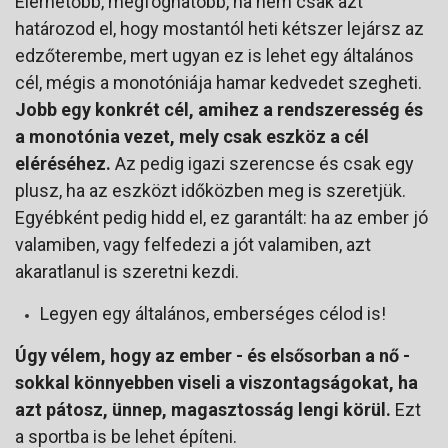
Elérhetőbb, megfoghatóbb, ha nem csak azt
határozod el, hogy mostantól heti kétszer lejársz az
edzőterembe, mert ugyan ez is lehet egy általános
cél, mégis a monotóniája hamar kedvedet szegheti.
Jobb egy konkrét cél, amihez a rendszeresség és
a monotónia vezet, mely csak eszköz a cél
eléréséhez.
Az pedig igazi szerencse és csak egy
plusz, ha az eszközt időközben meg is szeretjük.
Egyébként pedig hidd el, ez garantált: ha az ember jó
valamiben, vagy felfedezi a jót valamiben, azt
akaratlanul is szeretni kezdi.
Legyen egy általános, emberséges célod is!
Úgy vélem, hogy az ember - és elsősorban a nő -
sokkal könnyebben viseli a viszontagságokat, ha
azt pátosz, ünnep, magasztosság lengi körül.
Ezt
a sportba is be lehet építeni.