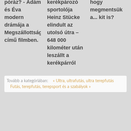
kerékpározó
hogy
póráz? - Ádám
sportolója
megmentsük
és Éva
Heinz Stücke
a... kit is?
modern
elindult az
drámája a
utolsó útra –
Megszállottság
648 000
című filmben.
kilométer után
leszállt a
kerékpárról
Tovább a kategóriában:
« Ultra, ultrafutás, ultra terepfutás
Futás, terepfutás, terepsport és a szabályok »