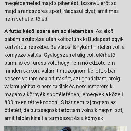
megérdemeled majd a pihenést. Iszonyú erőt ad
majd a rendszeres sport, ráadásul olyat, amit más
nem vehet el tőled.
A futás késői szerelem az életemben.
Az első
babám születése után költöztünk ki Budapest egyik
kertvárosi részébe. Belvárosi lányként hirtelen volt a
környezetváltás. Gyalogszerrel alig volt elérhető
bármi is és furcsa volt, hogy nem nő edzőterem
minden sarkon. Valamit mozognom kellett, s bár
sosem voltam oda a futásért, azt gondoltam, amíg
valami jobbat ki nem találok és nem ismerem ki
magam a környék sportéletében, lemegyek a közeli
800 m-es rétre kocogni. S bár nem rajongtam az
ötletért, de butaságnak tartottam volna kihagyni azt,
amit tálcán kínált a természet és a környék.