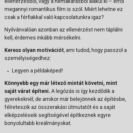
ellenérzésből, vagy a nemakarásból alakul ki – erről
megannyi romantikus film is szól. Miért lehetne ez
csak a férfiakkal való kapcsolatunkra igaz?
Nyilvánvalóan azonban az ellenérzést nem táplálni
kell, érdemes inkább mérsékelni.
Keress olyan motivációt
, ami tudod, hogy passzol a
személyiségedhez:
Legyen a példaképed!
Könnyebb egy már létező mintát követni, mint
saját várat építeni.
A legózás is így kezdődik a
gyerekeknél, de amikor már belejönnek az építésbe,
félreteszik az összerakási útmutatót és a saját
elképzeléseik segítségével építkeznek egyre
bonyolultabb kreálmányokat.