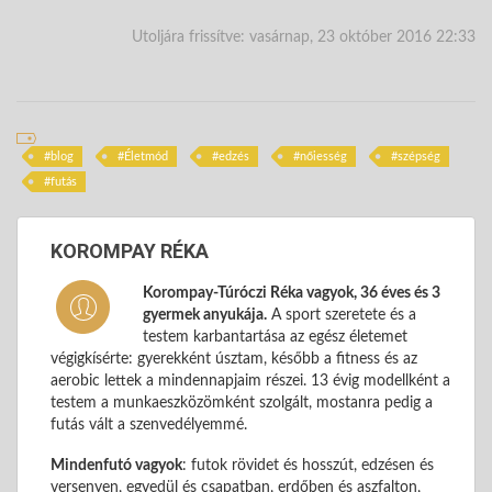
Utoljára frissítve: vasárnap, 23 október 2016 22:33
blog
Életmód
edzés
nőiesség
szépség
futás
KOROMPAY RÉKA
Korompay-Túróczi Réka vagyok, 36 éves és 3
gyermek anyukája.
A sport szeretete és a
testem karbantartása az egész életemet
végigkísérte: gyerekként úsztam, később a fitness és az
aerobic lettek a mindennapjaim részei. 13 évig modellként a
testem a munkaeszközömként szolgált, mostanra pedig a
futás vált a szenvedélyemmé.
Mindenfutó vagyok
: futok rövidet és hosszút, edzésen és
versenyen, egyedül és csapatban, erdőben és aszfalton,