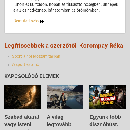
itthon és külföldön, hóban és tikkasztó hőségben, ünnepek
alatt és hétköznap, bánatomban és örömömben.
Bemutatkozás
Legfrissebbek a szerzőtől: Korompay Réka
Sport a női időszámításban
A sport és a nő
KAPCSOLÓDÓ ELEMEK
A világ
Együnk több
Szabad akarat
legtovább
disznóhúst,
vagy isteni