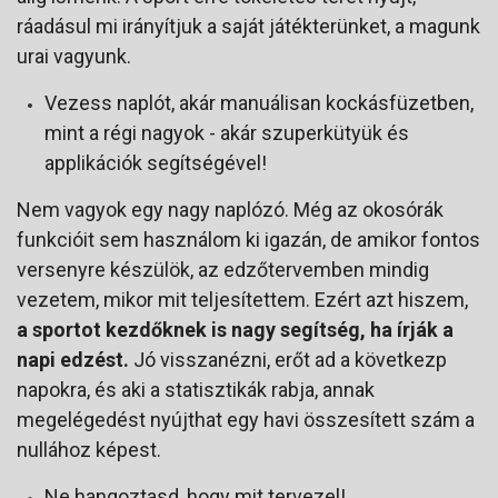
ráadásul mi irányítjuk a saját játékterünket, a magunk
urai vagyunk.
Vezess naplót, akár manuálisan kockásfüzetben,
mint a régi nagyok - akár szuperkütyük és
applikációk segítségével!
Nem vagyok egy nagy naplózó. Még az okosórák
funkcióit sem használom ki igazán, de amikor fontos
versenyre készülök, az edzőtervemben mindig
vezetem, mikor mit teljesítettem. Ezért azt hiszem,
a sportot kezdőknek is nagy segítség, ha írják a
napi edzést.
Jó visszanézni, erőt ad a következp
napokra, és aki a statisztikák rabja, annak
megelégedést nyújthat egy havi összesített szám a
nullához képest.
Ne hangoztasd, hogy mit tervezel!