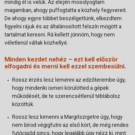
mindig él is velük. Az elején mosolyogtam
magamban, ahogy puffogtatta a közhely fegyvereit.
De ahogy egyre többet beszélgettünk, elkezdtem
figyelni rájuk és az általánosított felszín mögött a
tartalmat keresni. Rá kellett jönnöm, hogy nem
véletlenül váltak közhellyé.
Minden kezdet nehéz – ezt kell először
elfogadni és merni kell ezzel szembesülni.
Rossz érzés lesz lemenni az edzőterembe úgy,
hogy mindenki ismeri körülötted a gépek
működését, de te szerencsétlenül téblábolsz
közöttük.
Rossz lesz kimenni a Margitszigetre úgy, hogy
nem bírod végigfutni az első kört, de még rendes
futócipőd sincs, hogy legalább úgy nézz ki, mint