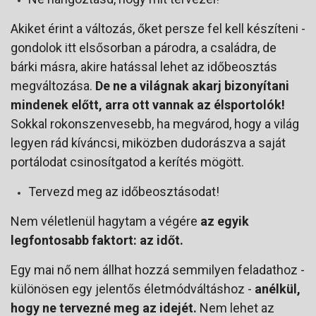
Akiket érint a változás, őket persze fel kell készíteni -
gondolok itt elsősorban a párodra, a családra, de
bárki másra, akire hatással lehet az időbeosztás
megváltozása.
De ne a világnak akarj bizonyítani
mindenek előtt, arra ott vannak az élsportolók!
Sokkal rokonszenvesebb, ha megvárod, hogy a világ
legyen rád kíváncsi, miközben dudorászva a saját
portálodat csinosítgatod a kerítés mögött.
Tervezd meg az időbeosztásodat!
Nem véletlenül hagytam a végére
az egyik
legfontosabb faktort: az időt.
Egy mai nő nem állhat hozzá semmilyen feladathoz -
különösen egy jelentős életmódváltáshoz -
anélkül,
hogy ne tervezné meg az idejét.
Nem lehet az