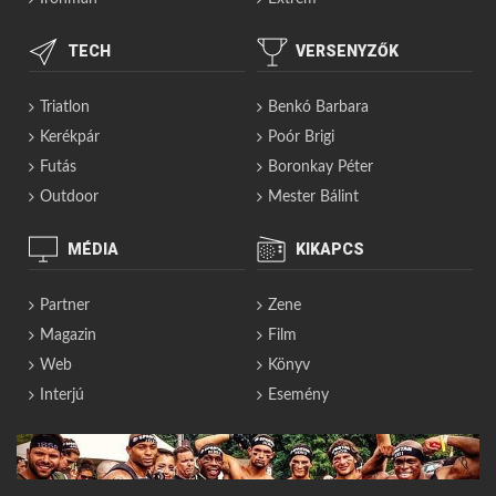
TECH
VERSENYZŐK
Triatlon
Benkó Barbara
Kerékpár
Poór Brigi
Futás
Boronkay Péter
Outdoor
Mester Bálint
MÉDIA
KIKAPCS
Partner
Zene
Magazin
Film
Web
Könyv
Interjú
Esemény