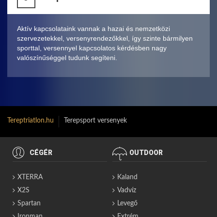
Aktív kapcsolataink vannak a hazai és nemzetközi
szervezetekkel, versenyrendezőkkel, így szinte bármilyen
sporttal, versennyel kapcsolatos kérdésben nagy
valószínűséggel tudunk segíteni.
Tereptriatlon.hu
Terepsport versenyek
CÉGÉR
OUTDOOR
XTERRA
Kaland
X2S
Vadvíz
Spartan
Levegő
Ironman
Extrém