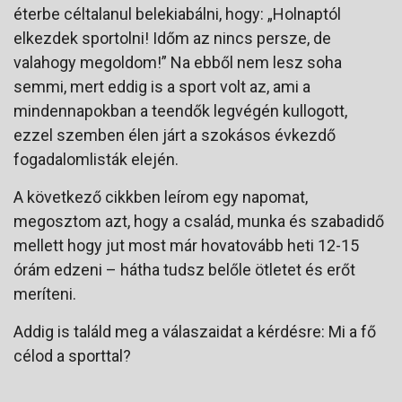
éterbe céltalanul belekiabálni, hogy: „Holnaptól
elkezdek sportolni! Időm az nincs persze, de
valahogy megoldom!” Na ebből nem lesz soha
semmi, mert eddig is a sport volt az, ami a
mindennapokban a teendők legvégén kullogott,
ezzel szemben élen járt a szokásos évkezdő
fogadalomlisták elején.
A következő cikkben leírom egy napomat,
megosztom azt, hogy a család, munka és szabadidő
mellett hogy jut most már hovatovább heti 12-15
órám edzeni – hátha tudsz belőle ötletet és erőt
meríteni.
Addig is találd meg a válaszaidat a kérdésre: Mi a fő
célod a sporttal?