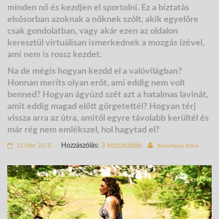
minden nő és kezdjen el sportolni. Ez a bíztatás
elsősorban azoknak a nőknek szólt, akik egyelőre
csak gondolatban, vagy akár ezen az oldalon
keresztül virtuálisan ismerkednek a mozgás ízével,
ami nem is rossz kezdet.
Na de mégis hogyan kezdd el a valóvilágban?
Honnan meríts olyan erőt, ami eddig nem volt
benned? Hogyan ágyúzd szét azt a hatalmas lavinát,
amit eddig magad előtt görgetettél? Hogyan térj
vissza arra az útra, amitől egyre távolabb kerültél és
már rég nem emlékszel, hol hagytad el?
21 febr. 2015
Hozzászólás:
3 hozzászólás
Korompay Réka