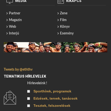
MÉDIA
KIKAPCS
Partner
Zene
Magazin
Film
Web
Könyv
Interjú
Esemény
Tweets by @eththv
TEMATIKUS HÍRLEVELEK
Hírleveleink !
Sporthírek, programok
Edzések, tervek, tanácsok
Tesztek, felszerelések