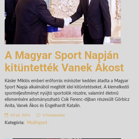
A Magyar Sport Napján
kitüntették Vanek Ákost
Kásler Miklós emberi erőforrás miniszter kedden átadta a Magyar
Sport Napja alkalmából megítélt idei kitüntetéseket. A kiemelkedő
sportteljesítményt nyújtó sportolók részére, valamint életmű
elismerésére adományozható Csík Ferenc-díjban részesült Görbicz
Anita, Vanek Ákos és Engelhardt Katalin.
03 júl. 2021
0 hozzászólás
Kategória:
Multisport