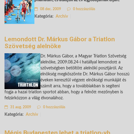
08 dec. 2009
0 hozzászólás
Kategória:
Archív
Lemondott Dr. Márkus Gábor a Triatlon
Szövetség alelnöke
Dr. Márkus Gábor, a Magyar Triatlon Szövetség
alelnöke, 2009.08.24-i hatállyal lemondott a
szövetségben betöltött alelnöki posztjáról. Az
elnökség megköszönte Dr. Márkus Gábor hosszú
éveken keresztül végzett elnökségi munkáját és
számít arra, hogy a továbbiakban is segíteni
fogja a hazai triatlon sportot abban, hogy a felnőtt mezőnyben is
felzárkózzon a világ élvonalához.
31 aug. 2009
0 hozzászólás
Kategória:
Archív
Mégis Budapesten lehet a triatlon-vb