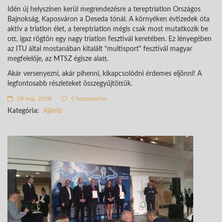
Idén új helyszínen kerül megrendezésre a tereptriatlon Országos
Bajnokság, Kaposváron a Deseda tónál. A környéken évtizedek óta
aktív a triatlon élet, a tereptriatlon mégis csak most mutatkozik be
ott, igaz rögtön egy nagy triatlon fesztivál keretében. Ez lényegében
az ITU által mostanában kitalált "multisport" fesztivál magyar
megfelelője, az MTSZ égisze alatt.
Akár versenyezni, akár pihenni, kikapcsolódni érdemes eljönni! A
legfontosabb részleteket összegyűjtöttük.
29 máj. 2018
0 hozzászólás
Kategória:
Ajánló