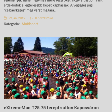
véleményét
, hanem egymás mellé teszi őket, hogy a triatlon iránt
érdeklődők a legteljesebb képet kaphassák. A végleges jogi
"célbaérkezés" még várat magára...
29 jan. 2019
0 hozzászólás
Kategória:
Multisport
eXtremeMan T25.75 tereptriatlon Kaposváron