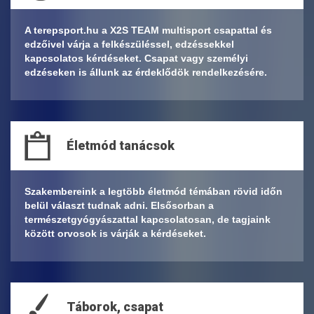
A terepsport.hu a
X2S TEAM multisport
csapattal és
edzőivel várja a felkészüléssel, edzéssekkel
kapcsolatos kérdéseket.
Csapat vagy személyi
edzéseken
is állunk az érdeklődök rendelkezésére.
Életmód tanácsok
Szakembereink a legtöbb életmód témában rövid időn
belül választ tudnak adni. Elsősorban a
természetgyógyászattal kapcsolatosan, de tagjaink
között orvosok is várják a kérdéseket.
Táborok, csapat