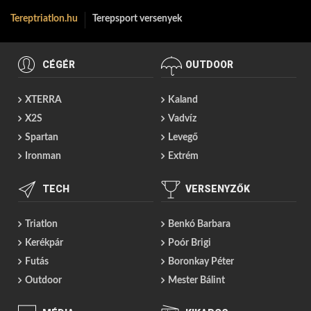
Tereptriatlon.hu
Terepsport versenyek
CÉGÉR
OUTDOOR
XTERRA
Kaland
X2S
Vadvíz
Spartan
Levegő
Ironman
Extrém
TECH
VERSENYZŐK
Triatlon
Benkó Barbara
Kerékpár
Poór Brigi
Futás
Boronkay Péter
Outdoor
Mester Bálint