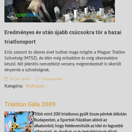
Eredményes év után újabb csúcsokra tör a hazai
triatlonsport
Erős szezont és sikeres évet tudhat maga mögött a Magyar Triatlon
Szövetség (MTSZ), de idén még erősebbre és még sikeresebbre
készül. Két jelentős nemzetközi verseny megrendezését is sikerült
elnyernie a szövetségnek.
07 jan. 2018
0 hozzászólás
Kategória:
Multisport
Triatlon Gála 2009
Több mint 200 triatlonos gyűlt össze péntek délután
Budapesten, a Sportok Házában abból az
alkalomból, hogy felelevenítsük az idei év legszebb
pillanatait, és átadjuk az év legjobbjainak díjait.