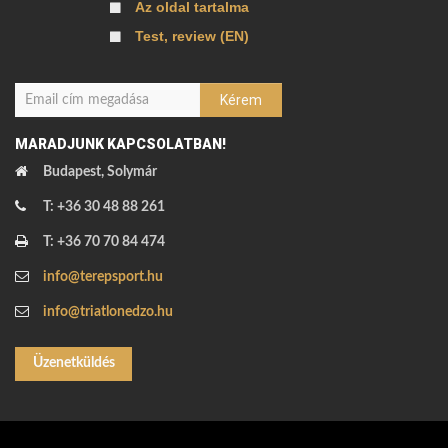
Az oldal tartalma
Test, review (EN)
MARADJUNK KAPCSOLATBAN!
Budapest, Solymár
T: +36 30 48 88 261
T: +36 70 70 84 474
info@terepsport.hu
info@triatlonedzo.hu
Üzenetküldés