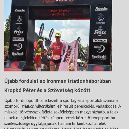
Újabb fordulat az Ironman triatlonháborúban
Kropkó Péter és a Szövetség között
Újabb fordulóponthoz érkezett a sportág és a sportolók számára
szomorú "
triatlonháborúként
" elhíresült pereskedés, vádaskodás. A
miskolci törvényszék ítélete sokféleképpen magyarázható, a felek
ennek megfelelően kétféleképpen tették közre.
A terepsport.hu
szerkesztősége úgy látja jónak, ha nam hírként közli a felek