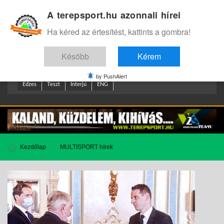
A terepsport.hu azonnali hírei
Bejelentkezés
.
Ha kéred az értesítést, kattints a gombra!
Késöbb
Kérem
by PushAlert
Edzes
Teszt
Interjú
ENG
Kezdőlap
MULTISPORT hírek