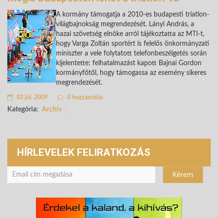
A kormány támogatja a 2010-es budapesti triatlon-
világbajnokság megrendezését. Lányi András, a
hazai szövetség elnöke arról tájékoztatta az MTI-t,
hogy Varga Zoltán sportért is felelős önkormányzati
miniszter a vele folytatott telefonbeszélgetés során
kijelentette: felhatalmazást kapott Bajnai Gordon
kormányfőtől, hogy támogassa az esemény sikeres
megrendezését.
02 júl. 2009
0 hozzászólás
Kategória:
Archív
HÍRLEVELEK FELIRATKOZÁS