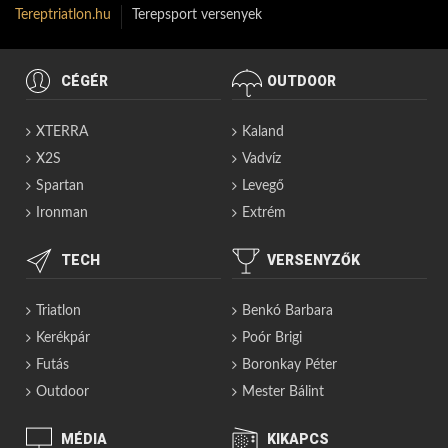
Tereptriatlon.hu
Terepsport versenyek
CÉGÉR
OUTDOOR
XTERRA
Kaland
X2S
Vadvíz
Spartan
Levegő
Ironman
Extrém
TECH
VERSENYZŐK
Triatlon
Benkó Barbara
Kerékpár
Poór Brigi
Futás
Boronkay Péter
Outdoor
Mester Bálint
MÉDIA
KIKAPCS