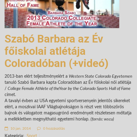
Szabó Barbara az Év
főiskolai atlétája
Coloradóban (+videó)
2013-ban elért teljesítményeiért a
Western State Colorado Egyetemen
tanuló Szabó Barbara kapta Coloradóban az Év főiskolai női atlétája
/
College Female Athlete of theYear by the Colorado Sports Hall of Fame
címet.
A tavalyi évben az USA egyetemi sportversenyein jelentős sikereket
elért, a moszkvai IAAF Világbajnokságon is részt vett többszörös
bajnok és válogatott magasugrónő eredményeit részletesen méltatja
a mellékletben megnyitható egyetemi honlap.
(forrás: wscu)
10 jan. 2014
0 hozzászólás
Kategória:
Sport