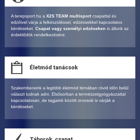
A terepsport.hu a
X2S TEAM multisport
csapattal és
edzőivel várja a felkészüléssel, edzéssekkel kapcsolatos
kérdéseket.
Csapat vagy személyi edzéseken
is állunk az
érdeklődök rendelkezésére.
Életmód tanácsok
Szakembereink a legtöbb életmód témában rövid időn belül
választ tudnak adni. Elsősorban a természetgyógyászattal
kapcsolatosan, de tagjaink között orvosok is várják a
kérdéseket.
Táborok, csapat