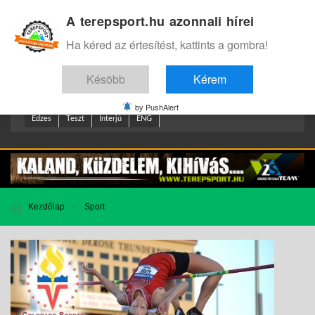
A terepsport.hu azonnali hírei
Bejelentkezés
.
Ha kéred az értesítést, kattints a gombra!
Késöbb
Kérem
by PushAlert
Edzes
Teszt
Interjú
ENG
Kezdőlap
Sport