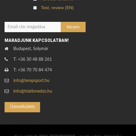
Test, review (EN)
MARADJUNK KAPCSOLATBAN!
Budapest, Solymár
T: +36 30 48 88 261
T: +36 70 70 84 474
info@terepsport.hu
info@triatlonedzo.hu
Üzenetküldés