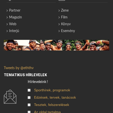
Partner
Zene
Magazin
Film
Web
Könyv
Interjú
Esemény
Tweets by @eththv
TEMATIKUS HÍRLEVELEK
Hírleveleink !
Sporthírek, programok
Edzések, tervek, tanácsok
Tesztek, felszerelések
Az oldal tartalma