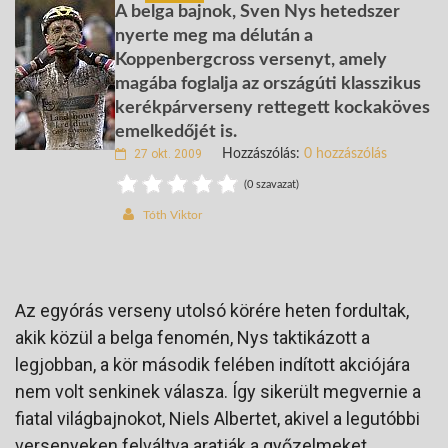
A belga bajnok, Sven Nys hetedszer
nyerte meg ma délután a
Koppenbergcross versenyt, amely
magába foglalja az országúti klasszikus
kerékpárverseny rettegett kockaköves
emelkedőjét is.
27 okt. 2009
Hozzászólás:
0 hozzászólás
(0 szavazat)
Tóth Viktor
Az egyórás verseny utolsó körére heten fordultak,
akik közül a belga fenomén, Nys taktikázott a
legjobban, a kör második felében indított akciójára
nem volt senkinek válasza. Így sikerült megvernie a
fiatal világbajnokot, Niels Albertet, akivel a legutóbbi
versenyeken felváltva aratják a győzelmeket.