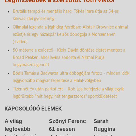
Brutális tempó és mentális harc: Tőkés Imre útja az 54-es
kihívás idei győzelméig
Olimpiai legenda a jéghideg fjordban: Alistair Brownlee drámai
ezüstje és egy házaspár kettős dobogója a Norsemanen
(+videó)
50 méterre a csúcstól - Klein Dávid döntése életet mentett a
Broad Peaken, ahol lavina sodorta el Nirmal Purja
hegymászólegendát
Bódis Tamás a Badwater ultra dobogójára futott - minden idők
leggyorsabb magyar teljesítése a Halál-völgyben
Tizenhét év után partot ért – Rob Lea befejezte a világ egyik
legőrültebb "hét hegy, hét tengerszoros" sportküldetését
KAPCSOLÓDÓ ELEMEK
A világ
Szőnyi Ferenc
Sarah
legtovább
61 évesen
Ruggins