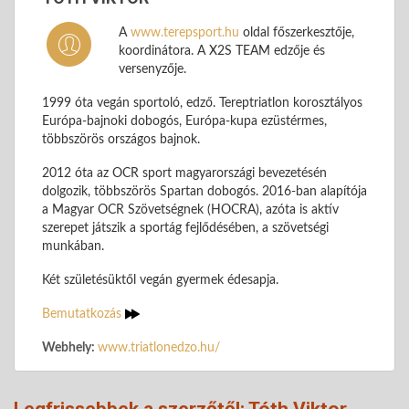
A
www.terepsport.hu
oldal főszerkesztője,
koordinátora. A X2S TEAM edzője és
versenyzője.
1999 óta vegán sportoló, edző. Tereptriatlon korosztályos
Európa-bajnoki dobogós, Európa-kupa ezüstérmes,
többszörös országos bajnok.
2012 óta az OCR sport magyarországi bevezetésén
dolgozik, többszörös Spartan dobogós. 2016-ban alapítója
a Magyar OCR Szövetségnek (HOCRA), azóta is aktív
szerepet játszik a sportág fejlődésében, a szövetségi
munkában.
Két születésüktől vegán gyermek édesapja.
Bemutatkozás
Webhely:
www.triatlonedzo.hu/
Legfrissebbek a szerzőtől: Tóth Viktor