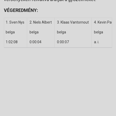
VÉGEREDMÉNY:
1. Sven Nys
2. Niels Albert
3. Klaas Vantornout
4. Kevin Pau
belga
belga
belga
belga
1:02:08
0:00:04
0:00:07
a. i.