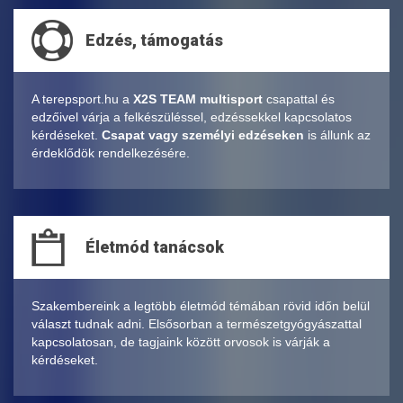
Edzés, támogatás
A terepsport.hu a
X2S TEAM multisport
csapattal és
edzőivel várja a felkészüléssel, edzéssekkel kapcsolatos
kérdéseket.
Csapat vagy személyi edzéseken
is állunk az
érdeklődök rendelkezésére.
Életmód tanácsok
Szakembereink a legtöbb életmód témában rövid időn belül
választ tudnak adni. Elsősorban a természetgyógyászattal
kapcsolatosan, de tagjaink között orvosok is várják a
kérdéseket.