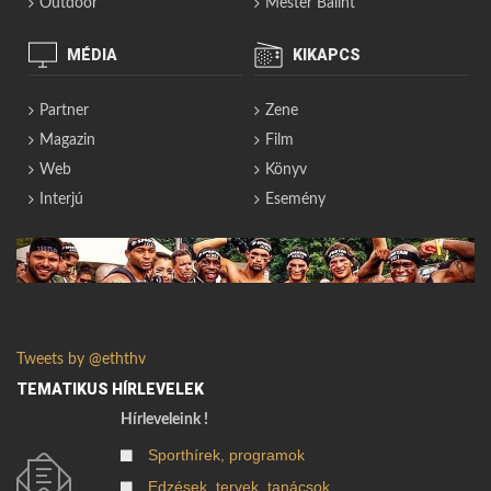
Outdoor
Mester Bálint
MÉDIA
KIKAPCS
Partner
Zene
Magazin
Film
Web
Könyv
Interjú
Esemény
Tweets by @eththv
TEMATIKUS HÍRLEVELEK
Hírleveleink !
Sporthírek, programok
Edzések, tervek, tanácsok