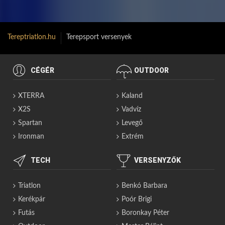
Tereptriatlon.hu
Terepsport versenyek
CÉGÉR
OUTDOOR
XTERRA
Kaland
X2S
Vadvíz
Spartan
Levegő
Ironman
Extrém
TECH
VERSENYZŐK
Triatlon
Benkó Barbara
Kerékpár
Poór Brigi
Futás
Boronkay Péter