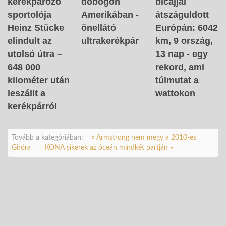
kerékpározó
dobogón
bicajjal
sportolója
Amerikában -
átszáguldott
Heinz Stücke
önellátó
Európán: 6042
elindult az
ultrakerékpár
km, 9 ország,
utolsó útra –
13 nap - egy
648 000
rekord, ami
kilométer után
túlmutat a
leszállt a
wattokon
kerékpárról
Tovább a kategóriában:
« Armstrong nem megy a 2010-es
Giróra
KONA sikerek az óceán mindkét partján »