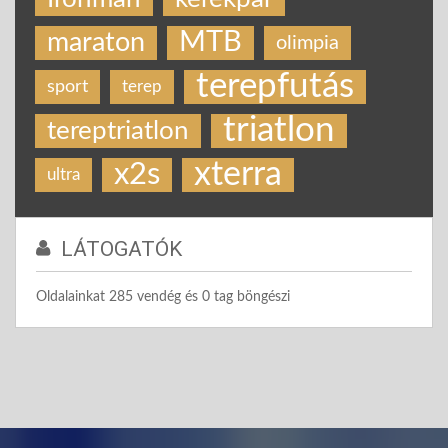
MTB
maraton
olimpia
terepfutás
sport
terep
triatlon
tereptriatlon
xterra
x2s
ultra
LÁTOGATÓK
Oldalainkat 285 vendég és 0 tag böngészi