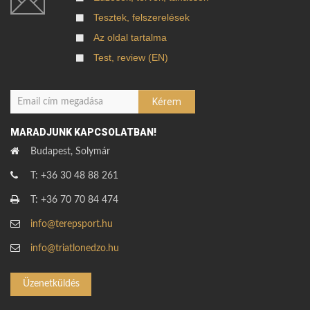
Tesztek, felszerelések
Az oldal tartalma
Test, review (EN)
MARADJUNK KAPCSOLATBAN!
Budapest, Solymár
T: +36 30 48 88 261
T: +36 70 70 84 474
info@terepsport.hu
info@triatlonedzo.hu
Üzenetküldés