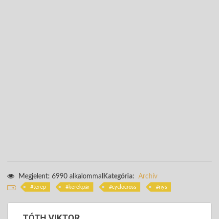
Megjelent: 6990 alkalommal
Kategória:
Archív
terep
kerékpár
cyclocross
nys
TÓTH VIKTOR