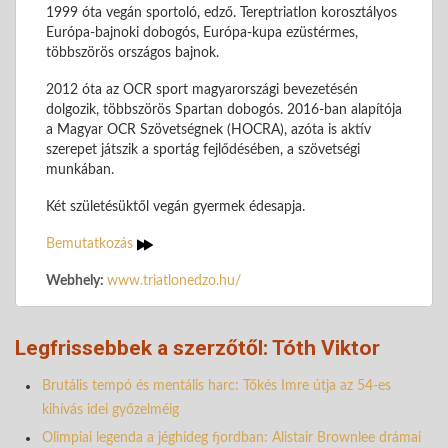
1999 óta vegán sportoló, edző. Tereptriatlon korosztályos
Európa-bajnoki dobogós, Európa-kupa ezüstérmes,
többszörös országos bajnok.
2012 óta az OCR sport magyarországi bevezetésén
dolgozik, többszörös Spartan dobogós. 2016-ban alapítója
a Magyar OCR Szövetségnek (HOCRA), azóta is aktív
szerepet játszik a sportág fejlődésében, a szövetségi
munkában.
Két születésüktől vegán gyermek édesapja.
Bemutatkozás
Webhely:
www.triatlonedzo.hu/
Legfrissebbek a szerzőtől: Tóth Viktor
Brutális tempó és mentális harc: Tőkés Imre útja az 54-es
kihívás idei győzelméig
Olimpiai legenda a jéghideg fjordban: Alistair Brownlee drámai