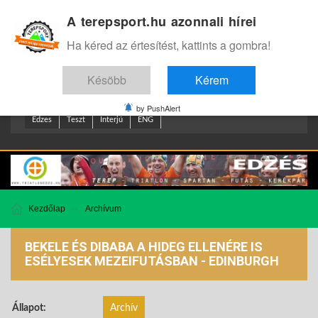
A terepsport.hu azonnali hírei
Bejelentkezés
.
Ha kéred az értesítést, kattints a gombra!
Késöbb
Kérem
by PushAlert
Edzes
Teszt
Interjú
ENG
Kezdőlap
Archívum
BEKELE ÉS DIBABA A HIDEG ELLENÉRE IS
ESÉLYESEK MEZEIFUTÁSBAN - EDINBURGH
Állapot:
Archív