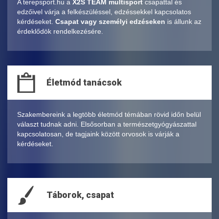
A terepsport.hu a
X2S TEAM multisport
csapattal és
edzőivel várja a felkészüléssel, edzéssekkel kapcsolatos
kérdéseket.
Csapat vagy személyi edzéseken
is állunk az
érdeklődök rendelkezésére.
Életmód tanácsok
Szakembereink a legtöbb életmód témában rövid időn belül
választ tudnak adni. Elsősorban a természetgyógyászattal
kapcsolatosan, de tagjaink között orvosok is várják a
kérdéseket.
Táborok, csapat