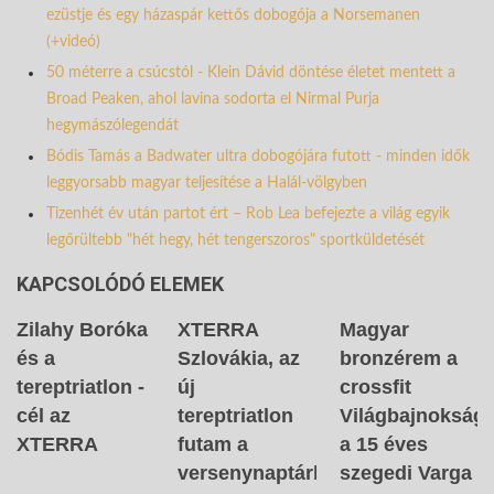
ezüstje és egy házaspár kettős dobogója a Norsemanen
(+videó)
50 méterre a csúcstól - Klein Dávid döntése életet mentett a
Broad Peaken, ahol lavina sodorta el Nirmal Purja
hegymászólegendát
Bódis Tamás a Badwater ultra dobogójára futott - minden idők
leggyorsabb magyar teljesítése a Halál-völgyben
Tizenhét év után partot ért – Rob Lea befejezte a világ egyik
legőrültebb "hét hegy, hét tengerszoros" sportküldetését
KAPCSOLÓDÓ ELEMEK
Zilahy Boróka
XTERRA
Magyar
és a
Szlovákia, az
bronzérem a
tereptriatlon -
új
crossfit
cél az
tereptriatlon
Világbajnokságo
XTERRA
futam a
a 15 éves
versenynaptárban
szegedi Varga