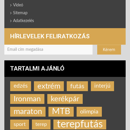
Videó
Sitemap
Adatkezelés
HÍRLEVELEK FELIRATKOZÁS
TARTALMI AJÁNLÓ
extrém
futás
edzés
interjú
Ironman
kerékpár
MTB
maraton
olimpia
terepfutás
sport
terep