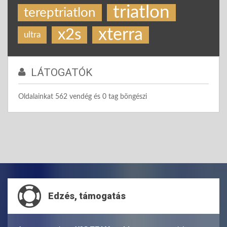
triatlon
tereptriatlon
xterra
x2s
ultra
LÁTOGATÓK
Oldalainkat 562 vendég és 0 tag böngészi
Edzés, támogatás