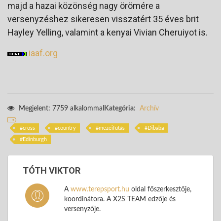
majd a hazai közönség nagy örömére a
versenyzéshez sikeresen visszatért 35 éves brit
Hayley Yelling, valamint a kenyai Vivian Cheruiyot is.
iaaf.org
Megjelent: 7759 alkalommal
Kategória:
Archív
cross
country
mezeifutás
Dibaba
Edinburgh
TÓTH VIKTOR
A
www.terepsport.hu
oldal főszerkesztője,
koordinátora. A X2S TEAM edzője és
versenyzője.