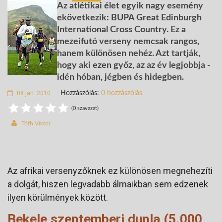
Az atlétikai élet egyik nagy esemény
ekövetkezik: BUPA Great Edinburgh
International Cross Country. Ez a
mezeifutó verseny nemcsak rangos,
hanem különösen nehéz. Azt tartják,
hogy aki ezen győz, az az év legjobbja -
idén hóban, jégben és hidegben.
08 jan. 2010
Hozzászólás:
0 hozzászólás
(0 szavazat)
Tóth Viktor
Az afrikai versenyzőknek ez különösen megnehezíti
a dolgát, hiszen legvadabb álmaikban sem edzenek
ilyen körülmények között.
Bekele szeptemberi dupla (5.000