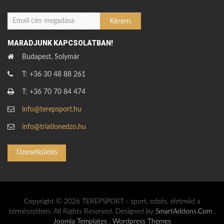
MARADJUNK KAPCSOLATBAN!
Budapest, Solymár
T: +36 30 48 88 261
T: +36 70 70 84 474
info@terepsport.hu
info@triatlonedzo.hu
Üzenetküldés
Copyright © 2026 TEREPSPORT - sport, edzés, életmód a
természetben. All Rights Reserved. Designed by
SmartAddons.Com
,
Joomla Templates
,
Wordpress Themes