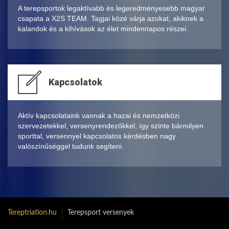
A terepsportok legaktívabb és legeredményesebb magyar
csapata a X2S TEAM. Tagjai közé várja azokat, akiknek a
kalandok és a kihívások az élet mindennapos részei.
Kapcsolatok
Aktív kapcsolataink vannak a hazai és nemzetközi
szervezetekkel, versenyrendezőkkel, így szinte bármilyen
sporttal, versennyel kapcsolatos kérdésben nagy
valószínűséggel tudunk segíteni.
Tereptriatlon.hu
Terepsport versenyek