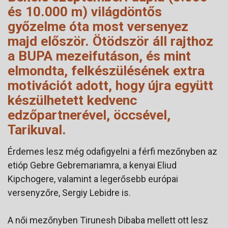
és 10.000 m) világdöntős
győzelme óta most versenyez
majd először. Ötödször áll rajthoz
a BUPA mezeifutáson, és mint
elmondta, felkészülésének extra
motivációt adott, hogy újra együtt
készülhetett kedvenc
edzőpartnerével, öccsével,
Tarikuval.
Érdemes lesz még odafigyelni a férfi mezőnyben az
etióp Gebre Gebremariamra, a kenyai Eliud
Kipchogere, valamint a legerősebb európai
versenyzőre, Sergiy Lebidre is.
A női mezőnyben Tirunesh Dibaba mellett ott lesz