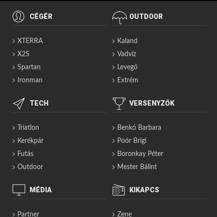
CÉGÉR
OUTDOOR
XTERRA
Kaland
X2S
Vadvíz
Spartan
Levegő
Ironman
Extrém
TECH
VERSENYZŐK
Triatlon
Benkó Barbara
Kerékpár
Poór Brigi
Futás
Boronkay Péter
Outdoor
Mester Bálint
MÉDIA
KIKAPCS
Partner
Zene